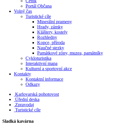
Ceník
Portál Občana
Volný čas
Turistické cíle
Minerální prameny
Hrady, zámky
Kláštery, kostely
Rozhledny
Kopce, příroda
Naučné stezky
Památkové zóny, muzea, památníky
Cykloturistika
Interaktivní mapa
Kulturní a sportovní akce
Kontakty
Kontaktní informace
Odkazy
Karlovarská pohotovost
Úřední deska
Zpravodaj
Turistické cíle
Sladká kavárna