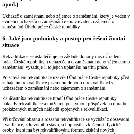
apod.)
Uchazeč o zaměstnání nebo zájemce o zaměstnání, který je veden v
evidenci uchazečů o zaměstnání nebo v evidenci zájemců o
zaměstnání Úřadu práce České republiky.
6. Jaké jsou podmínky a postup pro řešení životní
situace
Rekvalifikace se uskutečňuje na základě dohody mezi Úřadem
práce České republiky a uchazečem o zaměstnání nebo zájemcem o
zaměstnání, vyžaduje-li to jejich uplatnění na trhu práce.
Po schválení rekvalifikace uzavře Úřad práce České republiky před
zahájením rekvalifikace písemnou dohodu o rekvalifikaci s
uchazečem o zaměstnání nebo zájemcem o zaměstnání.
Za účastníka rekvalifikace hradí Úřad práce České republiky
náklady rekvalifikace a může mu poskytnout příspěvek na úhradu
prokázaných nutných nákladů spojených s rekvalifikací.
Při určování obsahu a rozsahu rekvalifikace se vychází z dosavadní
kvalifikace, zdravotního stavu, schopnosti a zkušenosti fyzické
osoby, která má být rekvalifikována formou získání nových