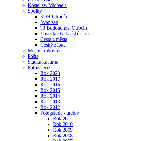
Kostel sv. Michaela
Spolky
SDH Otročín
Svaz žen
TJ Budoucnost Otročín
Lovecké Trubačské Trio
Cesta z města
Český západ
Místní knihovny
Pošta
Sladká kavárna
Fotogalerie
Rok 2023
Rok 2017
Rok 2016
Rok 2015
Rok 2014
Rok 2013
Rok 2012
Fotogalerie - archiv
Rok 2011
Rok 2010
Rok 2009
Rok 2008