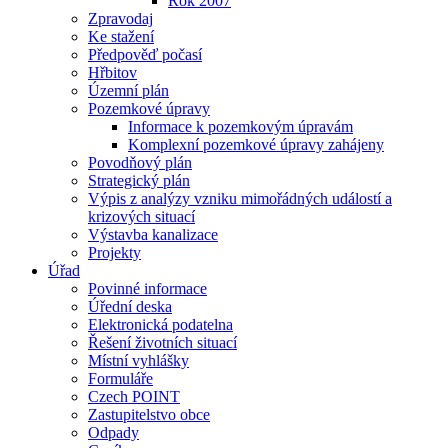
Rok 2007
Zpravodaj
Ke stažení
Předpověď počasí
Hřbitov
Územní plán
Pozemkové úpravy
Informace k pozemkovým úpravám
Komplexní pozemkové úpravy zahájeny
Povodňový plán
Strategický plán
Výpis z analýzy vzniku mimořádných událostí a
krizových situací
Výstavba kanalizace
Projekty
Úřad
Povinné informace
Úřední deska
Elektronická podatelna
Řešení životních situací
Místní vyhlášky
Formuláře
Czech POINT
Zastupitelstvo obce
Odpady