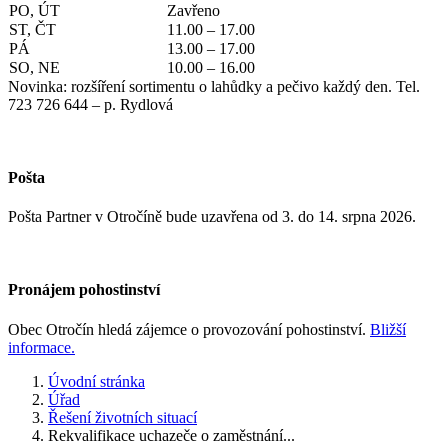
PO, ÚT
Zavřeno
ST, ČT
11.00 – 17.00
PÁ
13.00 – 17.00
SO, NE
10.00 – 16.00
Novinka: rozšíření sortimentu o lahůdky a pečivo každý den. Tel.
723 726 644 – p. Rydlová
Pošta
Pošta Partner v Otročíně bude uzavřena od 3. do 14. srpna 2026.
Pronájem pohostinství
Obec Otročín hledá zájemce o provozování pohostinství.
Bližší
informace.
Úvodní stránka
Úřad
Řešení životních situací
Rekvalifikace uchazeče o zaměstnání...