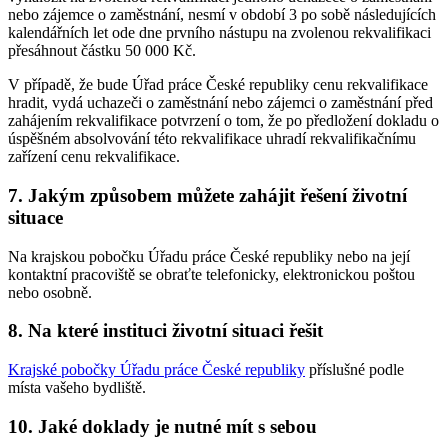
nebo zájemce o zaměstnání, nesmí v období 3 po sobě následujících
kalendářních let ode dne prvního nástupu na zvolenou rekvalifikaci
přesáhnout částku 50 000 Kč.
V případě, že bude Úřad práce České republiky cenu rekvalifikace
hradit, vydá uchazeči o zaměstnání nebo zájemci o zaměstnání před
zahájením rekvalifikace potvrzení o tom, že po předložení dokladu o
úspěšném absolvování této rekvalifikace uhradí rekvalifikačnímu
zařízení cenu rekvalifikace.
7. Jakým způsobem můžete zahájit řešení životní
situace
Na krajskou pobočku Úřadu práce České republiky nebo na její
kontaktní pracoviště se obraťte telefonicky, elektronickou poštou
nebo osobně.
8. Na které instituci životní situaci řešit
Krajské pobočky Úřadu práce České republiky
příslušné podle
místa vašeho bydliště.
10. Jaké doklady je nutné mít s sebou