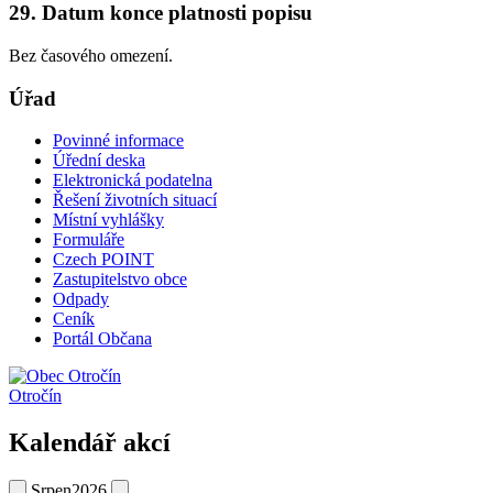
29. Datum konce platnosti popisu
Bez časového omezení.
Úřad
Povinné informace
Úřední deska
Elektronická podatelna
Řešení životních situací
Místní vyhlášky
Formuláře
Czech POINT
Zastupitelstvo obce
Odpady
Ceník
Portál Občana
Otročín
Kalendář akcí
Srpen
2026