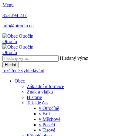
Menu
353 394 237
info@otrocin.eu
Otročín
Otročín
Hledaný výraz
Hledat
rozšířené vyhledávání
Obec
Základní informace
Znak a vlajka
Historie
Tak jde čas
v Otročíně
v Brti
v Měchově
v Poseči
v Tisové
Přilehlé obce