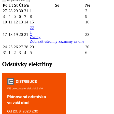
Po
Út
St
Čt
Pá
So
Ne
27
28
29
30
31
1
2
3
4
5
6
7
8
9
10
11
12
13
14
15
16
22
1
17
18
19
20
21
23
Zvony
Zobrazit všechny záznamy ze dne
24
25
26
27
28
29
30
31
1
2
3
4
5
6
Odstávky elektřiny