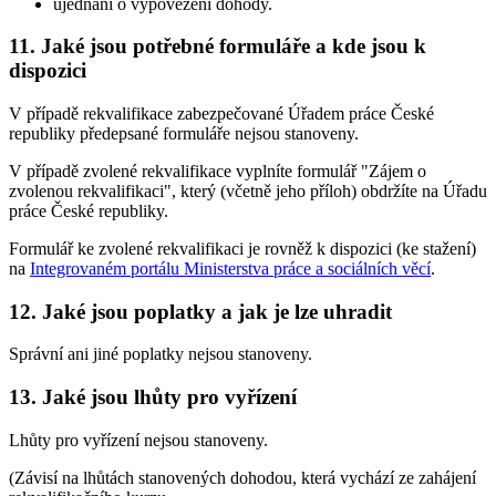
ujednání o vypovězení dohody.
11. Jaké jsou potřebné formuláře a kde jsou k
dispozici
V případě rekvalifikace zabezpečované Úřadem práce České
republiky předepsané formuláře nejsou stanoveny.
V případě zvolené rekvalifikace vyplníte formulář "Zájem o
zvolenou rekvalifikaci", který (včetně jeho příloh) obdržíte na Úřadu
práce České republiky.
Formulář ke zvolené rekvalifikaci je rovněž k dispozici (ke stažení)
na
Integrovaném portálu Ministerstva práce a sociálních věcí
.
12. Jaké jsou poplatky a jak je lze uhradit
Správní ani jiné poplatky nejsou stanoveny.
13. Jaké jsou lhůty pro vyřízení
Lhůty pro vyřízení nejsou stanoveny.
(Závisí na lhůtách stanovených dohodou, která vychází ze zahájení