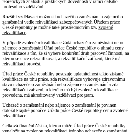
teoretických znalostí a praktických dovedností v rámci dalšího
profesního vzdělávání.
Rozšířit vzdělávací možnosti uchazečů o zaměstnání a zájemců o
zaměstnání vedle rekvalifikací zabezpečovaných Úřadem práce
České republiky je možné také prostřednictvím tzv.
zvolené
rekvalifikace
.
V případě zvolené rekvalifikace žádá uchazeč o zaměstnání nebo
zájemce o zaměstnání Úřad práce České republiky o úhradu ceny
rekvalifikace s tím, že si vybere konkrétní druh pracovní činnosti, na
kterou se chce rekvalifikovat, a rekvalifikační zařízení, které má
rekvalifikaci provést.
Úřad práce České republiky posuzuje uplatnitelnost takto získané
kvalifikace na trhu práce, zda rekvalifikace vyhovuje zdravotnímu
stavu uchazeče o zaměstnání nebo zájemce o zaměstnání a zda
rekvalifikační zařízení, u kterého má být zvolená rekvalifikace
provedena, má akreditovaný vzdělávací program.
Uchazeč o zaměstnání nebo zájemce o zaměstnání je povinen
doložit krajské pobočce Úřadu práce České republiky cenu zvolené
rekvalifikace.
Celková finanční částka, kterou může Úřad práce České republiky
vynaložit na zvolenou rekvalifikaci jednoho uchazeče o zaměstnání