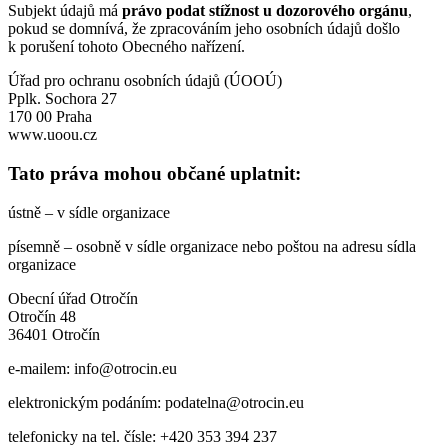
Subjekt údajů má
právo podat stížnost u dozorového orgánu
,
pokud se domnívá, že zpracováním jeho osobních údajů došlo
k porušení tohoto Obecného nařízení.
Úřad pro ochranu osobních údajů (ÚOOÚ)
Pplk. Sochora 27
170 00 Praha
www.uoou.cz
Tato práva mohou občané uplatnit:
ústně – v sídle organizace
písemně – osobně v sídle organizace nebo poštou na adresu sídla
organizace
Obecní úřad Otročín
Otročín 48
36401 Otročín
e-mailem: info@otrocin.eu
elektronickým podáním: podatelna@otrocin.eu
telefonicky na tel. čísle: +420 353 394 237