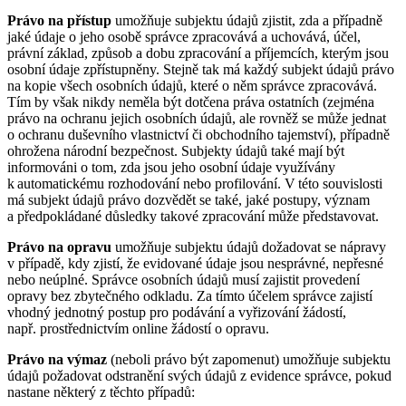
Právo na přístup
umožňuje subjektu údajů zjistit, zda a případně
jaké údaje o jeho osobě správce zpracovává a uchovává, účel,
právní základ, způsob a dobu zpracování a příjemcích, kterým jsou
osobní údaje zpřístupněny. Stejně tak má každý subjekt údajů právo
na kopie všech osobních údajů, které o něm správce zpracovává.
Tím by však nikdy neměla být dotčena práva ostatních (zejména
právo na ochranu jejich osobních údajů, ale rovněž se může jednat
o ochranu duševního vlastnictví či obchodního tajemství), případně
ohrožena národní bezpečnost. Subjekty údajů také mají být
informováni o tom, zda jsou jeho osobní údaje využívány
k automatickému rozhodování nebo profilování. V této souvislosti
má subjekt údajů právo dozvědět se také, jaké postupy, význam
a předpokládané důsledky takové zpracování může představovat.
Právo na opravu
umožňuje subjektu údajů dožadovat se nápravy
v případě, kdy zjistí, že evidované údaje jsou nesprávné, nepřesné
nebo neúplné. Správce osobních údajů musí zajistit provedení
opravy bez zbytečného odkladu. Za tímto účelem správce zajistí
vhodný jednotný postup pro podávání a vyřizování žádostí,
např. prostřednictvím online žádostí o opravu.
Právo na výmaz
(neboli právo být zapomenut) umožňuje subjektu
údajů požadovat odstranění svých údajů z evidence správce, pokud
nastane některý z těchto případů: