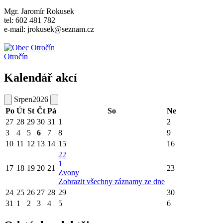
Mgr. Jaromír Rokusek
tel: 602 481 782
e-mail: jrokusek@seznam.cz
Otročín
Kalendář akcí
Srpen
2026
Po
Út
St
Čt
Pá
So
Ne
27
28
29
30
31
1
2
3
4
5
6
7
8
9
10
11
12
13
14
15
16
22
1
17
18
19
20
21
23
Zvony
Zobrazit všechny záznamy ze dne
24
25
26
27
28
29
30
31
1
2
3
4
5
6