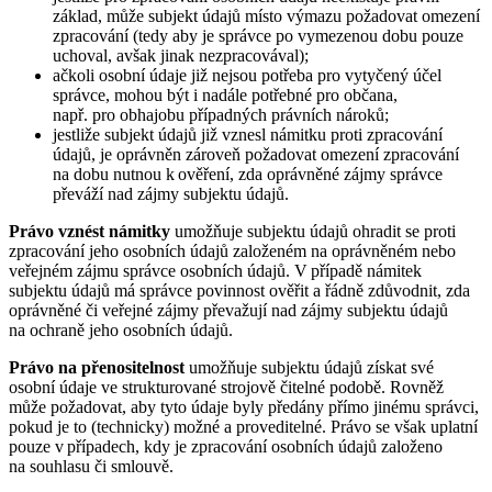
základ, může subjekt údajů místo výmazu požadovat omezení
zpracování (tedy aby je správce po vymezenou dobu pouze
uchoval, avšak jinak nezpracovával);
ačkoli osobní údaje již nejsou potřeba pro vytyčený účel
správce, mohou být i nadále potřebné pro občana,
např. pro obhajobu případných právních nároků;
jestliže subjekt údajů již vznesl námitku proti zpracování
údajů, je oprávněn zároveň požadovat omezení zpracování
na dobu nutnou k ověření, zda oprávněné zájmy správce
převáží nad zájmy subjektu údajů.
Právo vznést námitky
umožňuje subjektu údajů ohradit se proti
zpracování jeho osobních údajů založeném na oprávněném nebo
veřejném zájmu správce osobních údajů. V případě námitek
subjektu údajů má správce povinnost ověřit a řádně zdůvodnit, zda
oprávněné či veřejné zájmy převažují nad zájmy subjektu údajů
na ochraně jeho osobních údajů.
Právo na přenositelnost
umožňuje subjektu údajů získat své
osobní údaje ve strukturované strojově čitelné podobě. Rovněž
může požadovat, aby tyto údaje byly předány přímo jinému správci,
pokud je to (technicky) možné a proveditelné. Právo se však uplatní
pouze v případech, kdy je zpracování osobních údajů založeno
na souhlasu či smlouvě.