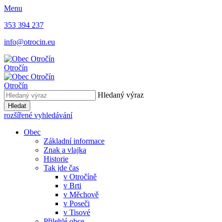
Menu
353 394 237
info@otrocin.eu
Otročín
Otročín
Hledaný výraz
Hledat
rozšířené vyhledávání
Obec
Základní informace
Znak a vlajka
Historie
Tak jde čas
v Otročíně
v Brti
v Měchově
v Poseči
v Tisové
Přilehlé obce