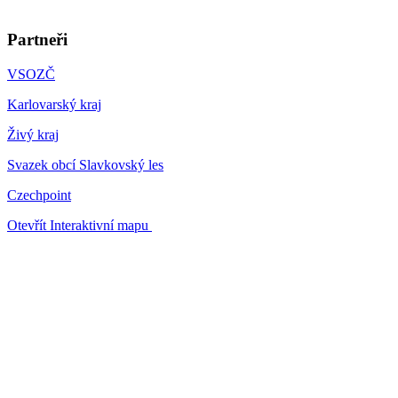
Partneři
VSOZČ
Karlovarský kraj
Živý kraj
Svazek obcí Slavkovský les
Czechpoint
Otevřít Interaktivní mapu