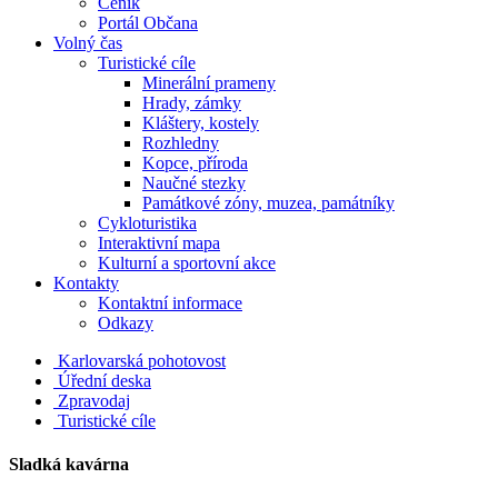
Ceník
Portál Občana
Volný čas
Turistické cíle
Minerální prameny
Hrady, zámky
Kláštery, kostely
Rozhledny
Kopce, příroda
Naučné stezky
Památkové zóny, muzea, památníky
Cykloturistika
Interaktivní mapa
Kulturní a sportovní akce
Kontakty
Kontaktní informace
Odkazy
Karlovarská pohotovost
Úřední deska
Zpravodaj
Turistické cíle
Sladká kavárna