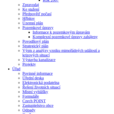
Rok 2007
Zpravodaj
Ke stažení
Předpověď počasí
Hřbitov
Územní plán
Pozemkové úpravy
Informace k pozemkovým úpravám
Komplexní pozemkové úpravy zahájeny
Povodňový plán
Strategický plán
Výpis z analýzy vzniku mimořádných událostí a
krizových situací
Výstavba kanalizace
Projekty
Úřad
Povinné informace
Úřední deska
Elektronická podatelna
Řešení životních situací
Místní vyhlášky
Formuláře
Czech POINT
Zastupitelstvo obce
Odpady