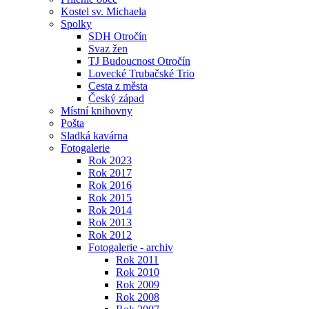
Kostel sv. Michaela
Spolky
SDH Otročín
Svaz žen
TJ Budoucnost Otročín
Lovecké Trubačské Trio
Cesta z města
Český západ
Místní knihovny
Pošta
Sladká kavárna
Fotogalerie
Rok 2023
Rok 2017
Rok 2016
Rok 2015
Rok 2014
Rok 2013
Rok 2012
Fotogalerie - archiv
Rok 2011
Rok 2010
Rok 2009
Rok 2008