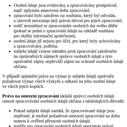
Osobní údaje jsou evidovány a zpracovávány protiprávně,
např. uplynula stanovená doba zpracování;
zpracování bylo založeno na souhlasu, který byl odvolán,
a zároveň neexistuje jiný právní důvod pro jejich zpracování;
rodič nesouhlasí se zpracováním osobních dat svého dítěte
(pokud se jedná o zpracování údajů na základě souhlasu
pro služby informační společnosti).
osobní údaje již nejsou pro účel, pro který byly uchovávány
a zpracovávány, potřeba;
subjekt údajů vznese námitku proti zpracování založeném
na oprávněných zájmech správce osobních údajů a tyto
oprávněné zájmy nepřeváží zájem na ochraně osobních údajů
občana.
V případě uplatnění práva na výmaz je subjekt údajů oprávněn
požadovat výmaz všech výskytů a odkazů na jeho osobní údaje
ve všech jejich kopiích.
Právo na omezení zpracování
ukládá správci osobních údajů
omezit zpracovávání osobních údajů občana z následujících důvodů:
Pokud subjekt údajů namítá, že zpracovávané údaje jsou
nepřesné, je možné požadovat omezení zpracování na dobu
nutnou k ověření přesnosti osobních údajů;
jestliže pro zpracování osobních údajů neexistuje právní