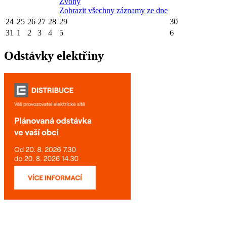
Zvony
Zobrazit všechny záznamy ze dne
24
25
26
27
28
29
30
31
1
2
3
4
5
6
Odstávky elektřiny