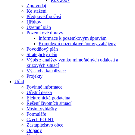
Rok 2007
Zpravodaj
Ke stažení
Předpověď počasí
Hřbitov
Územní plán
Pozemkové úpravy
Informace k pozemkovým úpravám
Komplexní pozemkové úpravy zahájeny
Povodňový plán
Strategický plán
Výpis z analýzy vzniku mimořádných událostí a
krizových situací
Výstavba kanalizace
Projekty
Úřad
Povinné informace
Úřední deska
Elektronická podatelna
Řešení životních situací
Místní vyhlášky
Formuláře
Czech POINT
Zastupitelstvo obce
Odpady