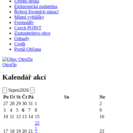
Úřední deska
Elektronická podatelna
Řešení životních situací
Místní vyhlášky
Formuláře
Czech POINT
Zastupitelstvo obce
Odpady
Ceník
Portál Občana
Otročín
Kalendář akcí
Srpen
2026
Po
Út
St
Čt
Pá
So
Ne
27
28
29
30
31
1
2
3
4
5
6
7
8
9
10
11
12
13
14
15
16
22
1
17
18
19
20
21
23