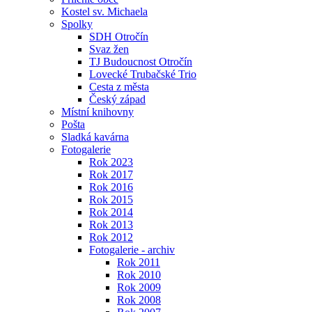
Kostel sv. Michaela
Spolky
SDH Otročín
Svaz žen
TJ Budoucnost Otročín
Lovecké Trubačské Trio
Cesta z města
Český západ
Místní knihovny
Pošta
Sladká kavárna
Fotogalerie
Rok 2023
Rok 2017
Rok 2016
Rok 2015
Rok 2014
Rok 2013
Rok 2012
Fotogalerie - archiv
Rok 2011
Rok 2010
Rok 2009
Rok 2008