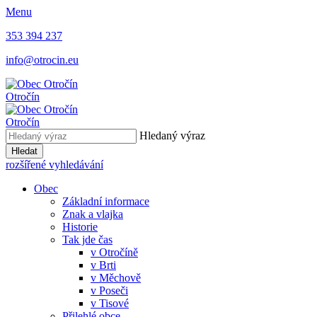
Menu
353 394 237
info@otrocin.eu
Otročín
Otročín
Hledaný výraz
Hledat
rozšířené vyhledávání
Obec
Základní informace
Znak a vlajka
Historie
Tak jde čas
v Otročíně
v Brti
v Měchově
v Poseči
v Tisové
Přilehlé obce