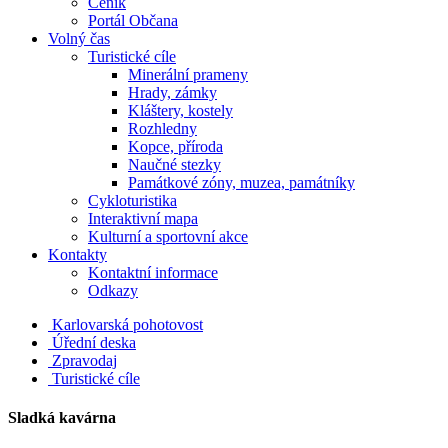
Ceník
Portál Občana
Volný čas
Turistické cíle
Minerální prameny
Hrady, zámky
Kláštery, kostely
Rozhledny
Kopce, příroda
Naučné stezky
Památkové zóny, muzea, památníky
Cykloturistika
Interaktivní mapa
Kulturní a sportovní akce
Kontakty
Kontaktní informace
Odkazy
Karlovarská pohotovost
Úřední deska
Zpravodaj
Turistické cíle
Sladká kavárna