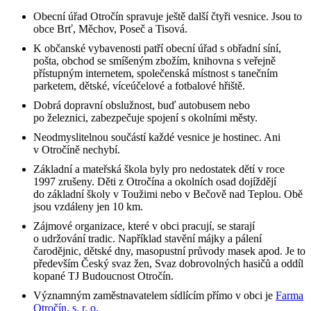
Obecní úřad Otročín spravuje ještě další čtyři vesnice. Jsou to
obce Brť, Měchov, Poseč a Tisová.
K občanské vybavenosti patří obecní úřad s obřadní síní,
pošta, obchod se smíšeným zbožím, knihovna s veřejně
přístupným internetem, společenská místnost s tanečním
parketem, dětské, víceúčelové a fotbalové hřiště.
Dobrá dopravní obslužnost, buď autobusem nebo
po železnici, zabezpečuje spojení s okolními městy.
Neodmyslitelnou součástí každé vesnice je hostinec. Ani
v Otročíně nechybí.
Základní a mateřská škola byly pro nedostatek dětí v roce
1997 zrušeny. Děti z Otročína a okolních osad dojíždějí
do základní školy v Toužimi nebo v Bečově nad Teplou. Obě
jsou vzdáleny jen 10 km.
Zájmové organizace, které v obci pracují, se starají
o udržování tradic. Například stavění májky a pálení
čarodějnic, dětské dny, masopustní průvody masek apod. Je to
především Český svaz žen, Svaz dobrovolných hasičů a oddíl
kopané TJ Budoucnost Otročín.
Významným zaměstnavatelem sídlícím přímo v obci je
Farma
Otročín, s. r. o.