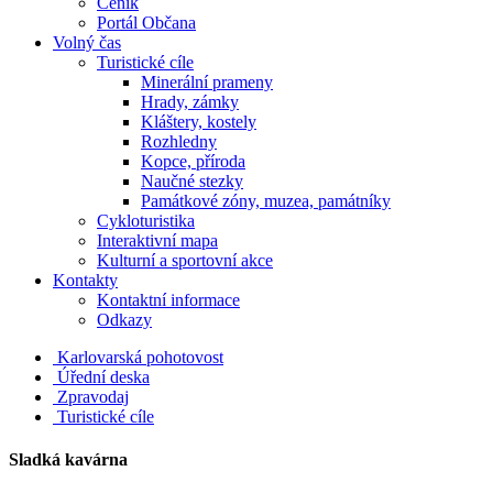
Ceník
Portál Občana
Volný čas
Turistické cíle
Minerální prameny
Hrady, zámky
Kláštery, kostely
Rozhledny
Kopce, příroda
Naučné stezky
Památkové zóny, muzea, památníky
Cykloturistika
Interaktivní mapa
Kulturní a sportovní akce
Kontakty
Kontaktní informace
Odkazy
Karlovarská pohotovost
Úřední deska
Zpravodaj
Turistické cíle
Sladká kavárna