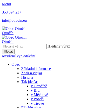
Menu
353 394 237
info@otrocin.eu
Otročín
Otročín
Hledaný výraz
Hledat
rozšířené vyhledávání
Obec
Základní informace
Znak a vlajka
Historie
Tak jde čas
v Otročíně
v Brti
v Měchově
v Poseči
v Tisové
Přilehlé obce