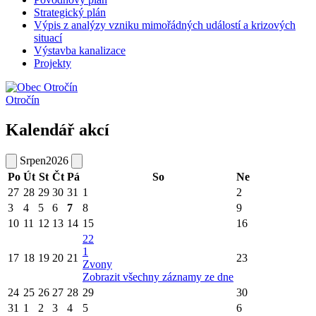
Strategický plán
Výpis z analýzy vzniku mimořádných událostí a krizových
situací
Výstavba kanalizace
Projekty
Otročín
Kalendář akcí
Srpen
2026
Po
Út
St
Čt
Pá
So
Ne
27
28
29
30
31
1
2
3
4
5
6
7
8
9
10
11
12
13
14
15
16
22
1
17
18
19
20
21
23
Zvony
Zobrazit všechny záznamy ze dne
24
25
26
27
28
29
30
31
1
2
3
4
5
6