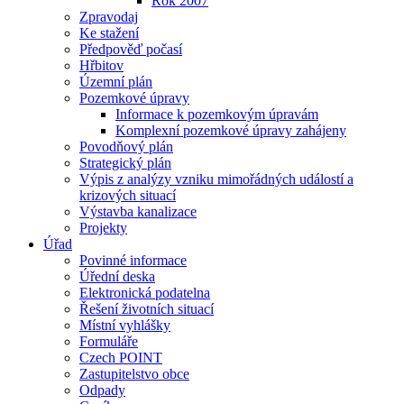
Rok 2007
Zpravodaj
Ke stažení
Předpověď počasí
Hřbitov
Územní plán
Pozemkové úpravy
Informace k pozemkovým úpravám
Komplexní pozemkové úpravy zahájeny
Povodňový plán
Strategický plán
Výpis z analýzy vzniku mimořádných událostí a
krizových situací
Výstavba kanalizace
Projekty
Úřad
Povinné informace
Úřední deska
Elektronická podatelna
Řešení životních situací
Místní vyhlášky
Formuláře
Czech POINT
Zastupitelstvo obce
Odpady