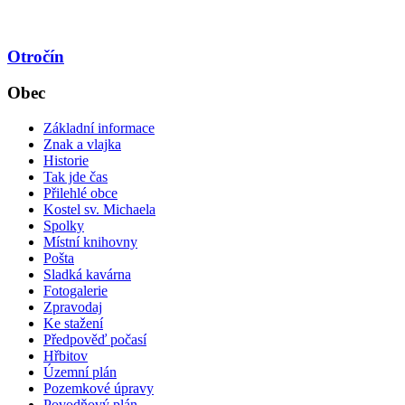
Otročín
Obec
Základní informace
Znak a vlajka
Historie
Tak jde čas
Přilehlé obce
Kostel sv. Michaela
Spolky
Místní knihovny
Pošta
Sladká kavárna
Fotogalerie
Zpravodaj
Ke stažení
Předpověď počasí
Hřbitov
Územní plán
Pozemkové úpravy
Povodňový plán