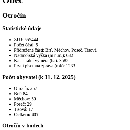
Obec
Otročín
Statistické údaje
ZUJ: 555444
Počet částí: 5
Přidružené části: Brť, Měchov, Poseč, Tisová
Nadmořská výška (m n.m.): 632
Katastrální výměra (ha): 3582
První písemná zpráva (rok): 1233
Počet obyvatel (k 31. 12. 2025)
Otročín: 257
Brť: 84
Měchov: 50
Poseč: 29
Tisová: 17
Celkem:
437
Otročín v bodech