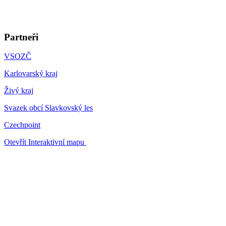
Partneři
VSOZČ
Karlovarský kraj
Živý kraj
Svazek obcí Slavkovský les
Czechpoint
Otevřít Interaktivní mapu