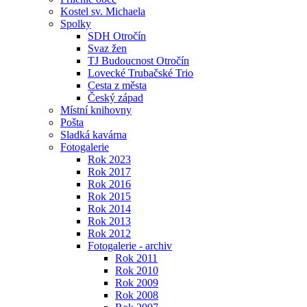
Kostel sv. Michaela
Spolky
SDH Otročín
Svaz žen
TJ Budoucnost Otročín
Lovecké Trubačské Trio
Cesta z města
Český západ
Místní knihovny
Pošta
Sladká kavárna
Fotogalerie
Rok 2023
Rok 2017
Rok 2016
Rok 2015
Rok 2014
Rok 2013
Rok 2012
Fotogalerie - archiv
Rok 2011
Rok 2010
Rok 2009
Rok 2008