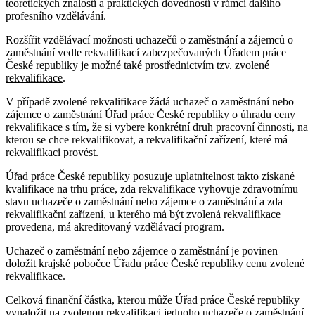
teoretických znalostí a praktických dovedností v rámci dalšího
profesního vzdělávání.
Rozšířit vzdělávací možnosti uchazečů o zaměstnání a zájemců o
zaměstnání vedle rekvalifikací zabezpečovaných Úřadem práce
České republiky je možné také prostřednictvím tzv.
zvolené
rekvalifikace
.
V případě zvolené rekvalifikace žádá uchazeč o zaměstnání nebo
zájemce o zaměstnání Úřad práce České republiky o úhradu ceny
rekvalifikace s tím, že si vybere konkrétní druh pracovní činnosti, na
kterou se chce rekvalifikovat, a rekvalifikační zařízení, které má
rekvalifikaci provést.
Úřad práce České republiky posuzuje uplatnitelnost takto získané
kvalifikace na trhu práce, zda rekvalifikace vyhovuje zdravotnímu
stavu uchazeče o zaměstnání nebo zájemce o zaměstnání a zda
rekvalifikační zařízení, u kterého má být zvolená rekvalifikace
provedena, má akreditovaný vzdělávací program.
Uchazeč o zaměstnání nebo zájemce o zaměstnání je povinen
doložit krajské pobočce Úřadu práce České republiky cenu zvolené
rekvalifikace.
Celková finanční částka, kterou může Úřad práce České republiky
vynaložit na zvolenou rekvalifikaci jednoho uchazeče o zaměstnání