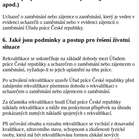
apod.)
Uchazeč o zaměstnání nebo zájemce o zaměstnání, který je veden v
evidenci uchazečů o zaměstnání nebo v evidenci zájemců o
zaměstnání Úřadu práce České republiky.
6. Jaké jsou podmínky a postup pro řešení životní
situace
Rekvalifikace se uskutečňuje na základě dohody mezi Úřadem
práce České republiky a uchazečem o zaměstnání nebo zájemcem o
zaměstnání, vyžaduje-li to jejich uplatnění na trhu práce.
Po schválení rekvalifikace uzavře Úřad práce České republiky před
zahájením rekvalifikace písemnou dohodu o rekvalifikaci s
uchazečem o zaměstnání nebo zájemcem o zaměstnání.
Za účastníka rekvalifikace hradí Úřad práce České republiky
náklady rekvalifikace a může mu poskytnout příspěvek na úhradu
prokázaných nutných nákladů spojených s rekvalifikací.
Při určování obsahu a rozsahu rekvalifikace se vychází z dosavadní
kvalifikace, zdravotního stavu, schopnosti a zkušenosti fyzické
osoby, která má být rekvalifikována formou získání nových