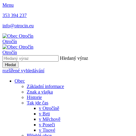
Menu
353 394 237
info@otrocin.eu
Otročín
Otročín
Hledaný výraz
Hledat
rozšířené vyhledávání
Obec
Základní informace
Znak a vlajka
Historie
Tak jde čas
v Otročíně
v Brti
v Měchově
v Poseči
v Tisové
Přilehlé obce