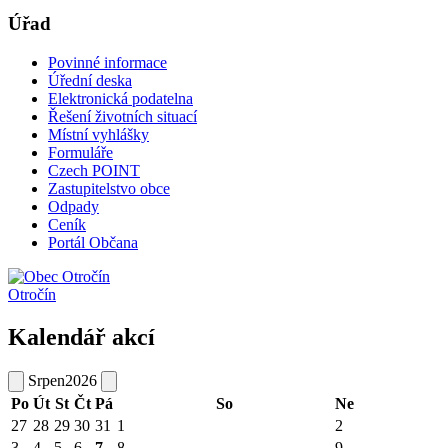
Úřad
Povinné informace
Úřední deska
Elektronická podatelna
Řešení životních situací
Místní vyhlášky
Formuláře
Czech POINT
Zastupitelstvo obce
Odpady
Ceník
Portál Občana
Otročín
Kalendář akcí
Srpen
2026
Po
Út
St
Čt
Pá
So
Ne
27
28
29
30
31
1
2
3
4
5
6
7
8
9