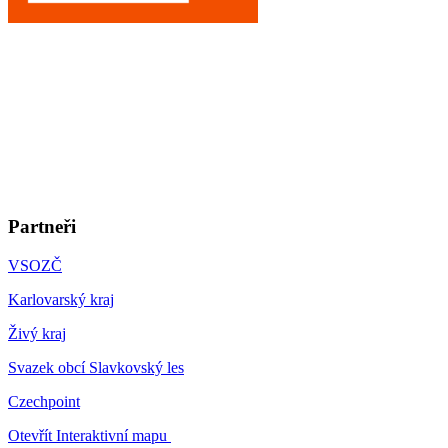
Partneři
VSOZČ
Karlovarský kraj
Živý kraj
Svazek obcí Slavkovský les
Czechpoint
Otevřít Interaktivní mapu