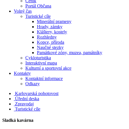
Ceník
Portál Občana
Volný čas
Turistické cíle
Minerální prameny
Hrady, zámky
Kláštery, kostely
Rozhledny
Kopce, příroda
Naučné stezky
Památkové zóny, muzea, památníky
Cykloturistika
Interaktivní mapa
Kulturní a sportovní akce
Kontakty
Kontaktní informace
Odkazy
Karlovarská pohotovost
Úřední deska
Zpravodaj
Turistické cíle
Sladká kavárna