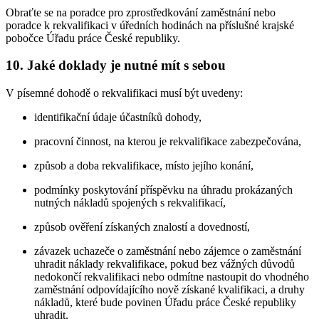
Obraťte se na poradce pro zprostředkování zaměstnání nebo
poradce k rekvalifikaci v úředních hodinách na příslušné krajské
pobočce Úřadu práce České republiky.
10. Jaké doklady je nutné mít s sebou
V písemné dohodě o rekvalifikaci musí být uvedeny:
identifikační údaje účastníků dohody,
pracovní činnost, na kterou je rekvalifikace zabezpečována,
způsob a doba rekvalifikace, místo jejího konání,
podmínky poskytování příspěvku na úhradu prokázaných
nutných nákladů spojených s rekvalifikací,
způsob ověření získaných znalostí a dovedností,
závazek uchazeče o zaměstnání nebo zájemce o zaměstnání
uhradit náklady rekvalifikace, pokud bez vážných důvodů
nedokončí rekvalifikaci nebo odmítne nastoupit do vhodného
zaměstnání odpovídajícího nově získané kvalifikaci, a druhy
nákladů, které bude povinen Úřadu práce České republiky
uhradit,