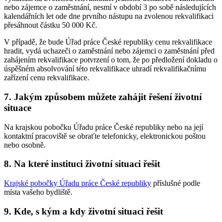
nebo zájemce o zaměstnání, nesmí v období 3 po sobě následujících
kalendářních let ode dne prvního nástupu na zvolenou rekvalifikaci
přesáhnout částku 50 000 Kč.
V případě, že bude Úřad práce České republiky cenu rekvalifikace
hradit, vydá uchazeči o zaměstnání nebo zájemci o zaměstnání před
zahájením rekvalifikace potvrzení o tom, že po předložení dokladu o
úspěšném absolvování této rekvalifikace uhradí rekvalifikačnímu
zařízení cenu rekvalifikace.
7. Jakým způsobem můžete zahájit řešení životní
situace
Na krajskou pobočku Úřadu práce České republiky nebo na její
kontaktní pracoviště se obraťte telefonicky, elektronickou poštou
nebo osobně.
8. Na které instituci životní situaci řešit
Krajské pobočky Úřadu práce České republiky
příslušné podle
místa vašeho bydliště.
9. Kde, s kým a kdy životní situaci řešit