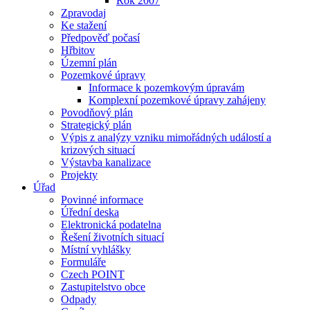
Rok 2007
Zpravodaj
Ke stažení
Předpověď počasí
Hřbitov
Územní plán
Pozemkové úpravy
Informace k pozemkovým úpravám
Komplexní pozemkové úpravy zahájeny
Povodňový plán
Strategický plán
Výpis z analýzy vzniku mimořádných událostí a
krizových situací
Výstavba kanalizace
Projekty
Úřad
Povinné informace
Úřední deska
Elektronická podatelna
Řešení životních situací
Místní vyhlášky
Formuláře
Czech POINT
Zastupitelstvo obce
Odpady