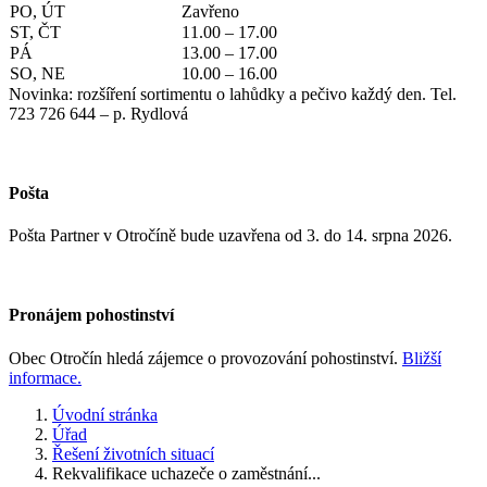
PO, ÚT
Zavřeno
ST, ČT
11.00 – 17.00
PÁ
13.00 – 17.00
SO, NE
10.00 – 16.00
Novinka: rozšíření sortimentu o lahůdky a pečivo každý den. Tel.
723 726 644 – p. Rydlová
Pošta
Pošta Partner v Otročíně bude uzavřena od 3. do 14. srpna 2026.
Pronájem pohostinství
Obec Otročín hledá zájemce o provozování pohostinství.
Bližší
informace.
Úvodní stránka
Úřad
Řešení životních situací
Rekvalifikace uchazeče o zaměstnání...