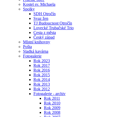
Kostel sv. Michaela
Spolky
SDH Otročín
Svaz žen
TJ Budoucnost Otročín
Lovecké Trubačské Trio
Cesta z města
Český západ
Místní knihovny
Pošta
Sladká kavárna
Fotogalerie
Rok 2023
Rok 2017
Rok 2016
Rok 2015
Rok 2014
Rok 2013
Rok 2012
Fotogalerie - archiv
Rok 2011
Rok 2010
Rok 2009
Rok 2008