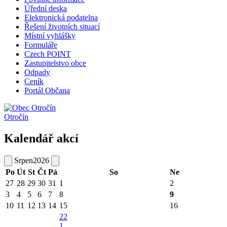
Úřední deska
Elektronická podatelna
Řešení životních situací
Místní vyhlášky
Formuláře
Czech POINT
Zastupitelstvo obce
Odpady
Ceník
Portál Občana
Otročín
Kalendář akcí
Srpen
2026
Po
Út
St
Čt
Pá
So
Ne
27
28
29
30
31
1
2
3
4
5
6
7
8
9
10
11
12
13
14
15
16
22
1