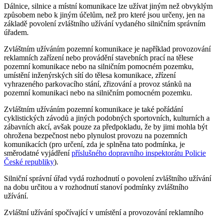
Dálnice, silnice a místní komunikace lze užívat jiným než obvyklým
způsobem nebo k jiným účelům, než pro které jsou určeny, jen na
základě povolení zvláštního užívání vydaného silničním správním
úřadem.
Zvláštním užíváním pozemní komunikace je například provozování
reklamních zařízení nebo provádění stavebních prací na tělese
pozemní komunikace nebo na silničním pomocném pozemku,
umístění inženýrských sítí do tělesa komunikace, zřízení
vyhrazeného parkovacího stání, zřizování a provoz stánků na
pozemní komunikaci nebo na silničním pomocném pozemku.
Zvláštním užíváním pozemní komunikace je také pořádání
cyklistických závodů a jiných podobných sportovních, kulturních a
zábavních akcí, avšak pouze za předpokladu, že by jimi mohla být
ohrožena bezpečnost nebo plynulost provozu na pozemních
komunikacích (pro určení, zda je splněna tato podmínka, je
směrodatné vyjádření
příslušného dopravního inspektorátu Policie
České republiky
).
Silniční správní úřad vydá rozhodnutí o povolení zvláštního užívání
na dobu určitou a v rozhodnutí stanoví podmínky zvláštního
užívání.
Zvláštní užívání spočívající v umístění a provozování reklamního