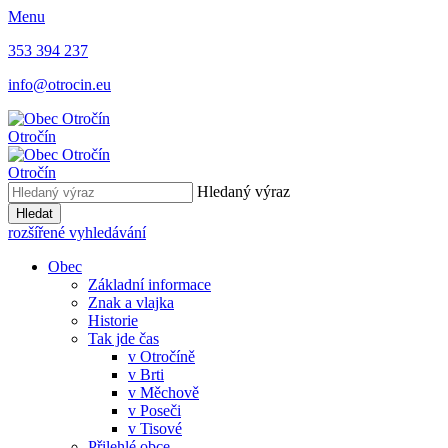
Menu
353 394 237
info@otrocin.eu
Otročín
Otročín
Hledaný výraz
Hledat
rozšířené vyhledávání
Obec
Základní informace
Znak a vlajka
Historie
Tak jde čas
v Otročíně
v Brti
v Měchově
v Poseči
v Tisové
Přilehlé obce