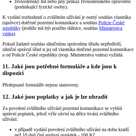
živnostenský list nebo jiný průkaz živnostenského oprávnění
(podnikající fyzické osoby).
K vydání rozhodnutí o zvláštním užívání je nutný souhlas vlastníka
(správce) dotčené pozemní komunikace a souhlas
Policie České
republiky
(jestliže má být použito dálnice, souhlas
Ministerstva
vnitra
).
Pokud žadatel souhlas silničnímu správnímu úřadu nepředloží,
silniční správní úřad si jej od vlastníka dotčené pozemní komunikace
a od Policie České republiky (resp. Ministerstva vnitra) vyžádá.
11. Jaké jsou potřebné formuláře a kde jsou k
dispozici
Předepsané formuláře nejsou stanoveny.
12. Jaké jsou poplatky a jak je lze uhradit
Za povolení zvláštního užívání pozemní komunikace se vybírá
správní poplatek, jehož výše závisí na délce trvání zvláštního
užívání:
v případě vydání povolení zvláštního užívání na dobu kratší
než 10 dnů činí správní poplatek - 100 Kč,