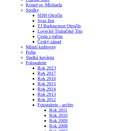
Kostel sv. Michaela
Spolky
SDH Otročín
Svaz žen
TJ Budoucnost Otročín
Lovecké Trubačské Trio
Cesta z města
Český západ
Místní knihovny
Pošta
Sladká kavárna
Fotogalerie
Rok 2023
Rok 2017
Rok 2016
Rok 2015
Rok 2014
Rok 2013
Rok 2012
Fotogalerie - archiv
Rok 2011
Rok 2010
Rok 2009
Rok 2008