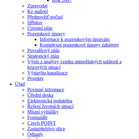
Rok 2007
Zpravodaj
Ke stažení
Předpověď počasí
Hřbitov
Územní plán
Pozemkové úpravy
Informace k pozemkovým úpravám
Komplexní pozemkové úpravy zahájeny
Povodňový plán
Strategický plán
Výpis z analýzy vzniku mimořádných událostí a
krizových situací
Výstavba kanalizace
Projekty
Úřad
Povinné informace
Úřední deska
Elektronická podatelna
Řešení životních situací
Místní vyhlášky
Formuláře
Czech POINT
Zastupitelstvo obce
Odpady