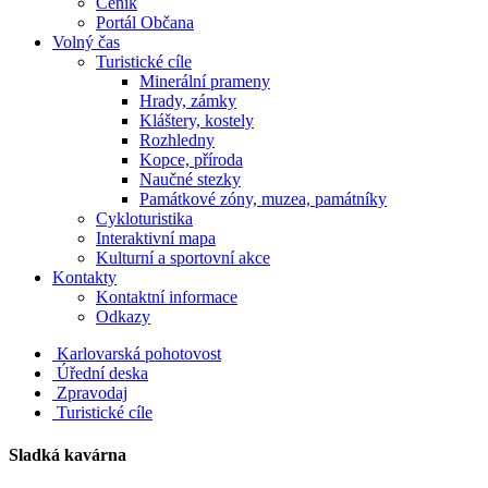
Ceník
Portál Občana
Volný čas
Turistické cíle
Minerální prameny
Hrady, zámky
Kláštery, kostely
Rozhledny
Kopce, příroda
Naučné stezky
Památkové zóny, muzea, památníky
Cykloturistika
Interaktivní mapa
Kulturní a sportovní akce
Kontakty
Kontaktní informace
Odkazy
Karlovarská pohotovost
Úřední deska
Zpravodaj
Turistické cíle
Sladká kavárna