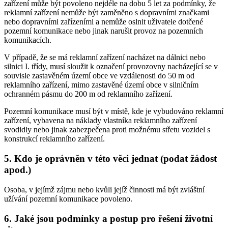
zařízení může být povoleno nejdéle na dobu 5 let za podmínky, že
reklamní zařízení nemůže být zaměněno s dopravními značkami
nebo dopravními zařízeními a nemůže oslnit uživatele dotčené
pozemní komunikace nebo jinak narušit provoz na pozemních
komunikacích.
V případě, že se má reklamní zařízení nacházet na dálnici nebo
silnici I. třídy, musí sloužit k označení provozovny nacházející se v
souvisle zastavěném území obce ve vzdálenosti do 50 m od
reklamního zařízení, mimo zastavěné území obce v silničním
ochranném pásmu do 200 m od reklamního zařízení.
Pozemní komunikace musí být v místě, kde je vybudováno reklamní
zařízení, vybavena na náklady vlastníka reklamního zařízení
svodidly nebo jinak zabezpečena proti možnému střetu vozidel s
konstrukcí reklamního zařízení.
5. Kdo je oprávněn v této věci jednat (podat žádost
apod.)
Osoba, v jejímž zájmu nebo kvůli jejíž činnosti má být zvláštní
užívání pozemní komunikace povoleno.
6. Jaké jsou podmínky a postup pro řešení životní