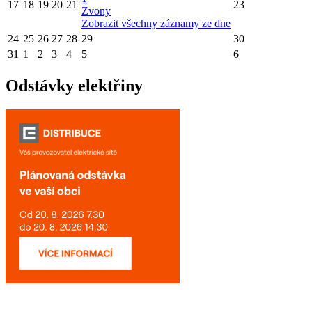
17
18
19
20
21
23
Zvony
Zobrazit všechny záznamy ze dne
24
25
26
27
28
29
30
31
1
2
3
4
5
6
Odstávky elektřiny