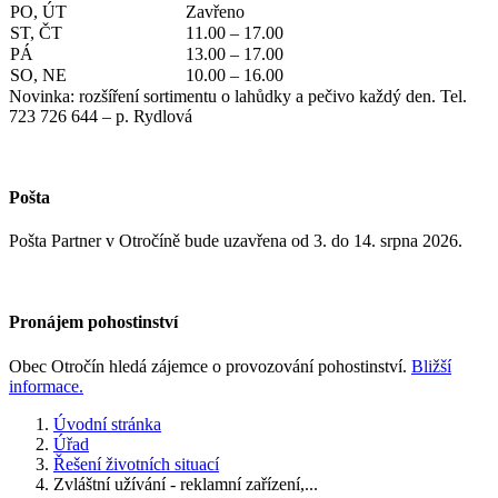
PO, ÚT
Zavřeno
ST, ČT
11.00 – 17.00
PÁ
13.00 – 17.00
SO, NE
10.00 – 16.00
Novinka: rozšíření sortimentu o lahůdky a pečivo každý den. Tel.
723 726 644 – p. Rydlová
Pošta
Pošta Partner v Otročíně bude uzavřena od 3. do 14. srpna 2026.
Pronájem pohostinství
Obec Otročín hledá zájemce o provozování pohostinství.
Bližší
informace.
Úvodní stránka
Úřad
Řešení životních situací
Zvláštní užívání - reklamní zařízení,...