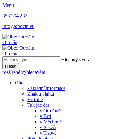
Menu
353 394 237
info@otrocin.eu
Otročín
Otročín
Hledaný výraz
Hledat
rozšířené vyhledávání
Obec
Základní informace
Znak a vlajka
Historie
Tak jde čas
v Otročíně
v Brti
v Měchově
v Poseči
v Tisové
Přilehlé obce