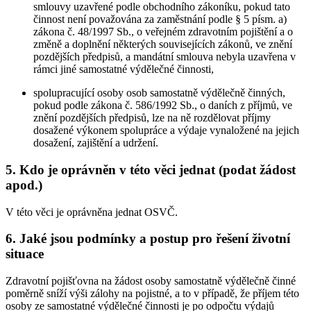
smlouvy uzavřené podle obchodního zákoníku, pokud tato
činnost není považována za zaměstnání podle § 5 písm. a)
zákona č. 48/1997 Sb., o veřejném zdravotním pojištění a o
změně a doplnění některých souvisejících zákonů, ve znění
pozdějších předpisů, a mandátní smlouva nebyla uzavřena v
rámci jiné samostatné výdělečné činnosti,
spolupracující osoby osob samostatně výdělečně činných,
pokud podle zákona č. 586/1992 Sb., o daních z příjmů, ve
znění pozdějších předpisů, lze na ně rozdělovat příjmy
dosažené výkonem spolupráce a výdaje vynaložené na jejich
dosažení, zajištění a udržení.
5. Kdo je oprávněn v této věci jednat (podat žádost
apod.)
V této věci je oprávněna jednat OSVČ.
6. Jaké jsou podmínky a postup pro řešení životní
situace
Zdravotní pojišťovna na žádost osoby samostatně výdělečně činné
poměrně sníží výši zálohy na pojistné, a to v případě, že příjem této
osoby ze samostatné výdělečné činnosti je po odpočtu výdajů