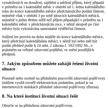
vynaložených na dosažení, zajištění a udržení příjmu, který připadá
v průměru na 1 kalendářní měsíc v období od 1. ledna kalendářního
roku do konce kalendářního měsíce předcházejícího podání žádosti,
nejméně však v období 3 po sobě jdoucích kalendářních měsíců,
nejméně o jednu třetinu nižší než příjem připadající v průměru na 1
kalendářní měsíc v předcházejícím roce, v němž alespoň po část
měsíce byla vykonávána samostatná výdělečná činnost.
Snížení lze provést na dobu nejdéle do konce kalendářního měsíce,
který předchází kalendářnímu měsíci, v němž byl nebo měl být
podán přehled podle § 24 odst. 2 zákona č. 592/1992 Sb., o
pojistném na veřejné zdravotní pojištění, ve znění pozdějších
předpisů.
7. Jakým způsobem můžete zahájit řešení životní
situace
Písemně nebo osobně na příslušném pracovišti zdravotní pojišťovny
(můžete využít rovněž elektronickou podatelnu, pokud je na
internetových stránkách příslušné zdravotní pojišťovny zřízena).
8. Na které instituci životní situaci řešit
Obraťte se na příslušnou zdravotní pojišťovnu.