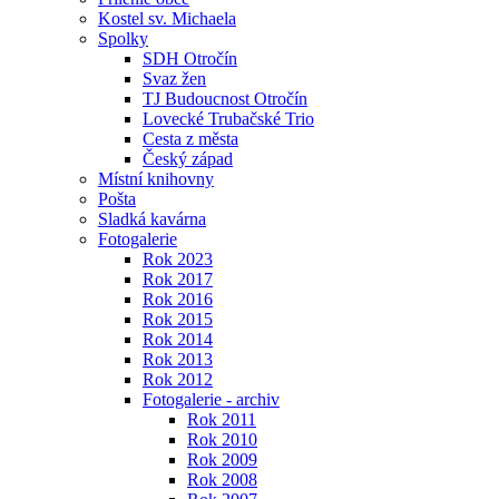
Kostel sv. Michaela
Spolky
SDH Otročín
Svaz žen
TJ Budoucnost Otročín
Lovecké Trubačské Trio
Cesta z města
Český západ
Místní knihovny
Pošta
Sladká kavárna
Fotogalerie
Rok 2023
Rok 2017
Rok 2016
Rok 2015
Rok 2014
Rok 2013
Rok 2012
Fotogalerie - archiv
Rok 2011
Rok 2010
Rok 2009
Rok 2008