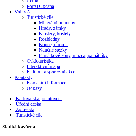
Ceník
Portál Občana
Volný čas
Turistické cíle
Minerální prameny
Hrady, zámky
Kláštery, kostely
Rozhledny
Kopce, příroda
Naučné stezky
Památkové zóny, muzea, památníky
Cykloturistika
Interaktivní mapa
Kulturní a sportovní akce
Kontakty
Kontaktní informace
Odkazy
Karlovarská pohotovost
Úřední deska
Zpravodaj
Turistické cíle
Sladká kavárna