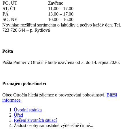
PO, ÚT
Zavřeno
ST, ČT
11.00 – 17.00
PÁ
13.00 – 17.00
SO, NE
10.00 – 16.00
Novinka: rozšíření sortimentu o lahůdky a pečivo každý den. Tel.
723 726 644 – p. Rydlová
Pošta
Pošta Partner v Otročíně bude uzavřena od 3. do 14. srpna 2026.
Pronájem pohostinství
Obec Otročín hledá zájemce o provozování pohostinství.
Bližší
informace.
Úvodní stránka
Úřad
Řešení životních situací
Žádost osoby samostatně výdělečně činné...