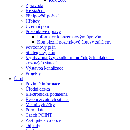
Rok 2007
Zpravodaj
Ke stažení
Předpověď počasí
Hřbitov
Územní plán
Pozemkové úpravy
Informace k pozemkovým úpravám
Komplexní pozemkové úpravy zahájeny
Povodňový plán
Strategický plán
Výpis z analýzy vzniku mimořádných událostí a
krizových situací
Výstavba kanalizace
Projekty
Úřad
Povinné informace
Úřední deska
Elektronická podatelna
Řešení životních situací
Místní vyhlášky
Formuláře
Czech POINT
Zastupitelstvo obce
Odpady