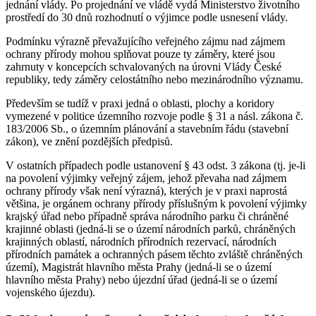
jednání vlády. Po projednání ve vládě vydá Ministerstvo životního
prostředí do 30 dnů rozhodnutí o výjimce podle usnesení vlády.
Podmínku výrazně převažujícího veřejného zájmu nad zájmem
ochrany přírody mohou splňovat pouze ty záměry, které jsou
zahrnuty v koncepcích schvalovaných na úrovni Vlády České
republiky, tedy záměry celostátního nebo mezinárodního významu.
Především se tudíž v praxi jedná o oblasti, plochy a koridory
vymezené v politice územního rozvoje podle § 31 a násl. zákona č.
183/2006 Sb., o územním plánování a stavebním řádu (stavební
zákon), ve znění pozdějších předpisů.
V ostatních případech podle ustanovení § 43 odst. 3 zákona (tj. je-li
na povolení výjimky veřejný zájem, jehož převaha nad zájmem
ochrany přírody však není výrazná), kterých je v praxi naprostá
většina, je orgánem ochrany přírody příslušným k povolení výjimky
krajský úřad nebo případně správa národního parku či chráněné
krajinné oblasti (jedná-li se o území národních parků, chráněných
krajinných oblastí, národních přírodních rezervací, národních
přírodních památek a ochranných pásem těchto zvláště chráněných
území), Magistrát hlavního města Prahy (jedná-li se o území
hlavního města Prahy) nebo újezdní úřad (jedná-li se o území
vojenského újezdu).