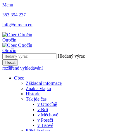
Menu
353 394 237
info@otrocin.eu
Otročín
Otročín
Hledaný výraz
Hledat
rozšířené vyhledávání
Obec
Základní informace
Znak a vlajka
Historie
Tak jde čas
v Otročíně
v Brti
v Měchově
v Poseči
v Tisové
Přilehlé obce