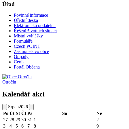
Úřad
Povinné informace
Úřední deska
Elektronická podatelna
Řešení životních situací
Místní vyhlášky
Formuláře
Czech POINT
Zastupitelstvo obce
Odpady
Ceník
Portál Občana
Otročín
Kalendář akcí
Srpen
2026
Po
Út
St
Čt
Pá
So
Ne
27
28
29
30
31
1
2
3
4
5
6
7
8
9