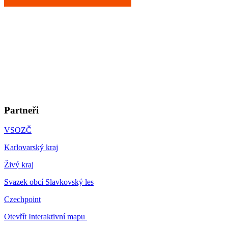
Partneři
VSOZČ
Karlovarský kraj
Živý kraj
Svazek obcí Slavkovský les
Czechpoint
Otevřít Interaktivní mapu