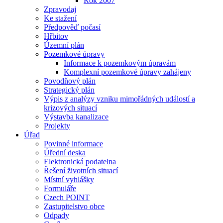
Rok 2007
Zpravodaj
Ke stažení
Předpověď počasí
Hřbitov
Územní plán
Pozemkové úpravy
Informace k pozemkovým úpravám
Komplexní pozemkové úpravy zahájeny
Povodňový plán
Strategický plán
Výpis z analýzy vzniku mimořádných událostí a
krizových situací
Výstavba kanalizace
Projekty
Úřad
Povinné informace
Úřední deska
Elektronická podatelna
Řešení životních situací
Místní vyhlášky
Formuláře
Czech POINT
Zastupitelstvo obce
Odpady