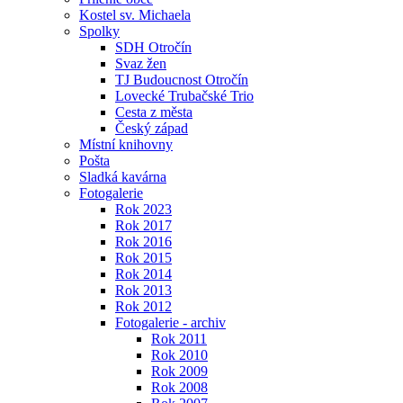
Kostel sv. Michaela
Spolky
SDH Otročín
Svaz žen
TJ Budoucnost Otročín
Lovecké Trubačské Trio
Cesta z města
Český západ
Místní knihovny
Pošta
Sladká kavárna
Fotogalerie
Rok 2023
Rok 2017
Rok 2016
Rok 2015
Rok 2014
Rok 2013
Rok 2012
Fotogalerie - archiv
Rok 2011
Rok 2010
Rok 2009
Rok 2008