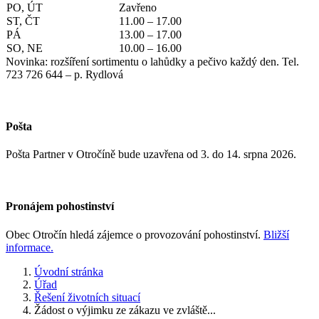
PO, ÚT
Zavřeno
ST, ČT
11.00 – 17.00
PÁ
13.00 – 17.00
SO, NE
10.00 – 16.00
Novinka: rozšíření sortimentu o lahůdky a pečivo každý den. Tel.
723 726 644 – p. Rydlová
Pošta
Pošta Partner v Otročíně bude uzavřena od 3. do 14. srpna 2026.
Pronájem pohostinství
Obec Otročín hledá zájemce o provozování pohostinství.
Bližší
informace.
Úvodní stránka
Úřad
Řešení životních situací
Žádost o výjimku ze zákazu ve zvláště...