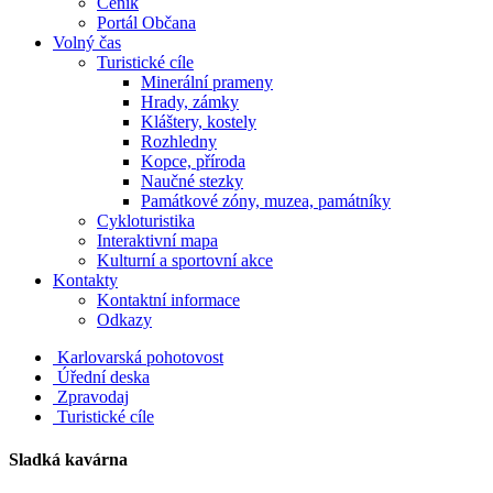
Ceník
Portál Občana
Volný čas
Turistické cíle
Minerální prameny
Hrady, zámky
Kláštery, kostely
Rozhledny
Kopce, příroda
Naučné stezky
Památkové zóny, muzea, památníky
Cykloturistika
Interaktivní mapa
Kulturní a sportovní akce
Kontakty
Kontaktní informace
Odkazy
Karlovarská pohotovost
Úřední deska
Zpravodaj
Turistické cíle
Sladká kavárna