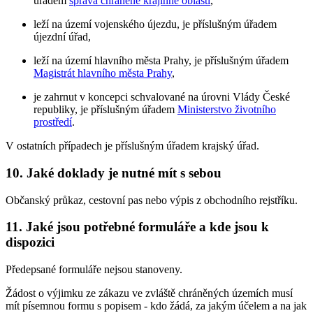
úřadem
správa chráněné krajinné oblasti
,
leží na území vojenského újezdu, je příslušným úřadem
újezdní úřad,
leží na území hlavního města Prahy, je příslušným úřadem
Magistrát hlavního města Prahy
,
je zahrnut v koncepci schvalované na úrovni Vlády České
republiky, je příslušným úřadem
Ministerstvo životního
prostředí
.
V ostatních případech je příslušným úřadem krajský úřad.
10. Jaké doklady je nutné mít s sebou
Občanský průkaz, cestovní pas nebo výpis z obchodního rejstříku.
11. Jaké jsou potřebné formuláře a kde jsou k
dispozici
Předepsané formuláře nejsou stanoveny.
Žádost o výjimku ze zákazu ve zvláště chráněných územích musí
mít písemnou formu s popisem - kdo žádá, za jakým účelem a na jak