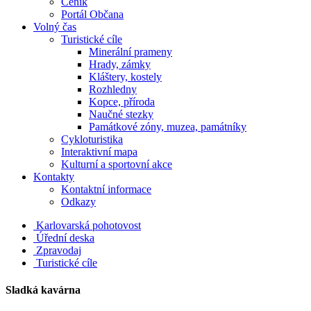
Ceník
Portál Občana
Volný čas
Turistické cíle
Minerální prameny
Hrady, zámky
Kláštery, kostely
Rozhledny
Kopce, příroda
Naučné stezky
Památkové zóny, muzea, památníky
Cykloturistika
Interaktivní mapa
Kulturní a sportovní akce
Kontakty
Kontaktní informace
Odkazy
Karlovarská pohotovost
Úřední deska
Zpravodaj
Turistické cíle
Sladká kavárna