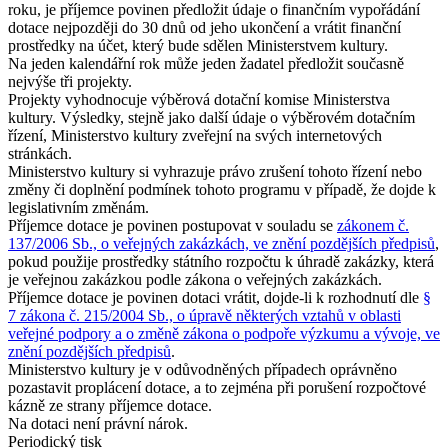
roku, je příjemce povinen předložit údaje o finančním vypořádání
dotace nejpozději do 30 dnů od jeho ukončení a vrátit finanční
prostředky na účet, který bude sdělen Ministerstvem kultury.
Na jeden kalendářní rok může jeden žadatel předložit současně
nejvýše tři projekty.
Projekty vyhodnocuje výběrová dotační komise Ministerstva
kultury. Výsledky, stejně jako další údaje o výběrovém dotačním
řízení, Ministerstvo kultury zveřejní na svých internetových
stránkách.
Ministerstvo kultury si vyhrazuje právo zrušení tohoto řízení nebo
změny či doplnění podmínek tohoto programu v případě, že dojde k
legislativním změnám.
Příjemce dotace je povinen postupovat v souladu se
zákonem č.
137/2006 Sb., o veřejných zakázkách, ve znění pozdějších předpisů
,
pokud použije prostředky státního rozpočtu k úhradě zakázky, která
je veřejnou zakázkou podle zákona o veřejných zakázkách.
Příjemce dotace je povinen dotaci vrátit, dojde-li k rozhodnutí dle
§
7 zákona č. 215/2004 Sb., o úpravě některých vztahů v oblasti
veřejné podpory a o změně zákona o podpoře výzkumu a vývoje, ve
znění pozdějších předpisů
.
Ministerstvo kultury je v odůvodněných případech oprávněno
pozastavit proplácení dotace, a to zejména při porušení rozpočtové
kázně ze strany příjemce dotace.
Na dotaci není právní nárok.
Periodický tisk