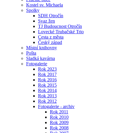
Kostel sv. Michaela
Spolky
SDH Otročín
Svaz žen
TJ Budoucnost Otročín
Lovecké Trubačské Trio
Cesta z města
Český západ
Místní knihovny
Pošta
Sladká kavárna
Fotogalerie
Rok 2023
Rok 2017
Rok 2016
Rok 2015
Rok 2014
Rok 2013
Rok 2012
Fotogalerie - archiv
Rok 2011
Rok 2010
Rok 2009
Rok 2008