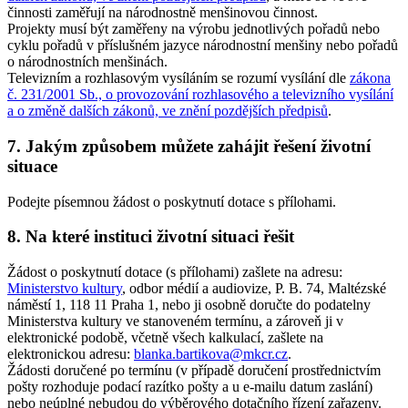
činnosti zaměřují na národnostně menšinovou činnost.
Projekty musí být zaměřeny na výrobu jednotlivých pořadů nebo
cyklu pořadů v příslušném jazyce národnostní menšiny nebo pořadů
o národnostních menšinách.
Televizním a rozhlasovým vysíláním se rozumí vysílání dle
zákona
č. 231/2001 Sb., o provozování rozhlasového a televizního vysílání
a o změně dalších zákonů, ve znění pozdějších předpisů
.
7. Jakým způsobem můžete zahájit řešení životní
situace
Podejte písemnou žádost o poskytnutí dotace s přílohami.
8. Na které instituci životní situaci řešit
Žádost o poskytnutí dotace (s přílohami) zašlete na adresu:
Ministerstvo kultury
, odbor médií a audiovize, P. B. 74, Maltézské
náměstí 1, 118 11 Praha 1, nebo ji osobně doručte do podatelny
Ministerstva kultury ve stanoveném termínu, a zároveň ji v
elektronické podobě, včetně všech kalkulací, zašlete na
elektronickou adresu:
blanka.bartikova@mkcr.cz
.
Žádosti doručené po termínu (v případě doručení prostřednictvím
pošty rozhoduje podací razítko pošty a u e-mailu datum zaslání)
nebo neúplné nebudou do výběrového dotačního řízení zařazeny.