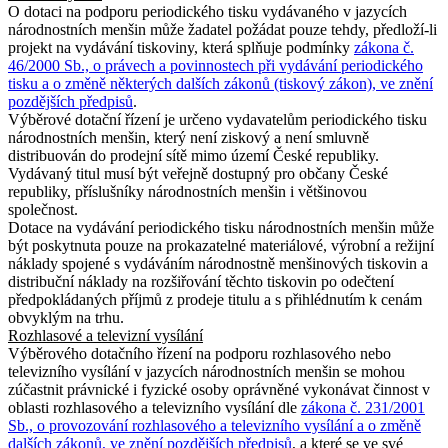
O dotaci na podporu periodického tisku vydávaného v jazycích
národnostních menšin může žadatel požádat pouze tehdy, předloží-li
projekt na vydávání tiskoviny, která splňuje podmínky
zákona č.
46/2000 Sb., o právech a povinnostech při vydávání periodického
tisku a o změně některých dalších zákonů (tiskový zákon), ve znění
pozdějších předpisů
.
Výběrové dotační řízení je určeno vydavatelům periodického tisku
národnostních menšin, který není ziskový a není smluvně
distribuován do prodejní sítě mimo území České republiky.
Vydávaný titul musí být veřejně dostupný pro občany České
republiky, příslušníky národnostních menšin i většinovou
společnost.
Dotace na vydávání periodického tisku národnostních menšin může
být poskytnuta pouze na prokazatelné materiálové, výrobní a režijní
náklady spojené s vydáváním národnostně menšinových tiskovin a
distribuční náklady na rozšiřování těchto tiskovin po odečtení
předpokládaných příjmů z prodeje titulu a s přihlédnutím k cenám
obvyklým na trhu.
Rozhlasové a televizní vysílání
Výběrového dotačního řízení na podporu rozhlasového nebo
televizního vysílání v jazycích národnostních menšin se mohou
zúčastnit právnické i fyzické osoby oprávněné vykonávat činnost v
oblasti rozhlasového a televizního vysílání dle
zákona č. 231/2001
Sb., o provozování rozhlasového a televizního vysílání a o změně
dalších zákonů, ve znění pozdějších předpisů
, a které se ve své