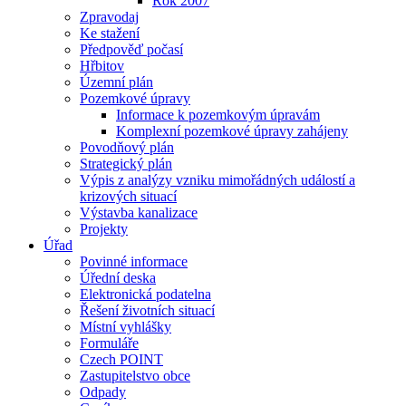
Rok 2007
Zpravodaj
Ke stažení
Předpověď počasí
Hřbitov
Územní plán
Pozemkové úpravy
Informace k pozemkovým úpravám
Komplexní pozemkové úpravy zahájeny
Povodňový plán
Strategický plán
Výpis z analýzy vzniku mimořádných událostí a
krizových situací
Výstavba kanalizace
Projekty
Úřad
Povinné informace
Úřední deska
Elektronická podatelna
Řešení životních situací
Místní vyhlášky
Formuláře
Czech POINT
Zastupitelstvo obce
Odpady