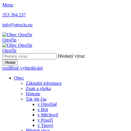
Menu
353 394 237
info@otrocin.eu
Otročín
Otročín
Hledaný výraz
Hledat
rozšířené vyhledávání
Obec
Základní informace
Znak a vlajka
Historie
Tak jde čas
v Otročíně
v Brti
v Měchově
v Poseči
v Tisové
Přilehlé obce