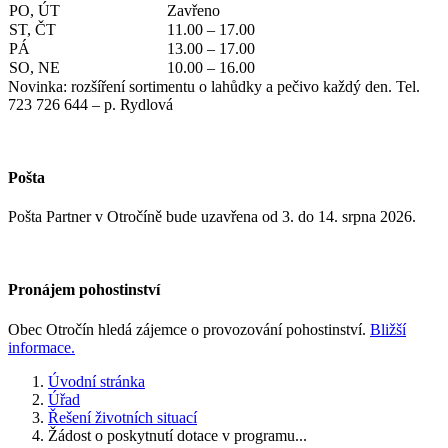
PO, ÚT
Zavřeno
ST, ČT
11.00 – 17.00
PÁ
13.00 – 17.00
SO, NE
10.00 – 16.00
Novinka: rozšíření sortimentu o lahůdky a pečivo každý den. Tel.
723 726 644 – p. Rydlová
Pošta
Pošta Partner v Otročíně bude uzavřena od 3. do 14. srpna 2026.
Pronájem pohostinství
Obec Otročín hledá zájemce o provozování pohostinství.
Bližší
informace.
Úvodní stránka
Úřad
Řešení životních situací
Žádost o poskytnutí dotace v programu...