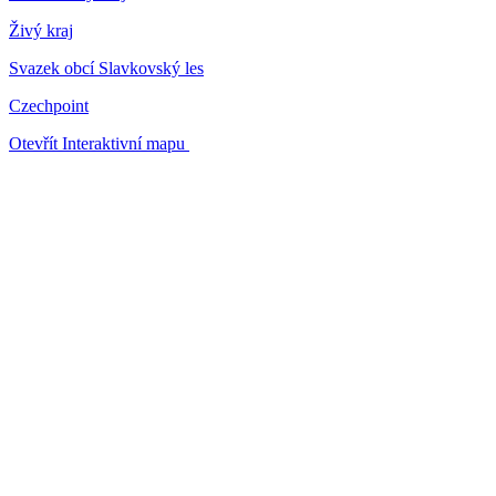
Živý kraj
Svazek obcí Slavkovský les
Czechpoint
Otevřít Interaktivní mapu