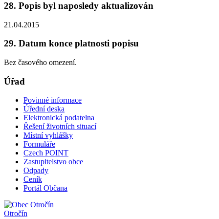
28. Popis byl naposledy aktualizován
21.04.2015
29. Datum konce platnosti popisu
Bez časového omezení.
Úřad
Povinné informace
Úřední deska
Elektronická podatelna
Řešení životních situací
Místní vyhlášky
Formuláře
Czech POINT
Zastupitelstvo obce
Odpady
Ceník
Portál Občana
Otročín