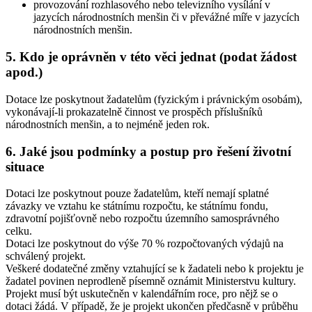
provozování rozhlasového nebo televizního vysílání v
jazycích národnostních menšin či v převážné míře v jazycích
národnostních menšin.
5. Kdo je oprávněn v této věci jednat (podat žádost
apod.)
Dotace lze poskytnout žadatelům (fyzickým i právnickým osobám),
vykonávají-li prokazatelně činnost ve prospěch příslušníků
národnostních menšin, a to nejméně jeden rok.
6. Jaké jsou podmínky a postup pro řešení životní
situace
Dotaci lze poskytnout pouze žadatelům, kteří nemají splatné
závazky ve vztahu ke státnímu rozpočtu, ke státnímu fondu,
zdravotní pojišťovně nebo rozpočtu územního samosprávného
celku.
Dotaci lze poskytnout do výše 70 % rozpočtovaných výdajů na
schválený projekt.
Veškeré dodatečné změny vztahující se k žadateli nebo k projektu je
žadatel povinen neprodleně písemně oznámit Ministerstvu kultury.
Projekt musí být uskutečněn v kalendářním roce, pro nějž se o
dotaci žádá. V případě, že je projekt ukončen předčasně v průběhu