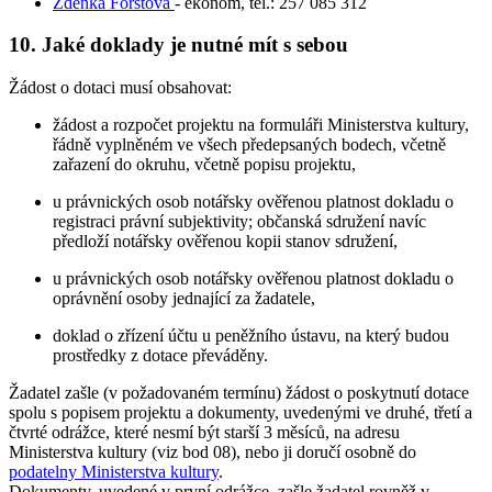
Zdenka Forstová
- ekonom, tel.: 257 085 312
10. Jaké doklady je nutné mít s sebou
Žádost o dotaci musí obsahovat:
žádost a rozpočet projektu na formuláři Ministerstva kultury,
řádně vyplněném ve všech předepsaných bodech, včetně
zařazení do okruhu, včetně popisu projektu,
u právnických osob notářsky ověřenou platnost dokladu o
registraci právní subjektivity; občanská sdružení navíc
předloží notářsky ověřenou kopii stanov sdružení,
u právnických osob notářsky ověřenou platnost dokladu o
oprávnění osoby jednající za žadatele,
doklad o zřízení účtu u peněžního ústavu, na který budou
prostředky z dotace převáděny.
Žadatel zašle (v požadovaném termínu) žádost o poskytnutí dotace
spolu s popisem projektu a dokumenty, uvedenými ve druhé, třetí a
čtvrté odrážce, které nesmí být starší 3 měsíců, na adresu
Ministerstva kultury (viz bod 08), nebo ji doručí osobně do
podatelny Ministerstva kultury
.
Dokumenty, uvedené v první odrážce, zašle žadatel rovněž v