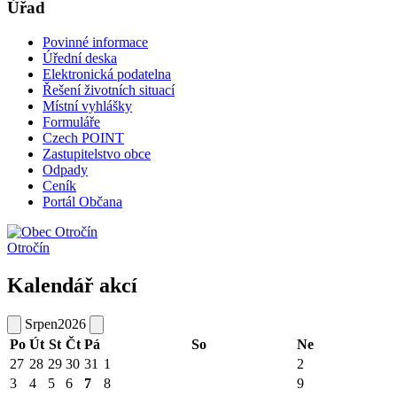
Úřad
Povinné informace
Úřední deska
Elektronická podatelna
Řešení životních situací
Místní vyhlášky
Formuláře
Czech POINT
Zastupitelstvo obce
Odpady
Ceník
Portál Občana
Otročín
Kalendář akcí
Srpen
2026
Po
Út
St
Čt
Pá
So
Ne
27
28
29
30
31
1
2
3
4
5
6
7
8
9