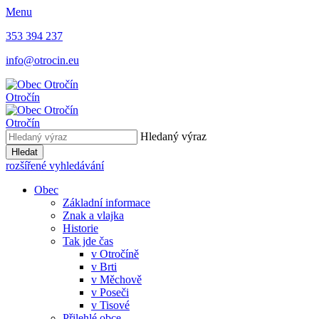
Menu
353 394 237
info@otrocin.eu
Otročín
Otročín
Hledaný výraz
Hledat
rozšířené vyhledávání
Obec
Základní informace
Znak a vlajka
Historie
Tak jde čas
v Otročíně
v Brti
v Měchově
v Poseči
v Tisové
Přilehlé obce