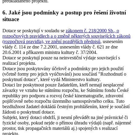
předkládaného projektu.
6. Jaké jsou podmínky a postup pro řešení životní
situace
Dotace se poskytují v souladu se
zákonem č. 218/2000 Sb., o
rozpočtových pravidlech a o změně některých souvisejících zákonů
(rozpočtová pravidla), ve znění pozdějších předpisů
, usnesením
vlády č. 114 ze dne 7.2.2001, usnesením vlády č. 621 ze dne
20.6.2001 a příkazem ministra kultury č. 37/2004.
Dotace se poskytují pouze na neinvestiční výdaje související s
realizací projektu.
Dotace jsou poskytovány účelově a podmínky pro jejich použití
(včetně formy pro jejich vyúčtování) jsou součástí "Rozhodnutí o
poskytnutí dotace", které vydá Ministerstvo kultury.
Dotaci lze poskytnout pouze žadatelům, kteří nemají nesplacené
závazky ve vztahu ke státnímu rozpočtu, ke Státnímu fondu České
republiky pro podporu a rozvoj české kinematografie, zdravotní
pojišťovně nebo rozpočtu územního samosprávného celku. Tuto
bezdlužnost žadatel dokládá čestným prohlášením, které je součástí
žádosti o poskytnutí dotace.
Subjekt, který dotaci obdrží, ji nesmí převádět na jiné právnické či
fyzické osoby, pokud nejde o přímou úhradu výdajů (např. nájemné
prostor, tisk propagačních materiálů aj.) spojených s realizací
projektu.