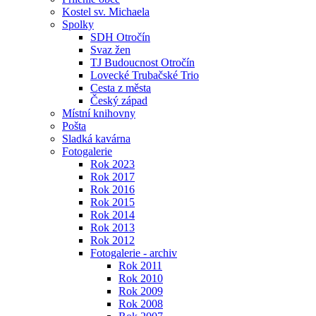
Kostel sv. Michaela
Spolky
SDH Otročín
Svaz žen
TJ Budoucnost Otročín
Lovecké Trubačské Trio
Cesta z města
Český západ
Místní knihovny
Pošta
Sladká kavárna
Fotogalerie
Rok 2023
Rok 2017
Rok 2016
Rok 2015
Rok 2014
Rok 2013
Rok 2012
Fotogalerie - archiv
Rok 2011
Rok 2010
Rok 2009
Rok 2008