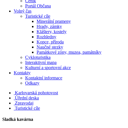
Ceník
Portál Občana
Volný čas
Turistické cíle
Minerální prameny
Hrady, zámky
Kláštery, kostely
Rozhledny
Kopce, příroda
Naučné stezky
Památkové zóny, muzea, památníky
Cykloturistika
Interaktivní mapa
Kulturní a sportovní akce
Kontakty
Kontaktní informace
Odkazy
Karlovarská pohotovost
Úřední deska
Zpravodaj
Turistické cíle
Sladká kavárna