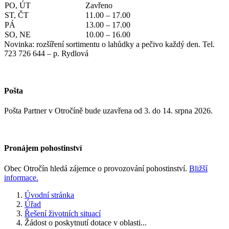
PO, ÚT
Zavřeno
ST, ČT
11.00 – 17.00
PÁ
13.00 – 17.00
SO, NE
10.00 – 16.00
Novinka: rozšíření sortimentu o lahůdky a pečivo každý den. Tel.
723 726 644 – p. Rydlová
Pošta
Pošta Partner v Otročíně bude uzavřena od 3. do 14. srpna 2026.
Pronájem pohostinství
Obec Otročín hledá zájemce o provozování pohostinství.
Bližší
informace.
Úvodní stránka
Úřad
Řešení životních situací
Žádost o poskytnutí dotace v oblasti...