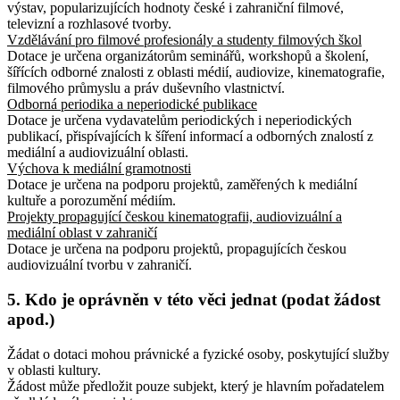
výstav, popularizujících hodnoty české i zahraniční filmové,
televizní a rozhlasové tvorby.
Vzdělávání pro filmové profesionály a studenty filmových škol
Dotace je určena organizátorům seminářů, workshopů a školení,
šířících odborné znalosti z oblasti médií, audiovize, kinematografie,
filmového průmyslu a práv duševního vlastnictví.
Odborná periodika a neperiodické publikace
Dotace je určena vydavatelům periodických i neperiodických
publikací, přispívajících k šíření informací a odborných znalostí z
mediální a audiovizuální oblasti.
Výchova k mediální gramotnosti
Dotace je určena na podporu projektů, zaměřených k mediální
kultuře a porozumění médiím.
Projekty propagující českou kinematografii, audiovizuální a
mediální oblast v zahraničí
Dotace je určena na podporu projektů, propagujících českou
audiovizuální tvorbu v zahraničí.
5. Kdo je oprávněn v této věci jednat (podat žádost
apod.)
Žádat o dotaci mohou právnické a fyzické osoby, poskytující služby
v oblasti kultury.
Žádost může předložit pouze subjekt, který je hlavním pořadatelem