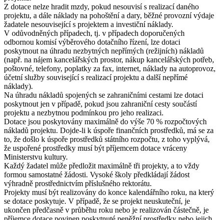
Z dotace nelze hradit mzdy, pokud nesouvisí s realizací daného
projektu, a dále náklady na pohoštění a dary, běžné provozní výdaje
žadatele nesouvisející s projektem a investiční náklady.
V odůvodněných případech, tj. v případech doporučených
odbornou komisí výběrového dotačního řízení, lze dotaci
poskytnout na úhradu nezbytných nepřímých (režijních) nákladů
(např. na nájem kancelářských prostor, nákup kancelářských potřeb,
poštovné, telefony, poplatky za fax, internet, náklady na autoprovoz,
účetní služby související s realizací projektu a další nepřímé
náklady).
Na úhradu nákladů spojených se zahraničními cestami lze dotaci
poskytnout jen v případě, pokud jsou zahraniční cesty součástí
projektu a nezbytnou podmínkou pro jeho realizaci.
Dotace jsou poskytovány maximálně do výše 70 % rozpočtových
nákladů projektu. Dojde-li k úspoře finančních prostředků, má se za
to, že došlo k úspoře prostředků státního rozpočtu, z toho vyplývá,
že uspořené prostředky musí být příjemcem dotace vráceny
Ministerstvu kultury.
Každý žadatel může předložit maximálně tři projekty, a to vždy
formou samostatné žádosti. Vysoké školy předkládají žádost
výhradně prostřednictvím příslušného rektorátu.
Projekty musí být realizovány do konce kalendářního roku, na který
se dotace poskytuje. V případě, že se projekt neuskuteční, je
ukončen předčasně v průběhu roku nebo je realizován částečně, je
příjemce dotace povinen poskytnuté peněžní prostředky nebo jejich