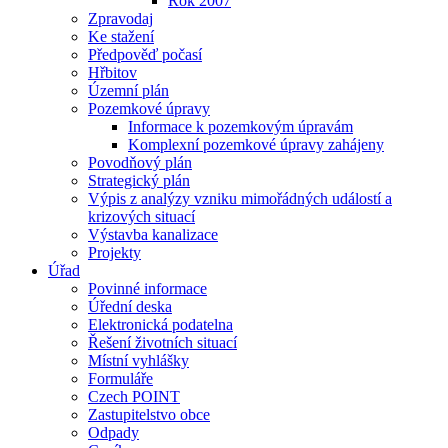
Rok 2007
Zpravodaj
Ke stažení
Předpověď počasí
Hřbitov
Územní plán
Pozemkové úpravy
Informace k pozemkovým úpravám
Komplexní pozemkové úpravy zahájeny
Povodňový plán
Strategický plán
Výpis z analýzy vzniku mimořádných událostí a
krizových situací
Výstavba kanalizace
Projekty
Úřad
Povinné informace
Úřední deska
Elektronická podatelna
Řešení životních situací
Místní vyhlášky
Formuláře
Czech POINT
Zastupitelstvo obce
Odpady