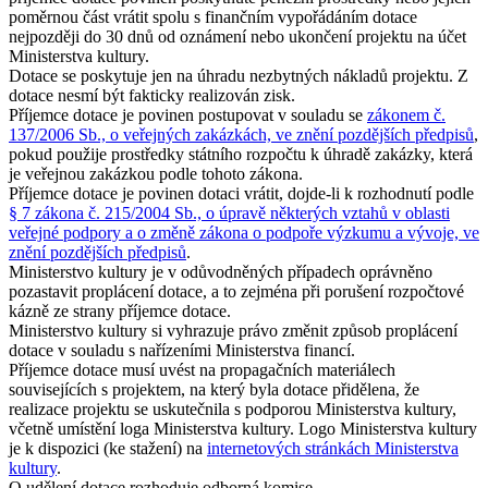
poměrnou část vrátit spolu s finančním vypořádáním dotace
nejpozději do 30 dnů od oznámení nebo ukončení projektu na účet
Ministerstva kultury.
Dotace se poskytuje jen na úhradu nezbytných nákladů projektu. Z
dotace nesmí být fakticky realizován zisk.
Příjemce dotace je povinen postupovat v souladu se
zákonem č.
137/2006 Sb., o veřejných zakázkách, ve znění pozdějších předpisů
,
pokud použije prostředky státního rozpočtu k úhradě zakázky, která
je veřejnou zakázkou podle tohoto zákona.
Příjemce dotace je povinen dotaci vrátit, dojde-li k rozhodnutí podle
§ 7 zákona č. 215/2004 Sb., o úpravě některých vztahů v oblasti
veřejné podpory a o změně zákona o podpoře výzkumu a vývoje, ve
znění pozdějších předpisů
.
Ministerstvo kultury je v odůvodněných případech oprávněno
pozastavit proplácení dotace, a to zejména při porušení rozpočtové
kázně ze strany příjemce dotace.
Ministerstvo kultury si vyhrazuje právo změnit způsob proplácení
dotace v souladu s nařízeními Ministerstva financí.
Příjemce dotace musí uvést na propagačních materiálech
souvisejících s projektem, na který byla dotace přidělena, že
realizace projektu se uskutečnila s podporou Ministerstva kultury,
včetně umístění loga Ministerstva kultury. Logo Ministerstva kultury
je k dispozici (ke stažení) na
internetových stránkách Ministerstva
kultury
.
O udělení dotace rozhoduje odborná komise.