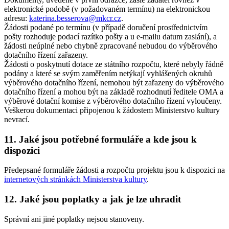
elektronické podobě (v požadovaném termínu) na elektronickou
adresu:
katerina.besserova@mkcr.cz
.
Žádosti podané po termínu (v případě doručení prostřednictvím
pošty rozhoduje podací razítko pošty a u e-mailu datum zaslání), a
žádosti neúplné nebo chybně zpracované nebudou do výběrového
dotačního řízení zařazeny.
Žádosti o poskytnutí dotace ze státního rozpočtu, které nebyly řádně
podány a které se svým zaměřením netýkají vyhlášených okruhů
výběrového dotačního řízení, nemohou být zařazeny do výběrového
dotačního řízení a mohou být na základě rozhodnutí ředitele OMA a
výběrové dotační komise z výběrového dotačního řízení vyloučeny.
Veškerou dokumentaci připojenou k žádostem Ministerstvo kultury
nevrací.
11. Jaké jsou potřebné formuláře a kde jsou k
dispozici
Předepsané formuláře žádosti a rozpočtu projektu jsou k dispozici na
internetových stránkách Ministerstva kultury
.
12. Jaké jsou poplatky a jak je lze uhradit
Správní ani jiné poplatky nejsou stanoveny.