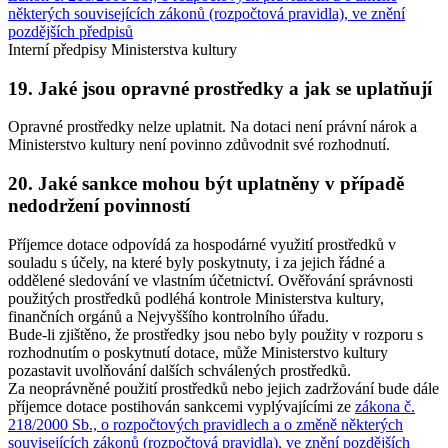
některých souvisejících zákonů (rozpočtová pravidla), ve znění
pozdějších předpisů
Interní předpisy Ministerstva kultury
19. Jaké jsou opravné prostředky a jak se uplatňují
Opravné prostředky nelze uplatnit. Na dotaci není právní nárok a
Ministerstvo kultury není povinno zdůvodnit své rozhodnutí.
20. Jaké sankce mohou být uplatněny v případě
nedodržení povinností
Příjemce dotace odpovídá za hospodárné využití prostředků v
souladu s účely, na které byly poskytnuty, i za jejich řádné a
oddělené sledování ve vlastním účetnictví. Ověřování správnosti
použitých prostředků podléhá kontrole Ministerstva kultury,
finančních orgánů a Nejvyššího kontrolního úřadu.
Bude-li zjištěno, že prostředky jsou nebo byly použity v rozporu s
rozhodnutím o poskytnutí dotace, může Ministerstvo kultury
pozastavit uvolňování dalších schválených prostředků.
Za neoprávněné použití prostředků nebo jejich zadržování bude dále
příjemce dotace postihován sankcemi vyplývajícími ze
zákona č.
218/2000 Sb., o rozpočtových pravidlech a o změně některých
souvisejících zákonů (rozpočtová pravidla), ve znění pozdějších