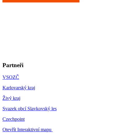
Partneři
VSOZČ
Karlovarský kraj
Živý kraj
Svazek obcí Slavkovský les
Czechpoint
Otevřít Interaktivní mapu