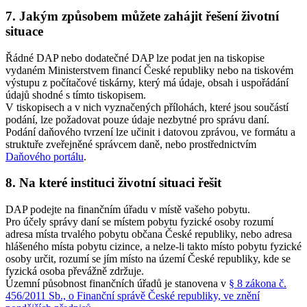
7. Jakým způsobem můžete zahájit řešení životní
situace
Řádné DAP nebo dodatečné DAP lze podat jen na tiskopise
vydaném Ministerstvem financí České republiky nebo na tiskovém
výstupu z počítačové tiskárny, který má údaje, obsah i uspořádání
údajů shodné s tímto tiskopisem.
V tiskopisech a v nich vyznačených přílohách, které jsou součástí
podání, lze požadovat pouze údaje nezbytné pro správu daní.
Podání daňového tvrzení lze učinit i datovou zprávou, ve formátu a
struktuře zveřejněné správcem daně, nebo prostřednictvím
Daňového portálu
.
8. Na které instituci životní situaci řešit
DAP podejte na finančním úřadu v místě vašeho pobytu.
Pro účely správy daní se místem pobytu fyzické osoby rozumí
adresa místa trvalého pobytu občana České republiky, nebo adresa
hlášeného místa pobytu cizince, a nelze-li takto místo pobytu fyzické
osoby určit, rozumí se jím místo na území České republiky, kde se
fyzická osoba převážně zdržuje.
Územní působnost finančních úřadů je stanovena v
§ 8 zákona č.
456/2011 Sb., o Finanční správě České republiky, ve znění