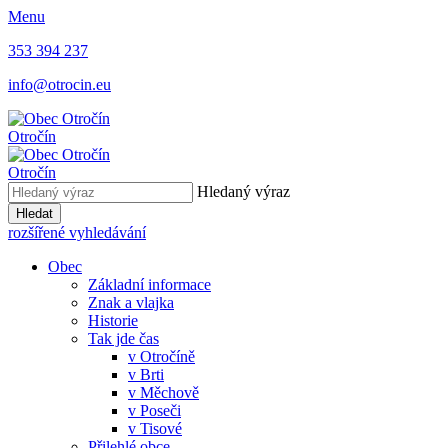
Menu
353 394 237
info@otrocin.eu
Otročín
Otročín
Hledaný výraz
Hledat
rozšířené vyhledávání
Obec
Základní informace
Znak a vlajka
Historie
Tak jde čas
v Otročíně
v Brti
v Měchově
v Poseči
v Tisové
Přilehlé obce