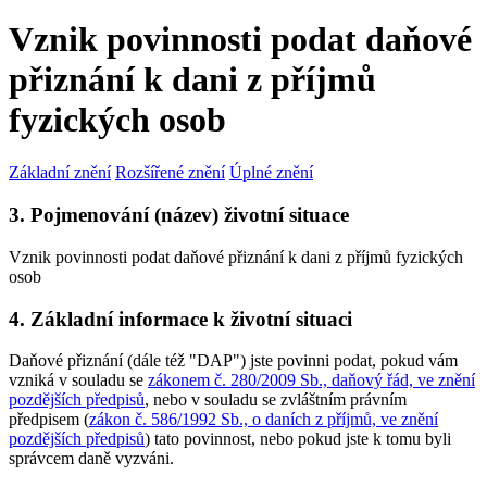
Vznik povinnosti podat daňové
přiznání k dani z příjmů
fyzických osob
Základní znění
Rozšířené znění
Úplné znění
3. Pojmenování (název) životní situace
Vznik povinnosti podat daňové přiznání k dani z příjmů fyzických
osob
4. Základní informace k životní situaci
Daňové přiznání (dále též "DAP") jste povinni podat, pokud vám
vzniká v souladu se
zákonem č. 280/2009 Sb., daňový řád, ve znění
pozdějších předpisů
, nebo v souladu se zvláštním právním
předpisem (
zákon č. 586/1992 Sb., o daních z příjmů, ve znění
pozdějších předpisů
) tato povinnost, nebo pokud jste k tomu byli
správcem daně vyzváni.