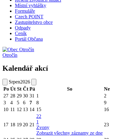
Místní vyhlášky
Formuláře
Czech POINT
Zastupitelstvo obce
Odpady
Ceník
Portál Občana
Otročín
Kalendář akcí
Srpen
2026
Po
Út
St
Čt
Pá
So
Ne
27
28
29
30
31
1
2
3
4
5
6
7
8
9
10
11
12
13
14
15
16
22
1
17
18
19
20
21
23
Zvony
Zobrazit všechny záznamy ze dne