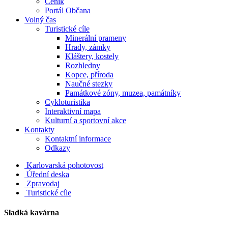
Ceník
Portál Občana
Volný čas
Turistické cíle
Minerální prameny
Hrady, zámky
Kláštery, kostely
Rozhledny
Kopce, příroda
Naučné stezky
Památkové zóny, muzea, památníky
Cykloturistika
Interaktivní mapa
Kulturní a sportovní akce
Kontakty
Kontaktní informace
Odkazy
Karlovarská pohotovost
Úřední deska
Zpravodaj
Turistické cíle
Sladká kavárna