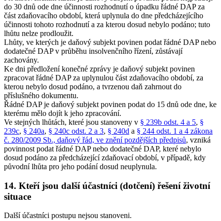
do 30 dnů ode dne účinnosti rozhodnutí o úpadku řádné DAP za
část zdaňovacího období, která uplynula do dne předcházejícího
účinnosti tohoto rozhodnutí a za kterou dosud nebylo podáno; tuto
lhůtu nelze prodloužit.
Lhůty, ve kterých je daňový subjekt povinen podat řádné DAP nebo
dodatečné DAP v průběhu insolvenčního řízení, zůstávají
zachovány.
Ke dni předložení konečné zprávy je daňový subjekt povinen
zpracovat řádné DAP za uplynulou část zdaňovacího období, za
kterou nebylo dosud podáno, a tvrzenou daň zahrnout do
příslušného dokumentu.
Řádné DAP je daňový subjekt povinen podat do 15 dnů ode dne, ke
kterému mělo dojít k jeho zpracování.
Ve stejných lhůtách, které jsou stanoveny v
§ 239b odst. 4 a 5
,
§
239c
,
§ 240a
,
§ 240c odst. 2 a 3
,
§ 240d
a
§ 244 odst. 1 a 4 zákona
č. 280/2009 Sb., daňový řád, ve znění pozdějších předpisů
, vzniká
povinnost podat řádné DAP nebo dodatečné DAP, které nebylo
dosud podáno za předcházející zdaňovací období, v případě, kdy
původní lhůta pro jeho podání dosud neuplynula.
14. Kteří jsou další účastníci (dotčení) řešení životní
situace
Další účastníci postupu nejsou stanoveni.