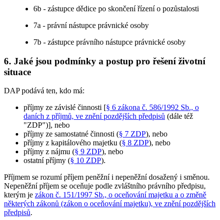
6b - zástupce dědice po skončení řízení o pozůstalosti
7a - právní nástupce právnické osoby
7b - zástupce právního nástupce právnické osoby
6. Jaké jsou podmínky a postup pro řešení životní
situace
DAP podává ten, kdo má:
příjmy ze závislé činnosti [
§ 6 zákona č. 586/1992 Sb., o
daních z příjmů, ve znění pozdějších předpisů
(dále též
"ZDP")], nebo
příjmy ze samostatné činnosti (
§ 7 ZDP
), nebo
příjmy z kapitálového majetku (
§ 8 ZDP
), nebo
příjmy z nájmu (
§ 9 ZDP
), nebo
ostatní příjmy (
§ 10 ZDP
).
Příjmem se rozumí příjem peněžní i nepeněžní dosažený i směnou.
Nepeněžní příjem se oceňuje podle zvláštního právního předpisu,
kterým je
zákon č. 151/1997 Sb., o oceňování majetku a o změně
některých zákonů (zákon o oceňování majetku), ve znění pozdějších
předpisů
.