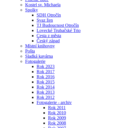
Kostel sv. Michaela
Spolky
SDH Otročín
Svaz žen
TJ Budoucnost Otročín
Lovecké Trubačské Trio
Cesta z města
Český západ
Místní knihovny
Pošta
Sladká kavárna
Fotogalerie
Rok 2023
Rok 2017
Rok 2016
Rok 2015
Rok 2014
Rok 2013
Rok 2012
Fotogalerie - archiv
Rok 2011
Rok 2010
Rok 2009
Rok 2008