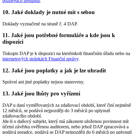
pozdějších předpisů
.
10. Jaké doklady je nutné mít s sebou
Doklady vyznačené na straně č. 4 DAP.
11. Jaké jsou potřebné formuláře a kde jsou k
dispozici
Tiskopis DAP je k dispozici na kterémkoli finančním úřadu nebo na
internetových stránkách Finanční správy
.
12. Jaké jsou poplatky a jak je lze uhradit
Správní ani jiné poplatky nejsou stanoveny.
13. Jaké jsou lhůty pro vyřízení
DAP u daní vyměřovaných za zdaňovací období, které činí nejméně
12 měsíců, se podává nejpozději do 3 měsíců po uplynutí
zdaňovacího období.
Jde-li o daňový subjekt, který má zákonem uloženou povinnost mít
účetní závěrku ověřenou auditorem, nebo jehož DAP zpracovává a
podává poradce, podává se DAP nejpozději do 6 měsíců po uplynutí