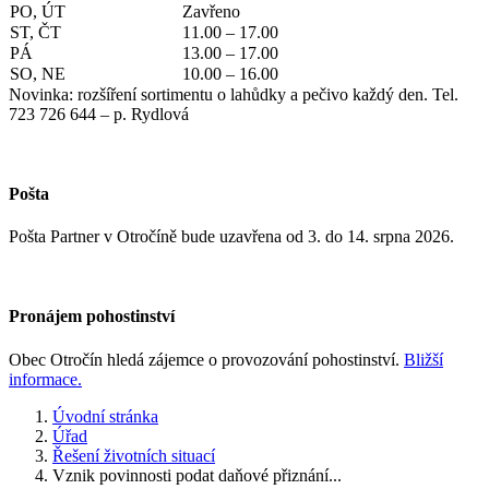
PO, ÚT
Zavřeno
ST, ČT
11.00 – 17.00
PÁ
13.00 – 17.00
SO, NE
10.00 – 16.00
Novinka: rozšíření sortimentu o lahůdky a pečivo každý den. Tel.
723 726 644 – p. Rydlová
Pošta
Pošta Partner v Otročíně bude uzavřena od 3. do 14. srpna 2026.
Pronájem pohostinství
Obec Otročín hledá zájemce o provozování pohostinství.
Bližší
informace.
Úvodní stránka
Úřad
Řešení životních situací
Vznik povinnosti podat daňové přiznání...