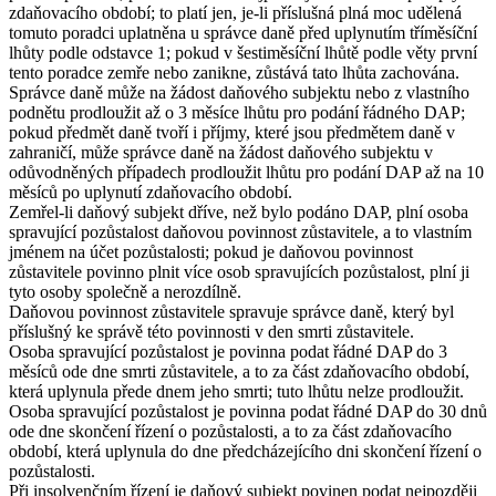
zdaňovacího období; to platí jen, je-li příslušná plná moc udělená
tomuto poradci uplatněna u správce daně před uplynutím tříměsíční
lhůty podle odstavce 1; pokud v šestiměsíční lhůtě podle věty první
tento poradce zemře nebo zanikne, zůstává tato lhůta zachována.
Správce daně může na žádost daňového subjektu nebo z vlastního
podnětu prodloužit až o 3 měsíce lhůtu pro podání řádného DAP;
pokud předmět daně tvoří i příjmy, které jsou předmětem daně v
zahraničí, může správce daně na žádost daňového subjektu v
odůvodněných případech prodloužit lhůtu pro podání DAP až na 10
měsíců po uplynutí zdaňovacího období.
Zemřel-li daňový subjekt dříve, než bylo podáno DAP, plní osoba
spravující pozůstalost daňovou povinnost zůstavitele, a to vlastním
jménem na účet pozůstalosti; pokud je daňovou povinnost
zůstavitele povinno plnit více osob spravujících pozůstalost, plní ji
tyto osoby společně a nerozdílně.
Daňovou povinnost zůstavitele spravuje správce daně, který byl
příslušný ke správě této povinnosti v den smrti zůstavitele.
Osoba spravující pozůstalost je povinna podat řádné DAP do 3
měsíců ode dne smrti zůstavitele, a to za část zdaňovacího období,
která uplynula přede dnem jeho smrti; tuto lhůtu nelze prodloužit.
Osoba spravující pozůstalost je povinna podat řádné DAP do 30 dnů
ode dne skončení řízení o pozůstalosti, a to za část zdaňovacího
období, která uplynula do dne předcházejícího dni skončení řízení o
pozůstalosti.
Při insolvenčním řízení je daňový subjekt povinen podat nejpozději