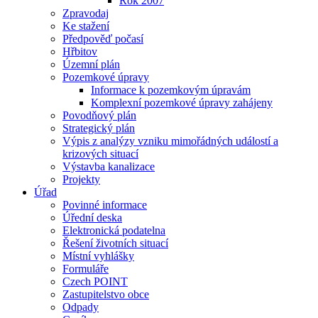
Rok 2007
Zpravodaj
Ke stažení
Předpověď počasí
Hřbitov
Územní plán
Pozemkové úpravy
Informace k pozemkovým úpravám
Komplexní pozemkové úpravy zahájeny
Povodňový plán
Strategický plán
Výpis z analýzy vzniku mimořádných událostí a
krizových situací
Výstavba kanalizace
Projekty
Úřad
Povinné informace
Úřední deska
Elektronická podatelna
Řešení životních situací
Místní vyhlášky
Formuláře
Czech POINT
Zastupitelstvo obce
Odpady