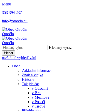
Menu
353 394 237
info@otrocin.eu
Otročín
Otročín
Hledaný výraz
Hledat
rozšířené vyhledávání
Obec
Základní informace
Znak a vlajka
Historie
Tak jde čas
v Otročíně
v Brti
v Měchově
v Poseči
v Tisové
Přilehlé obce