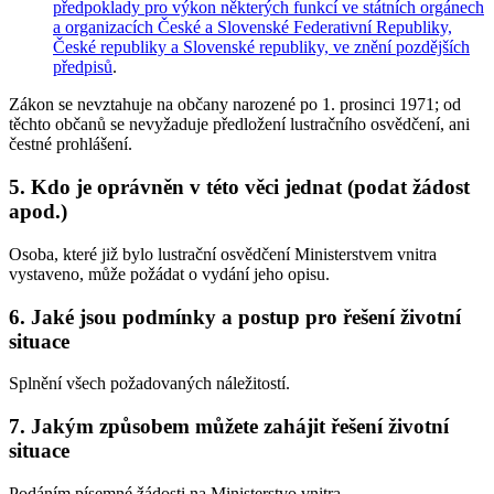
předpoklady pro výkon některých funkcí ve státních orgánech
a organizacích České a Slovenské Federativní Republiky,
České republiky a Slovenské republiky, ve znění pozdějších
předpisů
.
Zákon se nevztahuje na občany narozené po 1. prosinci 1971; od
těchto občanů se nevyžaduje předložení lustračního osvědčení, ani
čestné prohlášení.
5. Kdo je oprávněn v této věci jednat (podat žádost
apod.)
Osoba, které již bylo lustrační osvědčení Ministerstvem vnitra
vystaveno, může požádat o vydání jeho opisu.
6. Jaké jsou podmínky a postup pro řešení životní
situace
Splnění všech požadovaných náležitostí.
7. Jakým způsobem můžete zahájit řešení životní
situace
Podáním písemné žádosti na Ministerstvo vnitra.