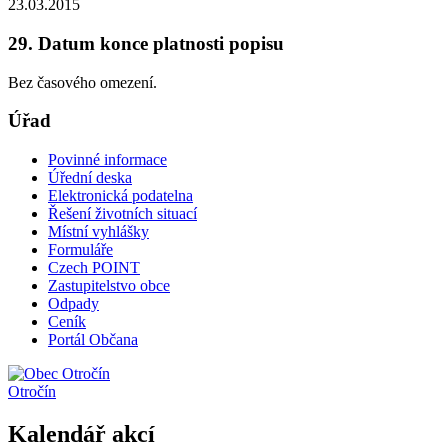
23.03.2015
29. Datum konce platnosti popisu
Bez časového omezení.
Úřad
Povinné informace
Úřední deska
Elektronická podatelna
Řešení životních situací
Místní vyhlášky
Formuláře
Czech POINT
Zastupitelstvo obce
Odpady
Ceník
Portál Občana
Otročín
Kalendář akcí