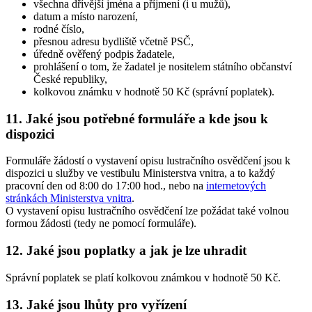
všechna dřívější jména a příjmení (i u mužů),
datum a místo narození,
rodné číslo,
přesnou adresu bydliště včetně PSČ,
úředně ověřený podpis žadatele,
prohlášení o tom, že žadatel je nositelem státního občanství
České republiky,
kolkovou známku v hodnotě 50 Kč (správní poplatek).
11. Jaké jsou potřebné formuláře a kde jsou k
dispozici
Formuláře žádostí o vystavení opisu lustračního osvědčení jsou k
dispozici u služby ve vestibulu Ministerstva vnitra, a to každý
pracovní den od 8:00 do 17:00 hod., nebo na
internetových
stránkách Ministerstva vnitra
.
O vystavení opisu lustračního osvědčení lze požádat také volnou
formou žádosti (tedy ne pomocí formuláře).
12. Jaké jsou poplatky a jak je lze uhradit
Správní poplatek se platí kolkovou známkou v hodnotě 50 Kč.
13. Jaké jsou lhůty pro vyřízení