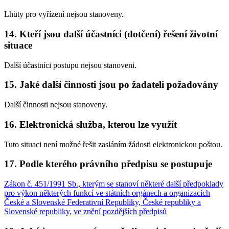
Lhůty pro vyřízení nejsou stanoveny.
14. Kteří jsou další účastníci (dotčení) řešení životní
situace
Další účastníci postupu nejsou stanoveni.
15. Jaké další činnosti jsou po žadateli požadovány
Další činnosti nejsou stanoveny.
16. Elektronická služba, kterou lze využít
Tuto situaci není možné řešit zasláním žádosti elektronickou poštou.
17. Podle kterého právního předpisu se postupuje
Zákon č. 451/1991 Sb., kterým se stanoví některé další předpoklady
pro výkon některých funkcí ve státních orgánech a organizacích
České a Slovenské Federativní Republiky, České republiky a
Slovenské republiky, ve znění pozdějších předpisů