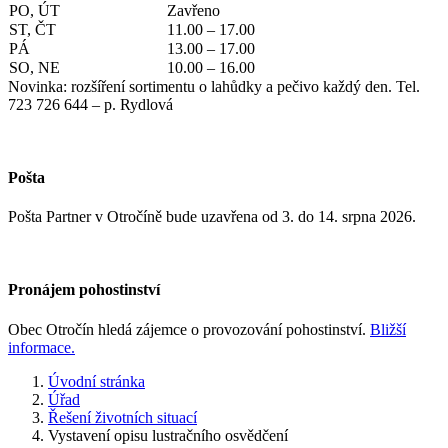
PO, ÚT
Zavřeno
ST, ČT
11.00 – 17.00
PÁ
13.00 – 17.00
SO, NE
10.00 – 16.00
Novinka: rozšíření sortimentu o lahůdky a pečivo každý den. Tel.
723 726 644 – p. Rydlová
Pošta
Pošta Partner v Otročíně bude uzavřena od 3. do 14. srpna 2026.
Pronájem pohostinství
Obec Otročín hledá zájemce o provozování pohostinství.
Bližší
informace.
Úvodní stránka
Úřad
Řešení životních situací
Vystavení opisu lustračního osvědčení