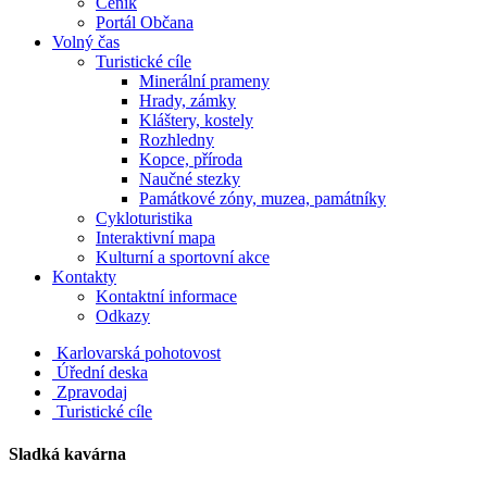
Ceník
Portál Občana
Volný čas
Turistické cíle
Minerální prameny
Hrady, zámky
Kláštery, kostely
Rozhledny
Kopce, příroda
Naučné stezky
Památkové zóny, muzea, památníky
Cykloturistika
Interaktivní mapa
Kulturní a sportovní akce
Kontakty
Kontaktní informace
Odkazy
Karlovarská pohotovost
Úřední deska
Zpravodaj
Turistické cíle
Sladká kavárna