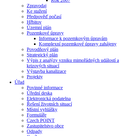
Rok 2007
Zpravodaj
Ke stažení
Předpověď počasí
Hřbitov
Územní plán
Pozemkové úpravy
Informace k pozemkovým úpravám
Komplexní pozemkové úpravy zahájeny
Povodňový plán
Strategický plán
Výpis z analýzy vzniku mimořádných událostí a
krizových situací
Výstavba kanalizace
Projekty
Úřad
Povinné informace
Úřední deska
Elektronická podatelna
Řešení životních situací
Místní vyhlášky
Formuláře
Czech POINT
Zastupitelstvo obce
Odpady