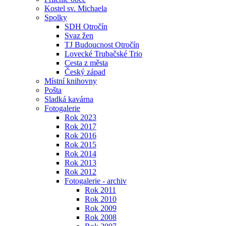
Kostel sv. Michaela
Spolky
SDH Otročín
Svaz žen
TJ Budoucnost Otročín
Lovecké Trubačské Trio
Cesta z města
Český západ
Místní knihovny
Pošta
Sladká kavárna
Fotogalerie
Rok 2023
Rok 2017
Rok 2016
Rok 2015
Rok 2014
Rok 2013
Rok 2012
Fotogalerie - archiv
Rok 2011
Rok 2010
Rok 2009
Rok 2008