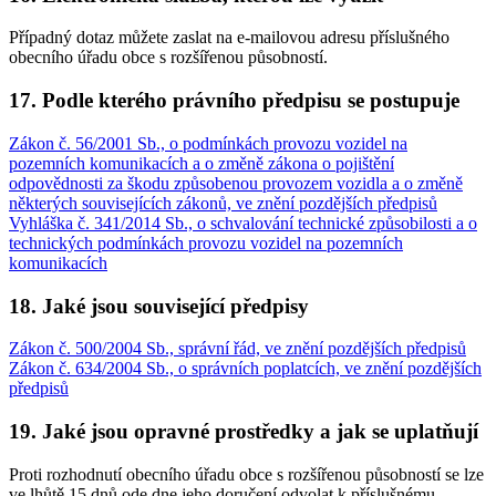
Případný dotaz můžete zaslat na e-mailovou adresu příslušného
obecního úřadu obce s rozšířenou působností.
17. Podle kterého právního předpisu se postupuje
Zákon č. 56/2001 Sb., o podmínkách provozu vozidel na
pozemních komunikacích a o změně zákona o pojištění
odpovědnosti za škodu způsobenou provozem vozidla a o změně
některých souvisejících zákonů, ve znění pozdějších předpisů
Vyhláška č. 341/2014 Sb., o schvalování technické způsobilosti a o
technických podmínkách provozu vozidel na pozemních
komunikacích
18. Jaké jsou související předpisy
Zákon č. 500/2004 Sb., správní řád, ve znění pozdějších předpisů
Zákon č. 634/2004 Sb., o správních poplatcích, ve znění pozdějších
předpisů
19. Jaké jsou opravné prostředky a jak se uplatňují
Proti rozhodnutí obecního úřadu obce s rozšířenou působností se lze
ve lhůtě 15 dnů ode dne jeho doručení odvolat k příslušnému