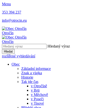
Menu
353 394 237
info@otrocin.eu
Otročín
Otročín
Hledaný výraz
Hledat
rozšířené vyhledávání
Obec
Základní informace
Znak a vlajka
Historie
Tak jde čas
v Otročíně
v Brti
v Měchově
v Poseči
v Tisové
Přilehlé obce