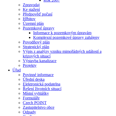
Rok 2007
Zpravodaj
Ke stažení
Předpověď počasí
Hřbitov
Územní plán
Pozemkové úpravy
Informace k pozemkovým úpravám
Komplexní pozemkové úpravy zahájeny
Povodňový plán
Strategický plán
Výpis z analýzy vzniku mimořádných událostí a
krizových situací
Výstavba kanalizace
Projekty
Úřad
Povinné informace
Úřední deska
Elektronická podatelna
Řešení životních situací
Místní vyhlášky
Formuláře
Czech POINT
Zastupitelstvo obce
Odpady