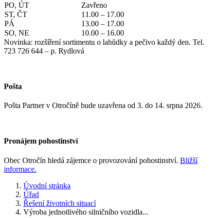
PO, ÚT
Zavřeno
ST, ČT
11.00 – 17.00
PÁ
13.00 – 17.00
SO, NE
10.00 – 16.00
Novinka: rozšíření sortimentu o lahůdky a pečivo každý den. Tel.
723 726 644 – p. Rydlová
Pošta
Pošta Partner v Otročíně bude uzavřena od 3. do 14. srpna 2026.
Pronájem pohostinství
Obec Otročín hledá zájemce o provozování pohostinství.
Bližší
informace.
Úvodní stránka
Úřad
Řešení životních situací
Výroba jednotlivého silničního vozidla...