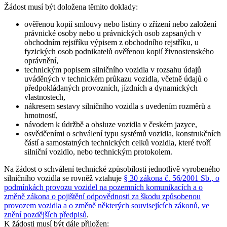
Žádost musí být doložena těmito doklady:
ověřenou kopií smlouvy nebo listiny o zřízení nebo založení
právnické osoby nebo u právnických osob zapsaných v
obchodním rejstříku výpisem z obchodního rejstříku, u
fyzických osob podnikatelů ověřenou kopií živnostenského
oprávnění,
technickým popisem silničního vozidla v rozsahu údajů
uváděných v technickém průkazu vozidla, včetně údajů o
předpokládaných provozních, jízdních a dynamických
vlastnostech,
nákresem sestavy silničního vozidla s uvedením rozměrů a
hmotností,
návodem k údržbě a obsluze vozidla v českém jazyce,
osvědčeními o schválení typu systémů vozidla, konstrukčních
částí a samostatných technických celků vozidla, které tvoří
silniční vozidlo, nebo technickým protokolem.
Na žádost o schválení technické způsobilosti jednotlivě vyrobeného
silničního vozidla se rovněž vztahuje
§ 30 zákona č. 56/2001 Sb., o
podmínkách provozu vozidel na pozemních komunikacích a o
změně zákona o pojištění odpovědnosti za škodu způsobenou
provozem vozidla a o změně některých souvisejících zákonů, ve
znění pozdějších předpisů
.
K žádosti musí být dále přiložen: