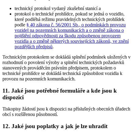
technický protokol vydaný zkušební stanicí a
protokol o technické prohlídce, pokud se jedná o vozidlo,
které podléhá režimu pravidelných technických prohlídek
podle
§ 40 zákona č. 56/2001 Sb., o podmínkách provozu
vozidel na pozemních komunikacích a o změně zákona o
pojištění odpovědnosti za škodu způsobenou provozem
vozidla a o změně některých souvisejících zákonů, ve znění
pozdějších předpisů
.
Technickým protokolem se dokládá splnění podmínek uložených v
rozhodnutí o povolení výroby a splnění technických požadavků
stanovených prováděcím právním předpisem, protokolem o
technické prohlídce se dokládá technická způsobilost vozidla k
provozu na pozemních komunikacích.
11. Jaké jsou potřebné formuláře a kde jsou k
dispozici
Tiskopisy žádostí jsou k dispozici na příslušných obecních úřadech
obcí s rozšířenou působností.
12. Jaké jsou poplatky a jak je lze uhradit