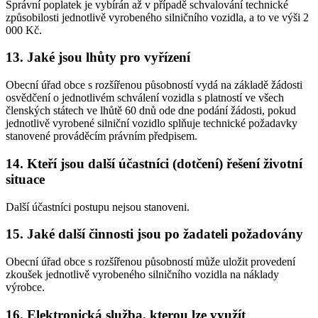
Správní poplatek je vybírán až v případě schvalování technické
způsobilosti jednotlivě vyrobeného silničního vozidla, a to ve výši 2
000 Kč.
13. Jaké jsou lhůty pro vyřízení
Obecní úřad obce s rozšířenou působností vydá na základě žádosti
osvědčení o jednotlivém schválení vozidla s platností ve všech
členských státech ve lhůtě 60 dnů ode dne podání žádosti, pokud
jednotlivě vyrobené silniční vozidlo splňuje technické požadavky
stanovené prováděcím právním předpisem.
14. Kteří jsou další účastníci (dotčení) řešení životní
situace
Další účastníci postupu nejsou stanoveni.
15. Jaké další činnosti jsou po žadateli požadovány
Obecní úřad obce s rozšířenou působností může uložit provedení
zkoušek jednotlivě vyrobeného silničního vozidla na náklady
výrobce.
16. Elektronická služba, kterou lze využít