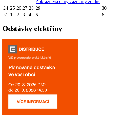
Zobrazit všechny záznamy ze dne
24
25
26
27
28
29
30
31
1
2
3
4
5
6
Odstávky elektřiny