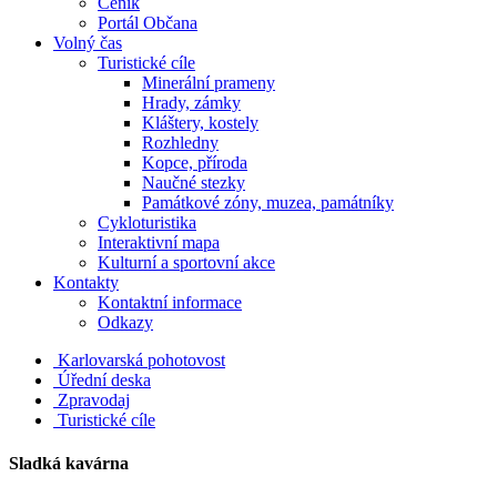
Ceník
Portál Občana
Volný čas
Turistické cíle
Minerální prameny
Hrady, zámky
Kláštery, kostely
Rozhledny
Kopce, příroda
Naučné stezky
Památkové zóny, muzea, památníky
Cykloturistika
Interaktivní mapa
Kulturní a sportovní akce
Kontakty
Kontaktní informace
Odkazy
Karlovarská pohotovost
Úřední deska
Zpravodaj
Turistické cíle
Sladká kavárna