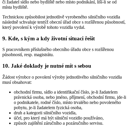
či žadatel sídlo nebo bydliště nebo místo podnikání, liší-li se od
místa bydliště.
Technickou způsobilost jednotlivě vyrobeného silničního vozidla
následně schvaluje tentýž obecní úřad obce s rozšířenou působností,
který povolení k výrobě tohoto vozidla vydal.
9. Kde, s kým a kdy životní situaci řešit
S pracovníkem příslušného obecního úřadu obce s rozšířenou
působností, resp. magistrátu.
10. Jaké doklady je nutné mít s sebou
Žádost výrobce o povolení výroby jednotlivého silničního vozidla
musí obsahovat:
obchodní firmu, sídlo a identifikační číslo, je-li žadatelem
právnická osoba, nebo jméno, příjmení, obchodní firmu, jde-li
o podnikatele, rodné číslo, místo trvalého nebo povoleného
pobytu, je-li žadatelem fyzická osoba,
druh a kategorii silničního vozidla,
účel, pro který má být silniční vozidlo používáno,
způsob zajištění záručního a pozáručního servisu.