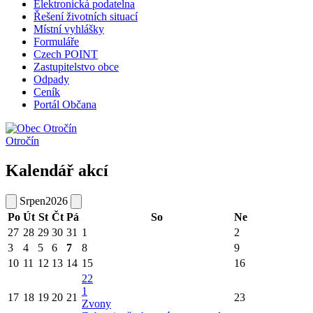
Elektronická podatelna
Řešení životních situací
Místní vyhlášky
Formuláře
Czech POINT
Zastupitelstvo obce
Odpady
Ceník
Portál Občana
Otročín
Kalendář akcí
Srpen
2026
Po
Út
St
Čt
Pá
So
Ne
27
28
29
30
31
1
2
3
4
5
6
7
8
9
10
11
12
13
14
15
16
22
1
17
18
19
20
21
23
Zvony