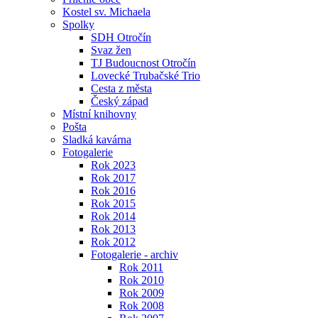
Kostel sv. Michaela
Spolky
SDH Otročín
Svaz žen
TJ Budoucnost Otročín
Lovecké Trubačské Trio
Cesta z města
Český západ
Místní knihovny
Pošta
Sladká kavárna
Fotogalerie
Rok 2023
Rok 2017
Rok 2016
Rok 2015
Rok 2014
Rok 2013
Rok 2012
Fotogalerie - archiv
Rok 2011
Rok 2010
Rok 2009
Rok 2008