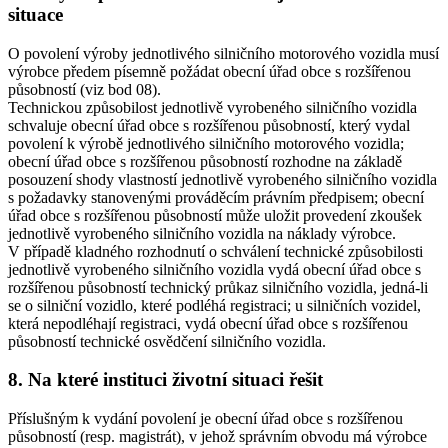
situace
O povolení výroby jednotlivého silničního motorového vozidla musí
výrobce předem písemně požádat obecní úřad obce s rozšířenou
působností (viz bod 08).
Technickou způsobilost jednotlivě vyrobeného silničního vozidla
schvaluje obecní úřad obce s rozšířenou působností, který vydal
povolení k výrobě jednotlivého silničního motorového vozidla;
obecní úřad obce s rozšířenou působností rozhodne na základě
posouzení shody vlastností jednotlivě vyrobeného silničního vozidla
s požadavky stanovenými prováděcím právním předpisem; obecní
úřad obce s rozšířenou působností může uložit provedení zkoušek
jednotlivě vyrobeného silničního vozidla na náklady výrobce.
V případě kladného rozhodnutí o schválení technické způsobilosti
jednotlivě vyrobeného silničního vozidla vydá obecní úřad obce s
rozšířenou působností technický průkaz silničního vozidla, jedná-li
se o silniční vozidlo, které podléhá registraci; u silničních vozidel,
která nepodléhají registraci, vydá obecní úřad obce s rozšířenou
působností technické osvědčení silničního vozidla.
8. Na které instituci životní situaci řešit
Příslušným k vydání povolení je obecní úřad obce s rozšířenou
působností (resp. magistrát), v jehož správním obvodu má výrobce