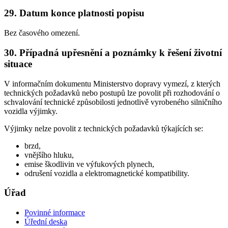
29. Datum konce platnosti popisu
Bez časového omezení.
30. Případná upřesnění a poznámky k řešení životní
situace
V informačním dokumentu Ministerstvo dopravy vymezí, z kterých
technických požadavků nebo postupů lze povolit při rozhodování o
schvalování technické způsobilosti jednotlivě vyrobeného silničního
vozidla výjimky.
Výjimky nelze povolit z technických požadavků týkajících se:
brzd,
vnějšího hluku,
emise škodlivin ve výfukových plynech,
odrušení vozidla a elektromagnetické kompatibility.
Úřad
Povinné informace
Úřední deska