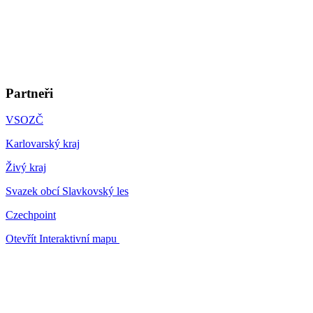
Partneři
VSOZČ
Karlovarský kraj
Živý kraj
Svazek obcí Slavkovský les
Czechpoint
Otevřít Interaktivní mapu