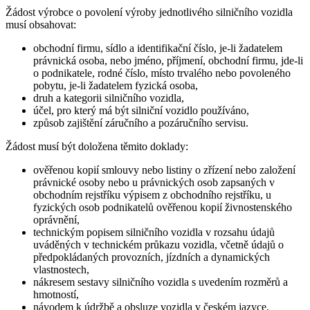
Žádost výrobce o povolení výroby jednotlivého silničního vozidla
musí obsahovat:
obchodní firmu, sídlo a identifikační číslo, je-li žadatelem
právnická osoba, nebo jméno, příjmení, obchodní firmu, jde-li
o podnikatele, rodné číslo, místo trvalého nebo povoleného
pobytu, je-li žadatelem fyzická osoba,
druh a kategorii silničního vozidla,
účel, pro který má být silniční vozidlo používáno,
způsob zajištění záručního a pozáručního servisu.
Žádost musí být doložena těmito doklady:
ověřenou kopií smlouvy nebo listiny o zřízení nebo založení
právnické osoby nebo u právnických osob zapsaných v
obchodním rejstříku výpisem z obchodního rejstříku, u
fyzických osob podnikatelů ověřenou kopií živnostenského
oprávnění,
technickým popisem silničního vozidla v rozsahu údajů
uváděných v technickém průkazu vozidla, včetně údajů o
předpokládaných provozních, jízdních a dynamických
vlastnostech,
nákresem sestavy silničního vozidla s uvedením rozměrů a
hmotností,
návodem k údržbě a obsluze vozidla v českém jazyce,