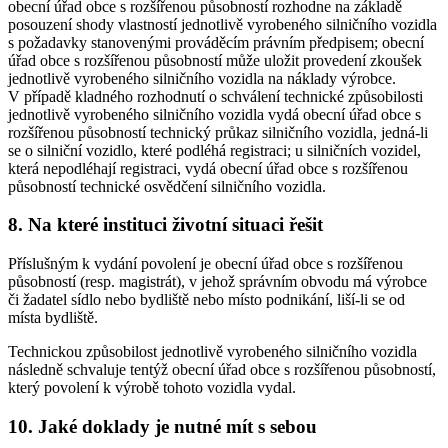
obecní úřad obce s rozšířenou působností rozhodne na základě
posouzení shody vlastností jednotlivě vyrobeného silničního vozidla
s požadavky stanovenými prováděcím právním předpisem; obecní
úřad obce s rozšířenou působností může uložit provedení zkoušek
jednotlivě vyrobeného silničního vozidla na náklady výrobce.
V případě kladného rozhodnutí o schválení technické způsobilosti
jednotlivě vyrobeného silničního vozidla vydá obecní úřad obce s
rozšířenou působností technický průkaz silničního vozidla, jedná-li
se o silniční vozidlo, které podléhá registraci; u silničních vozidel,
která nepodléhají registraci, vydá obecní úřad obce s rozšířenou
působností technické osvědčení silničního vozidla.
8. Na které instituci životní situaci řešit
Příslušným k vydání povolení je obecní úřad obce s rozšířenou
působností (resp. magistrát), v jehož správním obvodu má výrobce
či žadatel sídlo nebo bydliště nebo místo podnikání, liší-li se od
místa bydliště.
Technickou způsobilost jednotlivě vyrobeného silničního vozidla
následně schvaluje tentýž obecní úřad obce s rozšířenou působností,
který povolení k výrobě tohoto vozidla vydal.
10. Jaké doklady je nutné mít s sebou