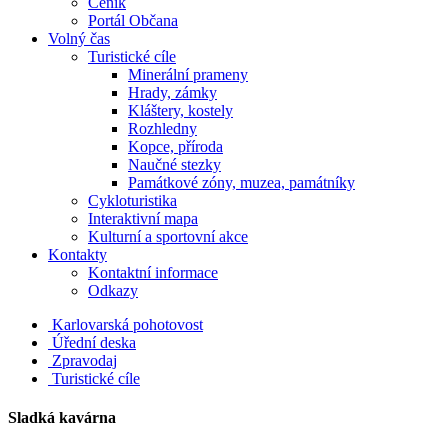
Ceník
Portál Občana
Volný čas
Turistické cíle
Minerální prameny
Hrady, zámky
Kláštery, kostely
Rozhledny
Kopce, příroda
Naučné stezky
Památkové zóny, muzea, památníky
Cykloturistika
Interaktivní mapa
Kulturní a sportovní akce
Kontakty
Kontaktní informace
Odkazy
Karlovarská pohotovost
Úřední deska
Zpravodaj
Turistické cíle
Sladká kavárna