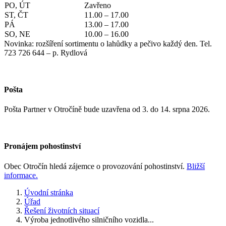
PO, ÚT
Zavřeno
ST, ČT
11.00 – 17.00
PÁ
13.00 – 17.00
SO, NE
10.00 – 16.00
Novinka: rozšíření sortimentu o lahůdky a pečivo každý den. Tel.
723 726 644 – p. Rydlová
Pošta
Pošta Partner v Otročíně bude uzavřena od 3. do 14. srpna 2026.
Pronájem pohostinství
Obec Otročín hledá zájemce o provozování pohostinství.
Bližší
informace.
Úvodní stránka
Úřad
Řešení životních situací
Výroba jednotlivého silničního vozidla...