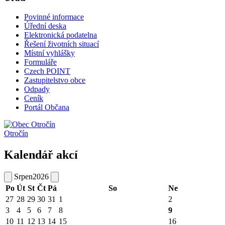
Povinné informace
Úřední deska
Elektronická podatelna
Řešení životních situací
Místní vyhlášky
Formuláře
Czech POINT
Zastupitelstvo obce
Odpady
Ceník
Portál Občana
Otročín
Kalendář akcí
Srpen
2026
Po
Út
St
Čt
Pá
So
Ne
27
28
29
30
31
1
2
3
4
5
6
7
8
9
10
11
12
13
14
15
16