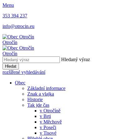
Menu
353 394 237
info@otrocin.eu
Otročín
Otročín
Hledaný výraz
Hledat
rozšířené vyhledávání
Obec
Základní informace
Znak a vlajka
Historie
Tak jde čas
v Otročíně
v Brti
v Měchově
v Poseči
v Tisové
Přilehlé obce