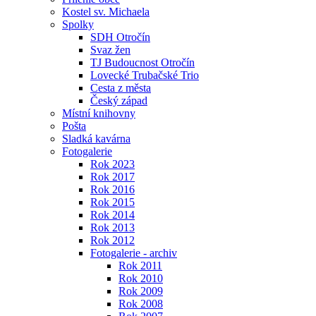
Kostel sv. Michaela
Spolky
SDH Otročín
Svaz žen
TJ Budoucnost Otročín
Lovecké Trubačské Trio
Cesta z města
Český západ
Místní knihovny
Pošta
Sladká kavárna
Fotogalerie
Rok 2023
Rok 2017
Rok 2016
Rok 2015
Rok 2014
Rok 2013
Rok 2012
Fotogalerie - archiv
Rok 2011
Rok 2010
Rok 2009
Rok 2008