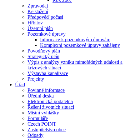
Rok 2007
Zpravodaj
Ke stažení
Předpověď počasí
Hřbitov
Územní plán
Pozemkové úpravy
Informace k pozemkovým úpravám
Komplexní pozemkové úpravy zahájeny
Povodňový plán
Strategický plán
Výpis z analýzy vzniku mimořádných událostí a
krizových situací
Výstavba kanalizace
Projekty
Úřad
Povinné informace
Úřední deska
Elektronická podatelna
Řešení životních situací
Místní vyhlášky
Formuláře
Czech POINT
Zastupitelstvo obce
Odpady