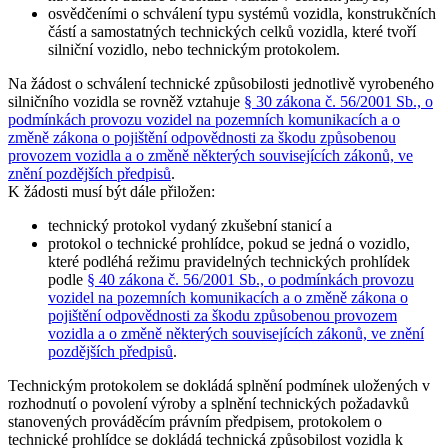
osvědčeními o schválení typu systémů vozidla, konstrukčních
částí a samostatných technických celků vozidla, které tvoří
silniční vozidlo, nebo technickým protokolem.
Na žádost o schválení technické způsobilosti jednotlivě vyrobeného
silničního vozidla se rovněž vztahuje
§ 30 zákona č. 56/2001 Sb., o
podmínkách provozu vozidel na pozemních komunikacích a o
změně zákona o pojištění odpovědnosti za škodu způsobenou
provozem vozidla a o změně některých souvisejících zákonů, ve
znění pozdějších předpisů
.
K žádosti musí být dále přiložen:
technický protokol vydaný zkušební stanicí a
protokol o technické prohlídce, pokud se jedná o vozidlo,
které podléhá režimu pravidelných technických prohlídek
podle
§ 40 zákona č. 56/2001 Sb., o podmínkách provozu
vozidel na pozemních komunikacích a o změně zákona o
pojištění odpovědnosti za škodu způsobenou provozem
vozidla a o změně některých souvisejících zákonů, ve znění
pozdějších předpisů
.
Technickým protokolem se dokládá splnění podmínek uložených v
rozhodnutí o povolení výroby a splnění technických požadavků
stanovených prováděcím právním předpisem, protokolem o
technické prohlídce se dokládá technická způsobilost vozidla k