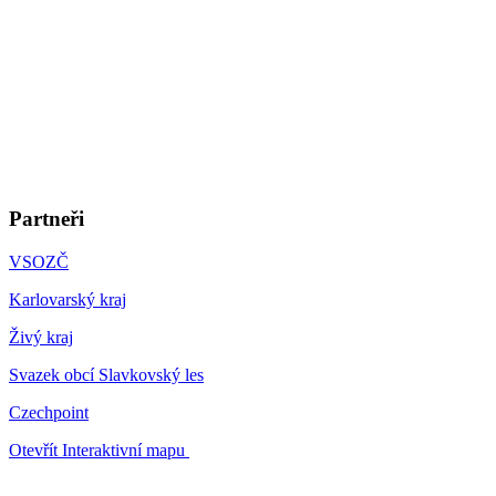
Partneři
VSOZČ
Karlovarský kraj
Živý kraj
Svazek obcí Slavkovský les
Czechpoint
Otevřít Interaktivní mapu