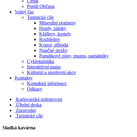
Ceník
Portál Občana
Volný čas
Turistické cíle
Minerální prameny
Hrady, zámky
Kláštery, kostely
Rozhledny
Kopce, příroda
Naučné stezky
Památkové zóny, muzea, památníky
Cykloturistika
Interaktivní mapa
Kulturní a sportovní akce
Kontakty
Kontaktní informace
Odkazy
Karlovarská pohotovost
Úřední deska
Zpravodaj
Turistické cíle
Sladká kavárna