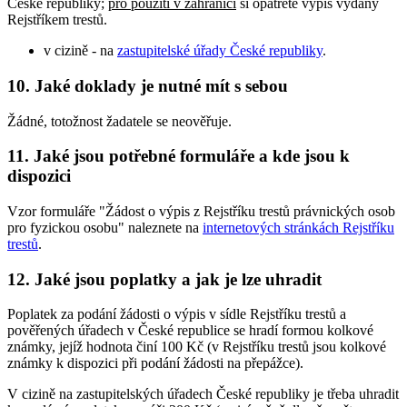
České republiky;
pro použití v zahraničí
si opatřete výpis vydaný
Rejstříkem trestů.
v cizině - na
zastupitelské úřady České republiky
.
10. Jaké doklady je nutné mít s sebou
Žádné, totožnost žadatele se neověřuje.
11. Jaké jsou potřebné formuláře a kde jsou k
dispozici
Vzor formuláře "Žádost o výpis z Rejstříku trestů právnických osob
pro fyzickou osobu" naleznete na
internetových stránkách Rejstříku
trestů
.
12. Jaké jsou poplatky a jak je lze uhradit
Poplatek za podání žádosti o výpis v sídle Rejstříku trestů a
pověřených úřadech v České republice se hradí formou kolkové
známky, jejíž hodnota činí 100 Kč (v Rejstříku trestů jsou kolkové
známky k dispozici při podání žádosti na přepážce).
V cizině na zastupitelských úřadech České republiky je třeba uhradit