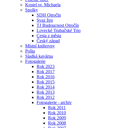
Kostel sv. Michaela
Spolky
SDH Otročín
Svaz žen
TJ Budoucnost Otročín
Lovecké Trubačské Trio
Cesta z města
Český západ
Místní knihovny
Pošta
Sladká kavárna
Fotogalerie
Rok 2023
Rok 2017
Rok 2016
Rok 2015
Rok 2014
Rok 2013
Rok 2012
Fotogalerie - archiv
Rok 2011
Rok 2010
Rok 2009
Rok 2008