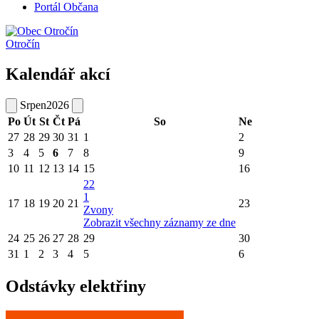
Portál Občana
Otročín
Kalendář akcí
Srpen
2026
Po
Út
St
Čt
Pá
So
Ne
27
28
29
30
31
1
2
3
4
5
6
7
8
9
10
11
12
13
14
15
16
22
1
17
18
19
20
21
23
Zvony
Zobrazit všechny záznamy ze dne
24
25
26
27
28
29
30
31
1
2
3
4
5
6
Odstávky elektřiny