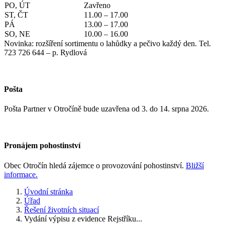
PO, ÚT
Zavřeno
ST, ČT
11.00 – 17.00
PÁ
13.00 – 17.00
SO, NE
10.00 – 16.00
Novinka: rozšíření sortimentu o lahůdky a pečivo každý den. Tel.
723 726 644 – p. Rydlová
Pošta
Pošta Partner v Otročíně bude uzavřena od 3. do 14. srpna 2026.
Pronájem pohostinství
Obec Otročín hledá zájemce o provozování pohostinství.
Bližší
informace.
Úvodní stránka
Úřad
Řešení životních situací
Vydání výpisu z evidence Rejstříku...