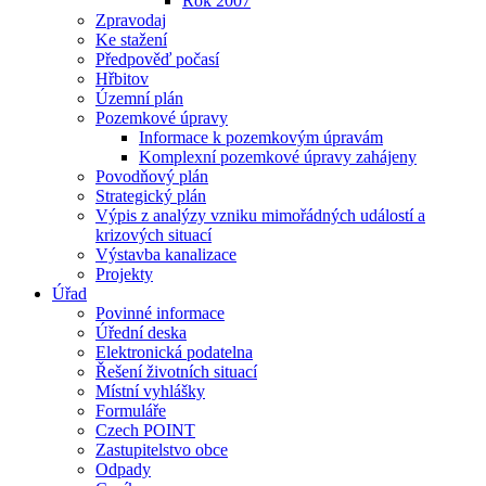
Rok 2007
Zpravodaj
Ke stažení
Předpověď počasí
Hřbitov
Územní plán
Pozemkové úpravy
Informace k pozemkovým úpravám
Komplexní pozemkové úpravy zahájeny
Povodňový plán
Strategický plán
Výpis z analýzy vzniku mimořádných událostí a
krizových situací
Výstavba kanalizace
Projekty
Úřad
Povinné informace
Úřední deska
Elektronická podatelna
Řešení životních situací
Místní vyhlášky
Formuláře
Czech POINT
Zastupitelstvo obce
Odpady