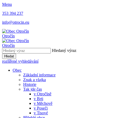
Menu
353 394 237
info@otrocin.eu
Otročín
Otročín
Hledaný výraz
Hledat
rozšířené vyhledávání
Obec
Základní informace
Znak a vlajka
Historie
Tak jde čas
v Otročíně
v Brti
v Měchově
v Poseči
v Tisové
Přilehlé obce