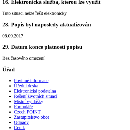
16. Elektronická služba, kterou lze využít
Tuto situaci nelze řešit elektronicky.
28. Popis byl naposledy aktualizován
08.09.2017
29. Datum konce platnosti popisu
Bez časového omezení.
Úřad
Povinné informace
Úřední deska
Elektronická podatelna
Řešení životních situací
Místní vyhlášky
Formuláře
Czech POINT
Zastupitelstvo obce
Odpady
Ceník