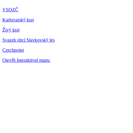
VSOZČ
Karlovarský kraj
Živý kraj
Svazek obcí Slavkovský les
Czechpoint
Otevřít Interaktivní mapu