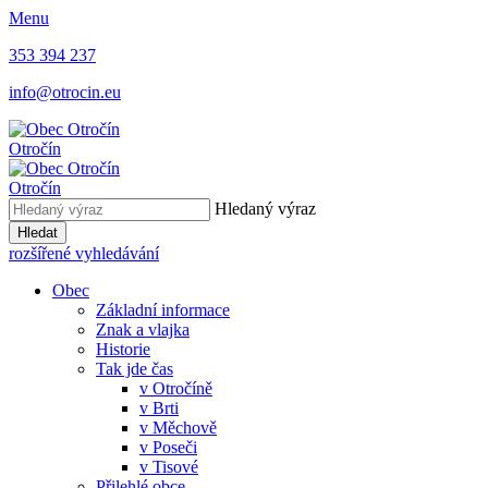
Menu
353 394 237
info@otrocin.eu
Otročín
Otročín
Hledaný výraz
Hledat
rozšířené vyhledávání
Obec
Základní informace
Znak a vlajka
Historie
Tak jde čas
v Otročíně
v Brti
v Měchově
v Poseči
v Tisové
Přilehlé obce