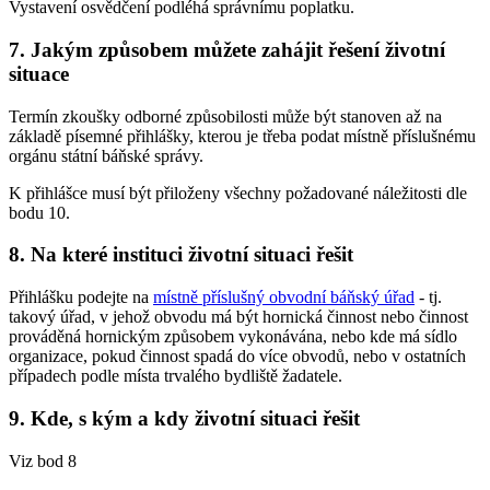
Vystavení osvědčení podléhá správnímu poplatku.
7. Jakým způsobem můžete zahájit řešení životní
situace
Termín zkoušky odborné způsobilosti může být stanoven až na
základě písemné přihlášky, kterou je třeba podat místně příslušnému
orgánu státní báňské správy.
K přihlášce musí být přiloženy všechny požadované náležitosti dle
bodu 10.
8. Na které instituci životní situaci řešit
Přihlášku podejte na
místně příslušný obvodní báňský úřad
- tj.
takový úřad, v jehož obvodu má být hornická činnost nebo činnost
prováděná hornickým způsobem vykonávána, nebo kde má sídlo
organizace, pokud činnost spadá do více obvodů, nebo v ostatních
případech podle místa trvalého bydliště žadatele.
9. Kde, s kým a kdy životní situaci řešit
Viz bod 8