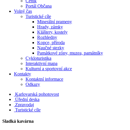
Ceník
Portál Občana
Volný čas
Turistické cíle
Minerální prameny
Hrady, zámky
Kláštery, kostely
Rozhledny
Kopce, příroda
Naučné stezky
Památkové zóny, muzea, památníky
Cykloturistika
Interaktivní mapa
Kulturní a sportovní akce
Kontakty
Kontaktní informace
Odkazy
Karlovarská pohotovost
Úřední deska
Zpravodaj
Turistické cíle
Sladká kavárna