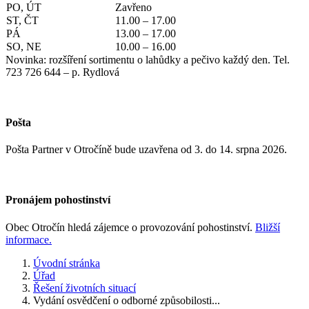
PO, ÚT
Zavřeno
ST, ČT
11.00 – 17.00
PÁ
13.00 – 17.00
SO, NE
10.00 – 16.00
Novinka: rozšíření sortimentu o lahůdky a pečivo každý den. Tel.
723 726 644 – p. Rydlová
Pošta
Pošta Partner v Otročíně bude uzavřena od 3. do 14. srpna 2026.
Pronájem pohostinství
Obec Otročín hledá zájemce o provozování pohostinství.
Bližší
informace.
Úvodní stránka
Úřad
Řešení životních situací
Vydání osvědčení o odborné způsobilosti...