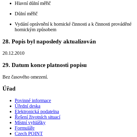
Hlavní důlní měřič
Důlní měřič
Vydání oprávnění k hornické činnosti a k činnosti prováděné
hornickým způsobem
28. Popis byl naposledy aktualizován
20.12.2010
29. Datum konce platnosti popisu
Bez časového omezení.
Úřad
Povinné informace
Úřední deska
Elektronická podatelna
Řešení životních situací
Místní vyhlášky
Formuláře
Czech POINT