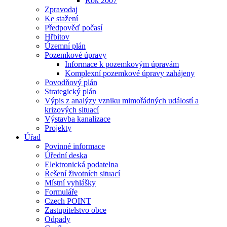
Rok 2007
Zpravodaj
Ke stažení
Předpověď počasí
Hřbitov
Územní plán
Pozemkové úpravy
Informace k pozemkovým úpravám
Komplexní pozemkové úpravy zahájeny
Povodňový plán
Strategický plán
Výpis z analýzy vzniku mimořádných událostí a
krizových situací
Výstavba kanalizace
Projekty
Úřad
Povinné informace
Úřední deska
Elektronická podatelna
Řešení životních situací
Místní vyhlášky
Formuláře
Czech POINT
Zastupitelstvo obce
Odpady