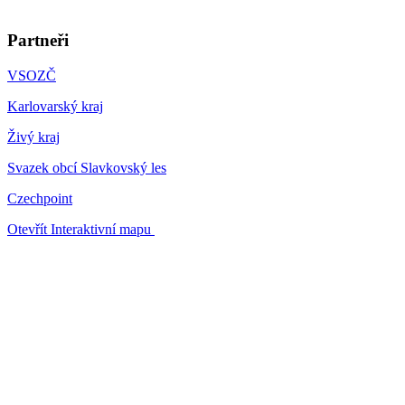
Partneři
VSOZČ
Karlovarský kraj
Živý kraj
Svazek obcí Slavkovský les
Czechpoint
Otevřít Interaktivní mapu