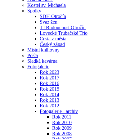
Kostel sv. Michaela
Spolky
SDH Otročín
Svaz žen
TJ Budoucnost Otročín
Lovecké Trubačské Trio
Cesta z města
Český západ
Místní knihovny
Pošta
Sladká kavárna
Fotogalerie
Rok 2023
Rok 2017
Rok 2016
Rok 2015
Rok 2014
Rok 2013
Rok 2012
Fotogalerie - archiv
Rok 2011
Rok 2010
Rok 2009
Rok 2008