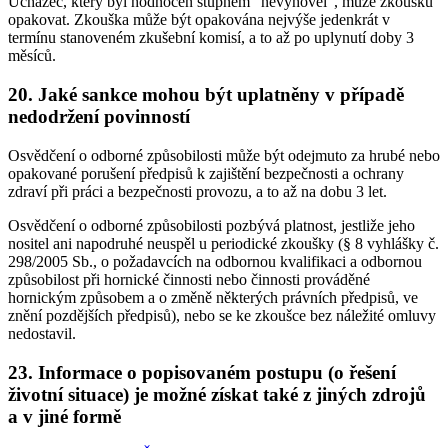
Uchazeč, který byl hodnocen stupněm "nevyhověl", může zkoušku
opakovat. Zkouška může být opakována nejvýše jedenkrát v
termínu stanoveném zkušební komisí, a to až po uplynutí doby 3
měsíců.
20. Jaké sankce mohou být uplatněny v případě
nedodržení povinností
Osvědčení o odborné způsobilosti může být odejmuto za hrubé nebo
opakované porušení předpisů k zajištění bezpečnosti a ochrany
zdraví při práci a bezpečnosti provozu, a to až na dobu 3 let.
Osvědčení o odborné způsobilosti pozbývá platnost, jestliže jeho
nositel ani napodruhé neuspěl u periodické zkoušky (§ 8 vyhlášky č.
298/2005 Sb., o požadavcích na odbornou kvalifikaci a odbornou
způsobilost při hornické činnosti nebo činnosti prováděné
hornickým způsobem a o změně některých právních předpisů, ve
znění pozdějších předpisů), nebo se ke zkoušce bez náležité omluvy
nedostavil.
23. Informace o popisovaném postupu (o řešení
životní situace) je možné získat také z jiných zdrojů
a v jiné formě