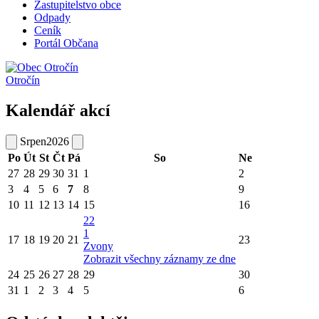
Zastupitelstvo obce
Odpady
Ceník
Portál Občana
Otročín
Kalendář akcí
Srpen
2026
Po
Út
St
Čt
Pá
So
Ne
27
28
29
30
31
1
2
3
4
5
6
7
8
9
10
11
12
13
14
15
16
22
1
17
18
19
20
21
23
Zvony
Zobrazit všechny záznamy ze dne
24
25
26
27
28
29
30
31
1
2
3
4
5
6