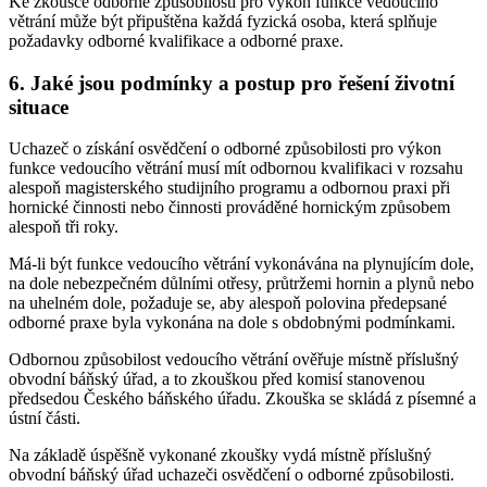
Ke zkoušce odborné způsobilosti pro výkon funkce vedoucího
větrání může být připuštěna každá fyzická osoba, která splňuje
požadavky odborné kvalifikace a odborné praxe.
6. Jaké jsou podmínky a postup pro řešení životní
situace
Uchazeč o získání osvědčení o odborné způsobilosti pro výkon
funkce vedoucího větrání musí mít odbornou kvalifikaci v rozsahu
alespoň magisterského studijního programu a odbornou praxi při
hornické činnosti nebo činnosti prováděné hornickým způsobem
alespoň tři roky.
Má-li být funkce vedoucího větrání vykonávána na plynujícím dole,
na dole nebezpečném důlními otřesy, průtržemi hornin a plynů nebo
na uhelném dole, požaduje se, aby alespoň polovina předepsané
odborné praxe byla vykonána na dole s obdobnými podmínkami.
Odbornou způsobilost vedoucího větrání ověřuje místně příslušný
obvodní báňský úřad, a to zkouškou před komisí stanovenou
předsedou Českého báňského úřadu. Zkouška se skládá z písemné a
ústní části.
Na základě úspěšně vykonané zkoušky vydá místně příslušný
obvodní báňský úřad uchazeči osvědčení o odborné způsobilosti.