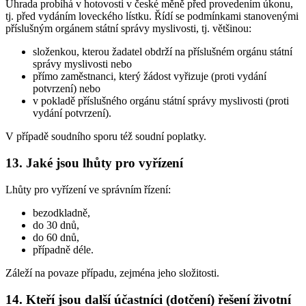
Úhrada probíhá v hotovosti v české měně před provedením úkonu,
tj. před vydáním loveckého lístku. Řídí se podmínkami stanovenými
příslušným orgánem státní správy myslivosti, tj. většinou:
složenkou, kterou žadatel obdrží na příslušném orgánu státní
správy myslivosti nebo
přímo zaměstnanci, který žádost vyřizuje (proti vydání
potvrzení) nebo
v pokladě příslušného orgánu státní správy myslivosti (proti
vydání potvrzení).
V případě soudního sporu též soudní poplatky.
13. Jaké jsou lhůty pro vyřízení
Lhůty pro vyřízení ve správním řízení:
bezodkladně,
do 30 dnů,
do 60 dnů,
případně déle.
Záleží na povaze případu, zejména jeho složitosti.
14. Kteří jsou další účastníci (dotčení) řešení životní