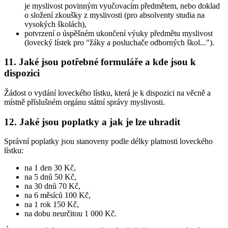
je myslivost povinným vyučovacím předmětem, nebo doklad
o složení zkoušky z myslivosti (pro absolventy studia na
vysokých školách),
potvrzení o úspěšném ukončení výuky předmětu myslivost
(lovecký lístek pro "žáky a posluchače odborných škol...").
11. Jaké jsou potřebné formuláře a kde jsou k
dispozici
Žádost o vydání loveckého lístku, která je k dispozici na věcně a
místně příslušném orgánu státní správy myslivosti.
12. Jaké jsou poplatky a jak je lze uhradit
Správní poplatky jsou stanoveny podle délky platnosti loveckého
lístku:
na 1 den 30 Kč,
na 5 dnů 50 Kč,
na 30 dnů 70 Kč,
na 6 měsíců 100 Kč,
na 1 rok 150 Kč,
na dobu neurčitou 1 000 Kč.