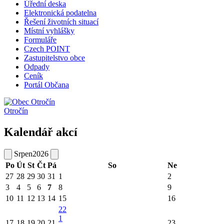
Úřední deska
Elektronická podatelna
Řešení životních situací
Místní vyhlášky
Formuláře
Czech POINT
Zastupitelstvo obce
Odpady
Ceník
Portál Občana
Otročín
Kalendář akcí
Srpen
2026
Po
Út
St
Čt
Pá
So
Ne
27
28
29
30
31
1
2
3
4
5
6
7
8
9
10
11
12
13
14
15
16
22
1
17
18
19
20
21
23