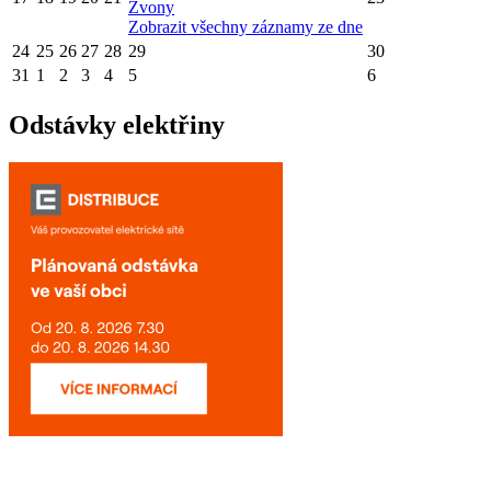
Zvony
Zobrazit všechny záznamy ze dne
24
25
26
27
28
29
30
31
1
2
3
4
5
6
Odstávky elektřiny