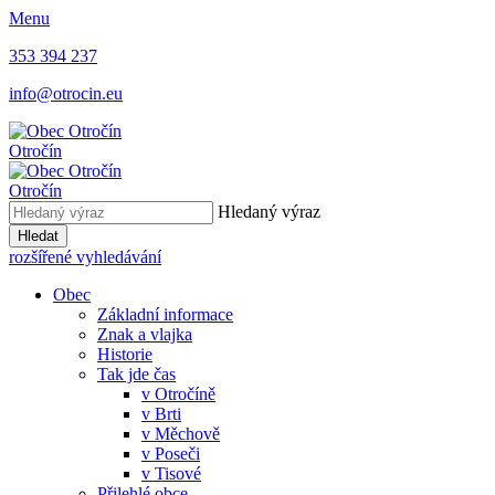
Menu
353 394 237
info@otrocin.eu
Otročín
Otročín
Hledaný výraz
Hledat
rozšířené vyhledávání
Obec
Základní informace
Znak a vlajka
Historie
Tak jde čas
v Otročíně
v Brti
v Měchově
v Poseči
v Tisové
Přilehlé obce