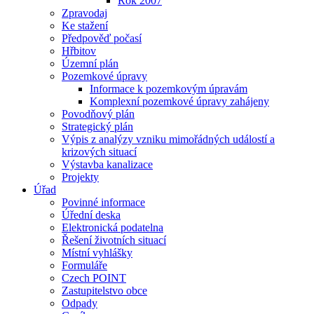
Rok 2007
Zpravodaj
Ke stažení
Předpověď počasí
Hřbitov
Územní plán
Pozemkové úpravy
Informace k pozemkovým úpravám
Komplexní pozemkové úpravy zahájeny
Povodňový plán
Strategický plán
Výpis z analýzy vzniku mimořádných událostí a
krizových situací
Výstavba kanalizace
Projekty
Úřad
Povinné informace
Úřední deska
Elektronická podatelna
Řešení životních situací
Místní vyhlášky
Formuláře
Czech POINT
Zastupitelstvo obce
Odpady