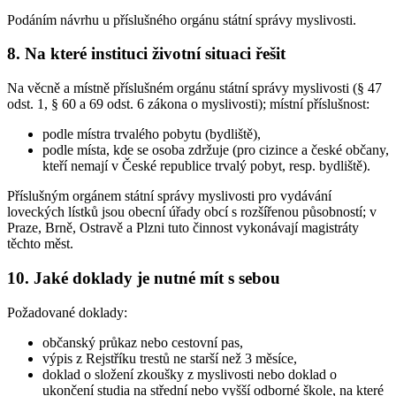
Podáním návrhu u příslušného orgánu státní správy myslivosti.
8. Na které instituci životní situaci řešit
Na věcně a místně příslušném orgánu státní správy myslivosti (§ 47
odst. 1, § 60 a 69 odst. 6 zákona o myslivosti); místní příslušnost:
podle místra trvalého pobytu (bydliště),
podle místa, kde se osoba zdržuje (pro cizince a české občany,
kteří nemají v České republice trvalý pobyt, resp. bydliště).
Příslušným orgánem státní správy myslivosti pro vydávání
loveckých lístků jsou obecní úřady obcí s rozšířenou působností; v
Praze, Brně, Ostravě a Plzni tuto činnost vykonávají magistráty
těchto měst.
10. Jaké doklady je nutné mít s sebou
Požadované doklady:
občanský průkaz nebo cestovní pas,
výpis z Rejstříku trestů ne starší než 3 měsíce,
doklad o složení zkoušky z myslivosti nebo doklad o
ukončení studia na střední nebo vyšší odborné škole, na které