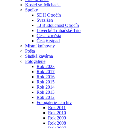
Kostel sv. Michaela
Spolky
SDH Otročín
Svaz žen
TJ Budoucnost Otročín
Lovecké Trubačské Trio
Cesta z města
Český západ
Místní knihovny
Pošta
Sladká kavárna
Fotogalerie
Rok 2023
Rok 2017
Rok 2016
Rok 2015
Rok 2014
Rok 2013
Rok 2012
Fotogalerie - archiv
Rok 2011
Rok 2010
Rok 2009
Rok 2008