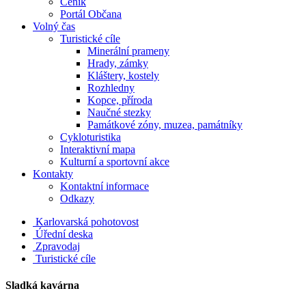
Ceník
Portál Občana
Volný čas
Turistické cíle
Minerální prameny
Hrady, zámky
Kláštery, kostely
Rozhledny
Kopce, příroda
Naučné stezky
Památkové zóny, muzea, památníky
Cykloturistika
Interaktivní mapa
Kulturní a sportovní akce
Kontakty
Kontaktní informace
Odkazy
Karlovarská pohotovost
Úřední deska
Zpravodaj
Turistické cíle
Sladká kavárna