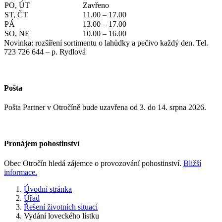
PO, ÚT
Zavřeno
ST, ČT
11.00 – 17.00
PÁ
13.00 – 17.00
SO, NE
10.00 – 16.00
Novinka: rozšíření sortimentu o lahůdky a pečivo každý den. Tel.
723 726 644 – p. Rydlová
Pošta
Pošta Partner v Otročíně bude uzavřena od 3. do 14. srpna 2026.
Pronájem pohostinství
Obec Otročín hledá zájemce o provozování pohostinství.
Bližší
informace.
Úvodní stránka
Úřad
Řešení životních situací
Vydání loveckého lístku