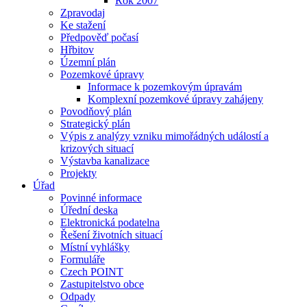
Rok 2007
Zpravodaj
Ke stažení
Předpověď počasí
Hřbitov
Územní plán
Pozemkové úpravy
Informace k pozemkovým úpravám
Komplexní pozemkové úpravy zahájeny
Povodňový plán
Strategický plán
Výpis z analýzy vzniku mimořádných událostí a
krizových situací
Výstavba kanalizace
Projekty
Úřad
Povinné informace
Úřední deska
Elektronická podatelna
Řešení životních situací
Místní vyhlášky
Formuláře
Czech POINT
Zastupitelstvo obce
Odpady