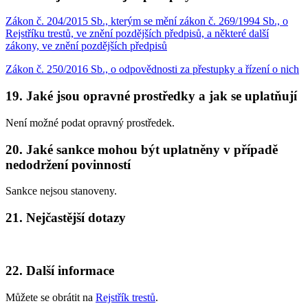
Zákon č. 204/2015 Sb., kterým se mění zákon č. 269/1994 Sb., o
Rejstříku trestů, ve znění pozdějších předpisů, a některé další
zákony, ve znění pozdějších předpisů
Zákon č. 250/2016 Sb., o odpovědnosti za přestupky a řízení o nich
19. Jaké jsou opravné prostředky a jak se uplatňují
Není možné podat opravný prostředek.
20. Jaké sankce mohou být uplatněny v případě
nedodržení povinností
Sankce nejsou stanoveny.
21. Nejčastější dotazy
22. Další informace
Můžete se obrátit na
Rejstřík trestů
.