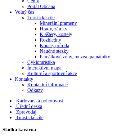
Ceník
Portál Občana
Volný čas
Turistické cíle
Minerální prameny
Hrady, zámky
Kláštery, kostely
Rozhledny
Kopce, příroda
Naučné stezky
Památkové zóny, muzea, památníky
Cykloturistika
Interaktivní mapa
Kulturní a sportovní akce
Kontakty
Kontaktní informace
Odkazy
Karlovarská pohotovost
Úřední deska
Zpravodaj
Turistické cíle
Sladká kavárna