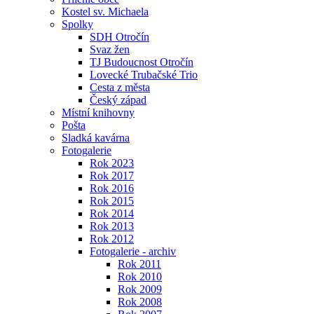
Kostel sv. Michaela
Spolky
SDH Otročín
Svaz žen
TJ Budoucnost Otročín
Lovecké Trubačské Trio
Cesta z města
Český západ
Místní knihovny
Pošta
Sladká kavárna
Fotogalerie
Rok 2023
Rok 2017
Rok 2016
Rok 2015
Rok 2014
Rok 2013
Rok 2012
Fotogalerie - archiv
Rok 2011
Rok 2010
Rok 2009
Rok 2008