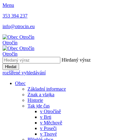
Menu
353 394 237
info@otrocin.eu
Otročín
Otročín
Hledaný výraz
Hledat
rozšířené vyhledávání
Obec
Základní informace
Znak a vlajka
Historie
Tak jde čas
v Otročíně
v Brti
v Měchově
v Poseči
v Tisové
Přilehlé obce