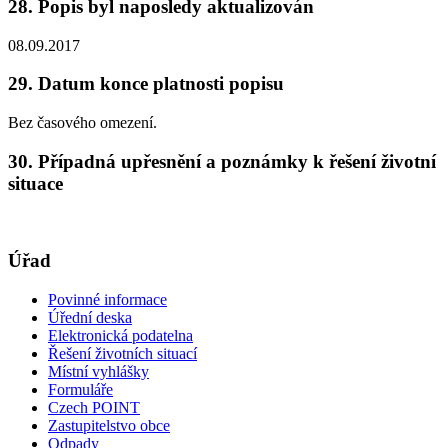
28. Popis byl naposledy aktualizován
08.09.2017
29. Datum konce platnosti popisu
Bez časového omezení.
30. Případná upřesnění a poznámky k řešení životní
situace
Úřad
Povinné informace
Úřední deska
Elektronická podatelna
Řešení životních situací
Místní vyhlášky
Formuláře
Czech POINT
Zastupitelstvo obce
Odpady