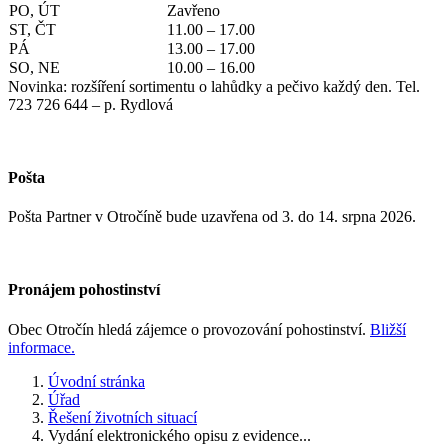
PO, ÚT
Zavřeno
ST, ČT
11.00 – 17.00
PÁ
13.00 – 17.00
SO, NE
10.00 – 16.00
Novinka: rozšíření sortimentu o lahůdky a pečivo každý den. Tel.
723 726 644 – p. Rydlová
Pošta
Pošta Partner v Otročíně bude uzavřena od 3. do 14. srpna 2026.
Pronájem pohostinství
Obec Otročín hledá zájemce o provozování pohostinství.
Bližší
informace.
Úvodní stránka
Úřad
Řešení životních situací
Vydání elektronického opisu z evidence...