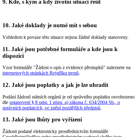
9. Kde, s kým a kdy životní situaci řešit
10. Jaké doklady je nutné mít s sebou
Vzhledem k povaze této situace nejsou žádné doklady stanoveny.
11. Jaké jsou potřebné formuláře a kde jsou k
dispozici
Vzor formuláře "Žádost o opis z evidence přestupků" naleznete na
internetových stránkách Rejstříku trestů
.
12. Jaké jsou poplatky a jak je lze uhradit
Podání žádostí státních orgánů je od správního poplatku osvobozeno
dle
ustanovení § 8 odst. 1 písm. a) zákona č. 634/2004 Sb., o
správních poplatcích, ve znění pozdějších předpisů
.
13. Jaké jsou lhůty pro vyřízení
Žádosti podané elektronicky prostřednictvím formuláře
CzechPoint@office nebo prostřednictvím webové služby jsou