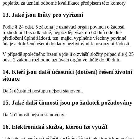
poplatku za uznání odborné kvalifikace předpisem této komory.
13. Jaké jsou lhůty pro vyřízení
Podle § 24 odst. 5 zákona je uznávací orgán povinen o žádosti
rozhodnout bezodkladně, nejpozději však do 60 dnů ode dne
předložení úplné žádosti, tzn. mající vyplněné všechny povinné
údaje a doložené všemi doklady nezbytnými k posouzení žádosti.
V případě společného řízení a jde-li o zvlášť složitý případ dle § 25
odst. 2 zákona rozhodne uznávací orgán ve lhůtě do 90 dnů.
14. Kteří jsou další účastníci (dotčení) řešení životní
situace
Další účastníci postupu nejsou stanoveni.
15. Jaké další činnosti jsou po žadateli požadovány
Další činnosti nejsou stanoveny.
16. Elektronická služba, kterou lze využít
Tuto situaci není možné řešit zasláním žádosti elektronickou poštou.