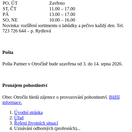
PO, ÚT
Zavřeno
ST, ČT
11.00 – 17.00
PÁ
13.00 – 17.00
SO, NE
10.00 – 16.00
Novinka: rozšíření sortimentu o lahůdky a pečivo každý den. Tel.
723 726 644 – p. Rydlová
Pošta
Pošta Partner v Otročíně bude uzavřena od 3. do 14. srpna 2026.
Pronájem pohostinství
Obec Otročín hledá zájemce o provozování pohostinství.
Bližší
informace.
Úvodní stránka
Úřad
Řešení životních situací
Uznávání odborných (profesních)...