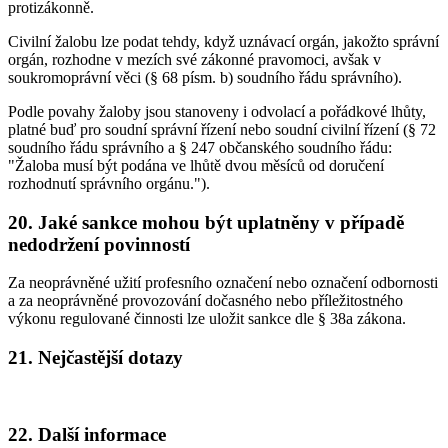
protizákonně.
Civilní žalobu lze podat tehdy, když uznávací orgán, jakožto správní
orgán, rozhodne v mezích své zákonné pravomoci, avšak v
soukromoprávní věci (§ 68 písm. b) soudního řádu správního).
Podle povahy žaloby jsou stanoveny i odvolací a pořádkové lhůty,
platné buď pro soudní správní řízení nebo soudní civilní řízení (§ 72
soudního řádu správního a § 247 občanského soudního řádu:
"Žaloba musí být podána ve lhůtě dvou měsíců od doručení
rozhodnutí správního orgánu.").
20. Jaké sankce mohou být uplatněny v případě
nedodržení povinností
Za neoprávněné užití profesního označení nebo označení odbornosti
a za neoprávněné provozování dočasného nebo příležitostného
výkonu regulované činnosti lze uložit sankce dle § 38a zákona.
21. Nejčastější dotazy
22. Další informace