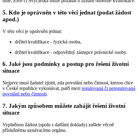
unie, EHP či Švýcarska může požádat o uznání odborné kvalifikace.
5. Kdo je oprávněn v této věci jednat (podat žádost
apod.)
V této věci je oprávněn jednat:
držitel kvalifikace - fyzická osoba,
držitel kvalifikace - odpovědný zástupce právnické osoby.
6. Jaké jsou podmínky a postup pro řešení životní
situace
Nejprve musí žadatel zjistit, zda povolání nebo činnost, kterou chce
v České republice vykonávat, patří mezi
regulovaná či neregulovaná
povolání nebo činnosti
.
7. Jakým způsobem můžete zahájit řešení životní
situace
Vyplněnou žádost (spolu s dalšími doklady) zašlete věcně
příslušnému uznávacímu orgánu.