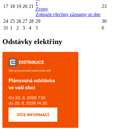
1
17
18
19
20
21
23
Zvony
Zobrazit všechny záznamy ze dne
24
25
26
27
28
29
30
31
1
2
3
4
5
6
Odstávky elektřiny