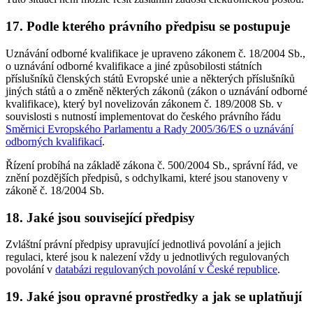
17. Podle kterého právního předpisu se postupuje
Uznávání odborné kvalifikace je upraveno zákonem č. 18/2004 Sb.,
o uznávání odborné kvalifikace a jiné způsobilosti státních
příslušníků členských států Evropské unie a některých příslušníků
jiných států a o změně některých zákonů (zákon o uznávání odborné
kvalifikace), který byl novelizován zákonem č. 189/2008 Sb. v
souvislosti s nutností implementovat do českého právního řádu
Směrnici Evropského Parlamentu a Rady 2005/36/ES o uznávání
odborných kvalifikací
.
Řízení probíhá na základě zákona č. 500/2004 Sb., správní řád, ve
znění pozdějších předpisů, s odchylkami, které jsou stanoveny v
zákoně č. 18/2004 Sb.
18. Jaké jsou související předpisy
Zvláštní právní předpisy upravující jednotlivá povolání a jejich
regulaci, které jsou k nalezení vždy u jednotlivých regulovaných
povolání v
databázi regulovaných povolání v České republice
.
19. Jaké jsou opravné prostředky a jak se uplatňují