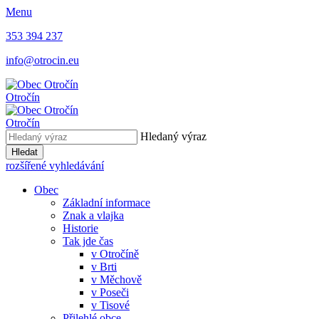
Menu
353 394 237
info@otrocin.eu
Otročín
Otročín
Hledaný výraz
Hledat
rozšířené vyhledávání
Obec
Základní informace
Znak a vlajka
Historie
Tak jde čas
v Otročíně
v Brti
v Měchově
v Poseči
v Tisové
Přilehlé obce