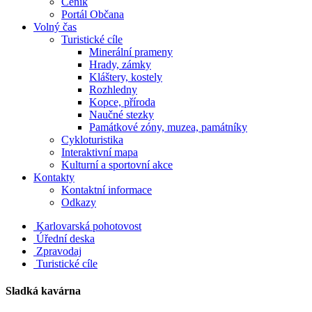
Ceník
Portál Občana
Volný čas
Turistické cíle
Minerální prameny
Hrady, zámky
Kláštery, kostely
Rozhledny
Kopce, příroda
Naučné stezky
Památkové zóny, muzea, památníky
Cykloturistika
Interaktivní mapa
Kulturní a sportovní akce
Kontakty
Kontaktní informace
Odkazy
Karlovarská pohotovost
Úřední deska
Zpravodaj
Turistické cíle
Sladká kavárna