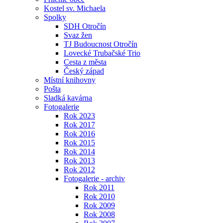
Kostel sv. Michaela
Spolky
SDH Otročín
Svaz žen
TJ Budoucnost Otročín
Lovecké Trubačské Trio
Cesta z města
Český západ
Místní knihovny
Pošta
Sladká kavárna
Fotogalerie
Rok 2023
Rok 2017
Rok 2016
Rok 2015
Rok 2014
Rok 2013
Rok 2012
Fotogalerie - archiv
Rok 2011
Rok 2010
Rok 2009
Rok 2008