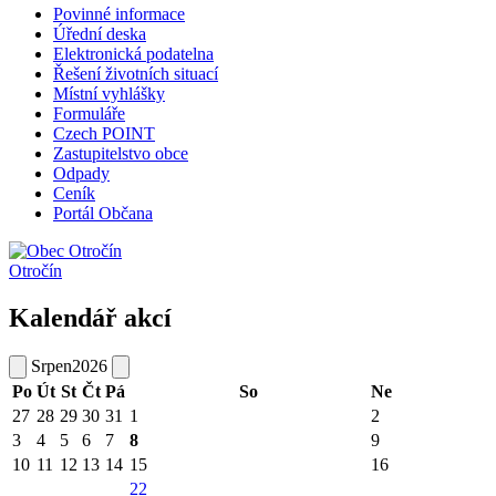
Povinné informace
Úřední deska
Elektronická podatelna
Řešení životních situací
Místní vyhlášky
Formuláře
Czech POINT
Zastupitelstvo obce
Odpady
Ceník
Portál Občana
Otročín
Kalendář akcí
Srpen
2026
Po
Út
St
Čt
Pá
So
Ne
27
28
29
30
31
1
2
3
4
5
6
7
8
9
10
11
12
13
14
15
16
22