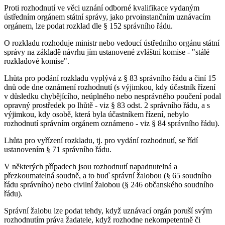
Proti rozhodnutí ve věci uznání odborné kvalifikace vydaným
ústředním orgánem státní správy, jako prvoinstančním uznávacím
orgánem, lze podat rozklad dle § 152 správního řádu.
O rozkladu rozhoduje ministr nebo vedoucí ústředního orgánu státní
správy na základě návrhu jím ustanovené zvláštní komise - "stálé
rozkladové komise".
Lhůta pro podání rozkladu vyplývá z § 83 správního řádu a činí 15
dnů ode dne oznámení rozhodnutí (s výjimkou, kdy účastník řízení
v důsledku chybějícího, neúplného nebo nesprávného poučení podal
opravný prostředek po lhůtě - viz § 83 odst. 2 správního řádu, a s
výjimkou, kdy osobě, která byla účastníkem řízení, nebylo
rozhodnutí správním orgánem oznámeno - viz § 84 správního řádu).
Lhůta pro vyřízení rozkladu, tj. pro vydání rozhodnutí, se řídí
ustanovením § 71 správního řádu.
V některých případech jsou rozhodnutí napadnutelná a
přezkoumatelná soudně, a to buď správní žalobou (§ 65 soudního
řádu správního) nebo civilní žalobou (§ 246 občanského soudního
řádu).
Správní žalobu lze podat tehdy, když uznávací orgán poruší svým
rozhodnutím práva žadatele, když rozhodne nekompetentně či