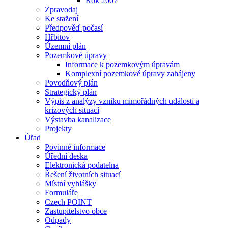
Rok 2007
Zpravodaj
Ke stažení
Předpověď počasí
Hřbitov
Územní plán
Pozemkové úpravy
Informace k pozemkovým úpravám
Komplexní pozemkové úpravy zahájeny
Povodňový plán
Strategický plán
Výpis z analýzy vzniku mimořádných událostí a
krizových situací
Výstavba kanalizace
Projekty
Úřad
Povinné informace
Úřední deska
Elektronická podatelna
Řešení životních situací
Místní vyhlášky
Formuláře
Czech POINT
Zastupitelstvo obce
Odpady