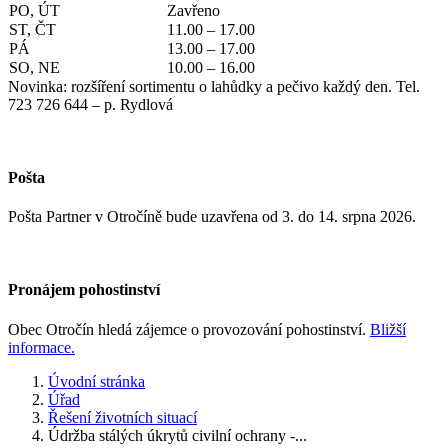
PO, ÚT
Zavřeno
ST, ČT
11.00 – 17.00
PÁ
13.00 – 17.00
SO, NE
10.00 – 16.00
Novinka: rozšíření sortimentu o lahůdky a pečivo každý den. Tel.
723 726 644 – p. Rydlová
Pošta
Pošta Partner v Otročíně bude uzavřena od 3. do 14. srpna 2026.
Pronájem pohostinství
Obec Otročín hledá zájemce o provozování pohostinství.
Bližší
informace.
Úvodní stránka
Úřad
Řešení životních situací
Údržba stálých úkrytů civilní ochrany -...