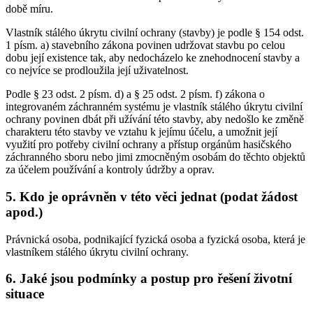
době míru.
Vlastník stálého úkrytu civilní ochrany (stavby) je podle § 154 odst.
1 písm. a) stavebního zákona povinen udržovat stavbu po celou
dobu její existence tak, aby nedocházelo ke znehodnocení stavby a
co nejvíce se prodloužila její uživatelnost.
Podle § 23 odst. 2 písm. d) a § 25 odst. 2 písm. f) zákona o
integrovaném záchranném systému je vlastník stálého úkrytu civilní
ochrany povinen dbát při užívání této stavby, aby nedošlo ke změně
charakteru této stavby ve vztahu k jejímu účelu, a umožnit její
využití pro potřeby civilní ochrany a přístup orgánům hasičského
záchranného sboru nebo jimi zmocněným osobám do těchto objektů
za účelem používání a kontroly údržby a oprav.
5. Kdo je oprávněn v této věci jednat (podat žádost
apod.)
Právnická osoba, podnikající fyzická osoba a fyzická osoba, která je
vlastníkem stálého úkrytu civilní ochrany.
6. Jaké jsou podmínky a postup pro řešení životní
situace