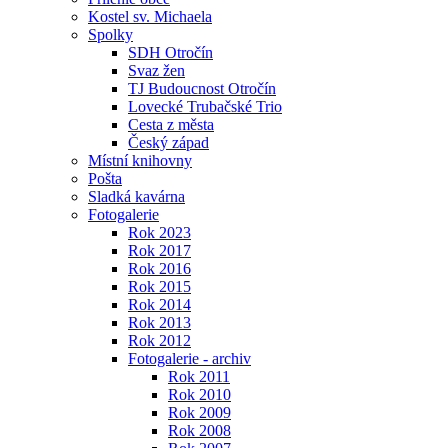
Kostel sv. Michaela
Spolky
SDH Otročín
Svaz žen
TJ Budoucnost Otročín
Lovecké Trubačské Trio
Cesta z města
Český západ
Místní knihovny
Pošta
Sladká kavárna
Fotogalerie
Rok 2023
Rok 2017
Rok 2016
Rok 2015
Rok 2014
Rok 2013
Rok 2012
Fotogalerie - archiv
Rok 2011
Rok 2010
Rok 2009
Rok 2008