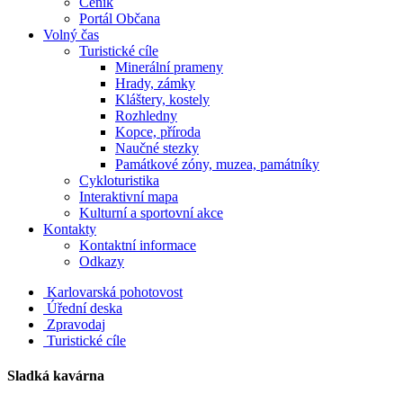
Ceník
Portál Občana
Volný čas
Turistické cíle
Minerální prameny
Hrady, zámky
Kláštery, kostely
Rozhledny
Kopce, příroda
Naučné stezky
Památkové zóny, muzea, památníky
Cykloturistika
Interaktivní mapa
Kulturní a sportovní akce
Kontakty
Kontaktní informace
Odkazy
Karlovarská pohotovost
Úřední deska
Zpravodaj
Turistické cíle
Sladká kavárna