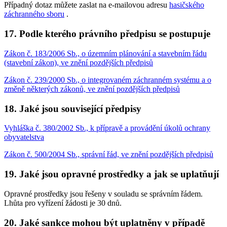
Případný dotaz můžete zaslat na e-mailovou adresu
hasičského
záchranného sboru
.
17. Podle kterého právního předpisu se postupuje
Zákon č. 183/2006 Sb., o územním plánování a stavebním řádu
(stavební zákon), ve znění pozdějších předpisů
Zákon č. 239/2000 Sb., o integrovaném záchranném systému a o
změně některých zákonů, ve znění pozdějších předpisů
18. Jaké jsou související předpisy
Vyhláška č. 380/2002 Sb., k přípravě a provádění úkolů ochrany
obyvatelstva
Zákon č. 500/2004 Sb., správní řád, ve znění pozdějších předpisů
19. Jaké jsou opravné prostředky a jak se uplatňují
Opravné prostředky jsou řešeny v souladu se správním řádem.
Lhůta pro vyřízení žádosti je 30 dnů.
20. Jaké sankce mohou být uplatněny v případě