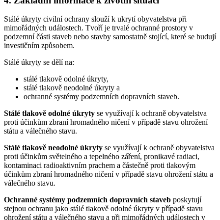
4. Základní informace k životní situaci
Stálé úkryty civilní ochrany slouží k ukrytí obyvatelstva při
mimořádných událostech. Tvoří je trvalé ochranné prostory v
podzemní části staveb nebo stavby samostatně stojící, které se budují
investičním způsobem.
Stálé úkryty se dělí na:
stálé tlakově odolné úkryty,
stálé tlakově neodolné úkryty a
ochranné systémy podzemních dopravních staveb.
Stálé tlakově odolné úkryty
se využívají k ochraně obyvatelstva
proti účinkům zbraní hromadného ničení v případě stavu ohrožení
státu a válečného stavu.
Stálé tlakově neodolné úkryty
se využívají k ochraně obyvatelstva
proti účinkům světelného a tepelného záření, pronikavé radiaci,
kontaminaci radioaktivním prachem a částečně proti tlakovým
účinkům zbraní hromadného ničení v případě stavu ohrožení státu a
válečného stavu.
Ochranné systémy podzemních dopravních staveb
poskytují
stejnou ochranu jako stálé tlakově odolné úkryty v případě stavu
ohrožení státu a válečného stavu a při mimořádných událostech v