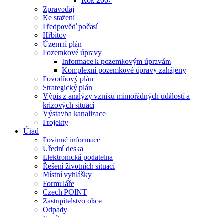
Rok 2007
Zpravodaj
Ke stažení
Předpověď počasí
Hřbitov
Územní plán
Pozemkové úpravy
Informace k pozemkovým úpravám
Komplexní pozemkové úpravy zahájeny
Povodňový plán
Strategický plán
Výpis z analýzy vzniku mimořádných událostí a
krizových situací
Výstavba kanalizace
Projekty
Úřad
Povinné informace
Úřední deska
Elektronická podatelna
Řešení životních situací
Místní vyhlášky
Formuláře
Czech POINT
Zastupitelstvo obce
Odpady