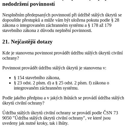
nedodržení povinností
Nesplněním předepsaných povinností při údržbě stálých úkrytů se
dopouštíte přestupků a může vám být uložena pokuta podle § 28
zákona o integrovaném záchranném systému a § 178 až 179
stavebního zákona z důvodu neplnění povinnosti.
21. Nejčastější dotazy
Kde je stanovena povinnost provádět údržbu stálých úkrytů civilní
ochrany?
Povinnost provádět údržbu stálých úkrytů je stanovena v:
§ 154 stavebního zákona,
§ 23 odst. 2 písm. d) a § 25 odst. 2 písm. f) zákona o
integrovaném záchranném systému.
Podle jakého předpisu a v jakých lhůtách se provádí údržba stálých
úkrytů civilní ochrany?
Údržba stálých úkrytů civilní ochrany se provádí podle ČSN 73
9050 "Údržba stálých úkrytů civilní ochrany", ve které jsou
uvedeny jak nutné kroky, tak i lhůty.