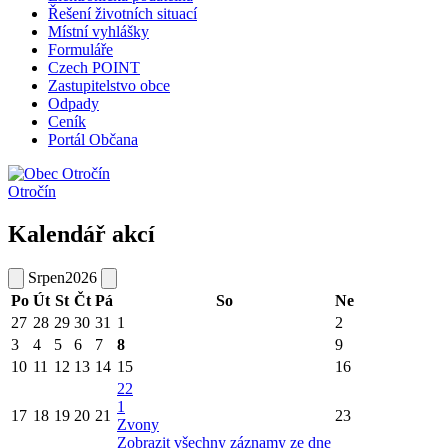
Řešení životních situací
Místní vyhlášky
Formuláře
Czech POINT
Zastupitelstvo obce
Odpady
Ceník
Portál Občana
Otročín
Kalendář akcí
Srpen
2026
Po
Út
St
Čt
Pá
So
Ne
27
28
29
30
31
1
2
3
4
5
6
7
8
9
10
11
12
13
14
15
16
22
1
17
18
19
20
21
23
Zvony
Zobrazit všechny záznamy ze dne