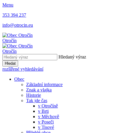
Menu
353 394 237
info@otrocin.eu
Otročín
Otročín
Hledaný výraz
Hledat
rozšířené vyhledávání
Obec
Základní informace
Znak a vlajka
Historie
Tak jde čas
v Otročíně
v Brti
v Měchově
v Poseči
v Tisové
Přilehlé obce