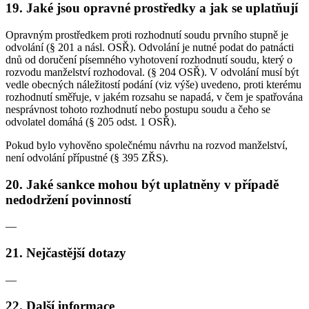
19. Jaké jsou opravné prostředky a jak se uplatňují
Opravným prostředkem proti rozhodnutí soudu prvního stupně je
odvolání (§ 201 a násl. OSŘ). Odvolání je nutné podat do patnácti
dnů od doručení písemného vyhotovení rozhodnutí soudu, který o
rozvodu manželství rozhodoval. (§ 204 OSŘ). V odvolání musí být
vedle obecných náležitostí podání (viz výše) uvedeno, proti kterému
rozhodnutí směřuje, v jakém rozsahu se napadá, v čem je spatřována
nesprávnost tohoto rozhodnutí nebo postupu soudu a čeho se
odvolatel domáhá (§ 205 odst. 1 OSŘ).
Pokud bylo vyhověno společnému návrhu na rozvod manželství,
není odvolání přípustné (§ 395 ZŘS).
20. Jaké sankce mohou být uplatněny v případě
nedodržení povinností
—
21. Nejčastější dotazy
—
22. Další informace