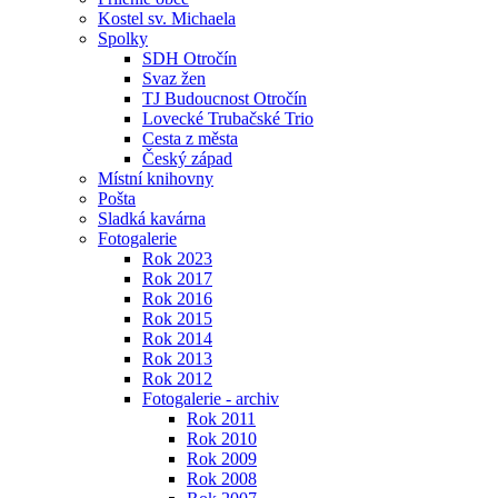
Kostel sv. Michaela
Spolky
SDH Otročín
Svaz žen
TJ Budoucnost Otročín
Lovecké Trubačské Trio
Cesta z města
Český západ
Místní knihovny
Pošta
Sladká kavárna
Fotogalerie
Rok 2023
Rok 2017
Rok 2016
Rok 2015
Rok 2014
Rok 2013
Rok 2012
Fotogalerie - archiv
Rok 2011
Rok 2010
Rok 2009
Rok 2008