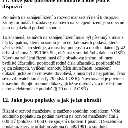
11. Jaké jsou potřebné formuláře a kde jsou k
dispozici
Pro návrh na zahájení řízení o rozvod manželství není k dispozici
žádný formulář. Požadavky na návrh na zahájení řízení jsou obecné
jako na jakékoli podání k soudu.
To znamená, že návrh na zahájení řízení musí být písemný a musí z
něj být patrno, kterému soudu je určen, kdo návrh podává, které
věci se týká a co sleduje, a musí být podepsán a opatřen datem (§ 42
odst. 4 zákona č. 99/1963 Sb., občanský soudní řád - dále jen OSŘ).
Návrh na zahájení řízení musí dále obsahovat jméno, příjmení,
bydliště účastníků, popřípadě rodná čísla účastníků, popřípadě též
jejich zástupců, vylíčení rozhodujících skutečností, označení
důkazů, jichž se navrhovatel dovolává, a musí být z něj patrno, čeho
se navrhovatel domáhá (§ 79 odst. 1 OSŘ). Navrhovatel je povinen
k návrhu připojit písemné důkazy, jichž se dovolává, a to v listinné
nebo v elektronické podobě (§ 79 odst. 2 OSŘ).
12. Jaké jsou poplatky a jak je lze uhradit
Řízení o rozvod manželství je zatíženo soudním poplatkem. Výše
soudního poplatku za podání návrhu na rozvod manželství činí 2
000 Kč (položka 4 bod 6 ve spojení s bodem 1 písm. c) Sazebníku
poplatků, který je přílohou zákona č. 549/1991, o soudních