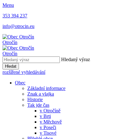
Menu
353 394 237
info@otrocin.eu
Otročín
Otročín
Hledaný výraz
Hledat
rozšířené vyhledávání
Obec
Základní informace
Znak a vlajka
Historie
Tak jde čas
v Otročíně
v Brti
v Měchově
v Poseči
v Tisové
Přilehlé obce