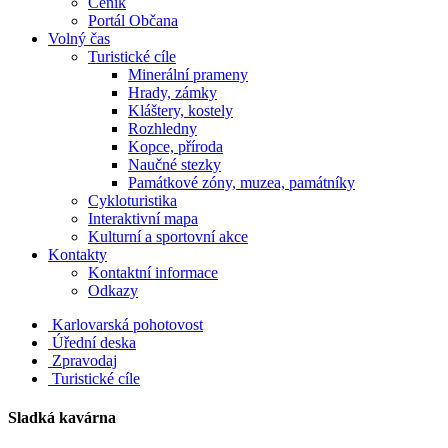
Ceník
Portál Občana
Volný čas
Turistické cíle
Minerální prameny
Hrady, zámky
Kláštery, kostely
Rozhledny
Kopce, příroda
Naučné stezky
Památkové zóny, muzea, památníky
Cykloturistika
Interaktivní mapa
Kulturní a sportovní akce
Kontakty
Kontaktní informace
Odkazy
Karlovarská pohotovost
Úřední deska
Zpravodaj
Turistické cíle
Sladká kavárna