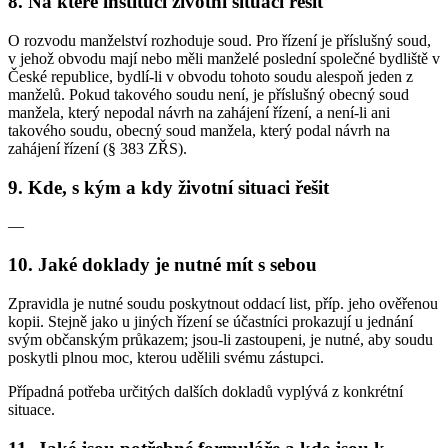
8. Na které instituci životní situaci řešit
O rozvodu manželství rozhoduje soud. Pro řízení je příslušný soud,
v jehož obvodu mají nebo měli manželé poslední společné bydliště v
České republice, bydlí-li v obvodu tohoto soudu alespoň jeden z
manželů. Pokud takového soudu není, je příslušný obecný soud
manžela, který nepodal návrh na zahájení řízení, a není-li ani
takového soudu, obecný soud manžela, který podal návrh na
zahájení řízení (§ 383 ZŘS).
9. Kde, s kým a kdy životní situaci řešit
—
10. Jaké doklady je nutné mít s sebou
Zpravidla je nutné soudu poskytnout oddací list, příp. jeho ověřenou
kopii. Stejně jako u jiných řízení se účastníci prokazují u jednání
svým občanským průkazem; jsou-li zastoupeni, je nutné, aby soudu
poskytli plnou moc, kterou udělili svému zástupci.
Případná potřeba určitých dalších dokladů vyplývá z konkrétní
situace.