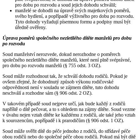
pro dobu po rozvodu a soud jejich dohodu schválil;
manželé se dohodli na úpravě svých majetkových poměrů,
svého bydlení, a popřípadě výživného pro dobu po rozvodu.
Tyto dohody vyžadují písemnou formu a podpisy musí být
úředně ověřeny.
Úprava poměrů společného nezletilého dítěte manželů pro dobu
po rozvodu
Soud manželství nerozvede, dokud nerozhodne o poměrech
společného nezletilého dítěte manželů, které není plně svéprávné,
pro dobu po rozvodu manželů (§ 755 odst. 3 OZ).
Soud může rozhodnout tak, že schválí dohodu rodičů. Pokud je
ovšem zřejmé, že dohodnutý způsob výkonu rodičovské
odpovědnosti není v souladu se zájmem dítěte, tuto dohodu
neschválí a rozhodne sám (§ 906 odst. 2 OZ).
V takovém případě soud nejprve určí, jak bude každý z rodičů
napříště o dítě pečovat, a to s ohledem na zájmy dítěte. Soud vezme
v úvahu nejen vztah dítěte ke každému z rodičů, ale také jeho vztah
k sourozencům, popřípadě i k prarodičům (§ 906 odst. 1 OZ).
Soud může svěřit dítě do péče jednoho z rodičů, do střídavé péče
obou rodičů nebo do společné péče obou rodičů. Pokud má být dítě