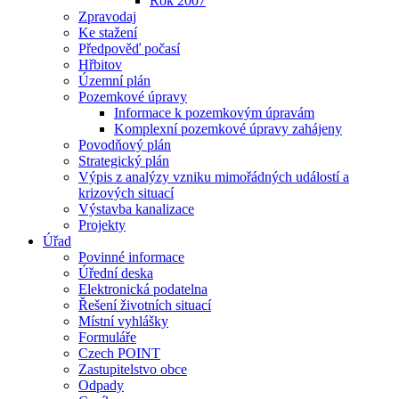
Rok 2007
Zpravodaj
Ke stažení
Předpověď počasí
Hřbitov
Územní plán
Pozemkové úpravy
Informace k pozemkovým úpravám
Komplexní pozemkové úpravy zahájeny
Povodňový plán
Strategický plán
Výpis z analýzy vzniku mimořádných událostí a
krizových situací
Výstavba kanalizace
Projekty
Úřad
Povinné informace
Úřední deska
Elektronická podatelna
Řešení životních situací
Místní vyhlášky
Formuláře
Czech POINT
Zastupitelstvo obce
Odpady