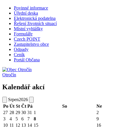
Povinné informace
Úřední deska
Elektronická podatelna
Řešení životních situací
Místní vyhlášky
Formuláře
Czech POINT
Zastupitelstvo obce
Odpady
Ceník
Portál Občana
Otročín
Kalendář akcí
Srpen
2026
Po
Út
St
Čt
Pá
So
Ne
27
28
29
30
31
1
2
3
4
5
6
7
8
9
10
11
12
13
14
15
16