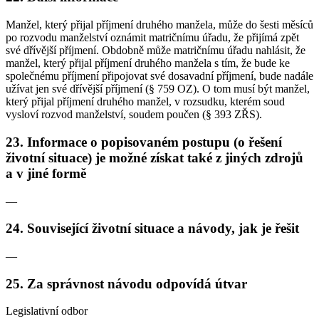
Manžel, který přijal příjmení druhého manžela, může do šesti měsíců
po rozvodu manželství oznámit matričnímu úřadu, že přijímá zpět
své dřívější příjmení. Obdobně může matričnímu úřadu nahlásit, že
manžel, který přijal příjmení druhého manžela s tím, že bude ke
společnému příjmení připojovat své dosavadní příjmení, bude nadále
užívat jen své dřívější příjmení (§ 759 OZ). O tom musí být manžel,
který přijal příjmení druhého manžel, v rozsudku, kterém soud
vysloví rozvod manželství, soudem poučen (§ 393 ZŘS).
23. Informace o popisovaném postupu (o řešení
životní situace) je možné získat také z jiných zdrojů
a v jiné formě
—
24. Související životní situace a návody, jak je řešit
—
25. Za správnost návodu odpovídá útvar
Legislativní odbor