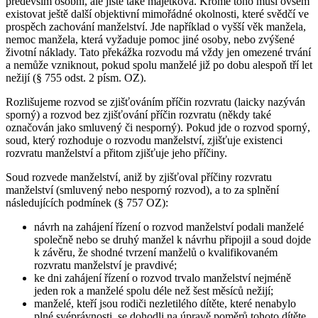
především osobní, ale jistě také majetková. Kromě toho musí ovšem
existovat ještě další objektivní mimořádné okolnosti, které svědčí ve
prospěch zachování manželství. Jde například o vyšší věk manžela,
nemoc manžela, která vyžaduje pomoc jiné osoby, nebo zvýšené
životní náklady. Tato překážka rozvodu má vždy jen omezené trvání
a nemůže vzniknout, pokud spolu manželé již po dobu alespoň tří let
nežijí (§ 755 odst. 2 písm. OZ).
Rozlišujeme rozvod se zjišťováním příčin rozvratu (laicky nazýván
sporný) a rozvod bez zjišťování příčin rozvratu (někdy také
označován jako smluvený či nesporný). Pokud jde o rozvod sporný,
soud, který rozhoduje o rozvodu manželství, zjišťuje existenci
rozvratu manželství a přitom zjišťuje jeho příčiny.
Soud rozvede manželství, aniž by zjišťoval příčiny rozvratu
manželství (smluvený nebo nesporný rozvod), a to za splnění
následujících podmínek (§ 757 OZ):
návrh na zahájení řízení o rozvod manželství podali manželé
společně nebo se druhý manžel k návrhu připojil a soud dojde
k závěru, že shodné tvrzení manželů o kvalifikovaném
rozvratu manželství je pravdivé;
ke dni zahájení řízení o rozvod trvalo manželství nejméně
jeden rok a manželé spolu déle než šest měsíců nežijí;
manželé, kteří jsou rodiči nezletilého dítěte, které nenabylo
plné svéprávnosti, se dohodli na úpravě poměrů tohoto dítěte