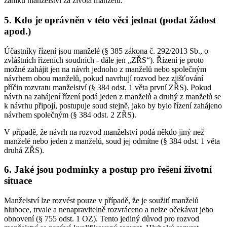
zániku manželství za života manželů.
5. Kdo je oprávněn v této věci jednat (podat žádost
apod.)
Účastníky řízení jsou manželé (§ 385 zákona č. 292/2013 Sb., o
zvláštních řízeních soudních - dále jen „ZŘS“). Řízení je proto
možné zahájit jen na návrh jednoho z manželů nebo společným
návrhem obou manželů, pokud navrhují rozvod bez zjišťování
příčin rozvratu manželství (§ 384 odst. 1 věta první ZŘS). Pokud
návrh na zahájení řízení podá jeden z manželů a druhý z manželů se
k návrhu připojí, postupuje soud stejně, jako by bylo řízení zahájeno
návrhem společným (§ 384 odst. 2 ZŘS).
V případě, že návrh na rozvod manželství podá někdo jiný než
manželé nebo jeden z manželů, soud jej odmítne (§ 384 odst. 1 věta
druhá ZŘS).
6. Jaké jsou podmínky a postup pro řešení životní
situace
Manželství lze rozvést pouze v případě, že je soužití manželů
hluboce, trvale a nenapravitelně rozvráceno a nelze očekávat jeho
obnovení (§ 755 odst. 1 OZ). Tento jediný důvod pro rozvod