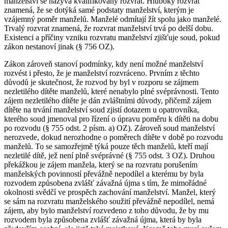
manželství se nazývá kvalifikovaný rozvrat. Hluboký rozvrat
znamená, že se dotýká samé podstaty manželství, kterým je
vzájemný poměr manželů. Manželé odmítají žít spolu jako manželé.
Trvalý rozvrat znamená, že rozvrat manželství trvá po delší dobu.
Existenci a příčiny vzniku rozvratu manželství zjišťuje soud, pokud
zákon nestanoví jinak (§ 756 OZ).
Zákon zároveň stanoví podmínky, kdy není možné manželství
rozvést i přesto, že je manželství rozvráceno. Prvním z těchto
důvodů je skutečnost, že rozvod by byl v rozporu se zájmem
nezletilého dítěte manželů, které nenabylo plné svéprávnosti. Tento
zájem nezletilého dítěte je dán zvláštními důvody, přičemž zájem
dítěte na trvání manželství soud zjistí dotazem u opatrovníka,
kterého soud jmenoval pro řízení o úpravu poměru k dítěti na dobu
po rozvodu (§ 755 odst. 2 písm. a) OZ). Zároveň soud manželství
nerozvede, dokud nerozhodne o poměrech dítěte v době po rozvodu
manželů. To se samozřejmě týká pouze těch manželů, kteří mají
nezletilé dítě, jež není plně svéprávné (§ 755 odst. 3 OZ). Druhou
překážkou je zájem manžela, který se na rozvratu porušením
manželských povinností převážně nepodílel a kterému by byla
rozvodem způsobena zvlášť závažná újma s tím, že mimořádné
okolnosti svědčí ve prospěch zachování manželství. Manžel, který
se sám na rozvratu manželského soužití převážně nepodílel, nemá
zájem, aby bylo manželství rozvedeno z toho důvodu, že by mu
rozvodem byla způsobena zvlášť závažná újma, která by byla