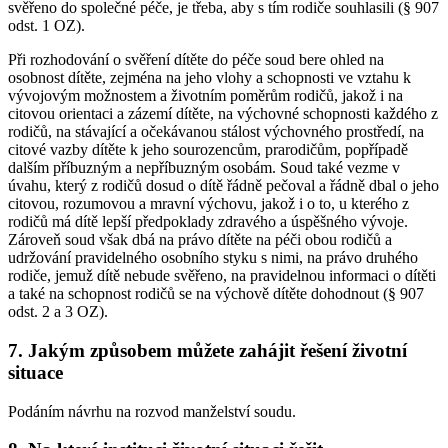
svěřeno do společné péče, je třeba, aby s tím rodiče souhlasili (§ 907
odst. 1 OZ).
Při rozhodování o svěření dítěte do péče soud bere ohled na
osobnost dítěte, zejména na jeho vlohy a schopnosti ve vztahu k
vývojovým možnostem a životním poměrům rodičů, jakož i na
citovou orientaci a zázemí dítěte, na výchovné schopnosti každého z
rodičů, na stávající a očekávanou stálost výchovného prostředí, na
citové vazby dítěte k jeho sourozencům, prarodičům, popřípadě
dalším příbuzným a nepříbuzným osobám. Soud také vezme v
úvahu, který z rodičů dosud o dítě řádně pečoval a řádně dbal o jeho
citovou, rozumovou a mravní výchovu, jakož i o to, u kterého z
rodičů má dítě lepší předpoklady zdravého a úspěšného vývoje.
Zároveň soud však dbá na právo dítěte na péči obou rodičů a
udržování pravidelného osobního styku s nimi, na právo druhého
rodiče, jemuž dítě nebude svěřeno, na pravidelnou informaci o dítěti
a také na schopnost rodičů se na výchově dítěte dohodnout (§ 907
odst. 2 a 3 OZ).
7. Jakým způsobem můžete zahájit řešení životní
situace
Podáním návrhu na rozvod manželství soudu.