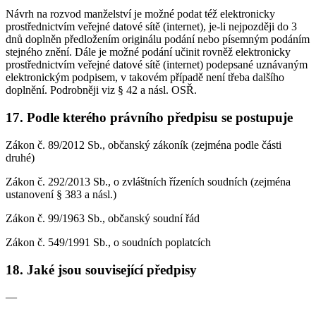
Návrh na rozvod manželství je možné podat též elektronicky
prostřednictvím veřejné datové sítě (internet), je-li nejpozději do 3
dnů doplněn předložením originálu podání nebo písemným podáním
stejného znění. Dále je možné podání učinit rovněž elektronicky
prostřednictvím veřejné datové sítě (internet) podepsané uznávaným
elektronickým podpisem, v takovém případě není třeba dalšího
doplnění. Podrobněji viz § 42 a násl. OSŘ.
17. Podle kterého právního předpisu se postupuje
Zákon č. 89/2012 Sb., občanský zákoník (zejména podle části
druhé)
Zákon č. 292/2013 Sb., o zvláštních řízeních soudních (zejména
ustanovení § 383 a násl.)
Zákon č. 99/1963 Sb., občanský soudní řád
Zákon č. 549/1991 Sb., o soudních poplatcích
18. Jaké jsou související předpisy
—