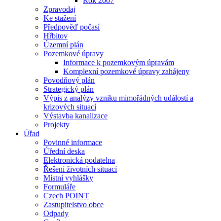
Rok 2007
Zpravodaj
Ke stažení
Předpověď počasí
Hřbitov
Územní plán
Pozemkové úpravy
Informace k pozemkovým úpravám
Komplexní pozemkové úpravy zahájeny
Povodňový plán
Strategický plán
Výpis z analýzy vzniku mimořádných událostí a
krizových situací
Výstavba kanalizace
Projekty
Úřad
Povinné informace
Úřední deska
Elektronická podatelna
Řešení životních situací
Místní vyhlášky
Formuláře
Czech POINT
Zastupitelstvo obce
Odpady