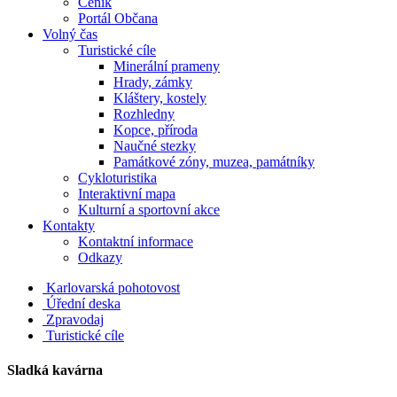
Ceník
Portál Občana
Volný čas
Turistické cíle
Minerální prameny
Hrady, zámky
Kláštery, kostely
Rozhledny
Kopce, příroda
Naučné stezky
Památkové zóny, muzea, památníky
Cykloturistika
Interaktivní mapa
Kulturní a sportovní akce
Kontakty
Kontaktní informace
Odkazy
Karlovarská pohotovost
Úřední deska
Zpravodaj
Turistické cíle
Sladká kavárna