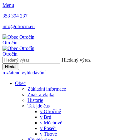
Menu
353 394 237
info@otrocin.eu
Otročín
Otročín
Hledaný výraz
Hledat
rozšířené vyhledávání
Obec
Základní informace
Znak a vlajka
Historie
Tak jde čas
v Otročíně
v Brti
v Měchově
v Poseči
v Tisové
Přilehlé obce