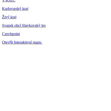
VSOZČ
Karlovarský kraj
Živý kraj
Svazek obcí Slavkovský les
Czechpoint
Otevřít Interaktivní mapu