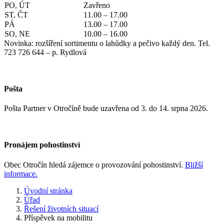
PO, ÚT
Zavřeno
ST, ČT
11.00 – 17.00
PÁ
13.00 – 17.00
SO, NE
10.00 – 16.00
Novinka: rozšíření sortimentu o lahůdky a pečivo každý den. Tel.
723 726 644 – p. Rydlová
Pošta
Pošta Partner v Otročíně bude uzavřena od 3. do 14. srpna 2026.
Pronájem pohostinství
Obec Otročín hledá zájemce o provozování pohostinství.
Bližší
informace.
Úvodní stránka
Úřad
Řešení životních situací
Příspěvek na mobilitu