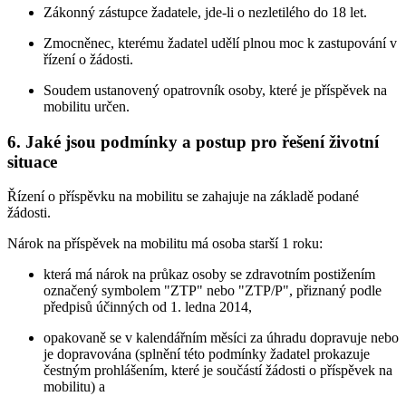
Zákonný zástupce žadatele, jde-li o nezletilého do 18 let.
Zmocněnec, kterému žadatel udělí plnou moc k zastupování v
řízení o žádosti.
Soudem ustanovený opatrovník osoby, které je příspěvek na
mobilitu určen.
6. Jaké jsou podmínky a postup pro řešení životní
situace
Řízení o příspěvku na mobilitu se zahajuje na základě podané
žádosti.
Nárok na příspěvek na mobilitu má osoba starší 1 roku:
která má nárok na průkaz osoby se zdravotním postižením
označený symbolem "ZTP" nebo "ZTP/P", přiznaný podle
předpisů účinných od 1. ledna 2014,
opakovaně se v kalendářním měsíci za úhradu dopravuje nebo
je dopravována (splnění této podmínky žadatel prokazuje
čestným prohlášením, které je součástí žádosti o příspěvek na
mobilitu) a