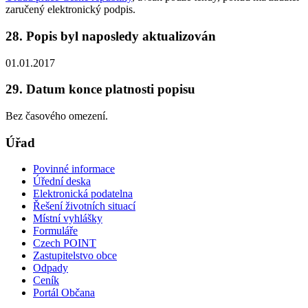
zaručený elektronický podpis.
28. Popis byl naposledy aktualizován
01.01.2017
29. Datum konce platnosti popisu
Bez časového omezení.
Úřad
Povinné informace
Úřední deska
Elektronická podatelna
Řešení životních situací
Místní vyhlášky
Formuláře
Czech POINT
Zastupitelstvo obce
Odpady
Ceník
Portál Občana