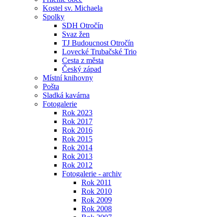
Kostel sv. Michaela
Spolky
SDH Otročín
Svaz žen
TJ Budoucnost Otročín
Lovecké Trubačské Trio
Cesta z města
Český západ
Místní knihovny
Pošta
Sladká kavárna
Fotogalerie
Rok 2023
Rok 2017
Rok 2016
Rok 2015
Rok 2014
Rok 2013
Rok 2012
Fotogalerie - archiv
Rok 2011
Rok 2010
Rok 2009
Rok 2008