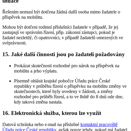
situace
Řešením nemusí být dotčena žádná další osoba mimo žadatele o
příspěvek na mobilitu.
Mohou být dotčeni rodinní příslušníci žadatele v případě, že jej
zastupují ve správním řízení, příp. zákonní zástupci, pokud je
žadatel nezletilý, či opatrovníci, v případě žadatelů omezených ve
svéprávnosti.
15. Jaké další činnosti jsou po žadateli požadovány
Prokázat skutečnosti rozhodné pro nárok na příspěvek na
mobilitu a jeho výplatu.
Písemně ohlásit krajské pobočce Úřadu práce České
republiky v průběhu řízení o příspěvku na mobilitu změny ve
skutečnostech, které byly uvedeny v žádosti, a změny
rozhodné pro průběh řízení, a to ve lhůtě do 8 dnů ode dne,
kdy taková změna nastala.
16. Elektronická služba, kterou lze využít
Datová schránka nebo e-mail na příslušné
kontaktní pracoviště
Úřadu práce České republiky
, avšak pouze tehdy, pokud má žadatel