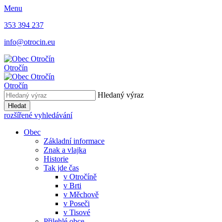
Menu
353 394 237
info@otrocin.eu
Otročín
Otročín
Hledaný výraz
Hledat
rozšířené vyhledávání
Obec
Základní informace
Znak a vlajka
Historie
Tak jde čas
v Otročíně
v Brti
v Měchově
v Poseči
v Tisové
Přilehlé obce