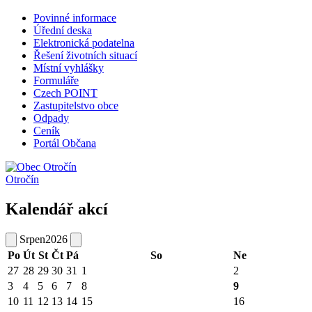
Povinné informace
Úřední deska
Elektronická podatelna
Řešení životních situací
Místní vyhlášky
Formuláře
Czech POINT
Zastupitelstvo obce
Odpady
Ceník
Portál Občana
Otročín
Kalendář akcí
Srpen
2026
Po
Út
St
Čt
Pá
So
Ne
27
28
29
30
31
1
2
3
4
5
6
7
8
9
10
11
12
13
14
15
16