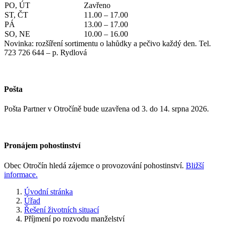
PO, ÚT
Zavřeno
ST, ČT
11.00 – 17.00
PÁ
13.00 – 17.00
SO, NE
10.00 – 16.00
Novinka: rozšíření sortimentu o lahůdky a pečivo každý den. Tel.
723 726 644 – p. Rydlová
Pošta
Pošta Partner v Otročíně bude uzavřena od 3. do 14. srpna 2026.
Pronájem pohostinství
Obec Otročín hledá zájemce o provozování pohostinství.
Bližší
informace.
Úvodní stránka
Úřad
Řešení životních situací
Příjmení po rozvodu manželství