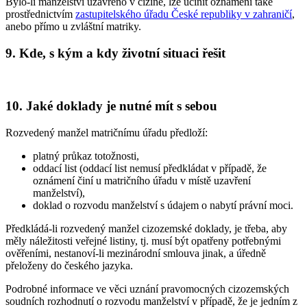
Bylo-li manželství uzavřeno v cizině, lze učinit oznámení také
prostřednictvím
zastupitelského úřadu České republiky v zahraničí
,
anebo přímo u zvláštní matriky.
9. Kde, s kým a kdy životní situaci řešit
10. Jaké doklady je nutné mít s sebou
Rozvedený manžel matričnímu úřadu předloží:
platný průkaz totožnosti,
oddací list (oddací list nemusí předkládat v případě, že
oznámení činí u matričního úřadu v místě uzavření
manželství),
doklad o rozvodu manželství s údajem o nabytí právní moci.
Předkládá-li rozvedený manžel cizozemské doklady, je třeba, aby
měly náležitosti veřejné listiny, tj. musí být opatřeny potřebnými
ověřeními, nestanoví-li mezinárodní smlouva jinak, a úředně
přeloženy do českého jazyka.
Podrobné informace ve věci uznání pravomocných cizozemských
soudních rozhodnutí o rozvodu manželství v případě, že je jedním z