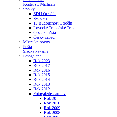
Kostel sv. Michaela
Spolky
SDH Otročín
Svaz žen
TJ Budoucnost Otročín
Lovecké Trubačské Trio
Cesta z města
Český západ
Místní knihovny
Pošta
Sladká kavárna
Fotogalerie
Rok 2023
Rok 2017
Rok 2016
Rok 2015
Rok 2014
Rok 2013
Rok 2012
Fotogalerie - archiv
Rok 2011
Rok 2010
Rok 2009
Rok 2008