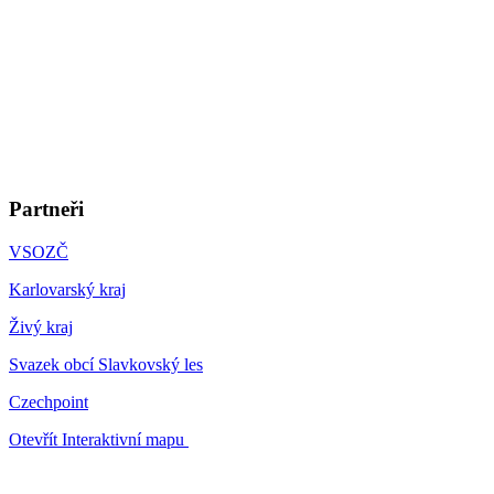
Partneři
VSOZČ
Karlovarský kraj
Živý kraj
Svazek obcí Slavkovský les
Czechpoint
Otevřít Interaktivní mapu