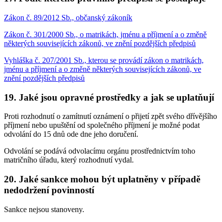
Zákon č. 89/2012 Sb., občanský zákoník
Zákon č. 301/2000 Sb., o matrikách, jménu a příjmení a o změně
některých souvisejících zákonů, ve znění pozdějších předpisů
Vyhláška č. 207/2001 Sb., kterou se provádí zákon o matrikách,
jménu a příjmení a o změně některých souvisejících zákonů, ve
znění pozdějších předpisů
19. Jaké jsou opravné prostředky a jak se uplatňují
Proti rozhodnutí o zamítnutí oznámení o přijetí zpět svého dřívějšího
příjmení nebo upuštění od společného příjmení je možné podat
odvolání do 15 dnů ode dne jeho doručení.
Odvolání se podává odvolacímu orgánu prostřednictvím toho
matričního úřadu, který rozhodnutí vydal.
20. Jaké sankce mohou být uplatněny v případě
nedodržení povinností
Sankce nejsou stanoveny.