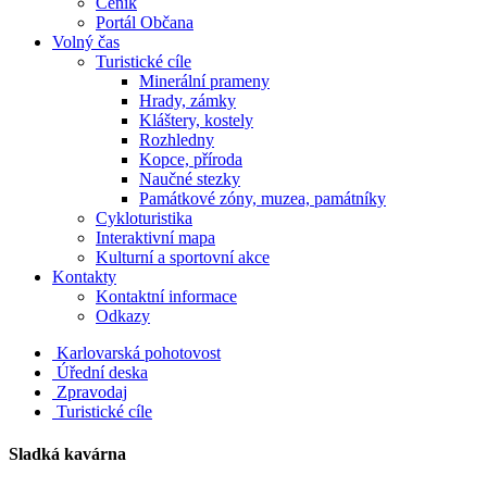
Ceník
Portál Občana
Volný čas
Turistické cíle
Minerální prameny
Hrady, zámky
Kláštery, kostely
Rozhledny
Kopce, příroda
Naučné stezky
Památkové zóny, muzea, památníky
Cykloturistika
Interaktivní mapa
Kulturní a sportovní akce
Kontakty
Kontaktní informace
Odkazy
Karlovarská pohotovost
Úřední deska
Zpravodaj
Turistické cíle
Sladká kavárna