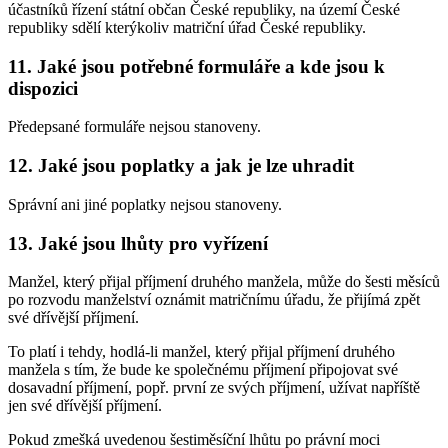
účastníků řízení státní občan České republiky, na území České
republiky sdělí kterýkoliv matriční úřad České republiky.
11. Jaké jsou potřebné formuláře a kde jsou k
dispozici
Předepsané formuláře nejsou stanoveny.
12. Jaké jsou poplatky a jak je lze uhradit
Správní ani jiné poplatky nejsou stanoveny.
13. Jaké jsou lhůty pro vyřízení
Manžel, který přijal příjmení druhého manžela, může do šesti měsíců
po rozvodu manželství oznámit matričnímu úřadu, že přijímá zpět
své dřívější příjmení.
To platí i tehdy, hodlá-li manžel, který přijal příjmení druhého
manžela s tím, že bude ke společnému příjmení připojovat své
dosavadní příjmení, popř. první ze svých příjmení, užívat napříště
jen své dřívější příjmení.
Pokud zmešká uvedenou šestiměsíční lhůtu po právní moci