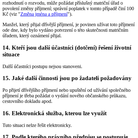
rozhodnutí o rozvodu, může požádat příslušný matriční úřad o
povolení změny příjmení; správní poplatek v tomto případě činí 100
Kč (viz "
Změna jména a příjmení
").
Manžel, který přijal dřívější příjmení, je povinen užívat toto příjmení
ode dne, kdy bylo vydáno potvrzení o této skutečnosti matričním
úřadem, který oznámení přijal.
14. Kteří jsou další účastníci (dotčení) řešení životní
situace
Další účastníci postupu nejsou stanoveni.
15. Jaké další činnosti jsou po žadateli požadovány
Po přijetí dřívějšího příjmení nebo upuštění od užívání společného
příjmení je třeba požádat o vydání nového občanského průkazu,
cestovního dokladu apod.
16. Elektronická služba, kterou lze využít
Tuto situaci nelze řešit elektronicky.
17. Podle kterého právního předpisu se postupuje