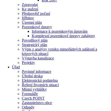
Rok 2007
Zpravodaj
Ke stažení
Předpověď počasí
Hřbitov
Územní plán
Pozemkové úpravy
Informace k pozemkovým úpravám
Komplexní pozemkové úpravy zahájeny
Povodňový plán
Strategický plán
Výpis z analýzy vzniku mimořádných událostí a
krizových situací
Výstavba kanalizace
Projekty
Úřad
Povinné informace
Úřední deska
Elektronická podatelna
Řešení životních situací
Místní vyhlášky
Formuláře
Czech POINT
Zastupitelstvo obce
Odpady