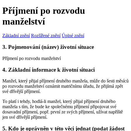
Příjmení po rozvodu
manželství
Základní znění
Rozšířené znění
Úplné znění
3. Pojmenování (název) životní situace
Příjmení po rozvodu manželství
4. Základní informace k životní situaci
Manžel, který přijal příjmení druhého manžela, může do šesti měsíců
po rozvodu manželství oznámit matričnímu úřadu, že přijímá zpět
své dřívější příjmení.
To platí i tehdy, hodlá-li manžel, který přijal příjmení druhého
manžela s tím, že bude ke společnému příjmení připojovat své
dosavadní příjmení, popř. první ze svých příjmení, užívat napříště
jen své dřívější příjmení.
5. Kdo je oprávněn v této věci jednat (podat žádost