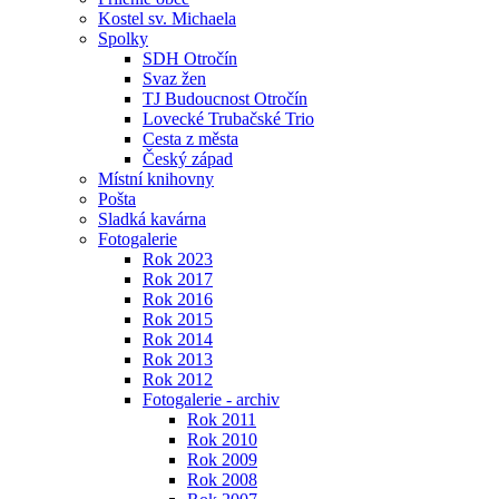
Kostel sv. Michaela
Spolky
SDH Otročín
Svaz žen
TJ Budoucnost Otročín
Lovecké Trubačské Trio
Cesta z města
Český západ
Místní knihovny
Pošta
Sladká kavárna
Fotogalerie
Rok 2023
Rok 2017
Rok 2016
Rok 2015
Rok 2014
Rok 2013
Rok 2012
Fotogalerie - archiv
Rok 2011
Rok 2010
Rok 2009
Rok 2008