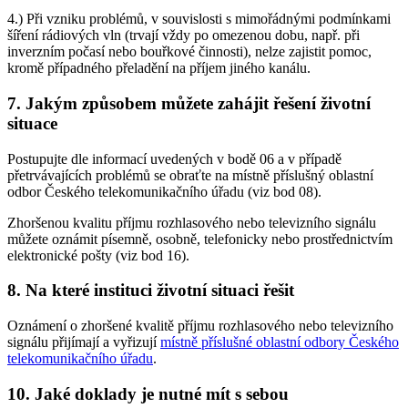
4.) Při vzniku problémů, v souvislosti s mimořádnými podmínkami
šíření rádiových vln (trvají vždy po omezenou dobu, např. při
inverzním počasí nebo bouřkové činnosti), nelze zajistit pomoc,
kromě případného přeladění na příjem jiného kanálu.
7. Jakým způsobem můžete zahájit řešení životní
situace
Postupujte dle informací uvedených v bodě 06 a v případě
přetrvávajících problémů se obraťte na místně příslušný oblastní
odbor Českého telekomunikačního úřadu (viz bod 08).
Zhoršenou kvalitu příjmu rozhlasového nebo televizního signálu
můžete oznámit písemně, osobně, telefonicky nebo prostřednictvím
elektronické pošty (viz bod 16).
8. Na které instituci životní situaci řešit
Oznámení o zhoršené kvalitě příjmu rozhlasového nebo televizního
signálu přijímají a vyřizují
místně příslušné oblastní odbory Českého
telekomunikačního úřadu
.
10. Jaké doklady je nutné mít s sebou