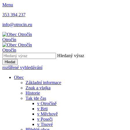
Menu
353 394 237
info@otrocin.eu
Otročín
Otročín
Hledaný výraz
Hledat
rozšířené vyhledávání
Obec
Základní informace
Znak a vlajka
Historie
Tak jde čas
v Otročíně
v Brti
v Měchově
v Poseči
v Tisové
Přilehlé obce