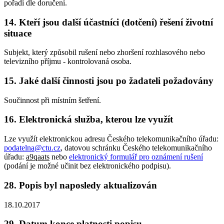
pořadí dle doručení.
14. Kteří jsou další účastníci (dotčení) řešení životní
situace
Subjekt, který způsobil rušení nebo zhoršení rozhlasového nebo
televizního příjmu - kontrolovaná osoba.
15. Jaké další činnosti jsou po žadateli požadovány
Součinnost při místním šetření.
16. Elektronická služba, kterou lze využít
Lze využít elektronickou adresu Českého telekomunikačního úřadu:
podatelna@ctu.cz
, datovou schránku Českého telekomunikačního
úřadu:
a9qaats
nebo
elektronický formulář pro oznámení rušení
(podání je možné učinit bez elektronického podpisu).
28. Popis byl naposledy aktualizován
18.10.2017
29. Datum konce platnosti popisu