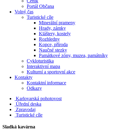
Ceník
Portál Občana
Volný čas
Turistické cíle
Minerální prameny
Hrady, zámky
Kláštery, kostely
Rozhledny
Kopce, příroda
Naučné stezky
Památkové zóny, muzea, památníky
Cykloturistika
Interaktivní mapa
Kulturní a sportovní akce
Kontakty
Kontaktní informace
Odkazy
Karlovarská pohotovost
Úřední deska
Zpravodaj
Turistické cíle
Sladká kavárna