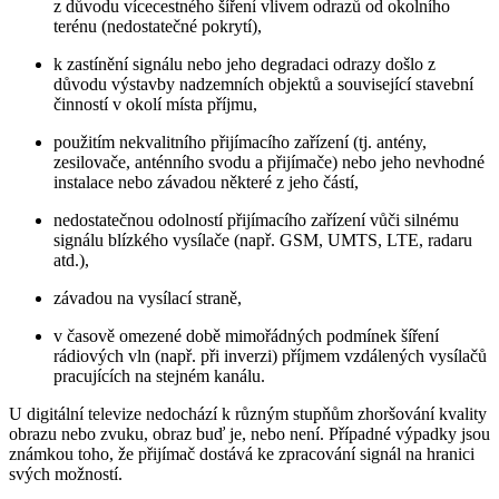
z důvodu vícecestného šíření vlivem odrazů od okolního
terénu (nedostatečné pokrytí),
k zastínění signálu nebo jeho degradaci odrazy došlo z
důvodu výstavby nadzemních objektů a související stavební
činností v okolí místa příjmu,
použitím nekvalitního přijímacího zařízení (tj. antény,
zesilovače, anténního svodu a přijímače) nebo jeho nevhodné
instalace nebo závadou některé z jeho částí,
nedostatečnou odolností přijímacího zařízení vůči silnému
signálu blízkého vysílače (např. GSM, UMTS, LTE, radaru
atd.),
závadou na vysílací straně,
v časově omezené době mimořádných podmínek šíření
rádiových vln (např. při inverzi) příjmem vzdálených vysílačů
pracujících na stejném kanálu.
U digitální televize nedochází k různým stupňům zhoršování kvality
obrazu nebo zvuku, obraz buď je, nebo není. Případné výpadky jsou
známkou toho, že přijímač dostává ke zpracování signál na hranici
svých možností.