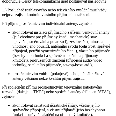
doporučuje Český telekomunikační úřad
postupovat následovně
:
1.) Posluchač rozhlasového nebo televizního vysílání musí vždy
nejprve zajistit kontrolu vlastního přijímacího zařízení.
Při příjmu prostřednictvím individuální antény, zejména:
zkontrolovat instalaci přijímacího zařízení: venkovní antény
(její vhodnost pro přijímaný kanál, mechanický stav,
upevnění, směrování a polarizaci), zesilovače (nutnost a
vhodnost jeho použití), anténního svodu (celistvost, správné
připojení, použití symetrizačního členu), vlastního přijímače
(bezchybnou funkci a správné naladění na přijímaný
kmitočet), přidružených zařízení (připojení audio-video
techniky, satelitního přijímače, set-top-boxu atd.),
prostřednictvím vnitřní (pokojové) nebo jiné náhražkové
antény většinou nelze kvalitní příjem zajistit.
Při společném příjmu prostřednictvím televizního kabelového
rozvodu (dále jen "TKR") nebo společné antény (dále jen "STA"),
zejména:
zkontrolovat celistvost účastnické šňůry, včetně jejího
správného připojení, a vlastní přijímač (jeho bezchybnou
funkci a správné naladění na přijímaný kmitočet),