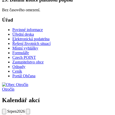
Bez časového omezení.
Úřad
Povinné informace
Úřední deska
Elektronická podatelna
Řešení životních situací
Místní vyhlášky
Formuláře
Czech POINT
Zastupitelstvo obce
Odpady
Ceník
Portál Občana
Otročín
Kalendář akcí
Srpen
2026