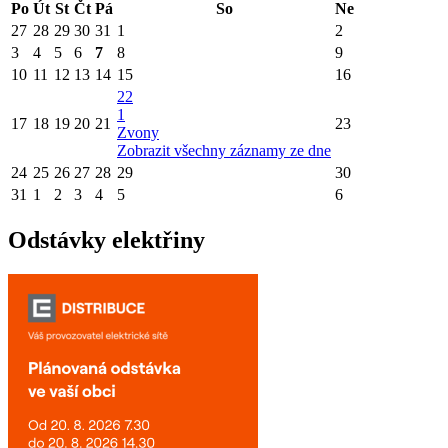
Po
Út
St
Čt
Pá
So
Ne
27
28
29
30
31
1
2
3
4
5
6
7
8
9
10
11
12
13
14
15
16
22
1
17
18
19
20
21
23
Zvony
Zobrazit všechny záznamy ze dne
24
25
26
27
28
29
30
31
1
2
3
4
5
6
Odstávky elektřiny