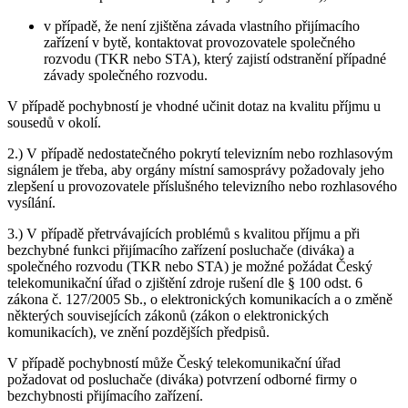
v případě, že není zjištěna závada vlastního přijímacího
zařízení v bytě, kontaktovat provozovatele společného
rozvodu (TKR nebo STA), který zajistí odstranění případné
závady společného rozvodu.
V případě pochybností je vhodné učinit dotaz na kvalitu příjmu u
sousedů v okolí.
2.) V případě nedostatečného pokrytí televizním nebo rozhlasovým
signálem je třeba, aby orgány místní samosprávy požadovaly jeho
zlepšení u provozovatele příslušného televizního nebo rozhlasového
vysílání.
3.) V případě přetrvávajících problémů s kvalitou příjmu a při
bezchybné funkci přijímacího zařízení posluchače (diváka) a
společného rozvodu (TKR nebo STA) je možné požádat Český
telekomunikační úřad o zjištění zdroje rušení dle § 100 odst. 6
zákona č. 127/2005 Sb., o elektronických komunikacích a o změně
některých souvisejících zákonů (zákon o elektronických
komunikacích), ve znění pozdějších předpisů.
V případě pochybností může Český telekomunikační úřad
požadovat od posluchače (diváka) potvrzení odborné firmy o
bezchybnosti přijímacího zařízení.