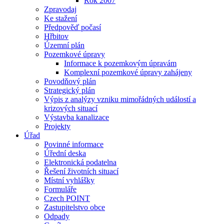
Rok 2007
Zpravodaj
Ke stažení
Předpověď počasí
Hřbitov
Územní plán
Pozemkové úpravy
Informace k pozemkovým úpravám
Komplexní pozemkové úpravy zahájeny
Povodňový plán
Strategický plán
Výpis z analýzy vzniku mimořádných událostí a
krizových situací
Výstavba kanalizace
Projekty
Úřad
Povinné informace
Úřední deska
Elektronická podatelna
Řešení životních situací
Místní vyhlášky
Formuláře
Czech POINT
Zastupitelstvo obce
Odpady