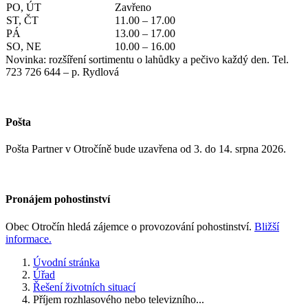
PO, ÚT
Zavřeno
ST, ČT
11.00 – 17.00
PÁ
13.00 – 17.00
SO, NE
10.00 – 16.00
Novinka: rozšíření sortimentu o lahůdky a pečivo každý den. Tel.
723 726 644 – p. Rydlová
Pošta
Pošta Partner v Otročíně bude uzavřena od 3. do 14. srpna 2026.
Pronájem pohostinství
Obec Otročín hledá zájemce o provozování pohostinství.
Bližší
informace.
Úvodní stránka
Úřad
Řešení životních situací
Příjem rozhlasového nebo televizního...