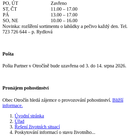
PO, ÚT
Zavřeno
ST, ČT
11.00 – 17.00
PÁ
13.00 – 17.00
SO, NE
10.00 – 16.00
Novinka: rozšíření sortimentu o lahůdky a pečivo každý den. Tel.
723 726 644 – p. Rydlová
Pošta
Pošta Partner v Otročíně bude uzavřena od 3. do 14. srpna 2026.
Pronájem pohostinství
Obec Otročín hledá zájemce o provozování pohostinství.
Bližší
informace.
Úvodní stránka
Úřad
Řešení životních situací
Poskytování informací o stavu životního...