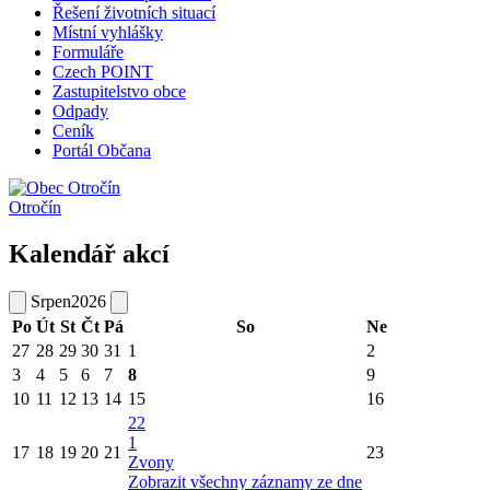
Řešení životních situací
Místní vyhlášky
Formuláře
Czech POINT
Zastupitelstvo obce
Odpady
Ceník
Portál Občana
Otročín
Kalendář akcí
Srpen
2026
Po
Út
St
Čt
Pá
So
Ne
27
28
29
30
31
1
2
3
4
5
6
7
8
9
10
11
12
13
14
15
16
22
1
17
18
19
20
21
23
Zvony
Zobrazit všechny záznamy ze dne