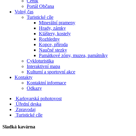
Ceník
Portál Občana
Volný čas
Turistické cíle
Minerální prameny
Hrady, zámky
Kláštery, kostely
Rozhledny
Kopce, příroda
Naučné stezky
Památkové zóny, muzea, památníky
Cykloturistika
Interaktivní mapa
Kulturní a sportovní akce
Kontakty
Kontaktní informace
Odkazy
Karlovarská pohotovost
Úřední deska
Zpravodaj
Turistické cíle
Sladká kavárna