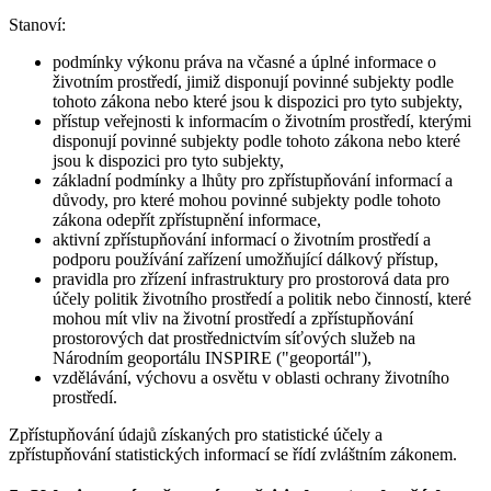
Stanoví:
podmínky výkonu práva na včasné a úplné informace o
životním prostředí, jimiž disponují povinné subjekty podle
tohoto zákona nebo které jsou k dispozici pro tyto subjekty,
přístup veřejnosti k informacím o životním prostředí, kterými
disponují povinné subjekty podle tohoto zákona nebo které
jsou k dispozici pro tyto subjekty,
základní podmínky a lhůty pro zpřístupňování informací a
důvody, pro které mohou povinné subjekty podle tohoto
zákona odepřít zpřístupnění informace,
aktivní zpřístupňování informací o životním prostředí a
podporu používání zařízení umožňující dálkový přístup,
pravidla pro zřízení infrastruktury pro prostorová data pro
účely politik životního prostředí a politik nebo činností, které
mohou mít vliv na životní prostředí a zpřístupňování
prostorových dat prostřednictvím síťových služeb na
Národním geoportálu INSPIRE ("geoportál"),
vzdělávání, výchovu a osvětu v oblasti ochrany životního
prostředí.
Zpřístupňování údajů získaných pro statistické účely a
zpřístupňování statistických informací se řídí zvláštním zákonem.