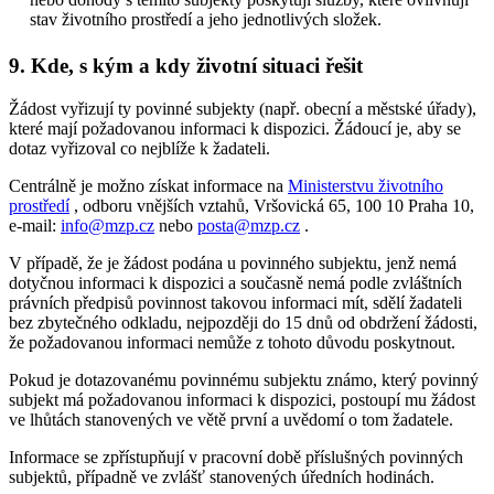
stav životního prostředí a jeho jednotlivých složek.
9. Kde, s kým a kdy životní situaci řešit
Žádost vyřizují ty povinné subjekty (např. obecní a městské úřady),
které mají požadovanou informaci k dispozici. Žádoucí je, aby se
dotaz vyřizoval co nejblíže k žadateli.
Centrálně je možno získat informace na
Ministerstvu životního
prostředí
, odboru vnějších vztahů, Vršovická 65, 100 10 Praha 10,
e-mail:
info@mzp.cz
nebo
posta@mzp.cz
.
V případě, že je žádost podána u povinného subjektu, jenž nemá
dotyčnou informaci k dispozici a současně nemá podle zvláštních
právních předpisů povinnost takovou informaci mít, sdělí žadateli
bez zbytečného odkladu, nejpozději do 15 dnů od obdržení žádosti,
že požadovanou informaci nemůže z tohoto důvodu poskytnout.
Pokud je dotazovanému povinnému subjektu známo, který povinný
subjekt má požadovanou informaci k dispozici, postoupí mu žádost
ve lhůtách stanovených ve větě první a uvědomí o tom žadatele.
Informace se zpřístupňují v pracovní době příslušných povinných
subjektů, případně ve zvlášť stanovených úředních hodinách.