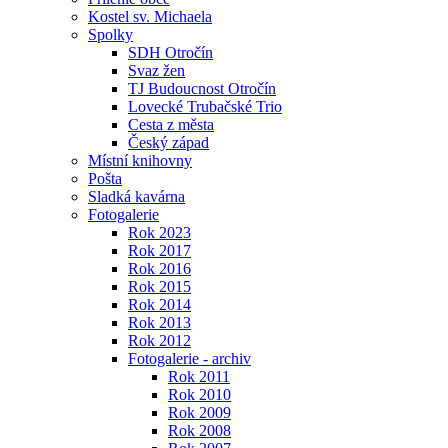
Kostel sv. Michaela
Spolky
SDH Otročín
Svaz žen
TJ Budoucnost Otročín
Lovecké Trubačské Trio
Cesta z města
Český západ
Místní knihovny
Pošta
Sladká kavárna
Fotogalerie
Rok 2023
Rok 2017
Rok 2016
Rok 2015
Rok 2014
Rok 2013
Rok 2012
Fotogalerie - archiv
Rok 2011
Rok 2010
Rok 2009
Rok 2008