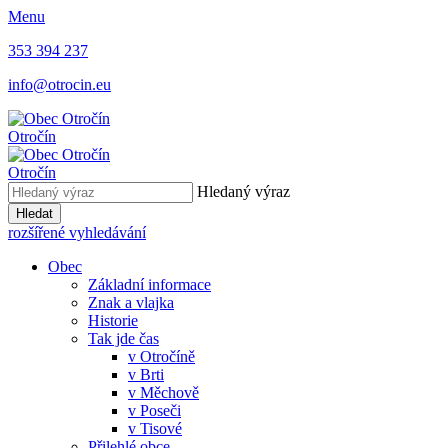
Menu
353 394 237
info@otrocin.eu
Otročín
Otročín
Hledaný výraz
Hledat
rozšířené vyhledávání
Obec
Základní informace
Znak a vlajka
Historie
Tak jde čas
v Otročíně
v Brti
v Měchově
v Poseči
v Tisové
Přilehlé obce