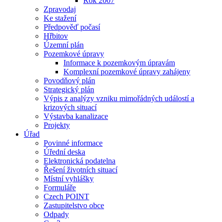
Rok 2007
Zpravodaj
Ke stažení
Předpověď počasí
Hřbitov
Územní plán
Pozemkové úpravy
Informace k pozemkovým úpravám
Komplexní pozemkové úpravy zahájeny
Povodňový plán
Strategický plán
Výpis z analýzy vzniku mimořádných událostí a
krizových situací
Výstavba kanalizace
Projekty
Úřad
Povinné informace
Úřední deska
Elektronická podatelna
Řešení životních situací
Místní vyhlášky
Formuláře
Czech POINT
Zastupitelstvo obce
Odpady