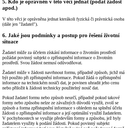
5. Kdo je oprávněn v této věci jednat (podat žádost
apod.)
V této věci je oprávněna jednat kterákoli fyzická či právnická osoba
(dále jen "žadatel").
6. Jaké jsou podmínky a postup pro řešení životní
situace
Žadatel může za účelem získání informace o životním prostředí
požádat povinný subjekt o zpřístupnění informace o životním
prostředí. Svou žádost nemusí odůvodňovat.
Žadatel může v žádosti navrhnout formu, případně způsob, jichž má
být použito při zpřístupnění informace. Pokud žádá o zpřístupnění
informace na technickém nosiči dat, je povinen uhradit jeho cenu
nebo přiložit k žádosti technicky použitelný nosič dat.
Pokud žadatel formu nebo způsob neurčí, případně pokud takové
formy nebo způsobu nelze ze závažných důvodů využít, zvolí se
způsob a forma zpřístupnění informace s ohledem na splnění účelu
žádosti o zpřístupnění informace a její optimální využití žadatelem.
V pochybnostech se využije především formy a způsobu, jež byly
žadatelem využity k podání žádosti. Pokud povinný subjekt