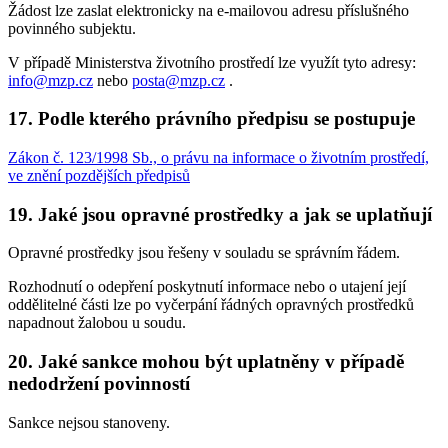
Žádost lze zaslat elektronicky na e-mailovou adresu příslušného
povinného subjektu.
V případě Ministerstva životního prostředí lze využít tyto adresy:
info@mzp.cz
nebo
posta@mzp.cz
.
17. Podle kterého právního předpisu se postupuje
Zákon č. 123/1998 Sb., o právu na informace o životním prostředí,
ve znění pozdějších předpisů
19. Jaké jsou opravné prostředky a jak se uplatňují
Opravné prostředky jsou řešeny v souladu se správním řádem.
Rozhodnutí o odepření poskytnutí informace nebo o utajení její
oddělitelné části lze po vyčerpání řádných opravných prostředků
napadnout žalobou u soudu.
20. Jaké sankce mohou být uplatněny v případě
nedodržení povinností
Sankce nejsou stanoveny.