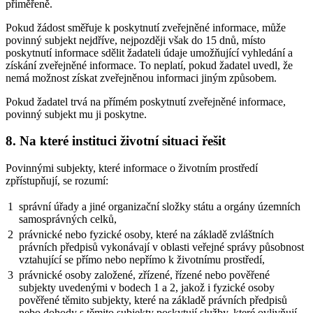
přiměřeně.
Pokud žádost směřuje k poskytnutí zveřejněné informace, může
povinný subjekt nejdříve, nejpozději však do 15 dnů, místo
poskytnutí informace sdělit žadateli údaje umožňující vyhledání a
získání zveřejněné informace. To neplatí, pokud žadatel uvedl, že
nemá možnost získat zveřejněnou informaci jiným způsobem.
Pokud žadatel trvá na přímém poskytnutí zveřejněné informace,
povinný subjekt mu ji poskytne.
8. Na které instituci životní situaci řešit
Povinnými subjekty, které informace o životním prostředí
zpřístupňují, se rozumí:
1
správní úřady a jiné organizační složky státu a orgány územních
samosprávných celků,
2
právnické nebo fyzické osoby, které na základě zvláštních
právních předpisů vykonávají v oblasti veřejné správy působnost
vztahující se přímo nebo nepřímo k životnímu prostředí,
3
právnické osoby založené, zřízené, řízené nebo pověřené
subjekty uvedenými v bodech 1 a 2, jakož i fyzické osoby
pověřené těmito subjekty, které na základě právních předpisů
nebo dohody s těmito subjekty poskytují služby, které ovlivňují