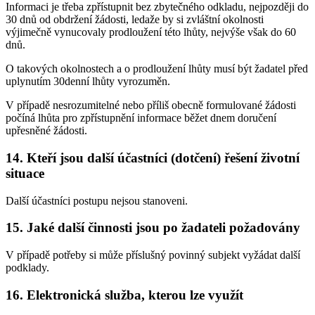
Informaci je třeba zpřístupnit bez zbytečného odkladu, nejpozději do
30 dnů od obdržení žádosti, ledaže by si zvláštní okolnosti
výjimečně vynucovaly prodloužení této lhůty, nejvýše však do 60
dnů.
O takových okolnostech a o prodloužení lhůty musí být žadatel před
uplynutím 30denní lhůty vyrozuměn.
V případě nesrozumitelné nebo příliš obecně formulované žádosti
počíná lhůta pro zpřístupnění informace běžet dnem doručení
upřesněné žádosti.
14. Kteří jsou další účastníci (dotčení) řešení životní
situace
Další účastníci postupu nejsou stanoveni.
15. Jaké další činnosti jsou po žadateli požadovány
V případě potřeby si může příslušný povinný subjekt vyžádat další
podklady.
16. Elektronická služba, kterou lze využít