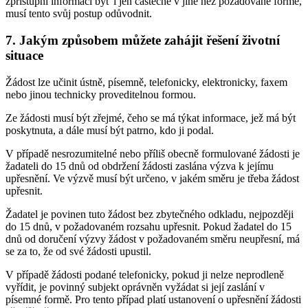
zpřístupní informaci byť i jen částečně v jiné než požadované formě,
musí tento svůj postup odůvodnit.
7. Jakým způsobem můžete zahájit řešení životní
situace
Žádost lze učinit ústně, písemně, telefonicky, elektronicky, faxem
nebo jinou technicky proveditelnou formou.
Ze žádosti musí být zřejmé, čeho se má týkat informace, jež má být
poskytnuta, a dále musí být patrno, kdo ji podal.
V případě nesrozumitelné nebo příliš obecně formulované žádosti je
žadateli do 15 dnů od obdržení žádosti zaslána výzva k jejímu
upřesnění. Ve výzvě musí být určeno, v jakém směru je třeba žádost
upřesnit.
Žadatel je povinen tuto žádost bez zbytečného odkladu, nejpozději
do 15 dnů, v požadovaném rozsahu upřesnit. Pokud žadatel do 15
dnů od doručení výzvy žádost v požadovaném směru neupřesní, má
se za to, že od své žádosti upustil.
V případě žádosti podané telefonicky, pokud ji nelze neprodleně
vyřídit, je povinný subjekt oprávněn vyžádat si její zaslání v
písemné formě. Pro tento případ platí ustanovení o upřesnění žádosti