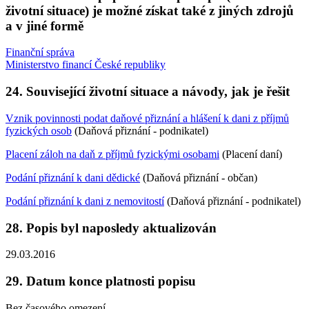
životní situace) je možné získat také z jiných zdrojů
a v jiné formě
Finanční správa
Ministerstvo financí České republiky
24. Související životní situace a návody, jak je řešit
Vznik povinnosti podat daňové přiznání a hlášení k dani z příjmů
fyzických osob
(Daňová přiznání - podnikatel)
Placení záloh na daň z příjmů fyzickými osobami
(Placení daní)
Podání přiznání k dani dědické
(Daňová přiznání - občan)
Podání přiznání k dani z nemovitostí
(Daňová přiznání - podnikatel)
28. Popis byl naposledy aktualizován
29.03.2016
29. Datum konce platnosti popisu
Bez časového omezení.