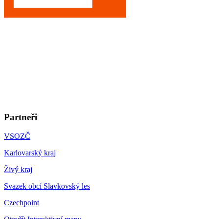
Partneři
VSOZČ
Karlovarský kraj
Živý kraj
Svazek obcí Slavkovský les
Czechpoint