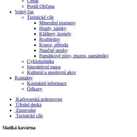
Ceník
Portál Občana
Volný čas
Turistické cíle
Minerální prameny
Hrady, zámky
Kláštery, kostely
Rozhledny
Kopce, příroda
Naučné stezky
Památkové zóny, muzea, památníky
Cykloturistika
Interaktivní mapa
Kulturní a sportovní akce
Kontakty
Kontaktní informace
Odkazy
Karlovarská pohotovost
Úřední deska
Zpravodaj
Turistické cíle
Sladká kavárna