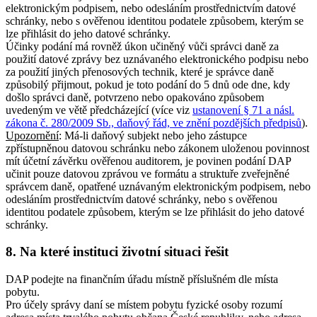
elektronickým podpisem, nebo odesláním prostřednictvím datové
schránky, nebo s ověřenou identitou podatele způsobem, kterým se
lze přihlásit do jeho datové schránky.
Účinky podání má rovněž úkon učiněný vůči správci daně za
použití datové zprávy bez uznávaného elektronického podpisu nebo
za použití jiných přenosových technik, které je správce daně
způsobilý přijmout, pokud je toto podání do 5 dnů ode dne, kdy
došlo správci daně, potvrzeno nebo opakováno způsobem
uvedeným ve větě předcházející (více viz
ustanovení § 71 a násl.
zákona č. 280/2009 Sb., daňový řád, ve znění pozdějších předpisů
).
Upozornění
: Má-li daňový subjekt nebo jeho zástupce
zpřístupněnou datovou schránku nebo zákonem uloženou povinnost
mít účetní závěrku ověřenou auditorem, je povinen podání DAP
učinit pouze datovou zprávou ve formátu a struktuře zveřejněné
správcem daně, opatřené uznávaným elektronickým podpisem, nebo
odesláním prostřednictvím datové schránky, nebo s ověřenou
identitou podatele způsobem, kterým se lze přihlásit do jeho datové
schránky.
8. Na které instituci životní situaci řešit
DAP podejte na finančním úřadu místně příslušném dle místa
pobytu.
Pro účely správy daní se místem pobytu fyzické osoby rozumí