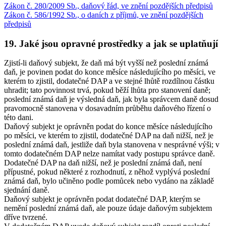
Zákon č. 280/2009 Sb., daňový řád, ve znění pozdějších předpisů
Zákon č. 586/1992 Sb., o daních z příjmů, ve znění pozdějších
předpisů
19. Jaké jsou opravné prostředky a jak se uplatňují
Zjistí-li daňový subjekt, že daň má být vyšší než poslední známá
daň, je povinen podat do konce měsíce následujícího po měsíci, ve
kterém to zjistil, dodatečné DAP a ve stejné lhůtě rozdílnou částku
uhradit; tato povinnost trvá, pokud běží lhůta pro stanovení daně;
poslední známá daň je výsledná daň, jak byla správcem daně dosud
pravomocně stanovena v dosavadním průběhu daňového řízení o
této dani.
Daňový subjekt je oprávněn podat do konce měsíce následujícího
po měsíci, ve kterém to zjistil, dodatečné DAP na daň nižší, než je
poslední známá daň, jestliže daň byla stanovena v nesprávné výši; v
tomto dodatečném DAP nelze namítat vady postupu správce daně.
Dodatečné DAP na daň nižší, než je poslední známá daň, není
přípustné, pokud některé z rozhodnutí, z něhož vyplývá poslední
známá daň, bylo učiněno podle pomůcek nebo vydáno na základě
sjednání daně.
Daňový subjekt je oprávněn podat dodatečné DAP, kterým se
nemění poslední známá daň, ale pouze údaje daňovým subjektem
dříve tvrzené.