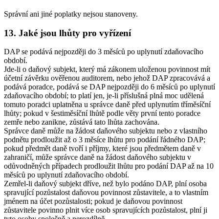
Správní ani jiné poplatky nejsou stanoveny.
13. Jaké jsou lhůty pro vyřízení
DAP se podává nejpozději do 3 měsíců po uplynutí zdaňovacího
období.
Jde-li o daňový subjekt, který má zákonem uloženou povinnost mít
účetní závěrku ověřenou auditorem, nebo jehož DAP zpracovává a
podává poradce, podává se DAP nejpozději do 6 měsíců po uplynutí
zdaňovacího období; to platí jen, je-li příslušná plná moc udělená
tomuto poradci uplatněna u správce daně před uplynutím tříměsíční
lhůty; pokud v šestiměsíční lhůtě podle věty první tento poradce
zemře nebo zanikne, zůstává tato lhůta zachována.
Správce daně může na žádost daňového subjektu nebo z vlastního
podnětu prodloužit až o 3 měsíce lhůtu pro podání řádného DAP;
pokud předmět daně tvoří i příjmy, které jsou předmětem daně v
zahraničí, může správce daně na žádost daňového subjektu v
odůvodněných případech prodloužit lhůtu pro podání DAP až na 10
měsíců po uplynutí zdaňovacího období.
Zemřel-li daňový subjekt dříve, než bylo podáno DAP, plní osoba
spravující pozůstalost daňovou povinnost zůstavitele, a to vlastním
jménem na účet pozůstalosti; pokud je daňovou povinnost
zůstavitele povinno plnit více osob spravujících pozůstalost, plní ji
tyto osoby společně a nerozdílně.