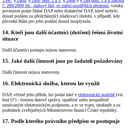
239c
,
§ 240a
,
§ 240c odst. 2 a 3
,
§ 240d
a
§ 244 odst. 1 a 4 zákona
č. 280/2009 Sb., daňový řád, ve znění pozdějších předpisů
, vzniká
povinnost podat řádné DAP nebo dodatečné DAP, které nebylo
dosud podáno za předcházející zdaňovací období, v případě, kdy
původní lhůta pro jeho podání dosud neuplynula.
14. Kteří jsou další účastníci (dotčení) řešení životní
situace
Další účastníci postupu nejsou stanoveni.
15. Jaké další činnosti jsou po žadateli požadovány
Další činnosti nejsou stanoveny.
16. Elektronická služba, kterou lze využít
DAP, včetně jeho příloh, lze podat také v
elektronické podobě
(viz
bod 07) - formou datové zprávy, opatřené nebo neopatřené
uznávaným elektronickým podpisem, a to ve tvaru, struktuře a za
podmínek zveřejněných Ministerstvem financí České republiky.
17. Podle kterého právního předpisu se postupuje