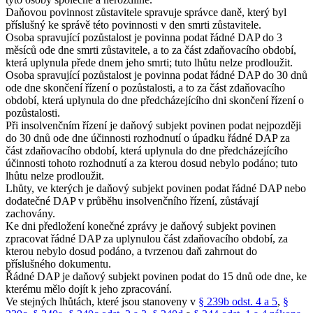
Daňovou povinnost zůstavitele spravuje správce daně, který byl
příslušný ke správě této povinnosti v den smrti zůstavitele.
Osoba spravující pozůstalost je povinna podat řádné DAP do 3
měsíců ode dne smrti zůstavitele, a to za část zdaňovacího období,
která uplynula přede dnem jeho smrti; tuto lhůtu nelze prodloužit.
Osoba spravující pozůstalost je povinna podat řádné DAP do 30 dnů
ode dne skončení řízení o pozůstalosti, a to za část zdaňovacího
období, která uplynula do dne předcházejícího dni skončení řízení o
pozůstalosti.
Při insolvenčním řízení je daňový subjekt povinen podat nejpozději
do 30 dnů ode dne účinnosti rozhodnutí o úpadku řádné DAP za
část zdaňovacího období, která uplynula do dne předcházejícího
účinnosti tohoto rozhodnutí a za kterou dosud nebylo podáno; tuto
lhůtu nelze prodloužit.
Lhůty, ve kterých je daňový subjekt povinen podat řádné DAP nebo
dodatečné DAP v průběhu insolvenčního řízení, zůstávají
zachovány.
Ke dni předložení konečné zprávy je daňový subjekt povinen
zpracovat řádné DAP za uplynulou část zdaňovacího období, za
kterou nebylo dosud podáno, a tvrzenou daň zahrnout do
příslušného dokumentu.
Řádné DAP je daňový subjekt povinen podat do 15 dnů ode dne, ke
kterému mělo dojít k jeho zpracování.
Ve stejných lhůtách, které jsou stanoveny v
§ 239b odst. 4 a 5
,
§