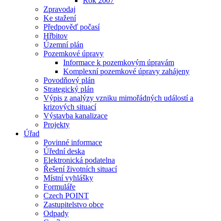
Rok 2007
Zpravodaj
Ke stažení
Předpověď počasí
Hřbitov
Územní plán
Pozemkové úpravy
Informace k pozemkovým úpravám
Komplexní pozemkové úpravy zahájeny
Povodňový plán
Strategický plán
Výpis z analýzy vzniku mimořádných událostí a
krizových situací
Výstavba kanalizace
Projekty
Úřad
Povinné informace
Úřední deska
Elektronická podatelna
Řešení životních situací
Místní vyhlášky
Formuláře
Czech POINT
Zastupitelstvo obce
Odpady