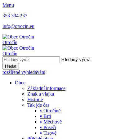
Menu
353 394 237
info@otrocin.eu
Otročín
Otročín
Hledaný výraz
Hledat
rozšířené vyhledávání
Obec
Základní informace
Znak a vlajka
Historie
Tak jde čas
v Otročíně
v Brti
v Měchově
v Poseči
v Tisové
Přilehlé obce