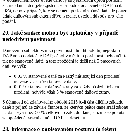
V dodatečném DAP uvede daňový subjekt rozdíl oproti poslední
známé dani a den jeho zjištění; v případě dodatečného DAP na daň
nižší, nebo v případě, kdy se nemění poslední známá daň, ale pouze
údaje daňovým subjektem dříve tvrzené, uvede i důvody pro jeho
podání.
20. Jaké sankce mohou být uplatněny v případě
nedodržení povinností
Daňovému subjektu vzniká povinnost uhradit pokutu, nepodá-li
DAP nebo dodatečné DAP, ačkoliv měl tuto povinnost, nebo učiní-li
tak po stanovené lhůtě, a toto zpoždění je delší než 5 pracovních
dnů, ve výši:
0,05 % stanovené daně za každý následující den prodlení,
nejvýše však 5 % stanovené daně,
0,01 % stanovené daňové ztráty za každý následující den
prodlení, nejvýše však 5 % stanovené daňové ztráty.
S účinností od zdaňovacího období 2015 je-li část dílčího základu
daně z příjmů ze závislé činnosti, ze kterých plátce daně sráží zálohu
na daň, vyšší než 50 % celkového základu daně, snižuje se pokuta
za opožděné tvrzení daně u DAP na desetinu.
23. Informace o popisovaném postupu (o řešení