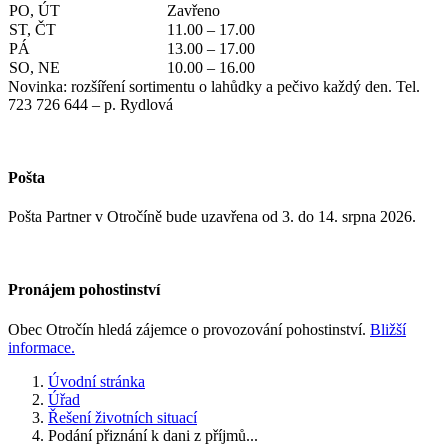
PO, ÚT
Zavřeno
ST, ČT
11.00 – 17.00
PÁ
13.00 – 17.00
SO, NE
10.00 – 16.00
Novinka: rozšíření sortimentu o lahůdky a pečivo každý den. Tel.
723 726 644 – p. Rydlová
Pošta
Pošta Partner v Otročíně bude uzavřena od 3. do 14. srpna 2026.
Pronájem pohostinství
Obec Otročín hledá zájemce o provozování pohostinství.
Bližší
informace.
Úvodní stránka
Úřad
Řešení životních situací
Podání přiznání k dani z příjmů...