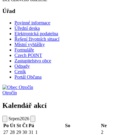
Úřad
Povinné informace
Úřední deska
Elektronická podatelna
Řešení životních situací
Místní vyhlášky
Formuláře
Czech POINT
Zastupitelstvo obce
Odpady
Ceník
Portál Občana
Otročín
Kalendář akcí
Srpen
2026
Po
Út
St
Čt
Pá
So
Ne
27
28
29
30
31
1
2