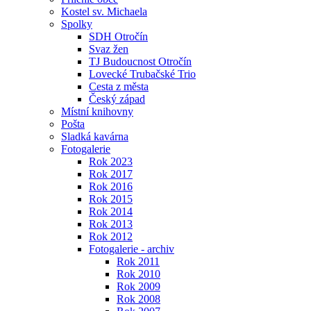
Kostel sv. Michaela
Spolky
SDH Otročín
Svaz žen
TJ Budoucnost Otročín
Lovecké Trubačské Trio
Cesta z města
Český západ
Místní knihovny
Pošta
Sladká kavárna
Fotogalerie
Rok 2023
Rok 2017
Rok 2016
Rok 2015
Rok 2014
Rok 2013
Rok 2012
Fotogalerie - archiv
Rok 2011
Rok 2010
Rok 2009
Rok 2008