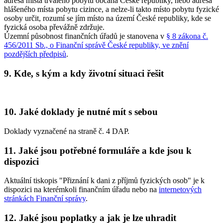
adresa místa trvalého pobytu občana České republiky, nebo adresa
hlášeného místa pobytu cizince, a nelze-li takto místo pobytu fyzické
osoby určit, rozumí se jím místo na území České republiky, kde se
fyzická osoba převážně zdržuje.
Územní působnost finančních úřadů je stanovena v
§ 8 zákona č.
456/2011 Sb., o Finanční správě České republiky, ve znění
pozdějších předpisů
.
9. Kde, s kým a kdy životní situaci řešit
10. Jaké doklady je nutné mít s sebou
Doklady vyznačené na straně č. 4 DAP.
11. Jaké jsou potřebné formuláře a kde jsou k
dispozici
Aktuální tiskopis "Přiznání k dani z příjmů fyzických osob" je k
dispozici na kterémkoli finančním úřadu nebo na
internetových
stránkách Finanční správy
.
12. Jaké jsou poplatky a jak je lze uhradit