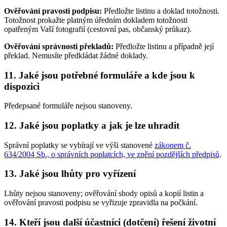
Ověřování pravosti podpisu:
Předložte listinu a doklad totožnosti.
Totožnost prokažte platným úředním dokladem totožnosti
opatřeným Vaší fotografií (cestovní pas, občanský průkaz).
Ověřování správnosti překladů:
Předložte listinu a případně její
překlad. Nemusíte předkládat žádné doklady.
11. Jaké jsou potřebné formuláře a kde jsou k
dispozici
Předepsané formuláře nejsou stanoveny.
12. Jaké jsou poplatky a jak je lze uhradit
Správní poplatky se vybírají ve výši stanovené
zákonem č.
634/2004 Sb., o správních poplatcích, ve znění pozdějších předpisů
.
13. Jaké jsou lhůty pro vyřízení
Lhůty nejsou stanoveny; ověřování shody opisů a kopií listin a
ověřování pravosti podpisu se vyřizuje zpravidla na počkání.
14. Kteří jsou další účastníci (dotčení) řešení životní