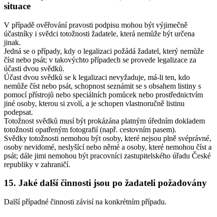
situace
V případě ověřování pravosti podpisu mohou být výjimečně
účastníky i svědci totožnosti žadatele, která nemůže být určena
jinak.
Jedná se o případy, kdy o legalizaci požádá žadatel, který nemůže
číst nebo psát; v takovýchto případech se provede legalizace za
účasti dvou svědků.
Účast dvou svědků se k legalizaci nevyžaduje, má-li ten, kdo
nemůže číst nebo psát, schopnost seznámit se s obsahem listiny s
pomocí přístrojů nebo speciálních pomůcek nebo prostřednictvím
jiné osoby, kterou si zvolí, a je schopen vlastnoručně listinu
podepsat.
Totožnost svědků musí být prokázána platným úředním dokladem
totožnosti opatřeným fotografií (např. cestovním pasem).
Svědky totožnosti nemohou být osoby, které nejsou plně svéprávné,
osoby nevidomé, neslyšící nebo němé a osoby, které nemohou číst a
psát; dále jimi nemohou být pracovníci zastupitelského úřadu České
republiky v zahraničí.
15. Jaké další činnosti jsou po žadateli požadovány
Další případné činnosti závisí na konkrétním případu.