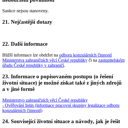
Sankce nejsou stanoveny.
21. Nejčastější dotazy
22. Další informace
Bližší informace lze obdržet na
odboru konzulárních činností
Ministerstva zahraničních věcí České republiky
či na
zastupitelském
úřadu České republiky v zahraničí
.
23. Informace o popisovaném postupu (o řešení
životní situace) je možné získat také z jiných zdrojů
a v jiné formě
Ministerstvo zahraničních věcí České republiky
- Ověřování listin (informace pracovní skupiny legalizace odboru
konzulárních činností)
24. Související životní situace a návody, jak je řešit