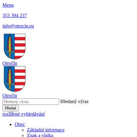
Menu
353 394 237
info@otrocin.eu
Otročín
Otročín
Hledaný výraz
Hledat
rozšířené vyhledávání
Obec
Základní informace
Znak a vlajka