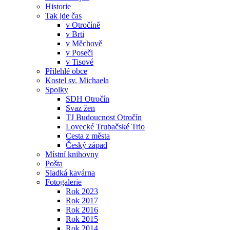
Historie
Tak jde čas
v Otročíně
v Brti
v Měchově
v Poseči
v Tisové
Přilehlé obce
Kostel sv. Michaela
Spolky
SDH Otročín
Svaz žen
TJ Budoucnost Otročín
Lovecké Trubačské Trio
Cesta z města
Český západ
Místní knihovny
Pošta
Sladká kavárna
Fotogalerie
Rok 2023
Rok 2017
Rok 2016
Rok 2015
Rok 2014