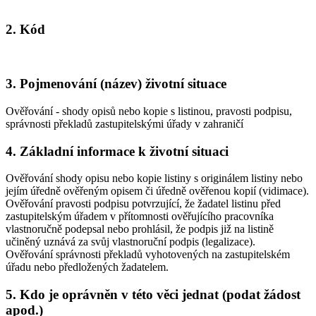
2. Kód
3. Pojmenování (název) životní situace
Ověřování - shody opisů nebo kopie s listinou, pravosti podpisu,
správnosti překladů zastupitelskými úřady v zahraničí
4. Základní informace k životní situaci
Ověřování shody opisu nebo kopie listiny s originálem listiny nebo
jejím úředně ověřeným opisem či úředně ověřenou kopií (vidimace).
Ověřování pravosti podpisu potvrzující, že žadatel listinu před
zastupitelským úřadem v přítomnosti ověřujícího pracovníka
vlastnoručně podepsal nebo prohlásil, že podpis již na listině
učiněný uznává za svůj vlastnoruční podpis (legalizace).
Ověřování správnosti překladů vyhotovených na zastupitelském
úřadu nebo předložených žadatelem.
5. Kdo je oprávněn v této věci jednat (podat žádost
apod.)