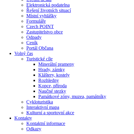
Elektronická podatelna
Řešení životních situací
Místní vyhlášky
Formuláře
Czech POINT
Zastupitelstvo obce
Odpady
Ceník
Portál Občana
Volný čas
Turistické cíle
Minerální prameny
Hrady, zámky
Kláštery, kostely
Rozhledny
Kopce, příroda
Naučné stezky
Památkové zóny, muzea, památníky
Cykloturistika
Interaktivní mapa
Kulturní a sportovní akce
Kontakty
Kontaktní informace
Odkazy