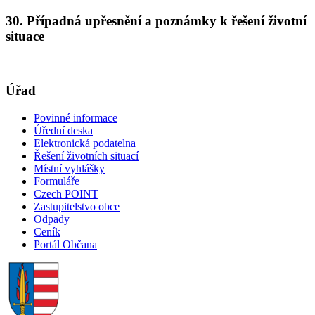
30. Případná upřesnění a poznámky k řešení životní
situace
Úřad
Povinné informace
Úřední deska
Elektronická podatelna
Řešení životních situací
Místní vyhlášky
Formuláře
Czech POINT
Zastupitelstvo obce
Odpady
Ceník
Portál Občana