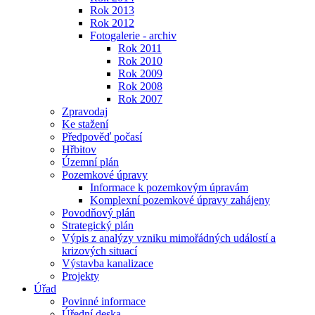
Rok 2013
Rok 2012
Fotogalerie - archiv
Rok 2011
Rok 2010
Rok 2009
Rok 2008
Rok 2007
Zpravodaj
Ke stažení
Předpověď počasí
Hřbitov
Územní plán
Pozemkové úpravy
Informace k pozemkovým úpravám
Komplexní pozemkové úpravy zahájeny
Povodňový plán
Strategický plán
Výpis z analýzy vzniku mimořádných událostí a
krizových situací
Výstavba kanalizace
Projekty
Úřad
Povinné informace
Úřední deska