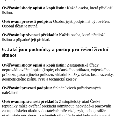
Ověřování shody opisů a kopií listin:
Každá osoba, která předloží
listinu.
Ověřování pravosti podpisu:
Osoba, jejíž podpis má být ověřen.
Osobní účast je nutná.
Ověřování správnosti překladů:
Každá osoba, která předloží
listinu a případně její překlad.
6. Jaké jsou podmínky a postup pro řešení životní
situace
Ověřování shody opisů a kopií listin:
Zastupitelské úřady
neprovádí ověření opisu (kopie) občanského průkazu, vojenského
průkazu, pasu a jiného průkazu, vkladní knížky, šeku, losu, sázenky,
geometrického plánu, rysu a technické kresby.
Ověřování pravosti podpisu:
Splnění všech požadovaných
náležitostí.
Ověřování správnosti překladů:
Zastupitelský úřad České
republiky může ověření překladu odmítnout, neovládá-li pracovník
zastupitelského úřadu v dostatečné míře cizí jazyk, nebo jestliže
úřady státu působnosti zastupitelského úřadu překlady vyhotovené