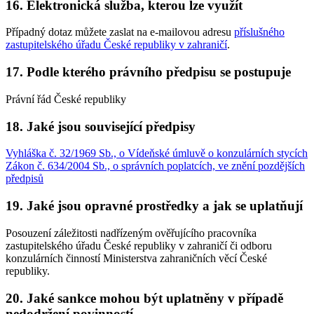
16. Elektronická služba, kterou lze využít
Případný dotaz můžete zaslat na e-mailovou adresu
příslušného
zastupitelského úřadu České republiky v zahraničí
.
17. Podle kterého právního předpisu se postupuje
Právní řád České republiky
18. Jaké jsou související předpisy
Vyhláška č. 32/1969 Sb., o Vídeňské úmluvě o konzulárních stycích
Zákon č. 634/2004 Sb., o správních poplatcích, ve znění pozdějších
předpisů
19. Jaké jsou opravné prostředky a jak se uplatňují
Posouzení záležitosti nadřízeným ověřujícího pracovníka
zastupitelského úřadu České republiky v zahraničí či odboru
konzulárních činností Ministerstva zahraničních věcí České
republiky.
20. Jaké sankce mohou být uplatněny v případě
nedodržení povinností