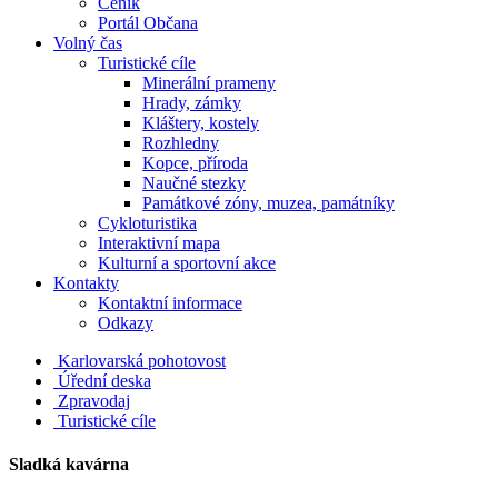
Ceník
Portál Občana
Volný čas
Turistické cíle
Minerální prameny
Hrady, zámky
Kláštery, kostely
Rozhledny
Kopce, příroda
Naučné stezky
Památkové zóny, muzea, památníky
Cykloturistika
Interaktivní mapa
Kulturní a sportovní akce
Kontakty
Kontaktní informace
Odkazy
Karlovarská pohotovost
Úřední deska
Zpravodaj
Turistické cíle
Sladká kavárna