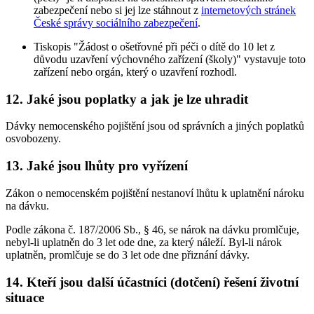
zabezpečení nebo si jej lze stáhnout z
internetových stránek
České správy sociálního zabezpečení
.
Tiskopis "Žádost o ošetřovné při péči o dítě do 10 let z
důvodu uzavření výchovného zařízení (školy)" vystavuje toto
zařízení nebo orgán, který o uzavření rozhodl.
12. Jaké jsou poplatky a jak je lze uhradit
Dávky nemocenského pojištění jsou od správních a jiných poplatků
osvobozeny.
13. Jaké jsou lhůty pro vyřízení
Zákon o nemocenském pojištění nestanoví lhůtu k uplatnění nároku
na dávku.
Podle zákona č. 187/2006 Sb., § 46, se nárok na dávku promlčuje,
nebyl-li uplatněn do 3 let ode dne, za který náleží. Byl-li nárok
uplatněn, promlčuje se do 3 let ode dne přiznání dávky.
14. Kteří jsou další účastníci (dotčení) řešení životní
situace