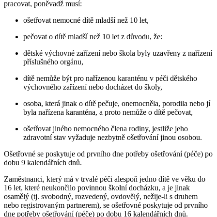
pracovat, poněvadž musí:
ošetřovat nemocné dítě mladší než 10 let,
pečovat o dítě mladší než 10 let z důvodu, že:
dětské výchovné zařízení nebo škola byly uzavřeny z nařízení
příslušného orgánu,
dítě nemůže být pro nařízenou karanténu v péči dětského
výchovného zařízení nebo docházet do školy,
osoba, která jinak o dítě pečuje, onemocněla, porodila nebo jí
byla nařízena karanténa, a proto nemůže o dítě pečovat,
ošetřovat jiného nemocného člena rodiny, jestliže jeho
zdravotní stav vyžaduje nezbytně ošetřování jinou osobou.
Ošetřovné se poskytuje od prvního dne potřeby ošetřování (péče) po
dobu 9 kalendářních dnů.
Zaměstnanci, který má v trvalé péči alespoň jedno dítě ve věku do
16 let, které neukončilo povinnou školní docházku, a je jinak
osamělý (tj. svobodný, rozvedený, ovdovělý, nežije-li s druhem
nebo registrovaným partnerem), se ošetřovné poskytuje od prvního
dne potřeby ošetřování (péče) po dobu 16 kalendářních dnů.