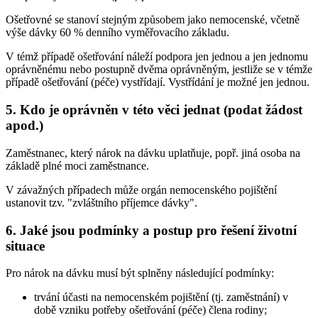
Ošetřovné se stanoví stejným způsobem jako nemocenské, včetně
výše dávky 60 % denního vyměřovacího základu.
V témž případě ošetřování náleží podpora jen jednou a jen jednomu
oprávněnému nebo postupně dvěma oprávněným, jestliže se v témže
případě ošetřování (péče) vystřídají. Vystřídání je možné jen jednou.
5. Kdo je oprávněn v této věci jednat (podat žádost
apod.)
Zaměstnanec, který nárok na dávku uplatňuje, popř. jiná osoba na
základě plné moci zaměstnance.
V závažných případech může orgán nemocenského pojištění
ustanovit tzv. "zvláštního příjemce dávky".
6. Jaké jsou podmínky a postup pro řešení životní
situace
Pro nárok na dávku musí být splněny následující podmínky:
trvání účasti na nemocenském pojištění (tj. zaměstnání) v
době vzniku potřeby ošetřování (péče) člena rodiny;