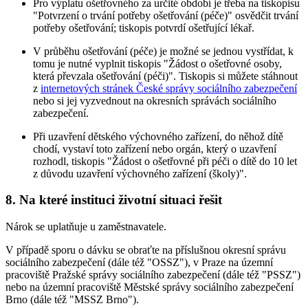
Pro výplatu ošetřovného za určité období je třeba na tiskopisu
"Potvrzení o trvání potřeby ošetřování (péče)" osvědčit trvání
potřeby ošetřování; tiskopis potvrdí ošetřující lékař.
V průběhu ošetřování (péče) je možné se jednou vystřídat, k
tomu je nutné vyplnit tiskopis "Žádost o ošetřovné osoby,
která převzala ošetřování (péči)". Tiskopis si můžete stáhnout
z
internetových stránek České správy sociálního zabezpečení
nebo si jej vyzvednout na okresních správách sociálního
zabezpečení.
Při uzavření dětského výchovného zařízení, do něhož dítě
chodí, vystaví toto zařízení nebo orgán, který o uzavření
rozhodl, tiskopis "Žádost o ošetřovné při péči o dítě do 10 let
z důvodu uzavření výchovného zařízení (školy)".
8. Na které instituci životní situaci řešit
Nárok se uplatňuje u zaměstnavatele.
V případě sporu o dávku se obraťte na příslušnou okresní správu
sociálního zabezpečení (dále též "OSSZ"), v Praze na územní
pracoviště Pražské správy sociálního zabezpečení (dále též "PSSZ")
nebo na územní pracoviště Městské správy sociálního zabezpečení
Brno (dále též "MSSZ Brno").