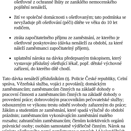
ošetřovné z ochranné lhůty ze zaniklého nemocenského
pojištění nenáleží,
žití ve společné domácnosti s ošetřovaným; tato podmínka se
nevyžaduje při ošetřování (péči) dítěte ve věku do 10 let
rodičem,
ztráta započitatelného příjmu ze zaměstnání, ze kterého je
ošetřovné poskytováno (dávka nenáleží za období, za které
náleží zaměstnanci započitatelný příjem),
uplatnění nároku na dávku předepsaným tiskopisem, který
vystavuje příslušný ošetřující lékař, popř. dětské výchovné
zařízení, do kterého dítě chodí.
Tato dávka nenáleží příslušníkům (tj. Policie České republiky, Celní
správa, Vězeňská služba, vojáci z povolání); domáckým
zaměstnancům; zaměstnancům činných na základě dohody o
pracovní činnosti a zaměstnancům činných na základě dohody o
provedení práce; dobrovolným pracovníkům pečovatelské služby;
odsouzeným ve výkonu trestu odnětí svobody zařazeným do práce;
žákům a studentům ze zaměstnání, které spadá výlučně do období
prázdnin; zaměstnancům vykonávajícím zaměstnání malého
rozsahu; zahraničním zaměstnancům; členům kolektivních orgánů
právnické osoby; osobám samostatně výdělečně činným. Nárok na