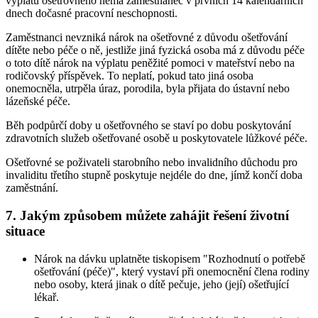
výplatu ošetřovného nemá zaměstnanec v prvních 14 kalendářních
dnech dočasné pracovní neschopnosti.
Zaměstnanci nevzniká nárok na ošetřovné z důvodu ošetřování
dítěte nebo péče o ně, jestliže jiná fyzická osoba má z důvodu péče
o toto dítě nárok na výplatu peněžité pomoci v mateřství nebo na
rodičovský příspěvek. To neplatí, pokud tato jiná osoba
onemocněla, utrpěla úraz, porodila, byla přijata do ústavní nebo
lázeňské péče.
Běh podpůrčí doby u ošetřovného se staví po dobu poskytování
zdravotních služeb ošetřované osobě u poskytovatele lůžkové péče.
Ošetřovné se poživateli starobního nebo invalidního důchodu pro
invaliditu třetího stupně poskytuje nejdéle do dne, jímž končí doba
zaměstnání.
7. Jakým způsobem můžete zahájit řešení životní
situace
Nárok na dávku uplatněte tiskopisem "Rozhodnutí o potřebě
ošetřování (péče)", který vystaví při onemocnění člena rodiny
nebo osoby, která jinak o dítě pečuje, jeho (její) ošetřující
lékař.