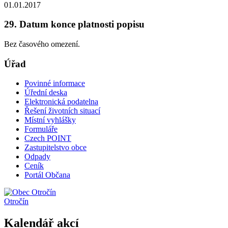
01.01.2017
29. Datum konce platnosti popisu
Bez časového omezení.
Úřad
Povinné informace
Úřední deska
Elektronická podatelna
Řešení životních situací
Místní vyhlášky
Formuláře
Czech POINT
Zastupitelstvo obce
Odpady
Ceník
Portál Občana
Otročín
Kalendář akcí