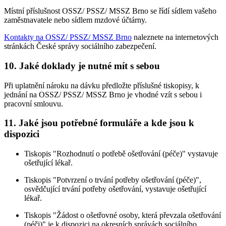
Místní příslušnost OSSZ/ PSSZ/ MSSZ Brno se řídí sídlem vašeho
zaměstnavatele nebo sídlem mzdové účtárny.
Kontakty na OSSZ/ PSSZ/ MSSZ Brno
naleznete na internetových
stránkách České správy sociálního zabezpečení.
10. Jaké doklady je nutné mít s sebou
Při uplatnění nároku na dávku předložte příslušné tiskopisy, k
jednání na OSSZ/ PSSZ/ MSSZ Brno je vhodné vzít s sebou i
pracovní smlouvu.
11. Jaké jsou potřebné formuláře a kde jsou k
dispozici
Tiskopis "Rozhodnutí o potřebě ošetřování (péče)" vystavuje
ošetřující lékař.
Tiskopis "Potvrzení o trvání potřeby ošetřování (péče)",
osvědčující trvání potřeby ošetřování, vystavuje ošetřující
lékař.
Tiskopis "Žádost o ošetřovné osoby, která převzala ošetřování
(péči)" je k dispozici na okresních správách sociálního