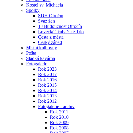
Kostel sv. Michaela
Spolky
SDH Otročín
Svaz žen
TJ Budoucnost Otročín
Lovecké Trubačské Trio
Cesta z města
Český západ
Místní knihovny
Pošta
Sladká kavárna
Fotogalerie
Rok 2023
Rok 2017
Rok 2016
Rok 2015
Rok 2014
Rok 2013
Rok 2012
Fotogalerie - archiv
Rok 2011
Rok 2010
Rok 2009
Rok 2008