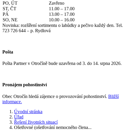
PO, ÚT
Zavřeno
ST, ČT
11.00 – 17.00
PÁ
13.00 – 17.00
SO, NE
10.00 – 16.00
Novinka: rozšíření sortimentu o lahůdky a pečivo každý den. Tel.
723 726 644 – p. Rydlová
Pošta
Pošta Partner v Otročíně bude uzavřena od 3. do 14. srpna 2026.
Pronájem pohostinství
Obec Otročín hledá zájemce o provozování pohostinství.
Bližší
informace.
Úvodní stránka
Úřad
Řešení životních situací
Ošetřovné (ošetřování nemocného člena...