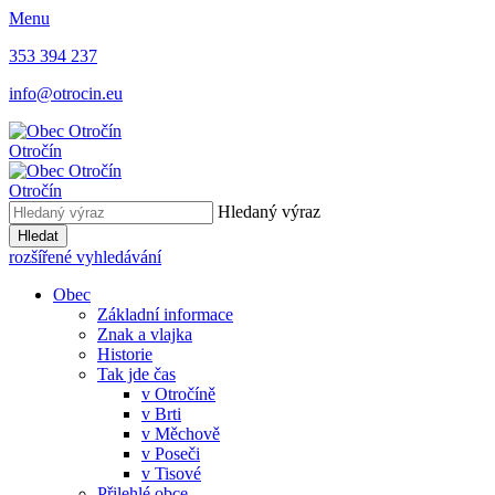
Menu
353 394 237
info@otrocin.eu
Otročín
Otročín
Hledaný výraz
Hledat
rozšířené vyhledávání
Obec
Základní informace
Znak a vlajka
Historie
Tak jde čas
v Otročíně
v Brti
v Měchově
v Poseči
v Tisové
Přilehlé obce