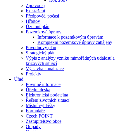
Rok 2007
Zpravodaj
Ke stažení
Předpověď počasí
Hřbitov
Územní plán
Pozemkové úpravy
Informace k pozemkovým úpravám
Komplexní pozemkové úpravy zahájeny
Povodňový plán
Strategický plán
Výpis z analýzy vzniku mimořádných událostí a
krizových situací
Výstavba kanalizace
Projekty
Úřad
Povinné informace
Úřední deska
Elektronická podatelna
Řešení životních situací
Místní vyhlášky
Formuláře
Czech POINT
Zastupitelstvo obce
Odpady