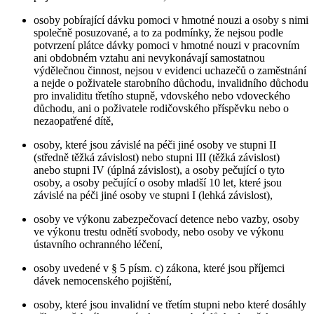
osoby pobírající dávku pomoci v hmotné nouzi a osoby s nimi
společně posuzované, a to za podmínky, že nejsou podle
potvrzení plátce dávky pomoci v hmotné nouzi v pracovním
ani obdobném vztahu ani nevykonávají samostatnou
výdělečnou činnost, nejsou v evidenci uchazečů o zaměstnání
a nejde o poživatele starobního důchodu, invalidního důchodu
pro invaliditu třetího stupně, vdovského nebo vdoveckého
důchodu, ani o poživatele rodičovského příspěvku nebo o
nezaopatřené dítě,
osoby, které jsou závislé na péči jiné osoby ve stupni II
(středně těžká závislost) nebo stupni III (těžká závislost)
anebo stupni IV (úplná závislost), a osoby pečující o tyto
osoby, a osoby pečující o osoby mladší 10 let, které jsou
závislé na péči jiné osoby ve stupni I (lehká závislost),
osoby ve výkonu zabezpečovací detence nebo vazby, osoby
ve výkonu trestu odnětí svobody, nebo osoby ve výkonu
ústavního ochranného léčení,
osoby uvedené v § 5 písm. c) zákona, které jsou příjemci
dávek nemocenského pojištění,
osoby, které jsou invalidní ve třetím stupni nebo které dosáhly