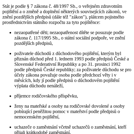
Stát je podle § 7 zákona č. 48/1997 Sb., o veřejném zdravotním
pojištění a o změně a doplnění některých souvisejících zákonů, ve
znění pozdějších předpisů (dále též "zákon"), plátcem pojistného
prostřednictvím státního rozpočtu za tyto pojištěnce:
nezaopatřené děti; nezaopatřenost dítěte se posuzuje podle
zákona č. 117/1995 Sb., o státní sociální podpoře, ve znění
pozdějších předpisů,
poživatele důchodů z důchodového pojištění, kterým byl
přiznán důchod před 1. lednem 1993 podle předpisů České a
Slovenské Federativní Republiky a po 31. prosinci 1992
podle předpisů České republiky; za poživatele důchodu se pro
účely zákona považuje osoba podle předchozí věty i v
měsících, kdy jí podle předpisů o důchodovém pojištění
výplata důchodu nenáleží,
příjemce rodičovského příspěvku,
ženy na mateřské a osoby na rodičovské dovolené a osoby
pobírající peněžitou pomoc v mateřství podle předpisů o
nemocenském pojištění,
uchazeče o zaměstnání včetně uchazečů o zaměstnání, kteří
přijali krátkodobé zaměstnání,