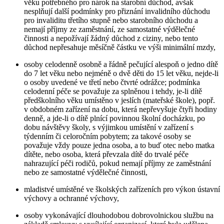
věku potřebného pro nárok na starobní důchod, avšak
nesplňují další podmínky pro přiznání invalidního důchodu
pro invaliditu třetího stupně nebo starobního důchodu a
nemají příjmy ze zaměstnání, ze samostatné výdělečné
činnosti a nepožívají žádný důchod z ciziny, nebo tento
důchod nepřesahuje měsíčně částku ve výši minimální mzdy,
osoby celodenně osobně a řádně pečující alespoň o jedno dítě
do 7 let věku nebo nejméně o dvě děti do 15 let věku, nejde-li
o osoby uvedené ve třetí nebo čtvrté odrážce; podmínka
celodenní péče se považuje za splněnou i tehdy, je-li dítě
předškolního věku umístěno v jeslích (mateřské škole), popř.
v obdobném zařízení na dobu, která nepřevyšuje čtyři hodiny
denně, a jde-li o dítě plnící povinnou školní docházku, po
dobu návštěvy školy, s výjimkou umístění v zařízení s
týdenním či celoročním pobytem; za takové osoby se
považuje vždy pouze jedna osoba, a to buď otec nebo matka
dítěte, nebo osoba, která převzala dítě do trvalé péče
nahrazující péči rodičů, pokud nemají příjmy ze zaměstnání
nebo ze samostatné výdělečné činnosti,
mladistvé umístěné ve školských zařízeních pro výkon ústavní
výchovy a ochranné výchovy,
osoby vykonávající dlouhodobou dobrovolnickou službu na