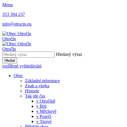
Menu
353 394 237
info@otrocin.eu
Otročín
Otročín
Hledaný výraz
Hledat
rozšířené vyhledávání
Obec
Základní informace
Znak a vlajka
Historie
Tak jde čas
v Otročíně
v Brti
v Měchově
v Poseči
v Tisové
Přilehlé obce