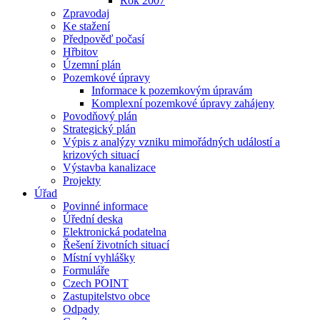
Rok 2007
Zpravodaj
Ke stažení
Předpověď počasí
Hřbitov
Územní plán
Pozemkové úpravy
Informace k pozemkovým úpravám
Komplexní pozemkové úpravy zahájeny
Povodňový plán
Strategický plán
Výpis z analýzy vzniku mimořádných událostí a
krizových situací
Výstavba kanalizace
Projekty
Úřad
Povinné informace
Úřední deska
Elektronická podatelna
Řešení životních situací
Místní vyhlášky
Formuláře
Czech POINT
Zastupitelstvo obce
Odpady