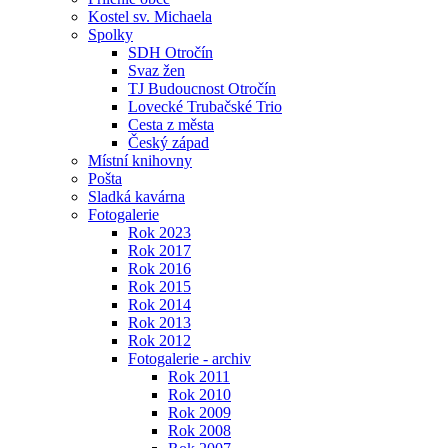
Kostel sv. Michaela
Spolky
SDH Otročín
Svaz žen
TJ Budoucnost Otročín
Lovecké Trubačské Trio
Cesta z města
Český západ
Místní knihovny
Pošta
Sladká kavárna
Fotogalerie
Rok 2023
Rok 2017
Rok 2016
Rok 2015
Rok 2014
Rok 2013
Rok 2012
Fotogalerie - archiv
Rok 2011
Rok 2010
Rok 2009
Rok 2008