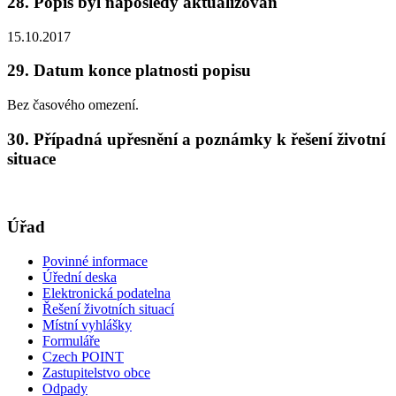
28. Popis byl naposledy aktualizován
15.10.2017
29. Datum konce platnosti popisu
Bez časového omezení.
30. Případná upřesnění a poznámky k řešení životní
situace
Úřad
Povinné informace
Úřední deska
Elektronická podatelna
Řešení životních situací
Místní vyhlášky
Formuláře
Czech POINT
Zastupitelstvo obce
Odpady