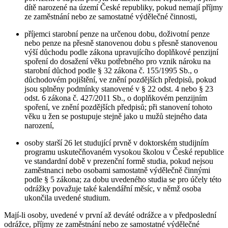
dítě narozené na území České republiky, pokud nemají příjmy
ze zaměstnání nebo ze samostatné výdělečné činnosti,
příjemci starobní penze na určenou dobu, doživotní penze
nebo penze na přesně stanovenou dobu s přesně stanovenou
výší důchodu podle zákona upravujícího doplňkové penzijní
spoření do dosažení věku potřebného pro vznik nároku na
starobní důchod podle § 32 zákona č. 155/1995 Sb., o
důchodovém pojištění, ve znění pozdějších předpisů, pokud
jsou splněny podmínky stanovené v § 22 odst. 4 nebo § 23
odst. 6 zákona č. 427/2011 Sb., o doplňkovém penzijním
spoření, ve znění pozdějších předpisů; při stanovení tohoto
věku u žen se postupuje stejně jako u mužů stejného data
narození,
osoby starší 26 let studující prvně v doktorském studijním
programu uskutečňovaném vysokou školou v České republice
ve standardní době v prezenční formě studia, pokud nejsou
zaměstnanci nebo osobami samostatně výdělečně činnými
podle § 5 zákona; za dobu uvedeného studia se pro účely této
odrážky považuje také kalendářní měsíc, v němž osoba
ukončila uvedené studium.
Mají-li osoby, uvedené v první až deváté odrážce a v předposlední
odrážce, příjmy ze zaměstnání nebo ze samostatné výdělečné