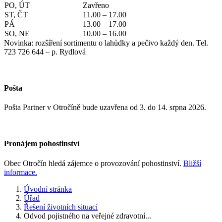
PO, ÚT
Zavřeno
ST, ČT
11.00 – 17.00
PÁ
13.00 – 17.00
SO, NE
10.00 – 16.00
Novinka: rozšíření sortimentu o lahůdky a pečivo každý den. Tel.
723 726 644 – p. Rydlová
Pošta
Pošta Partner v Otročíně bude uzavřena od 3. do 14. srpna 2026.
Pronájem pohostinství
Obec Otročín hledá zájemce o provozování pohostinství.
Bližší
informace.
Úvodní stránka
Úřad
Řešení životních situací
Odvod pojistného na veřejné zdravotní...