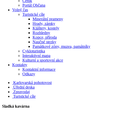
Ceník
Portál Občana
Volný čas
Turistické cíle
Minerální prameny
Hrady, zámky
Kláštery, kostely
Rozhledny
Kopce, příroda
Naučné stezky
Památkové zóny, muzea, památníky
Cykloturistika
Interaktivní mapa
Kulturní a sportovní akce
Kontakty
Kontaktní informace
Odkazy
Karlovarská pohotovost
Úřední deska
Zpravodaj
Turistické cíle
Sladká kavárna