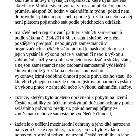
základě smlouvy s vysílající organizací, které byla udělena
akreditace Ministerstvem vnitra, v rozsahu překračujícím v
průměru alespoň 20 hodin v kalendářním týdnu, pokud není
dobrovolník plátcem pojistného podle § 5 zákona nebo za něj
není plátcem pojistného stát podle předchozích odrážek,
manželé nebo registrovaní partneři státních zaměstnanců
podle zákona č. 234/2014 Sb., o státní službě, ve znění
pozdějších předpisů, nebo jiných zaměstnanců v
organizačních složkách státu, pokud je následují do místa
jejich vyslání k výkonu práce v zahraničí nebo k výkonu
zahraniční služby se souhlasem této organizační složky státu,
a nejsou zaměstnanci nebo osobami samostatně výdělečně
činnými podle § 5 zákona nebo nejsou osobami
vykonávajícími obdobné činnosti podle práva cizího státu, do
kterého byli jejich manželé nebo registrovaní partneři vysláni
k výkonu práce v zahraničí nebo k výkonu zahraniční služby,
cizince, kterým bylo uděleno oprávnění k pobytu na území
České republiky za účelem poskytnutí dočasné ochrany podle
zvláštního právního předpisu, pokud nemají příjmy ze
zaměstnání nebo ze samostatné výdělečné činnosti,
žadatele o udělení mezinárodní ochrany a jeho dítě narozené
na území České republiky, cizince, jemuž bylo vydáno
potvrzení o strpění pobytu na území České republiky, a jeho