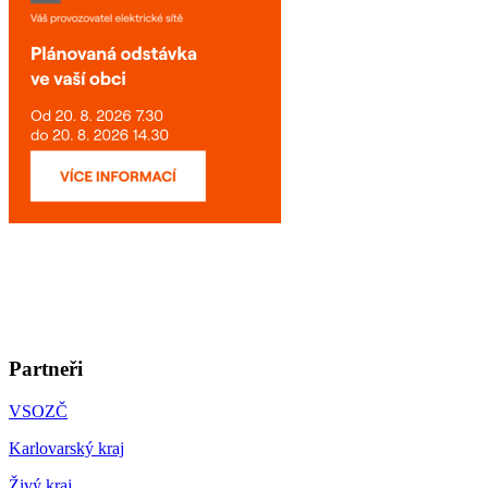
Partneři
VSOZČ
Karlovarský kraj
Živý kraj