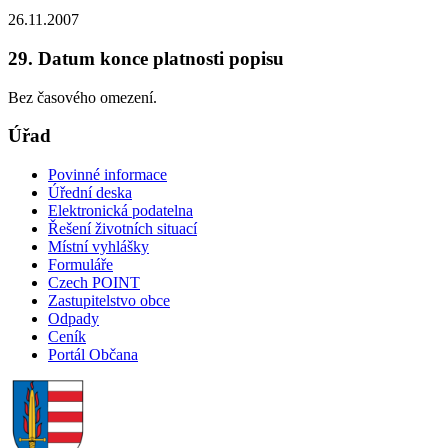
26.11.2007
29. Datum konce platnosti popisu
Bez časového omezení.
Úřad
Povinné informace
Úřední deska
Elektronická podatelna
Řešení životních situací
Místní vyhlášky
Formuláře
Czech POINT
Zastupitelstvo obce
Odpady
Ceník
Portál Občana