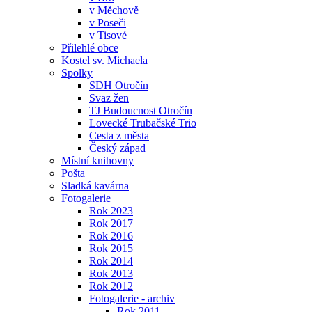
v Měchově
v Poseči
v Tisové
Přilehlé obce
Kostel sv. Michaela
Spolky
SDH Otročín
Svaz žen
TJ Budoucnost Otročín
Lovecké Trubačské Trio
Cesta z města
Český západ
Místní knihovny
Pošta
Sladká kavárna
Fotogalerie
Rok 2023
Rok 2017
Rok 2016
Rok 2015
Rok 2014
Rok 2013
Rok 2012
Fotogalerie - archiv
Rok 2011