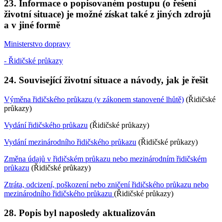
23. Informace o popisovaném postupu (o řešení
životní situace) je možné získat také z jiných zdrojů
a v jiné formě
Ministerstvo dopravy
- Řidičské průkazy
24. Související životní situace a návody, jak je řešit
Výměna řidičského průkazu (v zákonem stanovené lhůtě)
(Řidičské
průkazy)
Vydání řidičského průkazu
(Řidičské průkazy)
Vydání mezinárodního řidičského průkazu
(Řidičské průkazy)
Změna údajů v řidičském průkazu nebo mezinárodním řidičském
průkazu
(Řidičské průkazy)
Ztráta, odcizení, poškození nebo zničení řidičského průkazu nebo
mezinárodního řidičského průkazu
(Řidičské průkazy)
28. Popis byl naposledy aktualizován