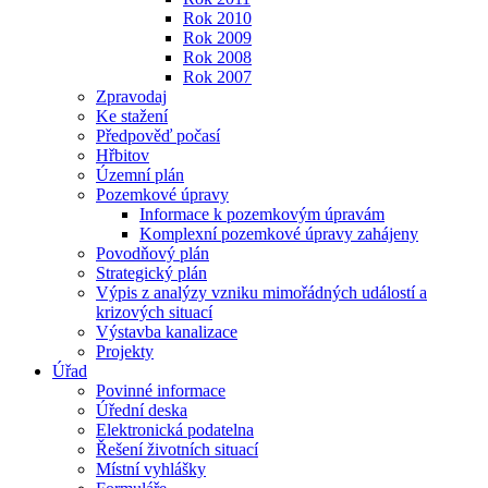
Rok 2010
Rok 2009
Rok 2008
Rok 2007
Zpravodaj
Ke stažení
Předpověď počasí
Hřbitov
Územní plán
Pozemkové úpravy
Informace k pozemkovým úpravám
Komplexní pozemkové úpravy zahájeny
Povodňový plán
Strategický plán
Výpis z analýzy vzniku mimořádných událostí a
krizových situací
Výstavba kanalizace
Projekty
Úřad
Povinné informace
Úřední deska
Elektronická podatelna
Řešení životních situací
Místní vyhlášky