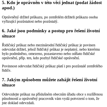
5. Kdo je oprávněn v této věci jednat (podat žádost
apod.)
Oprávněný držitel průkazu, po zemřelém držiteli průkazu osoba
vyřizující pozůstalost nebo pozůstalý.
6. Jaké jsou podmínky a postup pro řešení životní
situace
Řidičský průkaz nebo mezinárodní řidičský průkaz je povinen
odevzdat držitel, jehož řidičský průkaz je neplatný, nebo kterému
bylo podmíněno, omezeno, pozastaveno nebo odňato řidičské
oprávnění, příp. ten, kdo pozbyl řidičské oprávnění.
Povinnost odevzdat řidičský průkaz platí i pro pozůstalé zemřelého
řidiče.
7. Jakým způsobem můžete zahájit řešení životní
situace
Odevzdejte průkaz na příslušném obecním úřadu obce s rozšířenou
působností a oprávněný pracovník vám vydá potvrzení o tom, že
jste doklad odevzdali.