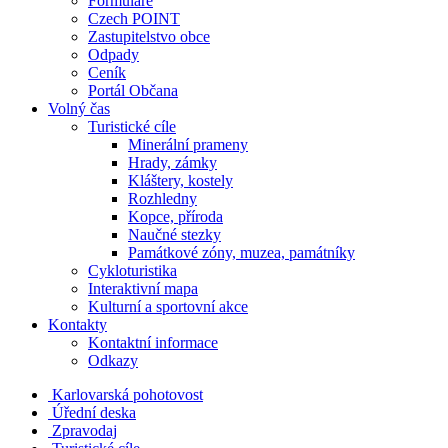
Formuláře
Czech POINT
Zastupitelstvo obce
Odpady
Ceník
Portál Občana
Volný čas
Turistické cíle
Minerální prameny
Hrady, zámky
Kláštery, kostely
Rozhledny
Kopce, příroda
Naučné stezky
Památkové zóny, muzea, památníky
Cykloturistika
Interaktivní mapa
Kulturní a sportovní akce
Kontakty
Kontaktní informace
Odkazy
Karlovarská pohotovost
Úřední deska
Zpravodaj