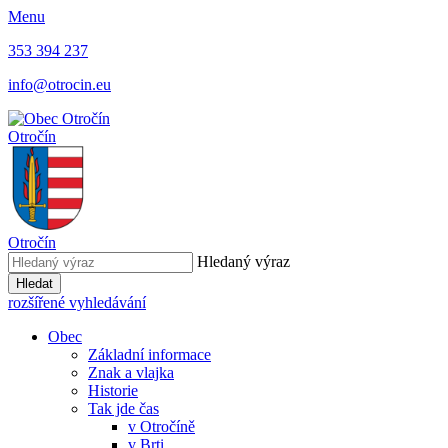
Menu
353 394 237
info@otrocin.eu
Otročín
Otročín
Hledaný výraz
Hledat
rozšířené vyhledávání
Obec
Základní informace
Znak a vlajka
Historie
Tak jde čas
v Otročíně
v Brti