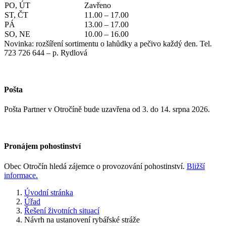
PO, ÚT
Zavřeno
ST, ČT
11.00 – 17.00
PÁ
13.00 – 17.00
SO, NE
10.00 – 16.00
Novinka: rozšíření sortimentu o lahůdky a pečivo každý den. Tel.
723 726 644 – p. Rydlová
Pošta
Pošta Partner v Otročíně bude uzavřena od 3. do 14. srpna 2026.
Pronájem pohostinství
Obec Otročín hledá zájemce o provozování pohostinství.
Bližší
informace.
Úvodní stránka
Úřad
Řešení životních situací
Návrh na ustanovení rybářské stráže