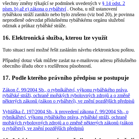
všechny změny týkající se podmínek uvedených v
§ 14 odst. 2
písm. b) až e) zákona o rybářství
. Osoba, u níž ustanovení
rybářskou stráží zaniklo nebo bylo zrušeno (viz bod 20), je povinna
neprodleně odevzdat příslušnému rybářskému orgánu služební
odznak a průkaz rybářské stráže.
16. Elektronická služba, kterou lze využít
Tuto situaci není možné řešit zasláním návrhu elektronickou poštou.
Případný dotaz však můžete zaslat na e-mailovou adresu příslušného
obecního úřadu obce s rozšířenou působností.
17. Podle kterého právního předpisu se postupuje
Zákon č. 99/2004 Sb., o rybníkářství, výkonu rybářského práva,
rybářské stráži, ochraně mořských rybolovných zdrojů a o změně
některých zákonů (zákon o rybářství), ve znění pozdějších předpisů
Vyhláška č. 197/2004 Sb., k provedení zákona č. 99/2004 Sb., o
rybníkářství, výkonu rybářského práva, rybářské stráži, ochraně
mořských rybolovných zdrojů a o změně některých zákonů (zákon
o rybářství), ve znění pozdějších předpisů