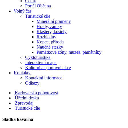
Ceník
Portál Občana
Volný čas
Turistické cíle
Minerální prameny
Hrady, zámky
Kláštery, kostely
Rozhledny
Kopce, příroda
Naučné stezky
Památkové zóny, muzea, památníky
Cykloturistika
Interaktivní mapa
Kulturní a sportovní akce
Kontakty
Kontaktní informace
Odkazy
Karlovarská pohotovost
Úřední deska
Zpravodaj
Turistické cíle
Sladká kavárna