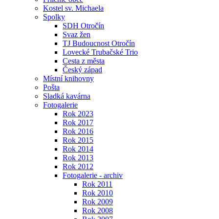
Kostel sv. Michaela
Spolky
SDH Otročín
Svaz žen
TJ Budoucnost Otročín
Lovecké Trubačské Trio
Cesta z města
Český západ
Místní knihovny
Pošta
Sladká kavárna
Fotogalerie
Rok 2023
Rok 2017
Rok 2016
Rok 2015
Rok 2014
Rok 2013
Rok 2012
Fotogalerie - archiv
Rok 2011
Rok 2010
Rok 2009
Rok 2008