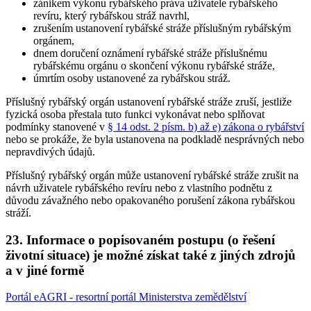
zánikem výkonu rybářského práva uživatele rybářského
revíru, který rybářskou stráž navrhl,
zrušením ustanovení rybářské stráže příslušným rybářským
orgánem,
dnem doručení oznámení rybářské stráže příslušnému
rybářskému orgánu o skončení výkonu rybářské stráže,
úmrtím osoby ustanovené za rybářskou stráž.
Příslušný rybářský orgán ustanovení rybářské stráže zruší, jestliže
fyzická osoba přestala tuto funkci vykonávat nebo splňovat
podmínky stanovené v
§ 14 odst. 2 písm. b) až e) zákona o rybářství
nebo se prokáže, že byla ustanovena na podkladě nesprávných nebo
nepravdivých údajů.
Příslušný rybářský orgán může ustanovení rybářské stráže zrušit na
návrh uživatele rybářského revíru nebo z vlastního podnětu z
důvodu závažného nebo opakovaného porušení zákona rybářskou
stráží.
23. Informace o popisovaném postupu (o řešení
životní situace) je možné získat také z jiných zdrojů
a v jiné formě
Portál eAGRI - resortní portál Ministerstva zemědělství