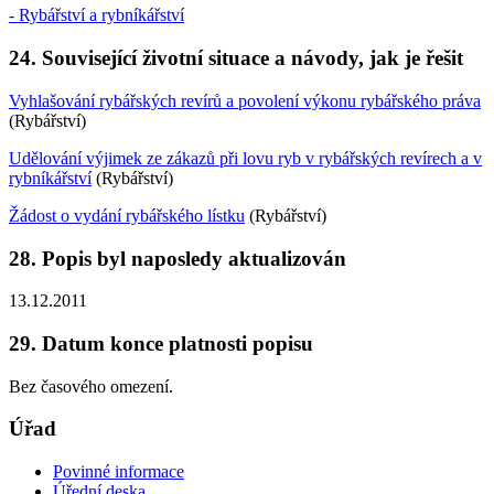
- Rybářství a rybníkářství
24. Související životní situace a návody, jak je řešit
Vyhlašování rybářských revírů a povolení výkonu rybářského práva
(Rybářství)
Udělování výjimek ze zákazů při lovu ryb v rybářských revírech a v
rybníkářství
(Rybářství)
Žádost o vydání rybářského lístku
(Rybářství)
28. Popis byl naposledy aktualizován
13.12.2011
29. Datum konce platnosti popisu
Bez časového omezení.
Úřad
Povinné informace
Úřední deska