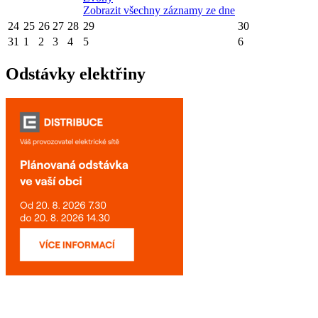
Zobrazit všechny záznamy ze dne
24
25
26
27
28
29
30
31
1
2
3
4
5
6
Odstávky elektřiny