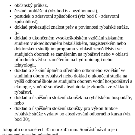
občanský průkaz,
čestné prohlášení (viz bod 6 - bezúhonnost),
posudek o zdravotní způsobilosti (viz bod 6 - zdravotní
způsobilost),
doklad prokazující znalost práv a povinností rybářské stráže,
tj.:
doklad o ukončeném vysokoškolském vzdělání získaném
studiem v akreditovaném bakalářském, magisterském nebo
doktorském studijním programu v oblasti zemědělství ve
studijních oborech se zaměřením na rybářství nebo v oblasti
přírodních věd se zaměřením na hydrobiologii nebo
ichtyologii,
doklad o získání úplného středního odborného vzdělání ve
studijním oboru rybářství nebo doklad o ukončení studia na
vyšší odborné škole se studijním oborem vodní hospodářství a
ekologie, v němž součástí absolutoria je zkouška ze základů
rybářství,
doklad o úspěšném složení zkoušek na rybářského hospodáře,
nebo
doklad o úspěšném složení zkoušky pro výkon funkce
rybářské stráže vydaný po absolvování odborného kurzu (viz
bod 30),
fotografii o rozměrech 35 mm x 45 mm. Součástí návrhu je i
stanovení rozsahu působnosti.