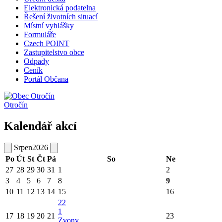
Elektronická podatelna
Řešení životních situací
Místní vyhlášky
Formuláře
Czech POINT
Zastupitelstvo obce
Odpady
Ceník
Portál Občana
Otročín
Kalendář akcí
Srpen
2026
Po
Út
St
Čt
Pá
So
Ne
27
28
29
30
31
1
2
3
4
5
6
7
8
9
10
11
12
13
14
15
16
22
1
17
18
19
20
21
23
Zvony