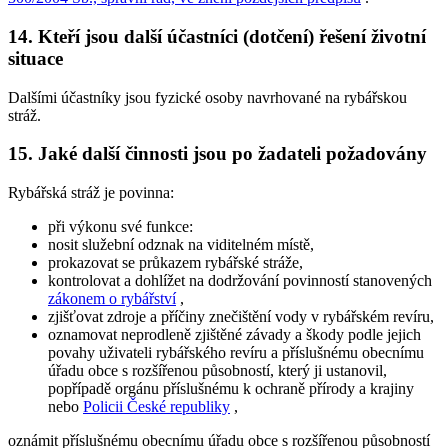
14. Kteří jsou další účastníci (dotčení) řešení životní
situace
Dalšími účastníky jsou fyzické osoby navrhované na rybářskou
stráž.
15. Jaké další činnosti jsou po žadateli požadovány
Rybářská stráž je povinna:
při výkonu své funkce:
nosit služební odznak na viditelném místě,
prokazovat se průkazem rybářské stráže,
kontrolovat a dohlížet na dodržování povinností stanovených
zákonem o rybářství
,
zjišťovat zdroje a příčiny znečištění vody v rybářském revíru,
oznamovat neprodleně zjištěné závady a škody podle jejich
povahy uživateli rybářského revíru a příslušnému obecnímu
úřadu obce s rozšířenou působností, který ji ustanovil,
popřípadě orgánu příslušnému k ochraně přírody a krajiny
nebo
Policii České republiky
,
oznámit příslušnému obecnímu úřadu obce s rozšířenou působností