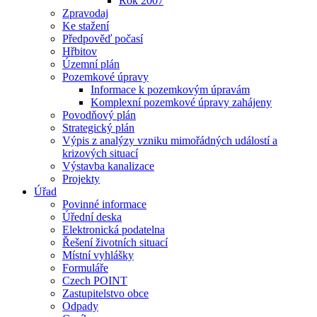
Rok 2007
Zpravodaj
Ke stažení
Předpověď počasí
Hřbitov
Územní plán
Pozemkové úpravy
Informace k pozemkovým úpravám
Komplexní pozemkové úpravy zahájeny
Povodňový plán
Strategický plán
Výpis z analýzy vzniku mimořádných událostí a
krizových situací
Výstavba kanalizace
Projekty
Úřad
Povinné informace
Úřední deska
Elektronická podatelna
Řešení životních situací
Místní vyhlášky
Formuláře
Czech POINT
Zastupitelstvo obce
Odpady