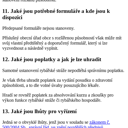
11. Jaké jsou potřebné formuláře a kde jsou k
dispozici
Předepsané formuláře nejsou stanoveny.
Příslušný obecní úřad obce s rozšířenou působností však může mít
svůj vlastní předtištěný a doporučený formulář, který si lze
vyzvednout a následně vyplnit.
12. Jaké jsou poplatky a jak je lze uhradit
Samotné ustanovení rybářské stráže nepodléhá správnímu poplatku.
Je však třeba uhradit poplatek za vydání posudku o zdravotní
způsobilosti, a to dle volné úvahy posuzujícího lékaře.
Hradí se rovněž poplatek za absolvování kurzu a zkoušky pro
výkon funkce rybářské stráže či rybářského hospodáře.
13. Jaké jsou lhůty pro vyřízení
Jedná se o obvyklé lhůty, jenž jsou v souladu se
zákonem č.
500/2004 Sb., správní řád, ve znění pozdějších předpisů
.