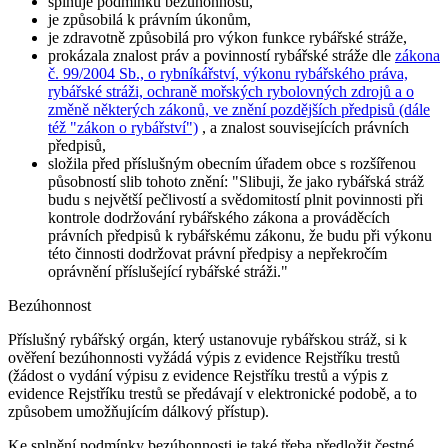
splňuje podmínku bezúhonnosti,
je způsobilá k právním úkonům,
je zdravotně způsobilá pro výkon funkce rybářské stráže,
prokázala znalost práv a povinností rybářské stráže dle
zákona
č. 99/2004 Sb., o rybníkářství, výkonu rybářského práva,
rybářské stráži, ochraně mořských rybolovných zdrojů a o
změně některých zákonů, ve znění pozdějších předpisů (dále
též "zákon o rybářství")
, a znalost souvisejících právních
předpisů,
složila před příslušným obecním úřadem obce s rozšířenou
působností slib tohoto znění:
"Slibuji, že jako rybářská stráž
budu s největší pečlivostí a svědomitostí plnit povinnosti při
kontrole dodržování rybářského zákona a prováděcích
právních předpisů k rybářskému zákonu, že budu při výkonu
této činnosti dodržovat právní předpisy a nepřekročím
oprávnění příslušející rybářské stráži."
Bezúhonnost
Příslušný rybářský orgán, který ustanovuje rybářskou stráž, si k
ověření bezúhonnosti vyžádá výpis z evidence Rejstříku trestů
(žádost o vydání výpisu z evidence Rejstříku trestů a výpis z
evidence Rejstříku trestů se předávají v elektronické podobě, a to
způsobem umožňujícím dálkový přístup).
Ke splnění podmínky bezúhonnosti je také třeba předložit čestné