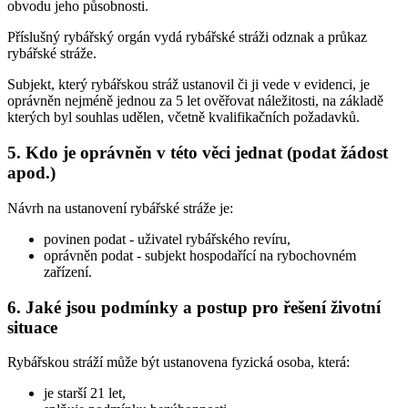
obvodu jeho působnosti.
Příslušný rybářský orgán vydá rybářské stráži odznak a průkaz
rybářské stráže.
Subjekt, který rybářskou stráž ustanovil či ji vede v evidenci, je
oprávněn nejméně jednou za 5 let ověřovat náležitosti, na základě
kterých byl souhlas udělen, včetně kvalifikačních požadavků.
5. Kdo je oprávněn v této věci jednat (podat žádost
apod.)
Návrh na ustanovení rybářské stráže je:
povinen podat
- uživatel rybářského revíru,
oprávněn podat
- subjekt hospodařící na rybochovném
zařízení.
6. Jaké jsou podmínky a postup pro řešení životní
situace
Rybářskou stráží může být ustanovena fyzická osoba, která:
je starší 21 let,