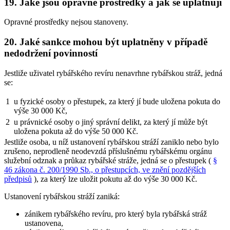
19. Jaké jsou opravné prostředky a jak se uplatňují
Opravné prostředky nejsou stanoveny.
20. Jaké sankce mohou být uplatněny v případě
nedodržení povinností
Jestliže uživatel rybářského revíru nenavrhne rybářskou stráž, jedná
se:
1
u fyzické osoby o přestupek, za který jí bude uložena pokuta do
výše 30 000 Kč,
2
u právnické osoby o jiný správní delikt, za který jí může být
uložena pokuta až do výše 50 000 Kč.
Jestliže osoba, u níž ustanovení rybářskou stráží zaniklo nebo bylo
zrušeno, neprodleně neodevzdá příslušnému rybářskému orgánu
služební odznak a průkaz rybářské stráže, jedná se o přestupek (
§
46 zákona č. 200/1990 Sb., o přestupcích, ve znění pozdějších
předpisů
), za který lze uložit pokutu až do výše 30 000 Kč.
Ustanovení rybářskou stráží zaniká:
zánikem rybářského revíru, pro který byla rybářská stráž
ustanovena,