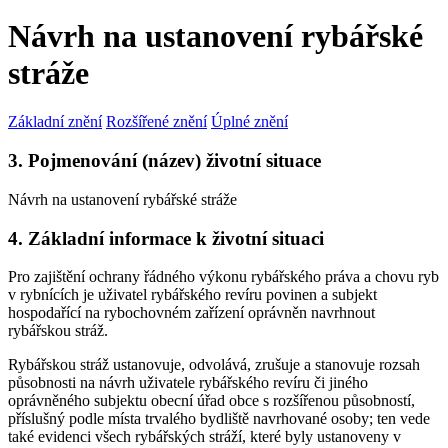
Návrh na ustanovení rybářské
stráže
Základní znění
Rozšířené znění
Úplné znění
3. Pojmenování (název) životní situace
Návrh na ustanovení rybářské stráže
4. Základní informace k životní situaci
Pro zajištění ochrany řádného výkonu rybářského práva a chovu ryb
v rybnících je uživatel rybářského revíru povinen a subjekt
hospodařící na rybochovném zařízení oprávněn navrhnout
rybářskou stráž.
Rybářskou stráž ustanovuje, odvolává, zrušuje a stanovuje rozsah
působnosti na návrh uživatele rybářského revíru či jiného
oprávněného subjektu obecní úřad obce s rozšířenou působností,
příslušný podle místa trvalého bydliště navrhované osoby; ten vede
také evidenci všech rybářských stráží, které byly ustanoveny v