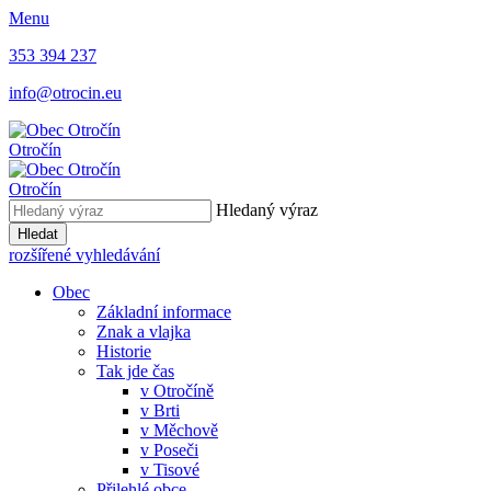
Menu
353 394 237
info@otrocin.eu
Otročín
Otročín
Hledaný výraz
Hledat
rozšířené vyhledávání
Obec
Základní informace
Znak a vlajka
Historie
Tak jde čas
v Otročíně
v Brti
v Měchově
v Poseči
v Tisové
Přilehlé obce