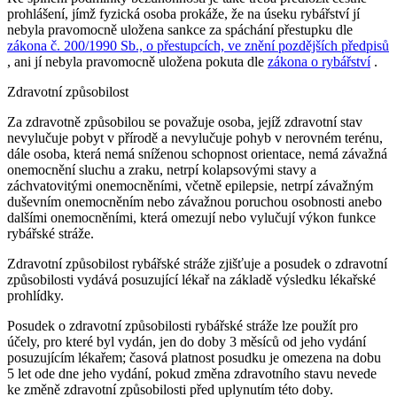
prohlášení, jímž fyzická osoba prokáže, že na úseku rybářství jí
nebyla pravomocně uložena sankce za spáchání přestupku dle
zákona č. 200/1990 Sb., o přestupcích, ve znění pozdějších předpisů
, ani jí nebyla pravomocně uložena pokuta dle
zákona o rybářství
.
Zdravotní způsobilost
Za zdravotně způsobilou se považuje osoba, jejíž zdravotní stav
nevylučuje pobyt v přírodě a nevylučuje pohyb v nerovném terénu,
dále osoba, která nemá sníženou schopnost orientace, nemá závažná
onemocnění sluchu a zraku, netrpí kolapsovými stavy a
záchvatovitými onemocněními, včetně epilepsie, netrpí závažným
duševním onemocněním nebo závažnou poruchou osobnosti anebo
dalšími onemocněními, která omezují nebo vylučují výkon funkce
rybářské stráže.
Zdravotní způsobilost rybářské stráže zjišťuje a posudek o zdravotní
způsobilosti vydává posuzující lékař na základě výsledku lékařské
prohlídky.
Posudek o zdravotní způsobilosti rybářské stráže lze použít pro
účely, pro které byl vydán, jen do doby 3 měsíců od jeho vydání
posuzujícím lékařem; časová platnost posudku je omezena na dobu
5 let ode dne jeho vydání, pokud změna zdravotního stavu nevede
ke změně zdravotní způsobilosti před uplynutím této doby.