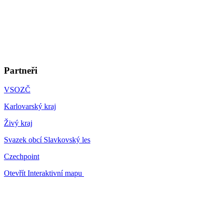
Partneři
VSOZČ
Karlovarský kraj
Živý kraj
Svazek obcí Slavkovský les
Czechpoint
Otevřít Interaktivní mapu