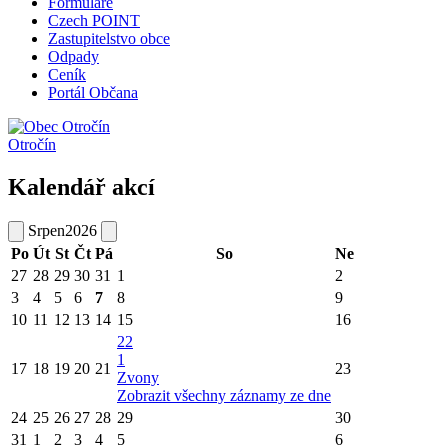
Formuláře
Czech POINT
Zastupitelstvo obce
Odpady
Ceník
Portál Občana
Otročín
Kalendář akcí
Srpen
2026
Po
Út
St
Čt
Pá
So
Ne
27
28
29
30
31
1
2
3
4
5
6
7
8
9
10
11
12
13
14
15
16
22
1
17
18
19
20
21
23
Zvony
Zobrazit všechny záznamy ze dne
24
25
26
27
28
29
30
31
1
2
3
4
5
6