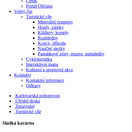
Ceník
Portál Občana
Volný čas
Turistické cíle
Minerální prameny
Hrady, zámky
Kláštery, kostely
Rozhledny
Kopce, příroda
Naučné stezky
Památkové zóny, muzea, památníky
Cykloturistika
Interaktivní mapa
Kulturní a sportovní akce
Kontakty
Kontaktní informace
Odkazy
Karlovarská pohotovost
Úřední deska
Zpravodaj
Turistické cíle
Sladká kavárna