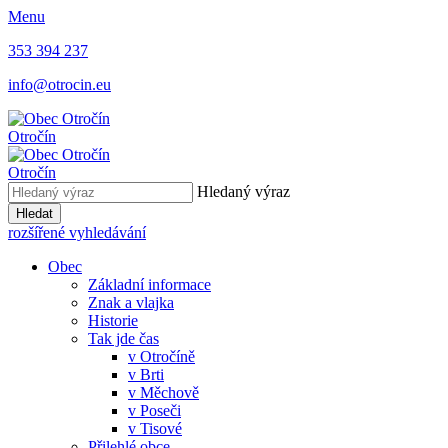
Menu
353 394 237
info@otrocin.eu
Otročín
Otročín
Hledaný výraz
Hledat
rozšířené vyhledávání
Obec
Základní informace
Znak a vlajka
Historie
Tak jde čas
v Otročíně
v Brti
v Měchově
v Poseči
v Tisové
Přilehlé obce