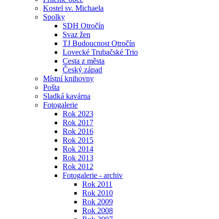
Kostel sv. Michaela
Spolky
SDH Otročín
Svaz žen
TJ Budoucnost Otročín
Lovecké Trubačské Trio
Cesta z města
Český západ
Místní knihovny
Pošta
Sladká kavárna
Fotogalerie
Rok 2023
Rok 2017
Rok 2016
Rok 2015
Rok 2014
Rok 2013
Rok 2012
Fotogalerie - archiv
Rok 2011
Rok 2010
Rok 2009
Rok 2008