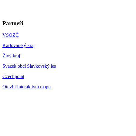
Partneři
VSOZČ
Karlovarský kraj
Živý kraj
Svazek obcí Slavkovský les
Czechpoint
Otevřít Interaktivní mapu