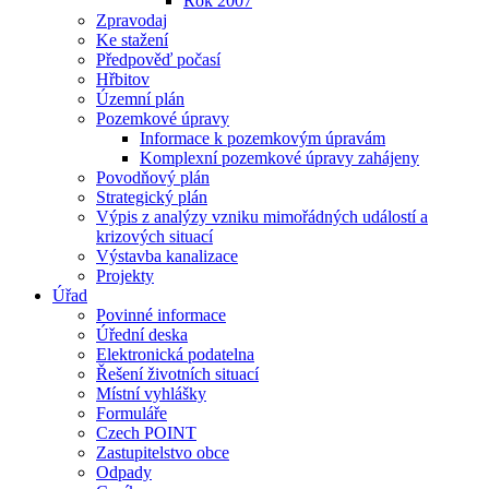
Rok 2007
Zpravodaj
Ke stažení
Předpověď počasí
Hřbitov
Územní plán
Pozemkové úpravy
Informace k pozemkovým úpravám
Komplexní pozemkové úpravy zahájeny
Povodňový plán
Strategický plán
Výpis z analýzy vzniku mimořádných událostí a
krizových situací
Výstavba kanalizace
Projekty
Úřad
Povinné informace
Úřední deska
Elektronická podatelna
Řešení životních situací
Místní vyhlášky
Formuláře
Czech POINT
Zastupitelstvo obce
Odpady