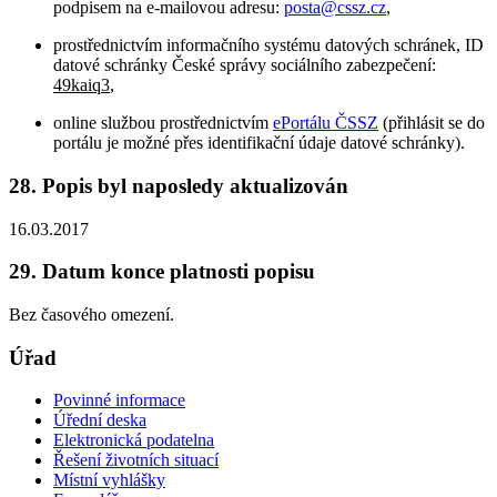
podpisem na e-mailovou adresu:
posta@cssz.cz
,
prostřednictvím informačního systému datových schránek, ID
datové schránky České správy sociálního zabezpečení:
49kaiq3
,
online službou prostřednictvím
ePortálu ČSSZ
(přihlásit se do
portálu je možné přes identifikační údaje datové schránky).
28. Popis byl naposledy aktualizován
16.03.2017
29. Datum konce platnosti popisu
Bez časového omezení.
Úřad
Povinné informace
Úřední deska
Elektronická podatelna
Řešení životních situací
Místní vyhlášky