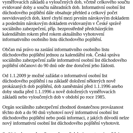
vyměřovacích základů a vyloučených dob, včetně celkového součtu
evidované doby a součtu náhradních dob. Informativní osobní list
důchodového pojištění dále obsahuje přehled a celkový počet
neevidovaných dob, které chybí mezi prvním nárokovým dokladem
a posledním nárokovým dokladem evidovaným v České správě
sociálního zabezpečení, příp. bezprostředně předcházejícím
kalendářním rokem před rokem aktuálního vyhotovení
informativního osobního listu důchodového pojištění.
Občan má právo na zaslání informativního osobního listu
důchodového pojištění jednou za kalendářní rok. Česká správa
sociálního zabezpečení zašle informativní osobní list důchodového
pojištění občanovi do 90 dnů ode dne doručení jeho žádosti.
Od 1.1.2009 je možné zažádat o informativní osobní list
důchodového pojištění i na základě doložení některých nově
prokázaných dob pojištění, dob zaměstnání před 1.1.1996 anebo
doby studia před 1.1.1996 a nově doložených vyměřovacích
základů nebo vyloučených dob v období po roce 1985.
Orgán sociálního zabezpečení zhodnotí dostatečnou provázanost
těchto dob a do 90 dnů vyhotoví nový informativní osobní list
důchodového pojištění nebo podá informaci, z jakých důvodů nelze
nový informativní osobní list důchodového pojištění vyhotovit.