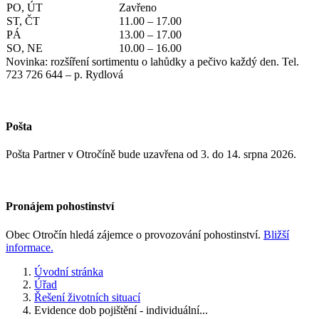
PO, ÚT
Zavřeno
ST, ČT
11.00 – 17.00
PÁ
13.00 – 17.00
SO, NE
10.00 – 16.00
Novinka: rozšíření sortimentu o lahůdky a pečivo každý den. Tel.
723 726 644 – p. Rydlová
Pošta
Pošta Partner v Otročíně bude uzavřena od 3. do 14. srpna 2026.
Pronájem pohostinství
Obec Otročín hledá zájemce o provozování pohostinství.
Bližší
informace.
Úvodní stránka
Úřad
Řešení životních situací
Evidence dob pojištění - individuální...