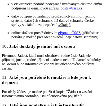
v elektronické podobě podepsané uznávaným elektronickým
podpisem na e-mailovou adresu:
posta@cssz.cz
,
datovou zprávou zaslanou prostřednictvím informačního
systému datových schránek, ID datové schránky České
správy sociálního zabezpečení:
49kaiq3
,
online službou prostřednictvím
ePortálu ČSSZ
(přihlásit se do
portálu je možné přes identifikační údaje datové schránky).
10. Jaké doklady je nutné mít s sebou
Písemnou žádost, která musí obsahovat rodné číslo žadatele,
příjmení, jméno, rodné příjmení a adresu nebo ID datové schránky,
na kterou bude informativní osobní list důchodového pojištění
zaslán.
11. Jaké jsou potřebné formuláře a kde jsou k
dispozici
Pro účely žádosti je možné použít tiskopis: "Žádost o zaslání
informativního osobního listu důchodového pojištění".
12. Jaké jsou poplatky a jak je lze uhradit