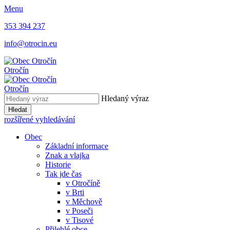
Menu
353 394 237
info@otrocin.eu
Otročín
Otročín
Hledaný výraz
Hledat
rozšířené vyhledávání
Obec
Základní informace
Znak a vlajka
Historie
Tak jde čas
v Otročíně
v Brti
v Měchově
v Poseči
v Tisové
Přilehlé obce