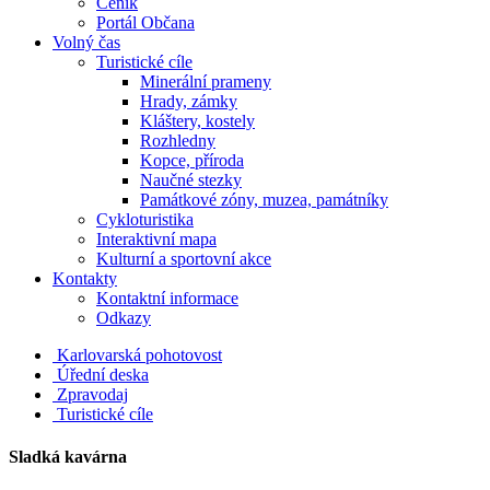
Ceník
Portál Občana
Volný čas
Turistické cíle
Minerální prameny
Hrady, zámky
Kláštery, kostely
Rozhledny
Kopce, příroda
Naučné stezky
Památkové zóny, muzea, památníky
Cykloturistika
Interaktivní mapa
Kulturní a sportovní akce
Kontakty
Kontaktní informace
Odkazy
Karlovarská pohotovost
Úřední deska
Zpravodaj
Turistické cíle
Sladká kavárna