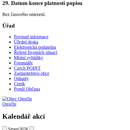
29. Datum konce platnosti popisu
Bez časového omezení.
Úřad
Povinné informace
Úřední deska
Elektronická podatelna
Řešení životních situací
Místní vyhlášky
Formuláře
Czech POINT
Zastupitelstvo obce
Odpady
Ceník
Portál Občana
Otročín
Kalendář akcí
Srpen
2026