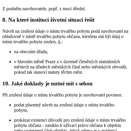
Z podnětu navrhovatele, popř. z moci úřední.
8. Na které instituci životní situaci řešit
Návrh na zrušení údaje o místu trvalého pobytu podá navrhovatel na
ohlašovně v místě trvalého pobytu občana, kterému má být údaj o
místu trvalého pobytu zrušen, tj.:
na obecním úřadu,
v hlavním městě Praze a v územně členěných statutárních
městech na úřadech městských částí nebo městských obvodů,
pokud tak stanoví statuty těchto měst.
10. Jaké doklady je nutné mít s sebou
Při zrušení údaje o místu trvalého pobytu je navrhovatel povinen:
podat písemný návrh na zrušení údaje o místu trvalého
pobytu,
prokázat existenci důvodů pro zrušení údaje o místu trvalého
pobytu občana - zaniklo-li užívací právo občana k objektu
nebo vymezené části objektu, jehož adresa je v evidenci