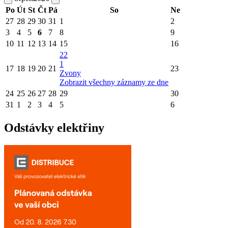
Po
Út
St
Čt
Pá
So
Ne
27
28
29
30
31
1
2
3
4
5
6
7
8
9
10
11
12
13
14
15
16
22
1
17
18
19
20
21
23
Zvony
Zobrazit všechny záznamy ze dne
24
25
26
27
28
29
30
31
1
2
3
4
5
6
Odstávky elektřiny