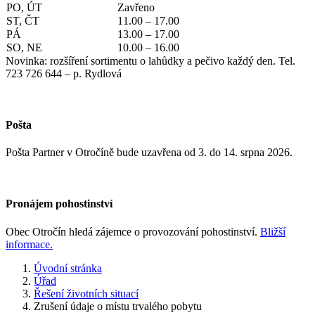
PO, ÚT
Zavřeno
ST, ČT
11.00 – 17.00
PÁ
13.00 – 17.00
SO, NE
10.00 – 16.00
Novinka: rozšíření sortimentu o lahůdky a pečivo každý den. Tel.
723 726 644 – p. Rydlová
Pošta
Pošta Partner v Otročíně bude uzavřena od 3. do 14. srpna 2026.
Pronájem pohostinství
Obec Otročín hledá zájemce o provozování pohostinství.
Bližší
informace.
Úvodní stránka
Úřad
Řešení životních situací
Zrušení údaje o místu trvalého pobytu