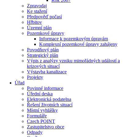
Rok 2007
Zpravodaj
Ke stažení
Předpověď počasí
Hřbitov
Územní plán
Pozemkové úpravy
Informace k pozemkovým úpravám
Komplexní pozemkové úpravy zahájeny
Povodňový plán
Strategický plán
Výpis z analýzy vzniku mimořádných událostí a
krizových situací
Výstavba kanalizace
Projekty
Úřad
Povinné informace
Úřední deska
Elektronická podatelna
Řešení životních situací
Místní vyhlášky
Formuláře
Czech POINT
Zastupitelstvo obce
Odpady