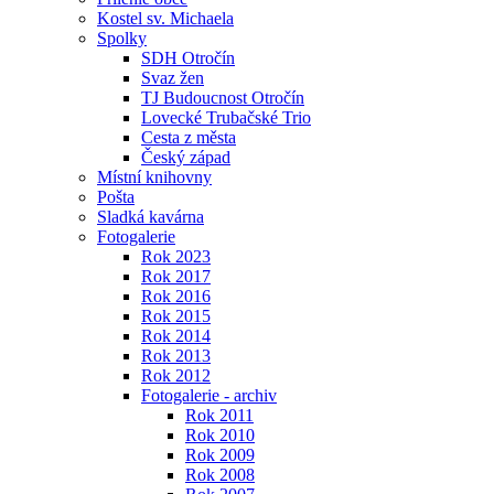
Kostel sv. Michaela
Spolky
SDH Otročín
Svaz žen
TJ Budoucnost Otročín
Lovecké Trubačské Trio
Cesta z města
Český západ
Místní knihovny
Pošta
Sladká kavárna
Fotogalerie
Rok 2023
Rok 2017
Rok 2016
Rok 2015
Rok 2014
Rok 2013
Rok 2012
Fotogalerie - archiv
Rok 2011
Rok 2010
Rok 2009
Rok 2008