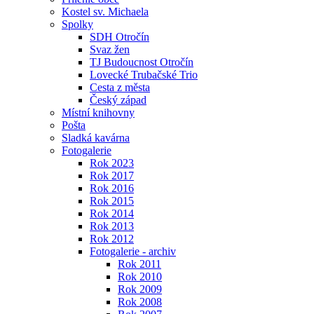
Kostel sv. Michaela
Spolky
SDH Otročín
Svaz žen
TJ Budoucnost Otročín
Lovecké Trubačské Trio
Cesta z města
Český západ
Místní knihovny
Pošta
Sladká kavárna
Fotogalerie
Rok 2023
Rok 2017
Rok 2016
Rok 2015
Rok 2014
Rok 2013
Rok 2012
Fotogalerie - archiv
Rok 2011
Rok 2010
Rok 2009
Rok 2008