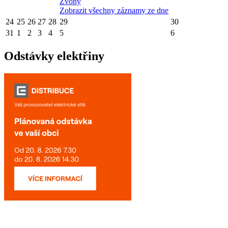
Zvony
Zobrazit všechny záznamy ze dne
24
25
26
27
28
29
30
31
1
2
3
4
5
6
Odstávky elektřiny