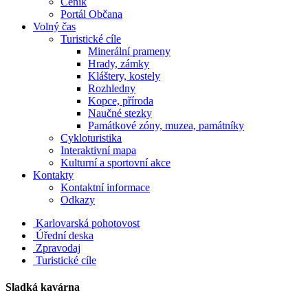
Ceník
Portál Občana
Volný čas
Turistické cíle
Minerální prameny
Hrady, zámky
Kláštery, kostely
Rozhledny
Kopce, příroda
Naučné stezky
Památkové zóny, muzea, památníky
Cykloturistika
Interaktivní mapa
Kulturní a sportovní akce
Kontakty
Kontaktní informace
Odkazy
Karlovarská pohotovost
Úřední deska
Zpravodaj
Turistické cíle
Sladká kavárna