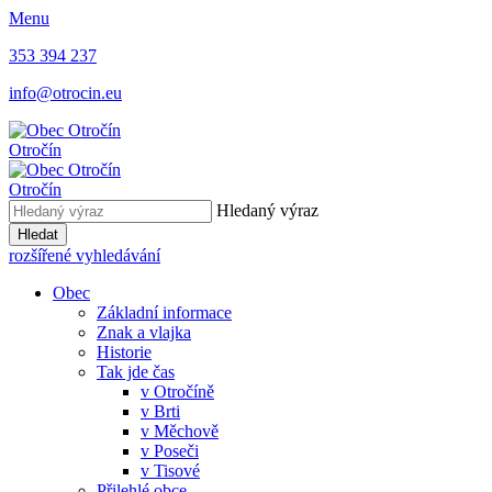
Menu
353 394 237
info@otrocin.eu
Otročín
Otročín
Hledaný výraz
Hledat
rozšířené vyhledávání
Obec
Základní informace
Znak a vlajka
Historie
Tak jde čas
v Otročíně
v Brti
v Měchově
v Poseči
v Tisové
Přilehlé obce