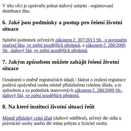
V této věci je oprávněn jednat daňový subjekt - registrovaný
distributor lihu.
6. Jaké jsou podmínky a postup pro řešení životní
situace
Splnění podmínek určených
zákonem č. 307/2013 Sb., o povinném
značení lihu, ve znění pozdějších předpisů
, a
zákonem č. 280/2009
Sb., daňový řád, ve znění pozdějších předpisů
.
7. Jakým způsobem můžete zahájit řešení životní
situace
Oznámení o změně registračních údajů / žádost o zrušení registrace
podává oprávněná osoba místně příslušnému celnímu úřadu, a to
způsobem a za podmínek stanovených
zákonem č. 280/2009 Sb.,
daňový řád, ve znění pozdějších předpisů
.
8. Na které instituci životní situaci řešit
Místně příslušný celní úřad
(daňové oddělení), určený dle sídla u
právnické osoby anebo dle místa pobytu u fyzické osoby.