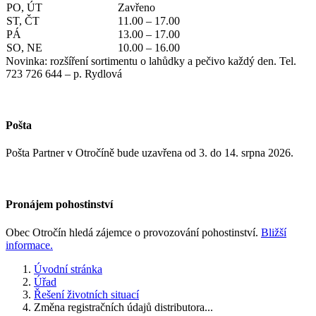
PO, ÚT
Zavřeno
ST, ČT
11.00 – 17.00
PÁ
13.00 – 17.00
SO, NE
10.00 – 16.00
Novinka: rozšíření sortimentu o lahůdky a pečivo každý den. Tel.
723 726 644 – p. Rydlová
Pošta
Pošta Partner v Otročíně bude uzavřena od 3. do 14. srpna 2026.
Pronájem pohostinství
Obec Otročín hledá zájemce o provozování pohostinství.
Bližší
informace.
Úvodní stránka
Úřad
Řešení životních situací
Změna registračních údajů distributora...