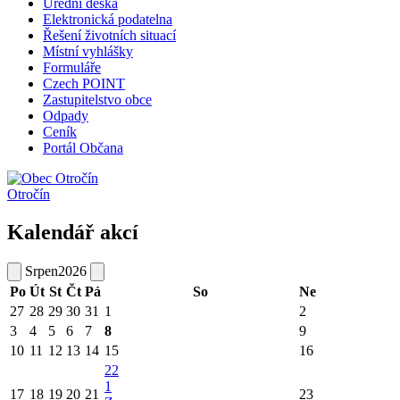
Úřední deska
Elektronická podatelna
Řešení životních situací
Místní vyhlášky
Formuláře
Czech POINT
Zastupitelstvo obce
Odpady
Ceník
Portál Občana
Otročín
Kalendář akcí
Srpen
2026
Po
Út
St
Čt
Pá
So
Ne
27
28
29
30
31
1
2
3
4
5
6
7
8
9
10
11
12
13
14
15
16
22
1
17
18
19
20
21
23