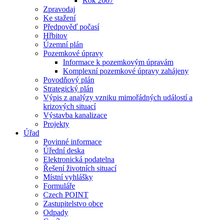
Rok 2007
Zpravodaj
Ke stažení
Předpověď počasí
Hřbitov
Územní plán
Pozemkové úpravy
Informace k pozemkovým úpravám
Komplexní pozemkové úpravy zahájeny
Povodňový plán
Strategický plán
Výpis z analýzy vzniku mimořádných událostí a
krizových situací
Výstavba kanalizace
Projekty
Úřad
Povinné informace
Úřední deska
Elektronická podatelna
Řešení životních situací
Místní vyhlášky
Formuláře
Czech POINT
Zastupitelstvo obce
Odpady