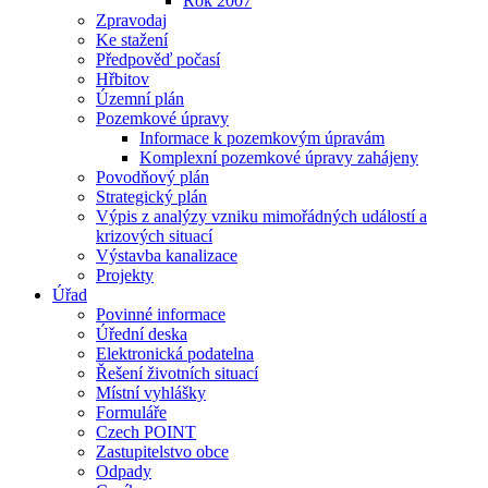
Rok 2007
Zpravodaj
Ke stažení
Předpověď počasí
Hřbitov
Územní plán
Pozemkové úpravy
Informace k pozemkovým úpravám
Komplexní pozemkové úpravy zahájeny
Povodňový plán
Strategický plán
Výpis z analýzy vzniku mimořádných událostí a
krizových situací
Výstavba kanalizace
Projekty
Úřad
Povinné informace
Úřední deska
Elektronická podatelna
Řešení životních situací
Místní vyhlášky
Formuláře
Czech POINT
Zastupitelstvo obce
Odpady