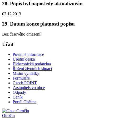
28. Popis byl naposledy aktualizován
02.12.2013
29. Datum konce platnosti popisu
Bez časového omezení.
Úřad
Povinné informace
Úřední deska
Elektronická podatelna
Řešení životních situací
Místní vyhlášky
Formuláře
Czech POINT
Zastupitelstvo obce
Odpady
Ceník
Portál Občana
Otročín