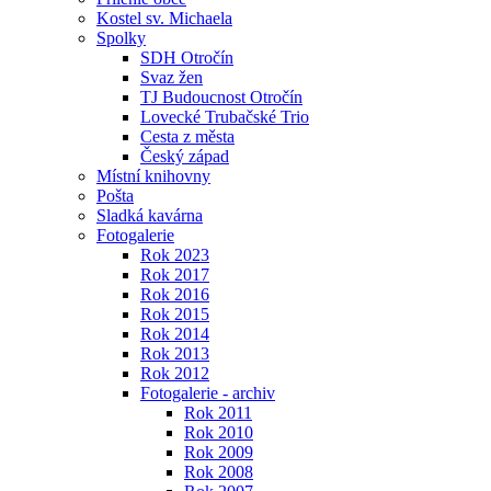
Kostel sv. Michaela
Spolky
SDH Otročín
Svaz žen
TJ Budoucnost Otročín
Lovecké Trubačské Trio
Cesta z města
Český západ
Místní knihovny
Pošta
Sladká kavárna
Fotogalerie
Rok 2023
Rok 2017
Rok 2016
Rok 2015
Rok 2014
Rok 2013
Rok 2012
Fotogalerie - archiv
Rok 2011
Rok 2010
Rok 2009
Rok 2008