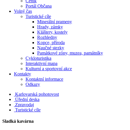
Ceník
Portál Občana
Volný čas
Turistické cíle
Minerální prameny
Hrady, zámky
Kláštery, kostely
Rozhledny
Kopce, příroda
Naučné stezky
Památkové zóny, muzea, památníky
Cykloturistika
Interaktivní mapa
Kulturní a sportovní akce
Kontakty
Kontaktní informace
Odkazy
Karlovarská pohotovost
Úřední deska
Zpravodaj
Turistické cíle
Sladká kavárna