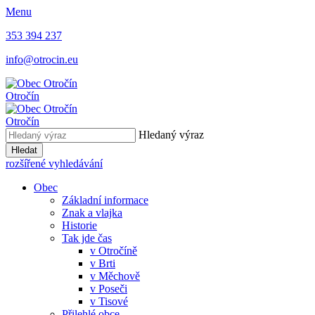
Menu
353 394 237
info@otrocin.eu
Otročín
Otročín
Hledaný výraz
Hledat
rozšířené vyhledávání
Obec
Základní informace
Znak a vlajka
Historie
Tak jde čas
v Otročíně
v Brti
v Měchově
v Poseči
v Tisové
Přilehlé obce