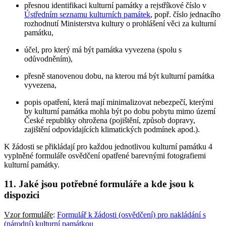
přesnou identifikaci kulturní památky a rejstříkové číslo v
Ústředním seznamu kulturních památek
, popř. číslo jednacího
rozhodnutí Ministerstva kultury o prohlášení věci za kulturní
památku,
účel, pro který má být památka vyvezena (spolu s
odůvodněním),
přesně stanovenou dobu, na kterou má být kulturní památka
vyvezena,
popis opatření, která mají minimalizovat nebezpečí, kterými
by kulturní památka mohla být po dobu pobytu mimo území
České republiky ohrožena (pojištění, způsob dopravy,
zajištění odpovídajících klimatických podmínek apod.).
K žádosti se přikládají pro každou jednotlivou kulturní památku 4
vyplněné formuláře osvědčení opatřené barevnými fotografiemi
kulturní památky.
11. Jaké jsou potřebné formuláře a kde jsou k
dispozici
Vzor formuláře
:
Formulář k žádosti (osvědčení) pro nakládání s
(národní) kulturní památkou