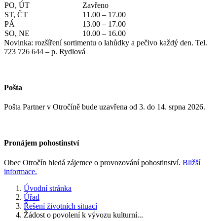
PO, ÚT
Zavřeno
ST, ČT
11.00 – 17.00
PÁ
13.00 – 17.00
SO, NE
10.00 – 16.00
Novinka: rozšíření sortimentu o lahůdky a pečivo každý den. Tel.
723 726 644 – p. Rydlová
Pošta
Pošta Partner v Otročíně bude uzavřena od 3. do 14. srpna 2026.
Pronájem pohostinství
Obec Otročín hledá zájemce o provozování pohostinství.
Bližší
informace.
Úvodní stránka
Úřad
Řešení životních situací
Žádost o povolení k vývozu kulturní...