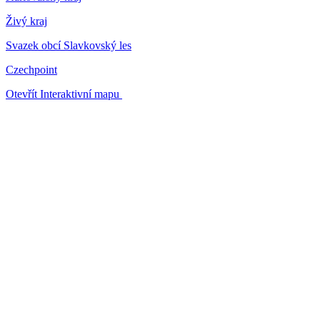
Živý kraj
Svazek obcí Slavkovský les
Czechpoint
Otevřít Interaktivní mapu