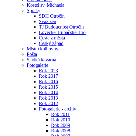
Kostel sv. Michaela
Spolky
SDH Otročín
Svaz žen
TJ Budoucnost Otročín
Lovecké Trubačské Trio
Cesta z města
Český západ
Místní knihovny
Pošta
Sladká kavárna
Fotogalerie
Rok 2023
Rok 2017
Rok 2016
Rok 2015
Rok 2014
Rok 2013
Rok 2012
Fotogalerie - archiv
Rok 2011
Rok 2010
Rok 2009
Rok 2008