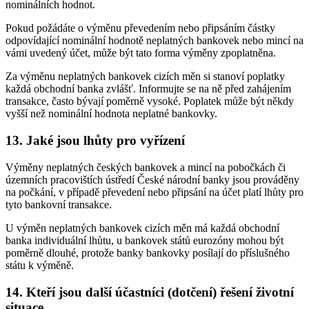
nominálních hodnot.
Pokud požádáte o výměnu převedením nebo připsáním částky
odpovídající nominální hodnotě neplatných bankovek nebo mincí na
vámi uvedený účet, může být tato forma výměny zpoplatněna.
Za výměnu neplatných bankovek cizích měn si stanoví poplatky
každá obchodní banka zvlášť. Informujte se na ně před zahájením
transakce, často bývají poměrně vysoké. Poplatek může být někdy
vyšší než nominální hodnota neplatné bankovky.
13. Jaké jsou lhůty pro vyřízení
Výměny neplatných českých bankovek a mincí na pobočkách či
územních pracovištích ústředí České národní banky jsou prováděny
na počkání, v případě převedení nebo připsání na účet platí lhůty pro
tyto bankovní transakce.
U výměn neplatných bankovek cizích měn má každá obchodní
banka individuální lhůtu, u bankovek států eurozóny mohou být
poměrně dlouhé, protože banky bankovky posílají do příslušného
státu k výměně.
14. Kteří jsou další účastníci (dotčení) řešení životní
situace