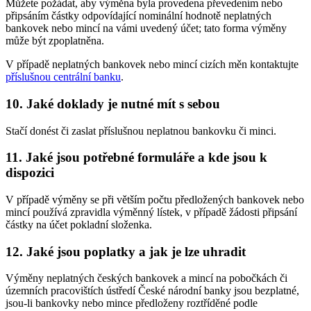
Můžete požádat, aby výměna byla provedena převedením nebo
připsáním částky odpovídající nominální hodnotě neplatných
bankovek nebo mincí na vámi uvedený účet; tato forma výměny
může být zpoplatněna.
V případě neplatných bankovek nebo mincí cizích měn kontaktujte
příslušnou centrální banku
.
10. Jaké doklady je nutné mít s sebou
Stačí donést či zaslat příslušnou neplatnou bankovku či minci.
11. Jaké jsou potřebné formuláře a kde jsou k
dispozici
V případě výměny se při větším počtu předložených bankovek nebo
mincí používá zpravidla výměnný lístek, v případě žádosti připsání
částky na účet pokladní složenka.
12. Jaké jsou poplatky a jak je lze uhradit
Výměny neplatných českých bankovek a mincí na pobočkách či
územních pracovištích ústředí České národní banky jsou bezplatné,
jsou-li bankovky nebo mince předloženy roztříděné podle