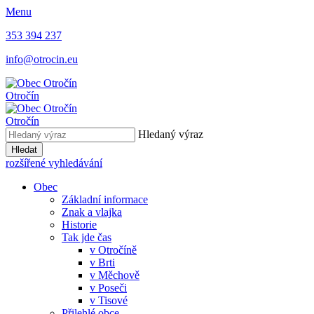
Menu
353 394 237
info@otrocin.eu
Otročín
Otročín
Hledaný výraz
Hledat
rozšířené vyhledávání
Obec
Základní informace
Znak a vlajka
Historie
Tak jde čas
v Otročíně
v Brti
v Měchově
v Poseči
v Tisové
Přilehlé obce