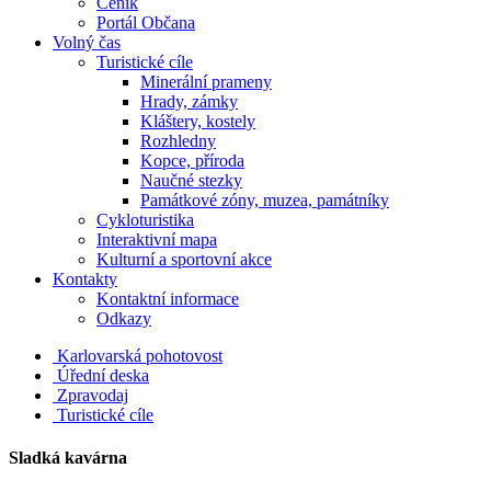
Ceník
Portál Občana
Volný čas
Turistické cíle
Minerální prameny
Hrady, zámky
Kláštery, kostely
Rozhledny
Kopce, příroda
Naučné stezky
Památkové zóny, muzea, památníky
Cykloturistika
Interaktivní mapa
Kulturní a sportovní akce
Kontakty
Kontaktní informace
Odkazy
Karlovarská pohotovost
Úřední deska
Zpravodaj
Turistické cíle
Sladká kavárna