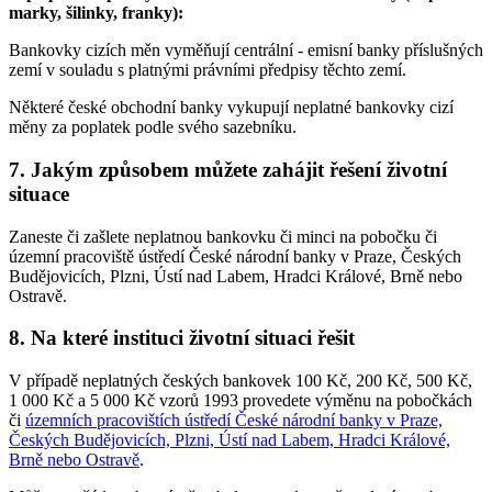
marky, šilinky, franky):
Bankovky cizích měn vyměňují centrální - emisní banky příslušných
zemí v souladu s platnými právními předpisy těchto zemí.
Některé české obchodní banky vykupují neplatné bankovky cizí
měny za poplatek podle svého sazebníku.
7. Jakým způsobem můžete zahájit řešení životní
situace
Zaneste či zašlete neplatnou bankovku či minci na pobočku či
územní pracoviště ústředí České národní banky v Praze, Českých
Budějovicích, Plzni, Ústí nad Labem, Hradci Králové, Brně nebo
Ostravě.
8. Na které instituci životní situaci řešit
V případě neplatných českých bankovek 100 Kč, 200 Kč, 500 Kč,
1 000 Kč a 5 000 Kč vzorů 1993 provedete výměnu na pobočkách
či
územních pracovištích ústředí České národní banky v Praze,
Českých Budějovicích, Plzni, Ústí nad Labem, Hradci Králové,
Brně nebo Ostravě
.