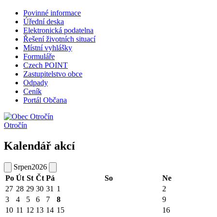
Povinné informace
Úřední deska
Elektronická podatelna
Řešení životních situací
Místní vyhlášky
Formuláře
Czech POINT
Zastupitelstvo obce
Odpady
Ceník
Portál Občana
Otročín
Kalendář akcí
Srpen
2026
Po
Út
St
Čt
Pá
So
Ne
27
28
29
30
31
1
2
3
4
5
6
7
8
9
10
11
12
13
14
15
16