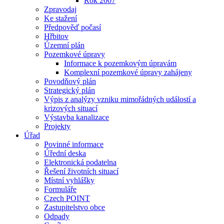
Rok 2007
Zpravodaj
Ke stažení
Předpověď počasí
Hřbitov
Územní plán
Pozemkové úpravy
Informace k pozemkovým úpravám
Komplexní pozemkové úpravy zahájeny
Povodňový plán
Strategický plán
Výpis z analýzy vzniku mimořádných událostí a
krizových situací
Výstavba kanalizace
Projekty
Úřad
Povinné informace
Úřední deska
Elektronická podatelna
Řešení životních situací
Místní vyhlášky
Formuláře
Czech POINT
Zastupitelstvo obce
Odpady