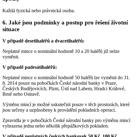
Každá fyzická nebo právnická osoba.
6. Jaké jsou podmínky a postup pro řešení životní
situace
V případě desetihaléřů a dvacetihaléřů:
Neplatné mince o nominální hodnotě 10 a 20 haléřů již nelze
vyměnit.
V případě padesátihaléřů:
Neplatné mince o nominální hodnotě 50 haléřů lze vyměnit do 31.
8. 2014 pouze na pobočkách České národní banky v Praze,
Českých Budějovicích, Plzni, Ústí nad Labem, Hradci Králové,
Brně nebo Ostravě.
Výměnu mincí je možné uskutečnit pouze v těch prostorách, které
jsou určeny a uzpůsobeny k provádění pokladních operací.
Zpravidla je v pobočkách České národní banky pro výměnu mincí
vyhrazena jedna nebo několik přepážkových pokladen.
V případě neplatných českých bankovek 50 Kč, 100 Kč,