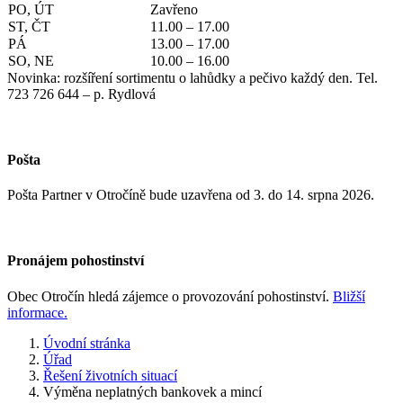
PO, ÚT
Zavřeno
ST, ČT
11.00 – 17.00
PÁ
13.00 – 17.00
SO, NE
10.00 – 16.00
Novinka: rozšíření sortimentu o lahůdky a pečivo každý den. Tel.
723 726 644 – p. Rydlová
Pošta
Pošta Partner v Otročíně bude uzavřena od 3. do 14. srpna 2026.
Pronájem pohostinství
Obec Otročín hledá zájemce o provozování pohostinství.
Bližší
informace.
Úvodní stránka
Úřad
Řešení životních situací
Výměna neplatných bankovek a mincí