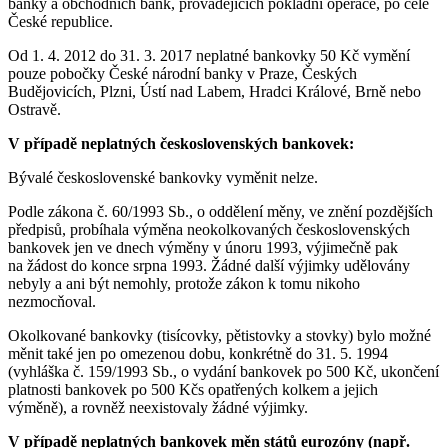
banky a obchodních bank, provádějících pokladní operace, po celé
České republice.
Od 1. 4. 2012 do 31. 3. 2017 neplatné bankovky 50 Kč vymění
pouze pobočky České národní banky v Praze, Českých
Budějovicích, Plzni, Ústí nad Labem, Hradci Králové, Brně nebo
Ostravě.
V případě neplatných československých bankovek:
Bývalé československé bankovky vyměnit nelze.
Podle zákona č. 60/1993 Sb., o oddělení měny, ve znění pozdějších
předpisů, probíhala výměna neokolkovaných československých
bankovek jen ve dnech výměny v únoru 1993, výjimečně pak
na žádost do konce srpna 1993. Žádné další výjimky udělovány
nebyly a ani být nemohly, protože zákon k tomu nikoho
nezmocňoval.
Okolkované bankovky (tisícovky, pětistovky a stovky) bylo možné
měnit také jen po omezenou dobu, konkrétně do 31. 5. 1994
(vyhláška č. 159/1993 Sb., o vydání bankovek po 500 Kč, ukončení
platnosti bankovek po 500 Kčs opatřených kolkem a jejich
výměně), a rovněž neexistovaly žádné výjimky.
V případě neplatných bankovek měn států eurozóny (např.