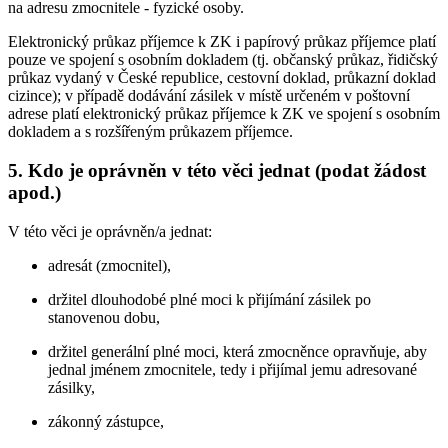
na adresu zmocnitele - fyzické osoby.
Elektronický průkaz příjemce k ZK i papírový průkaz příjemce platí
pouze ve spojení s osobním dokladem (tj. občanský průkaz, řidičský
průkaz vydaný v České republice, cestovní doklad, průkazní doklad
cizince); v případě dodávání zásilek v místě určeném v poštovní
adrese platí elektronický průkaz příjemce k ZK ve spojení s osobním
dokladem a s rozšířeným průkazem příjemce.
5. Kdo je oprávněn v této věci jednat (podat žádost
apod.)
V této věci je oprávněn/a jednat:
adresát (zmocnitel),
držitel dlouhodobé plné moci k přijímání zásilek po
stanovenou dobu,
držitel generální plné moci, která zmocněnce opravňuje, aby
jednal jménem zmocnitele, tedy i přijímal jemu adresované
zásilky,
zákonný zástupce,