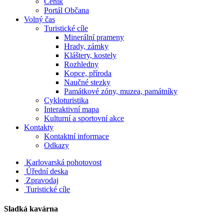
Ceník
Portál Občana
Volný čas
Turistické cíle
Minerální prameny
Hrady, zámky
Kláštery, kostely
Rozhledny
Kopce, příroda
Naučné stezky
Památkové zóny, muzea, památníky
Cykloturistika
Interaktivní mapa
Kulturní a sportovní akce
Kontakty
Kontaktní informace
Odkazy
Karlovarská pohotovost
Úřední deska
Zpravodaj
Turistické cíle
Sladká kavárna