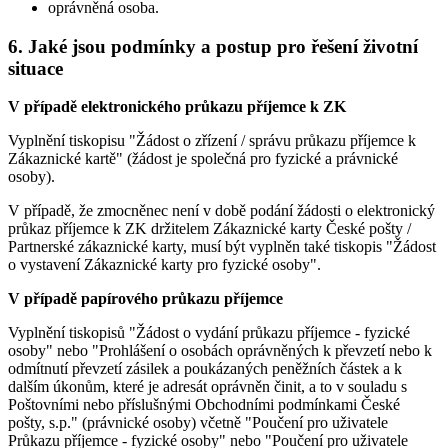
oprávněná osoba.
6. Jaké jsou podmínky a postup pro řešení životní
situace
V případě elektronického průkazu příjemce k ZK
Vyplnění tiskopisu "Žádost o zřízení / správu průkazu příjemce k
Zákaznické kartě" (žádost je společná pro fyzické a právnické
osoby).
V případě, že zmocněnec není v době podání žádosti o elektronický
průkaz příjemce k ZK držitelem Zákaznické karty České pošty /
Partnerské zákaznické karty, musí být vyplněn také tiskopis "Žádost
o vystavení Zákaznické karty pro fyzické osoby".
V případě papírového průkazu příjemce
Vyplnění tiskopisů "Žádost o vydání průkazu příjemce - fyzické
osoby" nebo "Prohlášení o osobách oprávněných k převzetí nebo k
odmítnutí převzetí zásilek a poukázaných peněžních částek a k
dalším úkonům, které je adresát oprávněn činit, a to v souladu s
Poštovními nebo příslušnými Obchodními podmínkami České
pošty, s.p." (právnické osoby) včetně "Poučení pro uživatele
Průkazu příjemce - fyzické osoby" nebo "Poučení pro uživatele