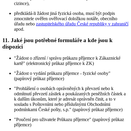
cizince),
předkládá-li žádost jiná fyzická osoba, musí být podpis
zmocnitele ověřen ověřovací doložkou notáře, obecního
úřadu nebo
zastupitelského úřadu České republiky v zahraničí
apod.
11. Jaké jsou potřebné formuláře a kde jsou k
dispozici
"Žádost o zřízení / správu průkazu příjemce k Zákaznické
kartě" (elektronický průkaz příjemce k ZK)
"Žádost o vydání průkazu příjemce - fyzické osoby"
(papírový průkaz příjemce)
"Prohlášení o osobách oprávněných k převzetí nebo k
odmítnutí převzetí zásilek a poukázaných peněžních částek a
k dalším úkonům, které je adresát oprávněn činit, a to v
souladu s Poštovními nebo příslušnými Obchodními
podmínkami České pošty, s.p." (papírový průkaz příjemce)
"Poučení pro uživatele Průkazu příjemce" (papírový průkaz
příjemce)