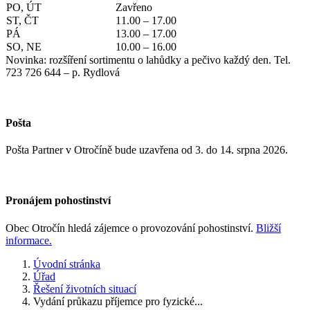
PO, ÚT
Zavřeno
ST, ČT
11.00 – 17.00
PÁ
13.00 – 17.00
SO, NE
10.00 – 16.00
Novinka: rozšíření sortimentu o lahůdky a pečivo každý den. Tel.
723 726 644 – p. Rydlová
Pošta
Pošta Partner v Otročíně bude uzavřena od 3. do 14. srpna 2026.
Pronájem pohostinství
Obec Otročín hledá zájemce o provozování pohostinství.
Bližší
informace.
Úvodní stránka
Úřad
Řešení životních situací
Vydání průkazu příjemce pro fyzické...