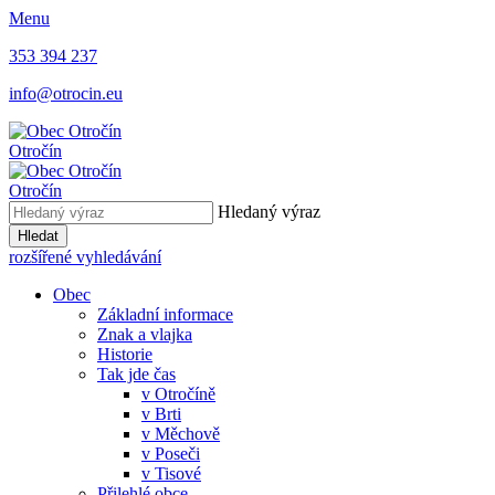
Menu
353 394 237
info@otrocin.eu
Otročín
Otročín
Hledaný výraz
Hledat
rozšířené vyhledávání
Obec
Základní informace
Znak a vlajka
Historie
Tak jde čas
v Otročíně
v Brti
v Měchově
v Poseči
v Tisové
Přilehlé obce