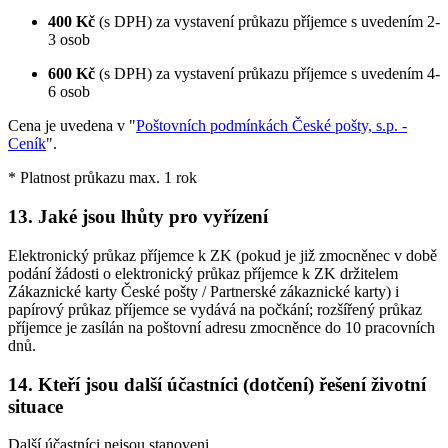
400 Kč
(s DPH) za vystavení průkazu příjemce s uvedením 2-
3 osob
600 Kč
(s DPH) za vystavení průkazu příjemce s uvedením 4-
6 osob
Cena je uvedena v "
Poštovních podmínkách České pošty, s.p. -
Ceník
".
* Platnost průkazu max. 1 rok
13. Jaké jsou lhůty pro vyřízení
Elektronický průkaz příjemce k ZK (pokud je již zmocněnec v době
podání žádosti o elektronický průkaz příjemce k ZK držitelem
Zákaznické karty České pošty / Partnerské zákaznické karty) i
papírový průkaz příjemce se vydává na počkání; rozšířený průkaz
příjemce je zasílán na poštovní adresu zmocněnce do 10 pracovních
dnů.
14. Kteří jsou další účastníci (dotčení) řešení životní
situace
Další účastníci nejsou stanoveni.