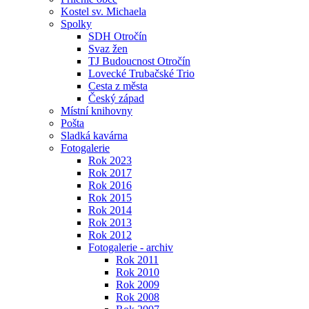
Kostel sv. Michaela
Spolky
SDH Otročín
Svaz žen
TJ Budoucnost Otročín
Lovecké Trubačské Trio
Cesta z města
Český západ
Místní knihovny
Pošta
Sladká kavárna
Fotogalerie
Rok 2023
Rok 2017
Rok 2016
Rok 2015
Rok 2014
Rok 2013
Rok 2012
Fotogalerie - archiv
Rok 2011
Rok 2010
Rok 2009
Rok 2008