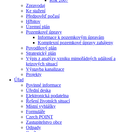
Rok 2007
Zpravodaj
Ke stažení
Předpověď počasí
Hřbitov
Územní plán
Pozemkové úpravy
Informace k pozemkovým úpravám
Komplexní pozemkové úpravy zahájeny
Povodňový plán
Strategický plán
Výpis z analýzy vzniku mimořádných událostí a
krizových situací
Výstavba kanalizace
Projekty
Úřad
Povinné informace
Úřední deska
Elektronická podatelna
Řešení životních situací
Místní vyhlášky
Formuláře
Czech POINT
Zastupitelstvo obce
Odpady