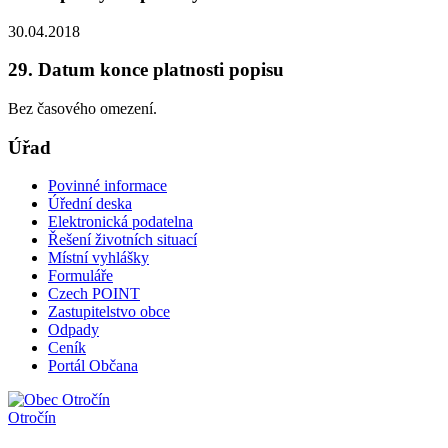
30.04.2018
29. Datum konce platnosti popisu
Bez časového omezení.
Úřad
Povinné informace
Úřední deska
Elektronická podatelna
Řešení životních situací
Místní vyhlášky
Formuláře
Czech POINT
Zastupitelstvo obce
Odpady
Ceník
Portál Občana
Otročín