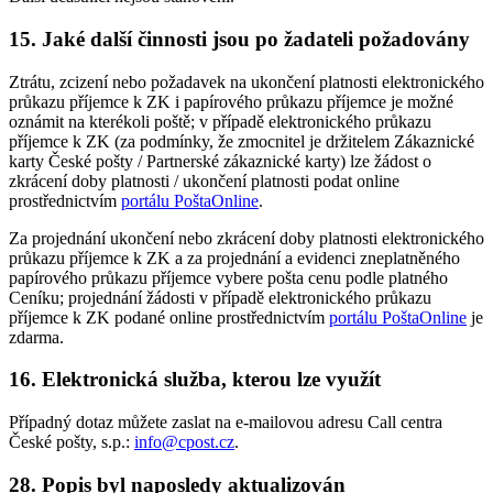
15. Jaké další činnosti jsou po žadateli požadovány
Ztrátu, zcizení nebo požadavek na ukončení platnosti elektronického
průkazu příjemce k ZK i papírového průkazu příjemce je možné
oznámit na kterékoli poště; v případě elektronického průkazu
příjemce k ZK (za podmínky, že zmocnitel je držitelem Zákaznické
karty České pošty / Partnerské zákaznické karty) lze žádost o
zkrácení doby platnosti / ukončení platnosti podat online
prostřednictvím
portálu PoštaOnline
.
Za projednání ukončení nebo zkrácení doby platnosti elektronického
průkazu příjemce k ZK a za projednání a evidenci zneplatněného
papírového průkazu příjemce vybere pošta cenu podle platného
Ceníku; projednání žádosti v případě elektronického průkazu
příjemce k ZK podané online prostřednictvím
portálu PoštaOnline
je
zdarma.
16. Elektronická služba, kterou lze využít
Případný dotaz můžete zaslat na e-mailovou adresu Call centra
České pošty, s.p.:
info@cpost.cz
.
28. Popis byl naposledy aktualizován