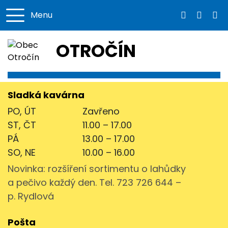
Menu
353 394 2
info@o
OTROČÍN
Sladká kavárna
PO, ÚT
Zavřeno
ST, ČT
11.00 – 17.00
PÁ
13.00 – 17.00
SO, NE
10.00 – 16.00
Novinka: rozšíření sortimentu o lahůdky
a pečivo každý den. Tel. 723 726 644 –
p. Rydlová
Pošta