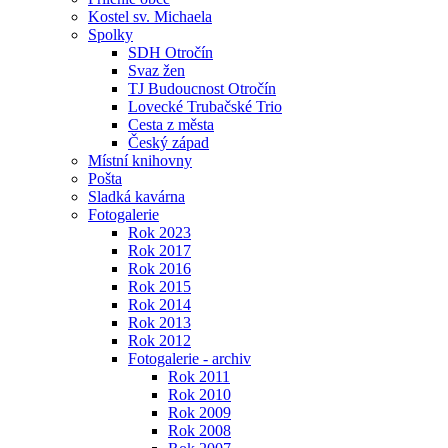
Kostel sv. Michaela
Spolky
SDH Otročín
Svaz žen
TJ Budoucnost Otročín
Lovecké Trubačské Trio
Cesta z města
Český západ
Místní knihovny
Pošta
Sladká kavárna
Fotogalerie
Rok 2023
Rok 2017
Rok 2016
Rok 2015
Rok 2014
Rok 2013
Rok 2012
Fotogalerie - archiv
Rok 2011
Rok 2010
Rok 2009
Rok 2008