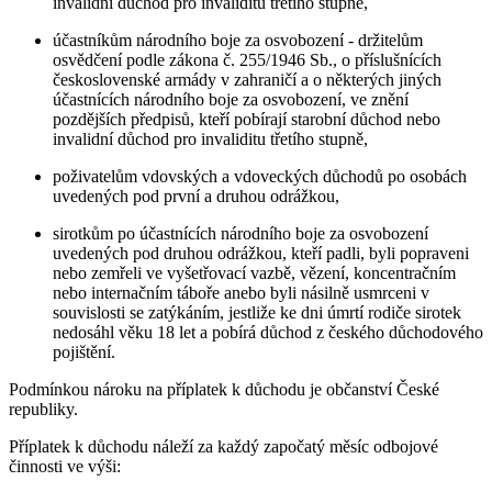
invalidní důchod pro invaliditu třetího stupně,
účastníkům národního boje za osvobození - držitelům
osvědčení podle zákona č. 255/1946 Sb., o příslušnících
československé armády v zahraničí a o některých jiných
účastnících národního boje za osvobození, ve znění
pozdějších předpisů, kteří pobírají starobní důchod nebo
invalidní důchod pro invaliditu třetího stupně,
poživatelům vdovských a vdoveckých důchodů po osobách
uvedených pod první a druhou odrážkou,
sirotkům po účastnících národního boje za osvobození
uvedených pod druhou odrážkou, kteří padli, byli popraveni
nebo zemřeli ve vyšetřovací vazbě, vězení, koncentračním
nebo internačním táboře anebo byli násilně usmrceni v
souvislosti se zatýkáním, jestliže ke dni úmrtí rodiče sirotek
nedosáhl věku 18 let a pobírá důchod z českého důchodového
pojištění.
Podmínkou nároku na příplatek k důchodu je občanství České
republiky.
Příplatek k důchodu náleží za každý započatý měsíc odbojové
činnosti ve výši: