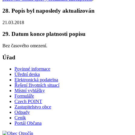
28. Popis byl naposledy aktualizován
21.03.2018
29. Datum konce platnosti popisu
Bez časového omezení.
Úřad
Povinné informace
Úřední deska
Elektronická podatelna
Řešení životních situací
Místní vyhlášky
Formuláře
Czech POINT
Zastupitelstvo obce
Odpady
Ceník
Portál Občana