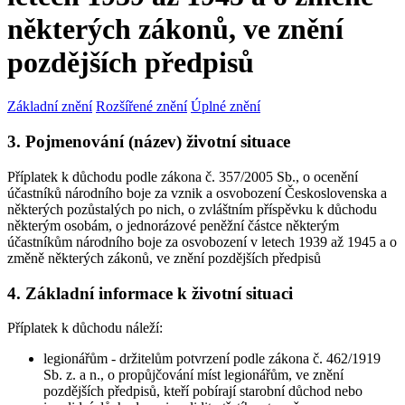
některých zákonů, ve znění
pozdějších předpisů
Základní znění
Rozšířené znění
Úplné znění
3. Pojmenování (název) životní situace
Příplatek k důchodu podle zákona č. 357/2005 Sb., o ocenění
účastníků národního boje za vznik a osvobození Československa a
některých pozůstalých po nich, o zvláštním příspěvku k důchodu
některým osobám, o jednorázové peněžní částce některým
účastníkům národního boje za osvobození v letech 1939 až 1945 a o
změně některých zákonů, ve znění pozdějších předpisů
4. Základní informace k životní situaci
Příplatek k důchodu náleží:
legionářům - držitelům potvrzení podle zákona č. 462/1919
Sb. z. a n., o propůjčování míst legionářům, ve znění
pozdějších předpisů, kteří pobírají starobní důchod nebo