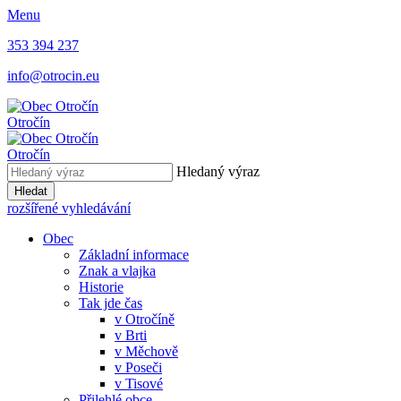
Menu
353 394 237
info@otrocin.eu
Otročín
Otročín
Hledaný výraz
Hledat
rozšířené vyhledávání
Obec
Základní informace
Znak a vlajka
Historie
Tak jde čas
v Otročíně
v Brti
v Měchově
v Poseči
v Tisové
Přilehlé obce