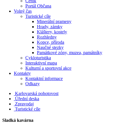
Ceník
Portál Občana
Volný čas
Turistické cíle
Minerální prameny
Hrady, zámky
Kláštery, kostely
Rozhledny
Kopce, příroda
Naučné stezky
Památkové zóny, muzea, památníky
Cykloturistika
Interaktivní mapa
Kulturní a sportovní akce
Kontakty
Kontaktní informace
Odkazy
Karlovarská pohotovost
Úřední deska
Zpravodaj
Turistické cíle
Sladká kavárna