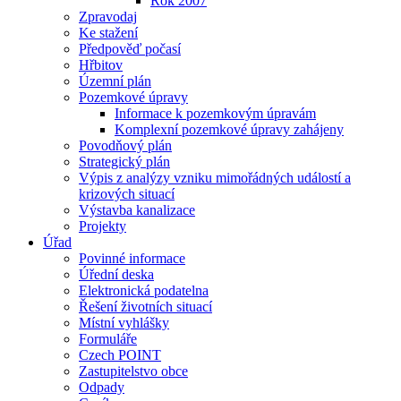
Rok 2007
Zpravodaj
Ke stažení
Předpověď počasí
Hřbitov
Územní plán
Pozemkové úpravy
Informace k pozemkovým úpravám
Komplexní pozemkové úpravy zahájeny
Povodňový plán
Strategický plán
Výpis z analýzy vzniku mimořádných událostí a
krizových situací
Výstavba kanalizace
Projekty
Úřad
Povinné informace
Úřední deska
Elektronická podatelna
Řešení životních situací
Místní vyhlášky
Formuláře
Czech POINT
Zastupitelstvo obce
Odpady