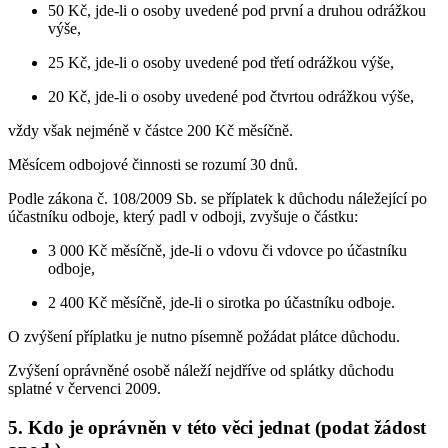
50 Kč, jde-li o osoby uvedené pod první a druhou odrážkou
výše,
25 Kč, jde-li o osoby uvedené pod třetí odrážkou výše,
20 Kč, jde-li o osoby uvedené pod čtvrtou odrážkou výše,
vždy však nejméně v částce 200 Kč měsíčně.
Měsícem odbojové činnosti se rozumí 30 dnů.
Podle zákona č. 108/2009 Sb. se příplatek k důchodu náležející po
účastníku odboje, který padl v odboji, zvyšuje o částku:
3 000 Kč měsíčně, jde-li o vdovu či vdovce po účastníku
odboje,
2 400 Kč měsíčně, jde-li o sirotka po účastníku odboje.
O zvýšení příplatku je nutno písemně požádat plátce důchodu.
Zvýšení oprávněné osobě náleží nejdříve od splátky důchodu
splatné v červenci 2009.
5. Kdo je oprávněn v této věci jednat (podat žádost