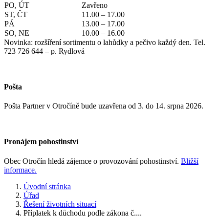
PO, ÚT
Zavřeno
ST, ČT
11.00 – 17.00
PÁ
13.00 – 17.00
SO, NE
10.00 – 16.00
Novinka: rozšíření sortimentu o lahůdky a pečivo každý den. Tel.
723 726 644 – p. Rydlová
Pošta
Pošta Partner v Otročíně bude uzavřena od 3. do 14. srpna 2026.
Pronájem pohostinství
Obec Otročín hledá zájemce o provozování pohostinství.
Bližší
informace.
Úvodní stránka
Úřad
Řešení životních situací
Příplatek k důchodu podle zákona č....