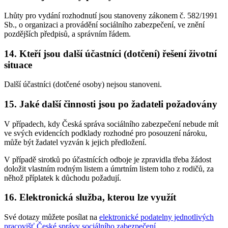
Lhůty pro vydání rozhodnutí jsou stanoveny zákonem č. 582/1991
Sb., o organizaci a provádění sociálního zabezpečení, ve znění
pozdějších předpisů, a správním řádem.
14. Kteří jsou další účastníci (dotčení) řešení životní
situace
Další účastníci (dotčené osoby) nejsou stanoveni.
15. Jaké další činnosti jsou po žadateli požadovány
V případech, kdy Česká správa sociálního zabezpečení nebude mít
ve svých evidencích podklady rozhodné pro posouzení nároku,
může být žadatel vyzván k jejich předložení.
V případě sirotků po účastnících odboje je zpravidla třeba žádost
doložit vlastním rodným listem a úmrtním listem toho z rodičů, za
něhož příplatek k důchodu požadují.
16. Elektronická služba, kterou lze využít
Své dotazy můžete posílat na
elektronické podatelny jednotlivých
pracovišť České správy sociálního zabezpečení
.