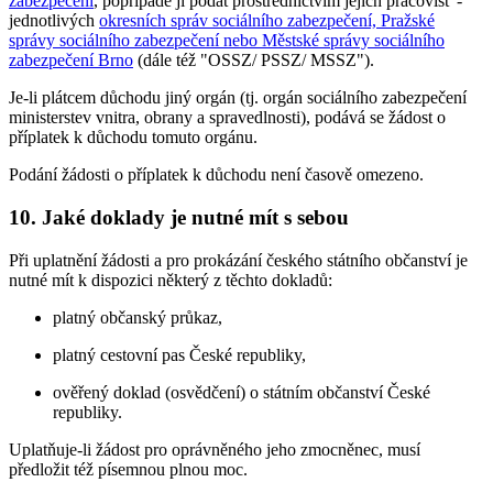
zabezpečení
, popřípadě ji podat prostřednictvím jejích pracovišť -
jednotlivých
okresních správ sociálního zabezpečení, Pražské
správy sociálního zabezpečení nebo Městské správy sociálního
zabezpečení Brno
(dále též "OSSZ/ PSSZ/ MSSZ").
Je-li plátcem důchodu jiný orgán (tj. orgán sociálního zabezpečení
ministerstev vnitra, obrany a spravedlnosti), podává se žádost o
příplatek k důchodu tomuto orgánu.
Podání žádosti o příplatek k důchodu není časově omezeno.
10. Jaké doklady je nutné mít s sebou
Při uplatnění žádosti a pro prokázání českého státního občanství je
nutné mít k dispozici některý z těchto dokladů:
platný občanský průkaz,
platný cestovní pas České republiky,
ověřený doklad (osvědčení) o státním občanství České
republiky.
Uplatňuje-li žádost pro oprávněného jeho zmocněnec, musí
předložit též písemnou plnou moc.