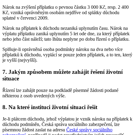
Nárok na zvýšení příplatku o pevnou částku 3 000 Kč, resp. 2 400
Kč, vzniká oprávněným osobám nejdříve od splátky důchodu
splatné v červenci 2009.
Nárok na příplatek k důchodu nezaniká uplynutím času. Nárok na
výplatu příplatku zaniká uplynutím 5 let ode dne, za který příplatek
nebo jeho část náleží; tato lhůta neplyne po dobu řízení o příplatku.
Splňuje-li oprávněná osoba podmínky nároku na dva nebo více
příplatků k důchodu, vyplácí se pouze jeden příplatek, a to ten, který
je vyšší (nejvyšší).
7. Jakým způsobem můžete zahájit řešení životní
situace
Řízení lze zahájit pouze na podkladě písemné žádosti podané
některou z osob uvedených výše.
8. Na které instituci životní situaci řešit
Je-li plátcem důchodu, jehož výplatou je vznik nároku na příplatek k
důchodu podmíněn, Česká správa sociálního zabezpečení, lze
písemnou žádost zaslat na adresu
České správy sociálního