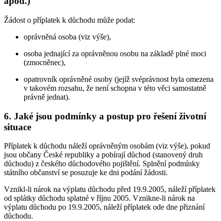
apod.)
Žádost o příplatek k důchodu může podat:
oprávněná osoba (viz výše),
osoba jednající za oprávněnou osobu na základě plné moci
(zmocněnec),
opatrovník oprávněné osoby (jejíž svéprávnost byla omezena
v takovém rozsahu, že není schopna v této věci samostatně
právně jednat).
6. Jaké jsou podmínky a postup pro řešení životní
situace
Příplatek k důchodu náleží oprávněným osobám (viz výše), pokud
jsou občany České republiky a pobírají důchod (stanovený druh
důchodu) z českého důchodového pojištění. Splnění podmínky
státního občanství se posuzuje ke dni podání žádosti.
Vznikl-li nárok na výplatu důchodu před 19.9.2005, náleží příplatek
od splátky důchodu splatné v říjnu 2005. Vznikne-li nárok na
výplatu důchodu po 19.9.2005, náleží příplatek ode dne přiznání
důchodu.