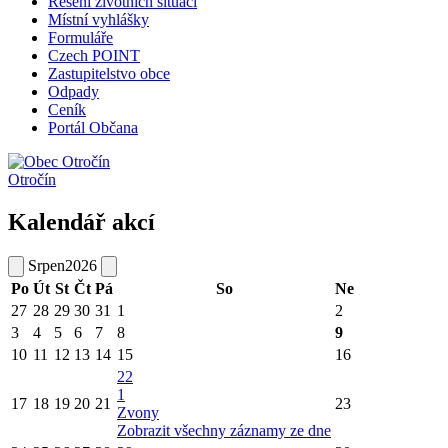
Řešení životních situací
Místní vyhlášky
Formuláře
Czech POINT
Zastupitelstvo obce
Odpady
Ceník
Portál Občana
Otročín
Kalendář akcí
Srpen
2026
Po
Út
St
Čt
Pá
So
Ne
27
28
29
30
31
1
2
3
4
5
6
7
8
9
10
11
12
13
14
15
16
22
1
17
18
19
20
21
23
Zvony
Zobrazit všechny záznamy ze dne