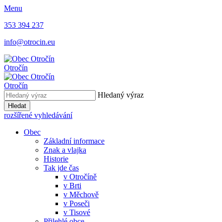
Menu
353 394 237
info@otrocin.eu
Otročín
Otročín
Hledaný výraz
Hledat
rozšířené vyhledávání
Obec
Základní informace
Znak a vlajka
Historie
Tak jde čas
v Otročíně
v Brti
v Měchově
v Poseči
v Tisové
Přilehlé obce