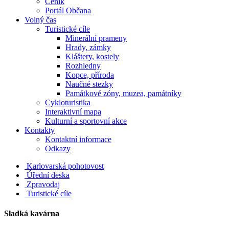
Ceník
Portál Občana
Volný čas
Turistické cíle
Minerální prameny
Hrady, zámky
Kláštery, kostely
Rozhledny
Kopce, příroda
Naučné stezky
Památkové zóny, muzea, památníky
Cykloturistika
Interaktivní mapa
Kulturní a sportovní akce
Kontakty
Kontaktní informace
Odkazy
Karlovarská pohotovost
Úřední deska
Zpravodaj
Turistické cíle
Sladká kavárna