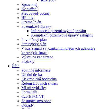
Rok 2007
Zpravodaj
Ke stažení
Předpověď počasí
Hřbitov
Územní plán
Pozemkové úpravy
Informace k pozemkovým úpravám
Komplexní pozemkové úpravy zahájeny
Povodňový plán
Strategický plán
Výpis z analýzy vzniku mimořádných událostí a
krizových situací
Výstavba kanalizace
Projekty
Úřad
Povinné informace
Úřední deska
Elektronická podatelna
Řešení životních situací
Místní vyhlášky
Formuláře
Czech POINT
Zastupitelstvo obce
Odpady