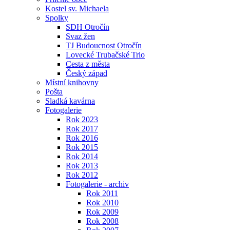
Kostel sv. Michaela
Spolky
SDH Otročín
Svaz žen
TJ Budoucnost Otročín
Lovecké Trubačské Trio
Cesta z města
Český západ
Místní knihovny
Pošta
Sladká kavárna
Fotogalerie
Rok 2023
Rok 2017
Rok 2016
Rok 2015
Rok 2014
Rok 2013
Rok 2012
Fotogalerie - archiv
Rok 2011
Rok 2010
Rok 2009
Rok 2008