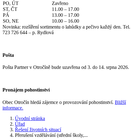
PO, ÚT
Zavřeno
ST, ČT
11.00 – 17.00
PÁ
13.00 – 17.00
SO, NE
10.00 – 16.00
Novinka: rozšíření sortimentu o lahůdky a pečivo každý den. Tel.
723 726 644 – p. Rydlová
Pošta
Pošta Partner v Otročíně bude uzavřena od 3. do 14. srpna 2026.
Pronájem pohostinství
Obec Otročín hledá zájemce o provozování pohostinství.
Bližší
informace.
Úvodní stránka
Úřad
Řešení životních situací
Přerušení vzdělávání (střední školy,...