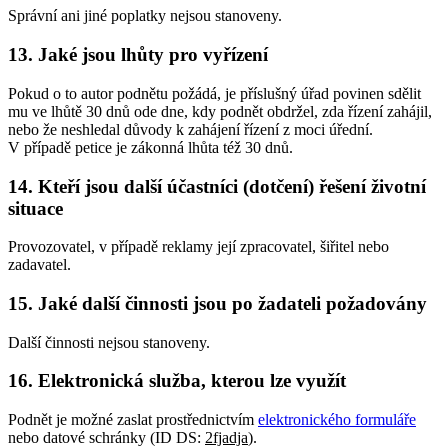
Správní ani jiné poplatky nejsou stanoveny.
13. Jaké jsou lhůty pro vyřízení
Pokud o to autor podnětu požádá, je příslušný úřad povinen sdělit
mu ve lhůtě 30 dnů ode dne, kdy podnět obdržel, zda řízení zahájil,
nebo že neshledal důvody k zahájení řízení z moci úřední.
V případě petice je zákonná lhůta též 30 dnů.
14. Kteří jsou další účastníci (dotčení) řešení životní
situace
Provozovatel, v případě reklamy její zpracovatel, šiřitel nebo
zadavatel.
15. Jaké další činnosti jsou po žadateli požadovány
Další činnosti nejsou stanoveny.
16. Elektronická služba, kterou lze využít
Podnět je možné zaslat prostřednictvím
elektronického formuláře
nebo datové schránky (ID DS:
2fjadja
).