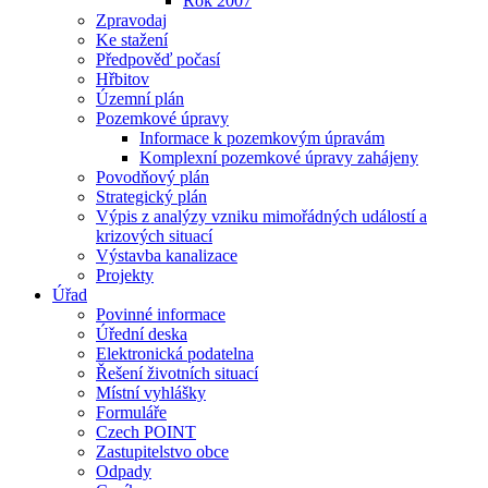
Rok 2007
Zpravodaj
Ke stažení
Předpověď počasí
Hřbitov
Územní plán
Pozemkové úpravy
Informace k pozemkovým úpravám
Komplexní pozemkové úpravy zahájeny
Povodňový plán
Strategický plán
Výpis z analýzy vzniku mimořádných událostí a
krizových situací
Výstavba kanalizace
Projekty
Úřad
Povinné informace
Úřední deska
Elektronická podatelna
Řešení životních situací
Místní vyhlášky
Formuláře
Czech POINT
Zastupitelstvo obce
Odpady