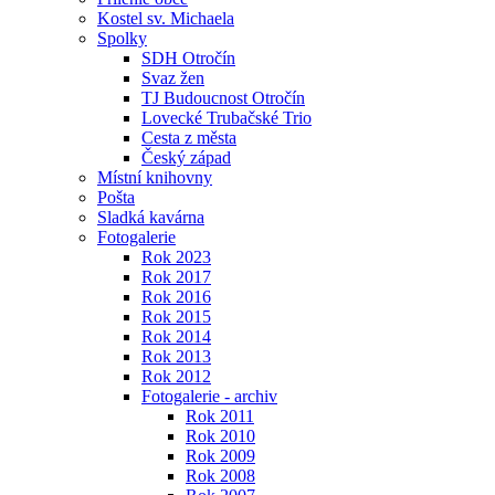
Kostel sv. Michaela
Spolky
SDH Otročín
Svaz žen
TJ Budoucnost Otročín
Lovecké Trubačské Trio
Cesta z města
Český západ
Místní knihovny
Pošta
Sladká kavárna
Fotogalerie
Rok 2023
Rok 2017
Rok 2016
Rok 2015
Rok 2014
Rok 2013
Rok 2012
Fotogalerie - archiv
Rok 2011
Rok 2010
Rok 2009
Rok 2008