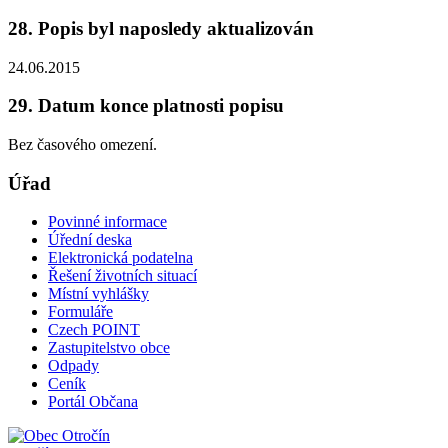
28. Popis byl naposledy aktualizován
24.06.2015
29. Datum konce platnosti popisu
Bez časového omezení.
Úřad
Povinné informace
Úřední deska
Elektronická podatelna
Řešení životních situací
Místní vyhlášky
Formuláře
Czech POINT
Zastupitelstvo obce
Odpady
Ceník
Portál Občana