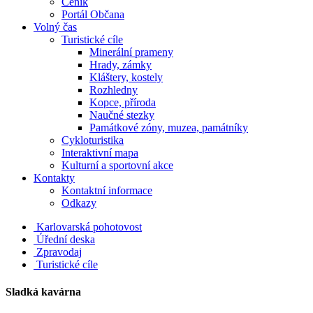
Ceník
Portál Občana
Volný čas
Turistické cíle
Minerální prameny
Hrady, zámky
Kláštery, kostely
Rozhledny
Kopce, příroda
Naučné stezky
Památkové zóny, muzea, památníky
Cykloturistika
Interaktivní mapa
Kulturní a sportovní akce
Kontakty
Kontaktní informace
Odkazy
Karlovarská pohotovost
Úřední deska
Zpravodaj
Turistické cíle
Sladká kavárna