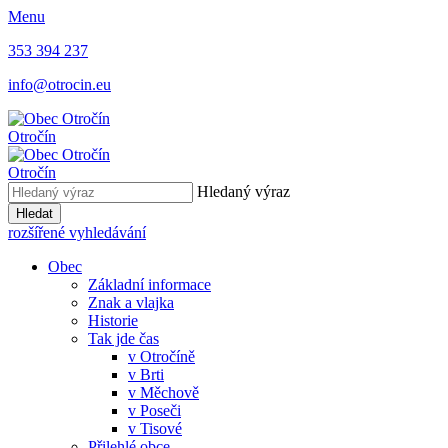
Menu
353 394 237
info@otrocin.eu
Otročín
Otročín
Hledaný výraz
Hledat
rozšířené vyhledávání
Obec
Základní informace
Znak a vlajka
Historie
Tak jde čas
v Otročíně
v Brti
v Měchově
v Poseči
v Tisové
Přilehlé obce