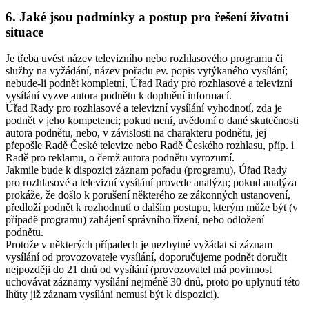
6. Jaké jsou podmínky a postup pro řešení životní
situace
Je třeba uvést název televizního nebo rozhlasového programu či
služby na vyžádání, název pořadu ev. popis vytýkaného vysílání;
nebude-li podnět kompletní, Úřad Rady pro rozhlasové a televizní
vysílání vyzve autora podnětu k doplnění informací.
Úřad Rady pro rozhlasové a televizní vysílání vyhodnotí, zda je
podnět v jeho kompetenci; pokud není, uvědomí o dané skutečnosti
autora podnětu, nebo, v závislosti na charakteru podnětu, jej
přepošle Radě České televize nebo Radě Českého rozhlasu, příp. i
Radě pro reklamu, o čemž autora podnětu vyrozumí.
Jakmile bude k dispozici záznam pořadu (programu), Úřad Rady
pro rozhlasové a televizní vysílání provede analýzu; pokud analýza
prokáže, že došlo k porušení některého ze zákonných ustanovení,
předloží podnět k rozhodnutí o dalším postupu, kterým může být (v
případě programu) zahájení správního řízení, nebo odložení
podnětu.
Protože v některých případech je nezbytné vyžádat si záznam
vysílání od provozovatele vysílání, doporučujeme podnět doručit
nejpozději do 21 dnů od vysílání (provozovatel má povinnost
uchovávat záznamy vysílání nejméně 30 dnů, proto po uplynutí této
lhůty již záznam vysílání nemusí být k dispozici).