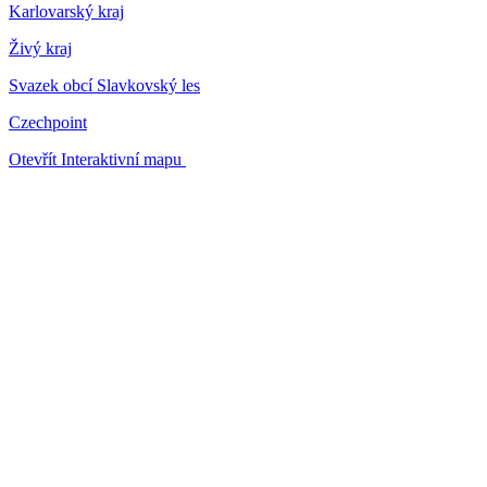
Karlovarský kraj
Živý kraj
Svazek obcí Slavkovský les
Czechpoint
Otevřít Interaktivní mapu