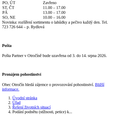
PO, ÚT
Zavřeno
ST, ČT
11.00 – 17.00
PÁ
13.00 – 17.00
SO, NE
10.00 – 16.00
Novinka: rozšíření sortimentu o lahůdky a pečivo každý den. Tel.
723 726 644 – p. Rydlová
Pošta
Pošta Partner v Otročíně bude uzavřena od 3. do 14. srpna 2026.
Pronájem pohostinství
Obec Otročín hledá zájemce o provozování pohostinství.
Bližší
informace.
Úvodní stránka
Úřad
Řešení životních situací
Podání podnětu (stížnosti, petice) k...