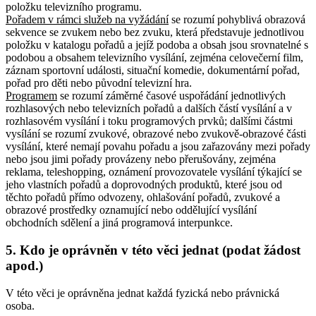
položku televizního programu.
Pořadem v rámci služeb na vyžádání
se rozumí pohyblivá obrazová
sekvence se zvukem nebo bez zvuku, která představuje jednotlivou
položku v katalogu pořadů a jejíž podoba a obsah jsou srovnatelné s
podobou a obsahem televizního vysílání, zejména celovečerní film,
záznam sportovní události, situační komedie, dokumentární pořad,
pořad pro děti nebo původní televizní hra.
Programem
se rozumí záměrné časové uspořádání jednotlivých
rozhlasových nebo televizních pořadů a dalších částí vysílání a v
rozhlasovém vysílání i toku programových prvků; dalšími částmi
vysílání se rozumí zvukové, obrazové nebo zvukově-obrazové části
vysílání, které nemají povahu pořadu a jsou zařazovány mezi pořady
nebo jsou jimi pořady provázeny nebo přerušovány, zejména
reklama, teleshopping, oznámení provozovatele vysílání týkající se
jeho vlastních pořadů a doprovodných produktů, které jsou od
těchto pořadů přímo odvozeny, ohlašování pořadů, zvukové a
obrazové prostředky oznamující nebo oddělující vysílání
obchodních sdělení a jiná programová interpunkce.
5. Kdo je oprávněn v této věci jednat (podat žádost
apod.)
V této věci je oprávněna jednat každá fyzická nebo právnická
osoba.