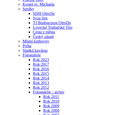
Kostel sv. Michaela
Spolky
SDH Otročín
Svaz žen
TJ Budoucnost Otročín
Lovecké Trubačské Trio
Cesta z města
Český západ
Místní knihovny
Pošta
Sladká kavárna
Fotogalerie
Rok 2023
Rok 2017
Rok 2016
Rok 2015
Rok 2014
Rok 2013
Rok 2012
Fotogalerie - archiv
Rok 2011
Rok 2010
Rok 2009
Rok 2008