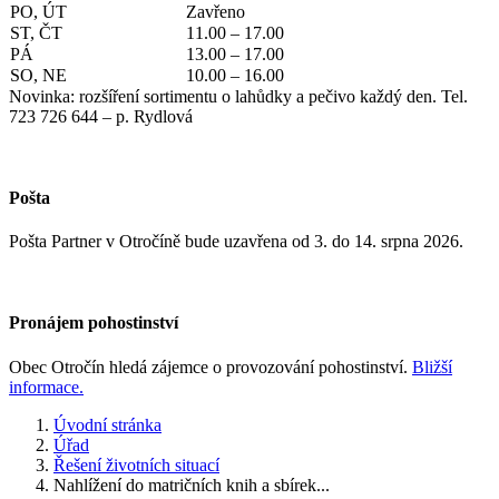
PO, ÚT
Zavřeno
ST, ČT
11.00 – 17.00
PÁ
13.00 – 17.00
SO, NE
10.00 – 16.00
Novinka: rozšíření sortimentu o lahůdky a pečivo každý den. Tel.
723 726 644 – p. Rydlová
Pošta
Pošta Partner v Otročíně bude uzavřena od 3. do 14. srpna 2026.
Pronájem pohostinství
Obec Otročín hledá zájemce o provozování pohostinství.
Bližší
informace.
Úvodní stránka
Úřad
Řešení životních situací
Nahlížení do matričních knih a sbírek...