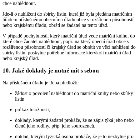
chce nahlédnout.
Jde-li o nahlížení do sbírky listin, která již byla předána matričním
úřadem příslušnému obecnímu úřadu obce s rozšířenou působností
nebo krajskému úřadu, obrátí se žadatel na tento úřad.
V případě pochybností, který matriční úřad vede matriční knihu, do
které chce žadatel nahlédnout, popř. na který obecní úřad obce s
rozšířenou působností či krajský úřad se obrátit ve věci nahlížení do
sbírky listin, poskytne potřebné informace kterýkoli matriční úřad
nebo krajský úřad.
10. Jaké doklady je nutné mít s sebou
Na příslušném úřadu je třeba předložit:
žádost o povolení nahlédnout do matriční knihy nebo sbírky
listin,
průkaz totožnosti,
doklady, kterými žadatel prokáže, že se zápis týká jeho nebo
členů jeho rodiny, příp. jeho sourozenců,
doklad, kterým fyzická osoba prokáže, že je to nezbytné pro