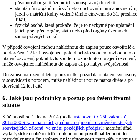
působnosti orgánů územních samosprávných celků,
statutárním orgánům církví nebo duchovním jimi zmocněným,
jde-li o matriční knihy vedené těmito církvemi do 31. prosince
1949,
fyzické osobě, která prokáže, že je to nezbytné pro uplatnění
jejích práv před orgány státu nebo před orgány územních
samosprávných celků.
V případě osvojení mohou nahlédnout do zápisu pouze osvojitelé a
po dovršení 12 let i osvojenec, pokud nebylo soudem rozhodnuto o
utajení osvojení; pokud bylo soudem rozhodnuto o utajení osvojení,
může osvojenec nahlédnout do zápisu až po nabytí svéprávnosti.
Do zápisu narození dítěte, jehož matka požádala o utajení své osoby
v souvislosti s porodem, může nahlédnout pouze matka dítěte a po
dovršení 12 let i dítě.
6. Jaké jsou podmínky a postup pro řešení životní
situace
S účinností od 1. ledna 2014 (podle
ustanovení § 25b zákona č.
301/2000 Sb., o matrikách, jménu a příjmení a o změně některých
souvisejících zákonů, ve znění pozdějších předpisů
) matriční úřad
vydá fyzické osobě matriční doklad nebo povolí nahlédnout do
matriční knihy a činit výpisy z ní v přítomnosti matrikáře, uplynula-li