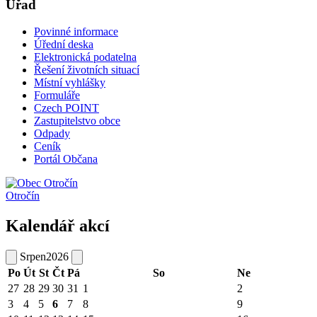
Úřad
Povinné informace
Úřední deska
Elektronická podatelna
Řešení životních situací
Místní vyhlášky
Formuláře
Czech POINT
Zastupitelstvo obce
Odpady
Ceník
Portál Občana
Otročín
Kalendář akcí
Srpen
2026
Po
Út
St
Čt
Pá
So
Ne
27
28
29
30
31
1
2
3
4
5
6
7
8
9