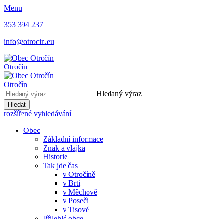
Menu
353 394 237
info@otrocin.eu
Otročín
Otročín
Hledaný výraz
Hledat
rozšířené vyhledávání
Obec
Základní informace
Znak a vlajka
Historie
Tak jde čas
v Otročíně
v Brti
v Měchově
v Poseči
v Tisové
Přilehlé obce