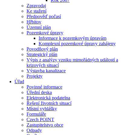
Rok 2007
Zpravodaj
Ke stažení
Předpověď počasí
Hřbitov
Územní plán
Pozemkové úpravy
Informace k pozemkovým úpravám
Komplexní pozemkové úpravy zahájeny
Povodňový plán
Strategický plán
Výpis z analýzy vzniku mimořádných událostí a
krizových situací
Výstavba kanalizace
Projekty
Úřad
Povinné informace
Úřední deska
Elektronická podatelna
Řešení životních situací
Místní vyhlášky
Formuláře
Czech POINT
Zastupitelstvo obce
Odpady