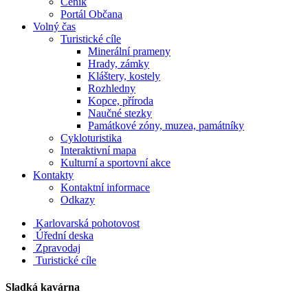
Ceník
Portál Občana
Volný čas
Turistické cíle
Minerální prameny
Hrady, zámky
Kláštery, kostely
Rozhledny
Kopce, příroda
Naučné stezky
Památkové zóny, muzea, památníky
Cykloturistika
Interaktivní mapa
Kulturní a sportovní akce
Kontakty
Kontaktní informace
Odkazy
Karlovarská pohotovost
Úřední deska
Zpravodaj
Turistické cíle
Sladká kavárna