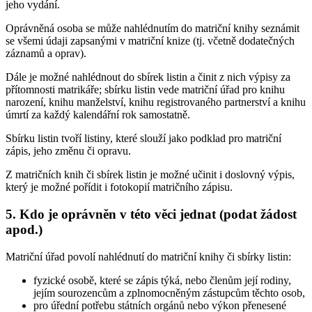
jeho vydání.
Oprávněná osoba se může nahlédnutím do matriční knihy seznámit
se všemi údaji zapsanými v matriční knize (tj. včetně dodatečných
záznamů a oprav).
Dále je možné nahlédnout do sbírek listin a činit z nich výpisy za
přítomnosti matrikáře; sbírku listin vede matriční úřad pro knihu
narození, knihu manželství, knihu registrovaného partnerství a knihu
úmrtí za každý kalendářní rok samostatně.
Sbírku listin tvoří listiny, které slouží jako podklad pro matriční
zápis, jeho změnu či opravu.
Z matričních knih či sbírek listin je možné učinit i doslovný výpis,
který je možné pořídit i fotokopií matričního zápisu.
5. Kdo je oprávněn v této věci jednat (podat žádost
apod.)
Matriční úřad povolí nahlédnutí do matriční knihy či sbírky listin:
fyzické osobě, které se zápis týká, nebo členům její rodiny,
jejím sourozencům a zplnomocněným zástupcům těchto osob,
pro úřední potřebu státních orgánů nebo výkon přenesené