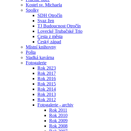
Kostel sv. Michaela
Spolky
SDH Otročín
Svaz žen
TJ Budoucnost Otročín
Lovecké Trubačské Trio
Cesta z města
Český západ
Místní knihovny
Pošta
Sladká kavárna
Fotogalerie
Rok 2023
Rok 2017
Rok 2016
Rok 2015
Rok 2014
Rok 2013
Rok 2012
Fotogalerie - archiv
Rok 2011
Rok 2010
Rok 2009
Rok 2008