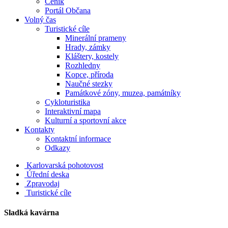
Ceník
Portál Občana
Volný čas
Turistické cíle
Minerální prameny
Hrady, zámky
Kláštery, kostely
Rozhledny
Kopce, příroda
Naučné stezky
Památkové zóny, muzea, památníky
Cykloturistika
Interaktivní mapa
Kulturní a sportovní akce
Kontakty
Kontaktní informace
Odkazy
Karlovarská pohotovost
Úřední deska
Zpravodaj
Turistické cíle
Sladká kavárna