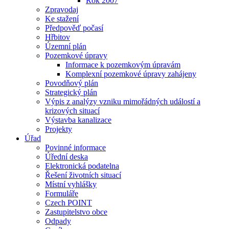
Rok 2007
Zpravodaj
Ke stažení
Předpověď počasí
Hřbitov
Územní plán
Pozemkové úpravy
Informace k pozemkovým úpravám
Komplexní pozemkové úpravy zahájeny
Povodňový plán
Strategický plán
Výpis z analýzy vzniku mimořádných událostí a
krizových situací
Výstavba kanalizace
Projekty
Úřad
Povinné informace
Úřední deska
Elektronická podatelna
Řešení životních situací
Místní vyhlášky
Formuláře
Czech POINT
Zastupitelstvo obce
Odpady