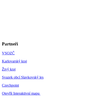
Partneři
VSOZČ
Karlovarský kraj
Živý kraj
Svazek obcí Slavkovský les
Czechpoint
Otevřít Interaktivní mapu