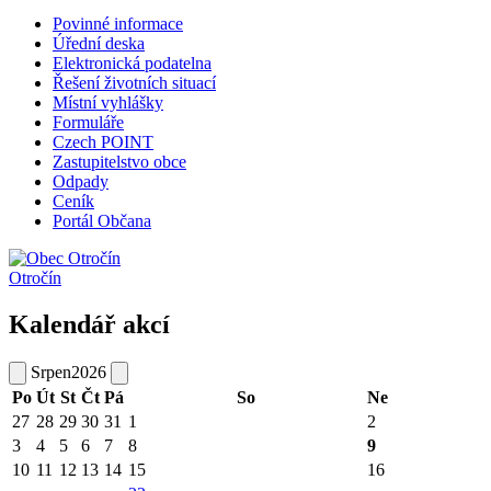
Povinné informace
Úřední deska
Elektronická podatelna
Řešení životních situací
Místní vyhlášky
Formuláře
Czech POINT
Zastupitelstvo obce
Odpady
Ceník
Portál Občana
Otročín
Kalendář akcí
Srpen
2026
Po
Út
St
Čt
Pá
So
Ne
27
28
29
30
31
1
2
3
4
5
6
7
8
9
10
11
12
13
14
15
16