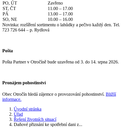
PO, ÚT
Zavřeno
ST, ČT
11.00 – 17.00
PÁ
13.00 – 17.00
SO, NE
10.00 – 16.00
Novinka: rozšíření sortimentu o lahůdky a pečivo každý den. Tel.
723 726 644 – p. Rydlová
Pošta
Pošta Partner v Otročíně bude uzavřena od 3. do 14. srpna 2026.
Pronájem pohostinství
Obec Otročín hledá zájemce o provozování pohostinství.
Bližší
informace.
Úvodní stránka
Úřad
Řešení životních situací
Daňové přiznání ke spotřební dani z...