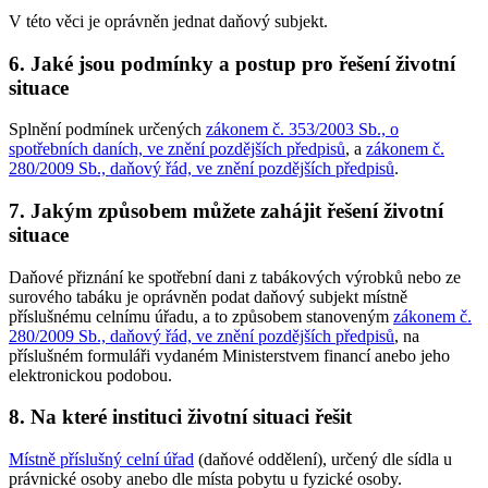
V této věci je oprávněn jednat daňový subjekt.
6. Jaké jsou podmínky a postup pro řešení životní
situace
Splnění podmínek určených
zákonem č. 353/2003 Sb., o
spotřebních daních, ve znění pozdějších předpisů
, a
zákonem č.
280/2009 Sb., daňový řád, ve znění pozdějších předpisů
.
7. Jakým způsobem můžete zahájit řešení životní
situace
Daňové přiznání ke spotřební dani z tabákových výrobků nebo ze
surového tabáku je oprávněn podat daňový subjekt místně
příslušnému celnímu úřadu, a to způsobem stanoveným
zákonem č.
280/2009 Sb., daňový řád, ve znění pozdějších předpisů
, na
příslušném formuláři vydaném Ministerstvem financí anebo jeho
elektronickou podobou.
8. Na které instituci životní situaci řešit
Místně příslušný celní úřad
(daňové oddělení), určený dle sídla u
právnické osoby anebo dle místa pobytu u fyzické osoby.