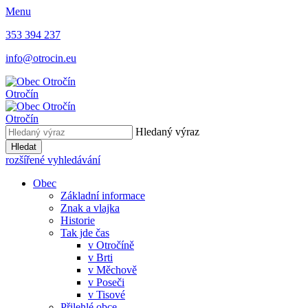
Menu
353 394 237
info@otrocin.eu
Otročín
Otročín
Hledaný výraz
Hledat
rozšířené vyhledávání
Obec
Základní informace
Znak a vlajka
Historie
Tak jde čas
v Otročíně
v Brti
v Měchově
v Poseči
v Tisové
Přilehlé obce