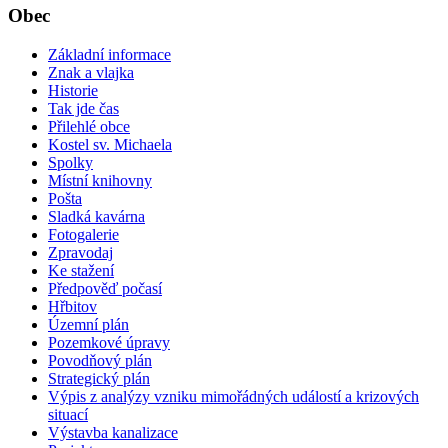
Obec
Základní informace
Znak a vlajka
Historie
Tak jde čas
Přilehlé obce
Kostel sv. Michaela
Spolky
Místní knihovny
Pošta
Sladká kavárna
Fotogalerie
Zpravodaj
Ke stažení
Předpověď počasí
Hřbitov
Územní plán
Pozemkové úpravy
Povodňový plán
Strategický plán
Výpis z analýzy vzniku mimořádných událostí a krizových
situací
Výstavba kanalizace