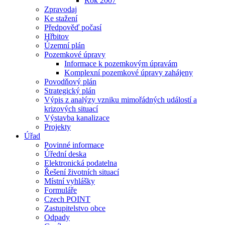
Rok 2007
Zpravodaj
Ke stažení
Předpověď počasí
Hřbitov
Územní plán
Pozemkové úpravy
Informace k pozemkovým úpravám
Komplexní pozemkové úpravy zahájeny
Povodňový plán
Strategický plán
Výpis z analýzy vzniku mimořádných událostí a
krizových situací
Výstavba kanalizace
Projekty
Úřad
Povinné informace
Úřední deska
Elektronická podatelna
Řešení životních situací
Místní vyhlášky
Formuláře
Czech POINT
Zastupitelstvo obce
Odpady