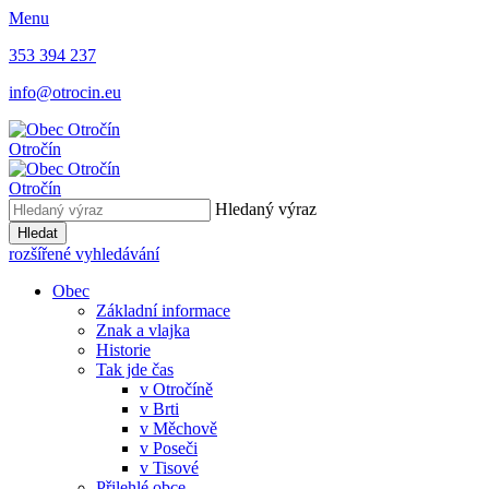
Menu
353 394 237
info@otrocin.eu
Otročín
Otročín
Hledaný výraz
Hledat
rozšířené vyhledávání
Obec
Základní informace
Znak a vlajka
Historie
Tak jde čas
v Otročíně
v Brti
v Měchově
v Poseči
v Tisové
Přilehlé obce