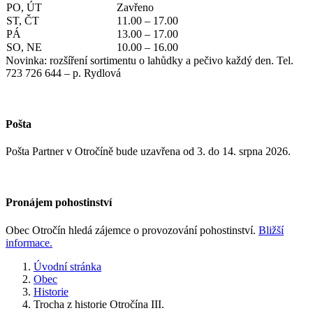
PO, ÚT
Zavřeno
ST, ČT
11.00 – 17.00
PÁ
13.00 – 17.00
SO, NE
10.00 – 16.00
Novinka: rozšíření sortimentu o lahůdky a pečivo každý den. Tel.
723 726 644 – p. Rydlová
Pošta
Pošta Partner v Otročíně bude uzavřena od 3. do 14. srpna 2026.
Pronájem pohostinství
Obec Otročín hledá zájemce o provozování pohostinství.
Bližší
informace.
Úvodní stránka
Obec
Historie
Trocha z historie Otročína III.