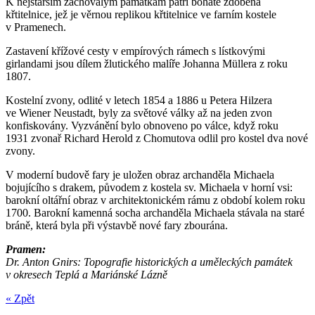
K nejstarším zachovalým památkám patří bohatě zdobená
křtitelnice, jež je věrnou replikou křtitelnice ve farním kostele
v Pramenech.
Zastavení křížové cesty v empírových rámech s lístkovými
girlandami jsou dílem žlutického malíře Johanna Müllera z roku
1807.
Kostelní zvony, odlité v letech 1854 a 1886 u Petera Hilzera
ve Wiener Neustadt, byly za světové války až na jeden zvon
konfiskovány. Vyzvánění bylo obnoveno po válce, když roku
1931 zvonař Richard Herold z Chomutova odlil pro kostel dva nové
zvony.
V moderní budově fary je uložen obraz archanděla Michaela
bojujícího s drakem, původem z kostela sv. Michaela v horní vsi:
barokní oltářní obraz v architektonickém rámu z období kolem roku
1700. Barokní kamenná socha archanděla Michaela stávala na staré
bráně, která byla při výstavbě nové fary zbourána.
Pramen:
Dr. Anton Gnirs: Topografie historických a uměleckých památek
v okresech Teplá a Mariánské Lázně
« Zpět