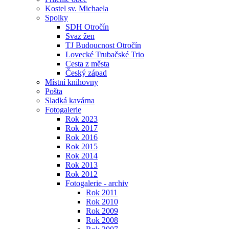
Kostel sv. Michaela
Spolky
SDH Otročín
Svaz žen
TJ Budoucnost Otročín
Lovecké Trubačské Trio
Cesta z města
Český západ
Místní knihovny
Pošta
Sladká kavárna
Fotogalerie
Rok 2023
Rok 2017
Rok 2016
Rok 2015
Rok 2014
Rok 2013
Rok 2012
Fotogalerie - archiv
Rok 2011
Rok 2010
Rok 2009
Rok 2008