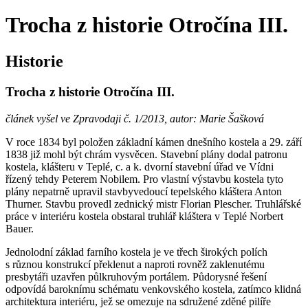
Trocha z historie Otročína III.
Historie
Trocha z historie Otročína III.
článek vyšel ve Zpravodaji č. 1/2013, autor: Marie Šašková
V roce 1834 byl položen základní kámen dnešního kostela a 29. září
1838 již mohl být chrám vysvěcen. Stavební plány dodal patronu
kostela, klášteru v Teplé, c. a k. dvorní stavební úřad ve Vídni
řízený tehdy Peterem Nobilem. Pro vlastní výstavbu kostela tyto
plány nepatrně upravil stavbyvedoucí tepelského kláštera Anton
Thurner. Stavbu provedl zednický mistr Florian Plescher. Truhlářské
práce v interiéru kostela obstaral truhlář kláštera v Teplé Norbert
Bauer.
Jednolodní základ farního kostela je ve třech širokých polích
s různou konstrukcí překlenut a naproti rovněž zaklenutému
presbytáři uzavřen půlkruhovým portálem. Půdorysné řešení
odpovídá baroknímu schématu venkovského kostela, zatímco klidná
architektura interiéru, jež se omezuje na sdružené zděné pilíře