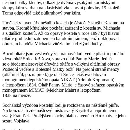
nesoucí patky klenby, odkazuje dvěma vysokými korintskými
sloupy kůru varhan na klasicistní vkus první poloviny 19. století.
Tomu odpovídá také půlkruhový tvar kůru.
Umělecký inventář dnešního kostela je částečně starší než samotná
stavba. Kromě křtitelnice pochází zařízení z kostela sv. Michaela
a z dalších kostelů. Až do opravy kostela v roce 1897 byl hlavní
oltář v průhledu ozdoben jen barokním rámem, jenž obklopoval
obraz archanděla Michaela vítězícího nad zlými duchy.
Boční oltáře jsou vestavěny v chrámové lodi vedle pilastrů portálu:
vlevo oltář Srdce Ježíšova, vpravo oltář Panny Marie. Jedná
se o biedermeierovské dřevěné oltáře s velkými oltářními obrazy
Poslední večeře a Bolestné Matky boží. Na přední straně menzy
(oltářní stůl, pozn. překl.) je oltář Srdce Ježíšova datován
monogramem tepelského opata AJKAT (Adolph Koppmann)
a letopočtem 1834. Oltář Panny Marie je časově zařazen opatským
monogramem MJMAT (Melchior Mahr) a letopočtem
1838 na menze.
Sochařská výzdoba kostelní lodi je rozložena na nástěnné pilíře.
Na konzolách zde našli své místo svatý Kryštof a naproti němu
svatý František. Protějškem sochy blahoslaveného Hroznaty je jeho
sestra Vojslava.