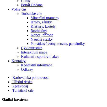
Ceník
Portál Občana
Volný čas
Turistické cíle
Minerální prameny
Hrady, zámky
Kláštery, kostely
Rozhledny
Kopce, příroda
Naučné stezky
Památkové zóny, muzea, památníky
Cykloturistika
Interaktivní mapa
Kulturní a sportovní akce
Kontakty
Kontaktní informace
Odkazy
Karlovarská pohotovost
Úřední deska
Zpravodaj
Turistické cíle
Sladká kavárna