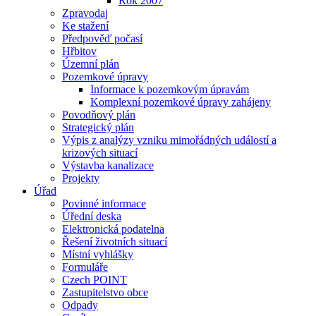
Rok 2007
Zpravodaj
Ke stažení
Předpověď počasí
Hřbitov
Územní plán
Pozemkové úpravy
Informace k pozemkovým úpravám
Komplexní pozemkové úpravy zahájeny
Povodňový plán
Strategický plán
Výpis z analýzy vzniku mimořádných událostí a
krizových situací
Výstavba kanalizace
Projekty
Úřad
Povinné informace
Úřední deska
Elektronická podatelna
Řešení životních situací
Místní vyhlášky
Formuláře
Czech POINT
Zastupitelstvo obce
Odpady