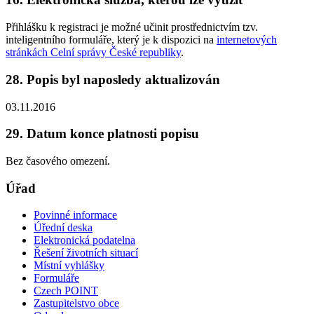
Přihlášku k registraci je možné učinit prostřednictvím tzv.
inteligentního formuláře, který je k dispozici na
internetových
stránkách Celní správy České republiky
.
28. Popis byl naposledy aktualizován
03.11.2016
29. Datum konce platnosti popisu
Bez časového omezení.
Úřad
Povinné informace
Úřední deska
Elektronická podatelna
Řešení životních situací
Místní vyhlášky
Formuláře
Czech POINT
Zastupitelstvo obce