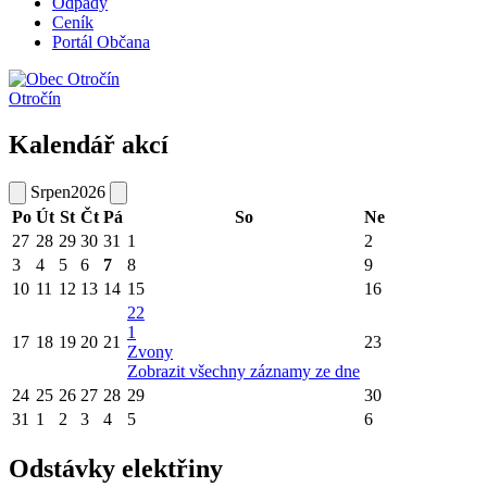
Odpady
Ceník
Portál Občana
Otročín
Kalendář akcí
Srpen
2026
Po
Út
St
Čt
Pá
So
Ne
27
28
29
30
31
1
2
3
4
5
6
7
8
9
10
11
12
13
14
15
16
22
1
17
18
19
20
21
23
Zvony
Zobrazit všechny záznamy ze dne
24
25
26
27
28
29
30
31
1
2
3
4
5
6
Odstávky elektřiny