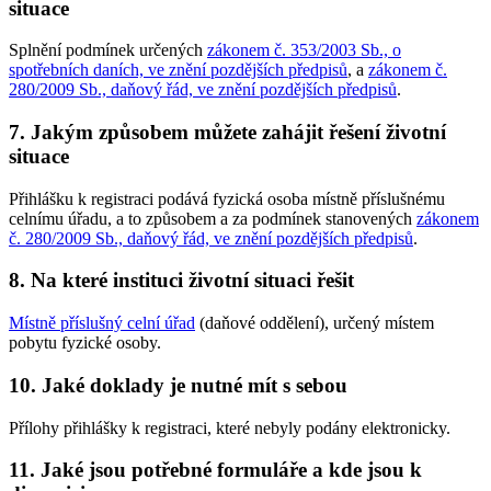
situace
Splnění podmínek určených
zákonem č. 353/2003 Sb., o
spotřebních daních, ve znění pozdějších předpisů
, a
zákonem č.
280/2009 Sb., daňový řád, ve znění pozdějších předpisů
.
7. Jakým způsobem můžete zahájit řešení životní
situace
Přihlášku k registraci podává fyzická osoba místně příslušnému
celnímu úřadu, a to způsobem a za podmínek stanovených
zákonem
č. 280/2009 Sb., daňový řád, ve znění pozdějších předpisů
.
8. Na které instituci životní situaci řešit
Místně příslušný celní úřad
(daňové oddělení), určený místem
pobytu fyzické osoby.
10. Jaké doklady je nutné mít s sebou
Přílohy přihlášky k registraci, které nebyly podány elektronicky.
11. Jaké jsou potřebné formuláře a kde jsou k