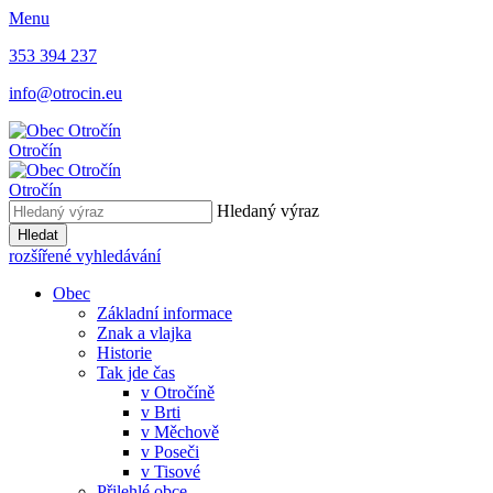
Menu
353 394 237
info@otrocin.eu
Otročín
Otročín
Hledaný výraz
Hledat
rozšířené vyhledávání
Obec
Základní informace
Znak a vlajka
Historie
Tak jde čas
v Otročíně
v Brti
v Měchově
v Poseči
v Tisové
Přilehlé obce