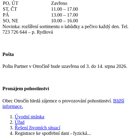
PO, ÚT
Zavřeno
ST, ČT
11.00 – 17.00
PÁ
13.00 – 17.00
SO, NE
10.00 – 16.00
Novinka: rozšíření sortimentu o lahůdky a pečivo každý den. Tel.
723 726 644 – p. Rydlová
Pošta
Pošta Partner v Otročíně bude uzavřena od 3. do 14. srpna 2026.
Pronájem pohostinství
Obec Otročín hledá zájemce o provozování pohostinství.
Bližší
informace.
Úvodní stránka
Úřad
Řešení životních situací
Registrace ke spotřební dani - fyzická...