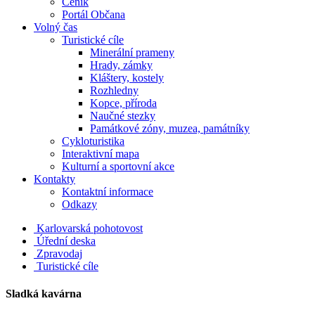
Ceník
Portál Občana
Volný čas
Turistické cíle
Minerální prameny
Hrady, zámky
Kláštery, kostely
Rozhledny
Kopce, příroda
Naučné stezky
Památkové zóny, muzea, památníky
Cykloturistika
Interaktivní mapa
Kulturní a sportovní akce
Kontakty
Kontaktní informace
Odkazy
Karlovarská pohotovost
Úřední deska
Zpravodaj
Turistické cíle
Sladká kavárna