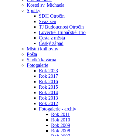
Kostel sv. Michaela
Spolky
SDH Otročín
Svaz žen
TJ Budoucnost Otročín
Lovecké Trubačské Trio
Cesta z města
Český západ
Místní knihovny
Pošta
Sladká kavárna
Fotogalerie
Rok 2023
Rok 2017
Rok 2016
Rok 2015
Rok 2014
Rok 2013
Rok 2012
Fotogalerie - archiv
Rok 2011
Rok 2010
Rok 2009
Rok 2008