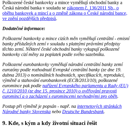
Poškozené české bankovky a mince vyměňují obchodní banky a
Česká národní banka v souladu se
zákonem č. 136/2011 Sb., o
oběhu bankovek a mincí a o změně zákona o České národní bance,
ve znění pozdějších předpisů
.
Dodatečné informace:
Poškozené bankovky a mince cizích měn vyměňují centrální - emisní
banky příslušných zemí v souladu s platnými právními předpisy
těchto zemí. Některé české obchodní banky vykupují poškozené
bankovky cizí měny za poplatek podle svého sazebníku.
Poškozené eurobankovky vyměňují národní centrální banky zemí
eurozóny podle rozhodnutí Evropské centrální banky (ze dne 19.
dubna 2013) o nominálních hodnotách, specifikacích, reprodukci,
výměně a stahování eurobankovek (ECB/2013/10), poškozené
euromince pak podle
nařízení Evropského parlamentu a Rady (EU)
č. 1210/2010 (ze dne 15. prosince 2010) o ověřování pravosti
euromincí a o zacházení s euromincemi nevhodnými pro oběh
.
Postup při výměně je popsán - např. na
internetových stránkách
Národné banky Slovenska
nebo
Deutsche Bundesbank
.
9. Kde, s kým a kdy životní situaci řešit