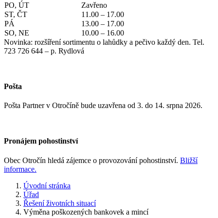
PO, ÚT
Zavřeno
ST, ČT
11.00 – 17.00
PÁ
13.00 – 17.00
SO, NE
10.00 – 16.00
Novinka: rozšíření sortimentu o lahůdky a pečivo každý den. Tel.
723 726 644 – p. Rydlová
Pošta
Pošta Partner v Otročíně bude uzavřena od 3. do 14. srpna 2026.
Pronájem pohostinství
Obec Otročín hledá zájemce o provozování pohostinství.
Bližší
informace.
Úvodní stránka
Úřad
Řešení životních situací
Výměna poškozených bankovek a mincí