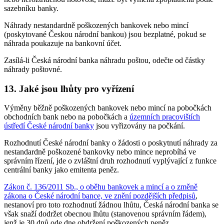
sazebníku banky.
Náhrady nestandardně poškozených bankovek nebo mincí
(poskytované Českou národní bankou) jsou bezplatné, pokud se
náhrada poukazuje na bankovní účet.
Zasílá-li Česká národní banka náhradu poštou, odečte od částky
náhrady poštovné.
13. Jaké jsou lhůty pro vyřízení
Výměny běžně poškozených bankovek nebo mincí na pobočkách
obchodních bank nebo na pobočkách a
územních pracovištích
ústředí České národní banky
jsou vyřizovány na počkání.
Rozhodnutí České národní banky o žádosti o poskytnutí náhrady za
nestandardně poškozené bankovky nebo mince neprobíhá ve
správním řízení, jde o zvláštní druh rozhodnutí vyplývající z funkce
centrální banky jako emitenta peněz.
Zákon č. 136/2011 Sb., o oběhu bankovek a mincí a o změně
zákona o České národní bance, ve znění pozdějších předpisů
,
nestanoví pro toto rozhodnutí žádnou lhůtu, Česká národní banka se
však snaží dodržet obecnou lhůtu (stanovenou správním řádem),
jenž je 30 dnů ode dne obdržení poškozených peněz.