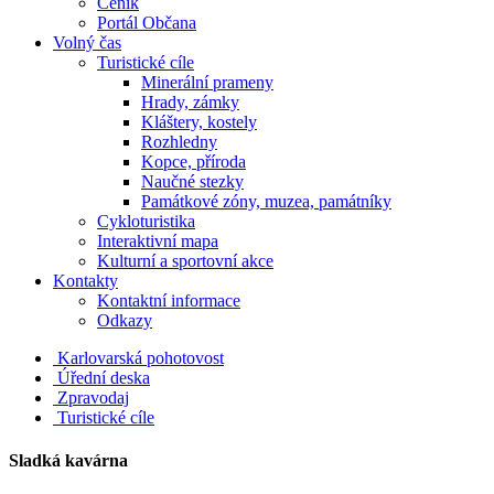
Ceník
Portál Občana
Volný čas
Turistické cíle
Minerální prameny
Hrady, zámky
Kláštery, kostely
Rozhledny
Kopce, příroda
Naučné stezky
Památkové zóny, muzea, památníky
Cykloturistika
Interaktivní mapa
Kulturní a sportovní akce
Kontakty
Kontaktní informace
Odkazy
Karlovarská pohotovost
Úřední deska
Zpravodaj
Turistické cíle
Sladká kavárna