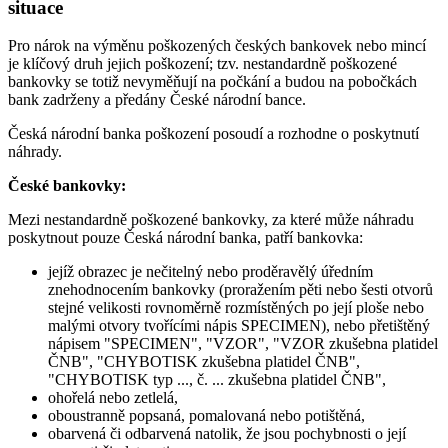
situace
Pro nárok na výměnu poškozených českých bankovek nebo mincí
je klíčový druh jejich poškození; tzv. nestandardně poškozené
bankovky se totiž nevyměňují na počkání a budou na pobočkách
bank zadrženy a předány České národní bance.
Česká národní banka poškození posoudí a rozhodne o poskytnutí
náhrady.
České bankovky:
Mezi nestandardně poškozené bankovky, za které může náhradu
poskytnout pouze Česká národní banka, patří bankovka:
jejíž obrazec je nečitelný nebo proděravělý úředním
znehodnocením bankovky (proražením pěti nebo šesti otvorů
stejné velikosti rovnoměrně rozmístěných po její ploše nebo
malými otvory tvořícími nápis SPECIMEN), nebo přetištěný
nápisem "SPECIMEN", "VZOR", "VZOR zkušebna platidel
ČNB", "CHYBOTISK zkušebna platidel ČNB",
"CHYBOTISK typ ..., č. ... zkušebna platidel ČNB",
ohořelá nebo zetlelá,
oboustranně popsaná, pomalovaná nebo potištěná,
obarvená či odbarvená natolik, že jsou pochybnosti o její