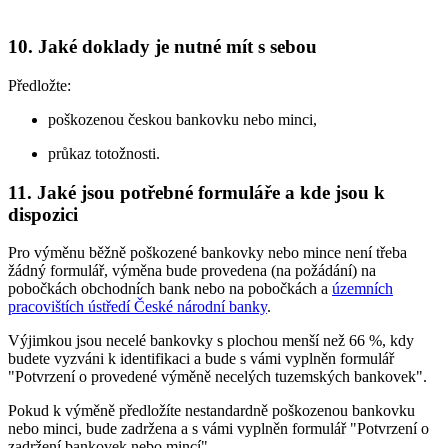
10. Jaké doklady je nutné mít s sebou
Předložte:
poškozenou českou bankovku nebo minci,
průkaz totožnosti.
11. Jaké jsou potřebné formuláře a kde jsou k
dispozici
Pro výměnu běžně poškozené bankovky nebo mince není třeba
žádný formulář, výměna bude provedena (na požádání) na
pobočkách obchodních bank nebo na pobočkách a
územních
pracovištích ústředí České národní banky
.
Výjimkou jsou necelé bankovky s plochou menší než 66 %, kdy
budete vyzváni k identifikaci a bude s vámi vyplněn formulář
"Potvrzení o provedené výměně necelých tuzemských bankovek".
Pokud k výměně předložíte nestandardně poškozenou bankovku
nebo minci, bude zadržena a s vámi vyplněn formulář "Potvrzení o
zadržení bankovek nebo mincí".