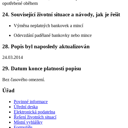
opotřebené oběhem
24. Související životní situace a návody, jak je řešit
Výměna neplatných bankovek a mincí
Odevzdání padělané bankovky nebo mince
28. Popis byl naposledy aktualizován
24.03.2014
29. Datum konce platnosti popisu
Bez časového omezení.
Úřad
Povinné informace
Úřední deska
Elektronická podatelna
Řešení životních situací
Místní vyhlášky
Formuláře