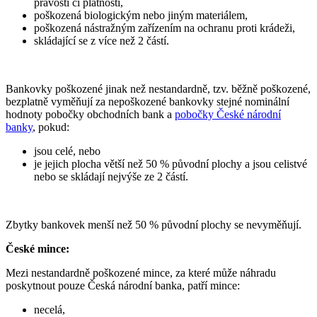
pravosti či platnosti,
poškozená biologickým nebo jiným materiálem,
poškozená nástražným zařízením na ochranu proti krádeži,
skládající se z více než 2 částí.
Bankovky poškozené jinak než nestandardně, tzv. běžně poškozené,
bezplatně vyměňují za nepoškozené bankovky stejné nominální
hodnoty pobočky obchodních bank a
pobočky České národní
banky
, pokud:
jsou celé, nebo
je jejich plocha větší než 50 % původní plochy a jsou celistvé
nebo se skládají nejvýše ze 2 částí.
Zbytky bankovek menší než 50 % původní plochy se nevyměňují.
České mince:
Mezi nestandardně poškozené mince, za které může náhradu
poskytnout pouze Česká národní banka, patří mince:
necelá,