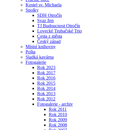
Kostel sv. Michaela
Spolky
SDH Otročín
Svaz žen
TJ Budoucnost Otročín
Lovecké Trubačské Trio
Cesta z města
Český západ
Místní knihovny
Pošta
Sladká kavárna
Fotogalerie
Rok 2023
Rok 2017
Rok 2016
Rok 2015
Rok 2014
Rok 2013
Rok 2012
Fotogalerie - archiv
Rok 2011
Rok 2010
Rok 2009
Rok 2008