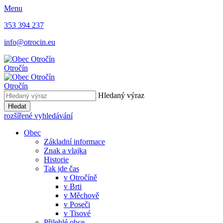
Menu
353 394 237
info@otrocin.eu
Otročín
Otročín
Hledaný výraz
Hledat
rozšířené vyhledávání
Obec
Základní informace
Znak a vlajka
Historie
Tak jde čas
v Otročíně
v Brti
v Měchově
v Poseči
v Tisové
Přilehlé obce