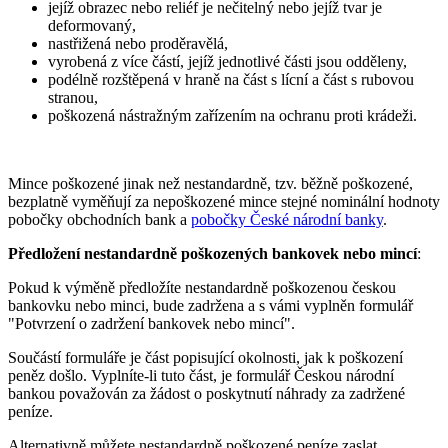
jejíž obrazec nebo reliéf je nečitelný nebo jejíž tvar je
deformovaný,
nastřižená nebo proděravělá,
vyrobená z více částí, jejíž jednotlivé části jsou odděleny,
podélně rozštěpená v hraně na část s lícní a část s rubovou
stranou,
poškozená nástražným zařízením na ochranu proti krádeži.
Mince poškozené jinak než nestandardně, tzv. běžně poškozené,
bezplatně vyměňují za nepoškozené mince stejné nominální hodnoty
pobočky obchodních bank a
pobočky České národní banky
.
Předložení nestandardně poškozených bankovek nebo mincí
:
Pokud k výměně předložíte nestandardně poškozenou českou
bankovku nebo minci, bude zadržena a s vámi vyplněn formulář
"Potvrzení o zadržení bankovek nebo mincí".
Součástí formuláře je část popisující okolnosti, jak k poškození
peněz došlo. Vyplníte-li tuto část, je formulář Českou národní
bankou považován za žádost o poskytnutí náhrady za zadržené
peníze.
Alternativně můžete nestandardně poškozené peníze zaslat