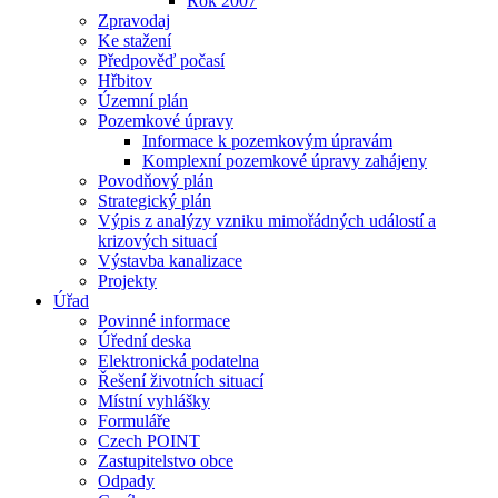
Rok 2007
Zpravodaj
Ke stažení
Předpověď počasí
Hřbitov
Územní plán
Pozemkové úpravy
Informace k pozemkovým úpravám
Komplexní pozemkové úpravy zahájeny
Povodňový plán
Strategický plán
Výpis z analýzy vzniku mimořádných událostí a
krizových situací
Výstavba kanalizace
Projekty
Úřad
Povinné informace
Úřední deska
Elektronická podatelna
Řešení životních situací
Místní vyhlášky
Formuláře
Czech POINT
Zastupitelstvo obce
Odpady