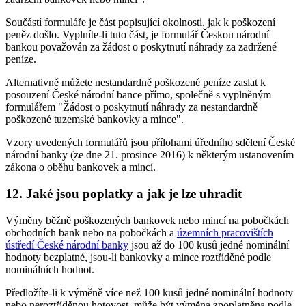
Součástí formuláře je část popisující okolnosti, jak k poškození
peněz došlo. Vyplníte-li tuto část, je formulář Českou národní
bankou považován za žádost o poskytnutí náhrady za zadržené
peníze.
Alternativně můžete nestandardně poškozené peníze zaslat k
posouzení České národní bance přímo, společně s vyplněným
formulářem "Žádost o poskytnutí náhrady za nestandardně
poškozené tuzemské bankovky a mince".
Vzory uvedených formulářů jsou přílohami úředního sdělení České
národní banky (ze dne 21. prosince 2016) k některým ustanovením
zákona o oběhu bankovek a mincí.
12. Jaké jsou poplatky a jak je lze uhradit
Výměny běžně poškozených bankovek nebo mincí na pobočkách
obchodních bank nebo na pobočkách a
územních pracovištích
ústředí České národní banky
jsou až do 100 kusů jedné nominální
hodnoty bezplatné, jsou-li bankovky a mince roztříděné podle
nominálních hodnot.
Předložíte-li k výměně více než 100 kusů jedné nominální hodnoty
nebo neroztříděnou hotovost, může být výměna zpoplatněna podle