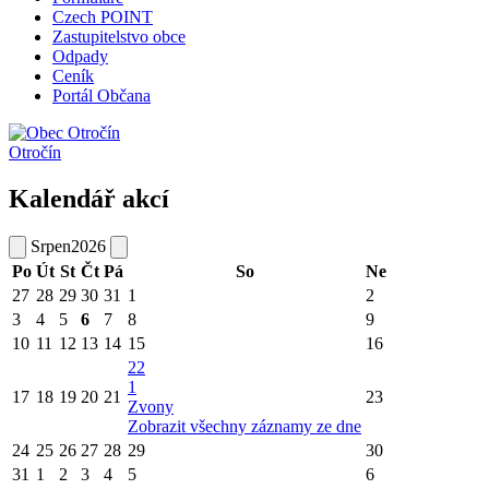
Czech POINT
Zastupitelstvo obce
Odpady
Ceník
Portál Občana
Otročín
Kalendář akcí
Srpen
2026
Po
Út
St
Čt
Pá
So
Ne
27
28
29
30
31
1
2
3
4
5
6
7
8
9
10
11
12
13
14
15
16
22
1
17
18
19
20
21
23
Zvony
Zobrazit všechny záznamy ze dne
24
25
26
27
28
29
30
31
1
2
3
4
5
6