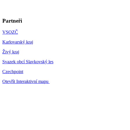
Partneři
VSOZČ
Karlovarský kraj
Živý kraj
Svazek obcí Slavkovský les
Czechpoint
Otevřít Interaktivní mapu