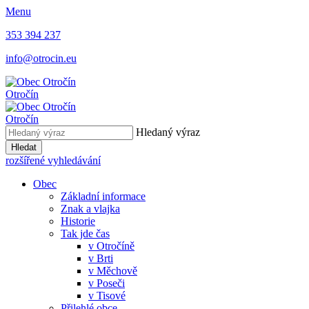
Menu
353 394 237
info@otrocin.eu
Otročín
Otročín
Hledaný výraz
Hledat
rozšířené vyhledávání
Obec
Základní informace
Znak a vlajka
Historie
Tak jde čas
v Otročíně
v Brti
v Měchově
v Poseči
v Tisové
Přilehlé obce