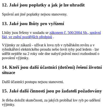
12. Jaké jsou poplatky a jak je lze uhradit
Správní ani jiné poplatky nejsou stanoveny.
13. Jaké jsou lhůty pro vyřízení
Lhůty jsou řešeny v souladu se
zákonem č. 500/2004 Sb., správní
řád, ve znění pozdějších předpisů
.
Výjimky ze zákazů -
užívat k lovu ryb v rybářském revíru a v
rybníkářství elektrického proudu nebo lovit ryby pod ledem
- lze
udělit nejdéle na 2 roky ode dne nabytí právní moci rozhodnutí o
povolení výjimky.
14. Kteří jsou další účastníci (dotčení) řešení životní
situace
Další účastníci postupu nejsou stanoveni.
15. Jaké další činnosti jsou po žadateli požadovány
Je třeba doložit skutečnosti, za jakých probíhal lov ryb po udělení
výjimky.