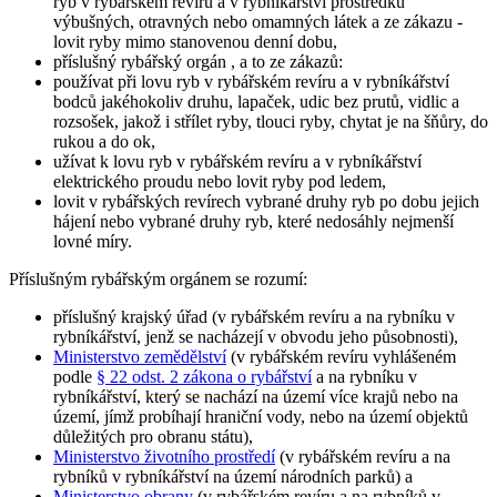
ryb v rybářském revíru a v rybníkářství prostředků
výbušných, otravných nebo omamných látek a ze zákazu -
lovit ryby mimo stanovenou denní dobu,
příslušný rybářský orgán
, a to ze zákazů:
používat při lovu ryb v rybářském revíru a v rybníkářství
bodců jakéhokoliv druhu, lapaček, udic bez prutů, vidlic a
rozsošek, jakož i střílet ryby, tlouci ryby, chytat je na šňůry, do
rukou a do ok,
užívat k lovu ryb v rybářském revíru a v rybníkářství
elektrického proudu nebo lovit ryby pod ledem,
lovit v rybářských revírech vybrané druhy ryb po dobu jejich
hájení nebo vybrané druhy ryb, které nedosáhly nejmenší
lovné míry.
Příslušným rybářským orgánem
se rozumí:
příslušný krajský úřad (v rybářském revíru a na rybníku v
rybníkářství, jenž se nacházejí v obvodu jeho působnosti),
Ministerstvo zemědělství
(v rybářském revíru vyhlášeném
podle
§ 22 odst. 2 zákona o rybářství
a na rybníku v
rybníkářství, který se nachází na území více krajů nebo na
území, jímž probíhají hraniční vody, nebo na území objektů
důležitých pro obranu státu),
Ministerstvo životního prostředí
(v rybářském revíru a na
rybníků v rybníkářství na území národních parků) a
Ministerstvo obrany
(v rybářském revíru a na rybníků v