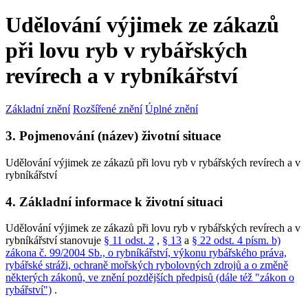
Udělování výjimek ze zákazů
při lovu ryb v rybářských
revírech a v rybníkářství
Základní znění
Rozšířené znění
Úplné znění
3. Pojmenování (název) životní situace
Udělování výjimek ze zákazů při lovu ryb v rybářských revírech a v
rybníkářství
4. Základní informace k životní situaci
Udělování výjimek ze zákazů při lovu ryb v rybářských revírech a v
rybníkářství stanovuje
§ 11 odst. 2
,
§ 13
a
§ 22 odst. 4 písm. b)
zákona č. 99/2004 Sb., o rybníkářství, výkonu rybářského práva,
rybářské stráži, ochraně mořských rybolovných zdrojů a o změně
některých zákonů, ve znění pozdějších předpisů (dále též "zákon o
rybářství")
.