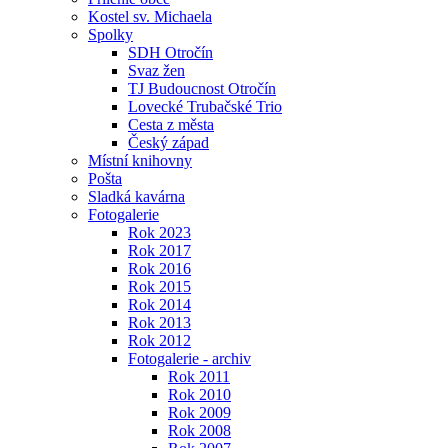
Kostel sv. Michaela
Spolky
SDH Otročín
Svaz žen
TJ Budoucnost Otročín
Lovecké Trubačské Trio
Cesta z města
Český západ
Místní knihovny
Pošta
Sladká kavárna
Fotogalerie
Rok 2023
Rok 2017
Rok 2016
Rok 2015
Rok 2014
Rok 2013
Rok 2012
Fotogalerie - archiv
Rok 2011
Rok 2010
Rok 2009
Rok 2008