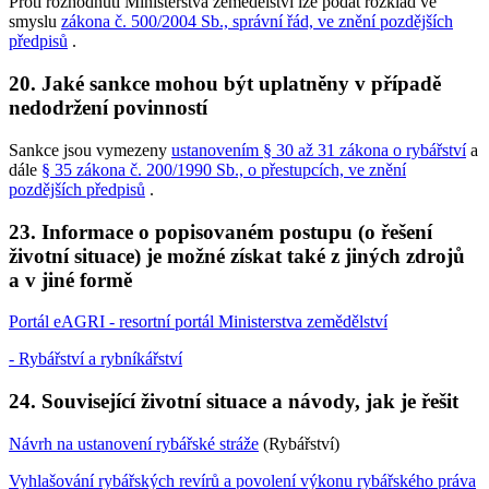
Proti rozhodnutí Ministerstva zemědělství lze podat rozklad ve
smyslu
zákona č. 500/2004 Sb., správní řád, ve znění pozdějších
předpisů
.
20. Jaké sankce mohou být uplatněny v případě
nedodržení povinností
Sankce jsou vymezeny
ustanovením § 30 až 31 zákona o rybářství
a
dále
§ 35 zákona č. 200/1990 Sb., o přestupcích, ve znění
pozdějších předpisů
.
23. Informace o popisovaném postupu (o řešení
životní situace) je možné získat také z jiných zdrojů
a v jiné formě
Portál eAGRI - resortní portál Ministerstva zemědělství
- Rybářství a rybníkářství
24. Související životní situace a návody, jak je řešit
Návrh na ustanovení rybářské stráže
(Rybářství)
Vyhlašování rybářských revírů a povolení výkonu rybářského práva