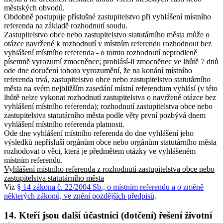
městských obvodů.
Obdobně postupuje příslušné zastupitelstvo při vyhlášení místního
referenda na základě rozhodnutí soudu.
Zastupitelstvo obce nebo zastupitelstvo statutárního města může o
otázce navržené k rozhodnutí v místním referendu rozhodnout bez
vyhlášení místního referenda - o tomto rozhodnutí neprodleně
písemně vyrozumí zmocněnce; prohlásí-li zmocněnec ve lhůtě 7 dnů
ode dne doručení tohoto vyrozumění, že na konání místního
referenda trvá, zastupitelstvo obce nebo zastupitelstvo statutárního
města na svém nejbližším zasedání místní referendum vyhlásí (v této
lhůtě nelze vykonat rozhodnutí zastupitelstva o navržené otázce bez
vyhlášení místního referenda); rozhodnutí zastupitelstva obce nebo
zastupitelstva statutárního města podle věty první pozbývá dnem
vyhlášení místního referenda platnosti.
Ode dne vyhlášení místního referenda do dne vyhlášení jeho
výsledků nepřísluší orgánům obce nebo orgánům statutárního města
rozhodovat o věci, která je předmětem otázky ve vyhlášeném
místním referendu.
Vyhlášení místního referenda z rozhodnutí zastupitelstva obce nebo
zastupitelstva statutárního města
Viz
§ 14 zákona č. 22/2004 Sb., o místním referendu a o změně
některých zákonů, ve znění pozdějších předpisů
.
14. Kteří jsou další účastníci (dotčení) řešení životní