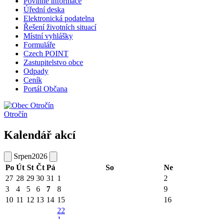
Povinné informace
Úřední deska
Elektronická podatelna
Řešení životních situací
Místní vyhlášky
Formuláře
Czech POINT
Zastupitelstvo obce
Odpady
Ceník
Portál Občana
Otročín
Kalendář akcí
Srpen
2026
Po
Út
St
Čt
Pá
So
Ne
27
28
29
30
31
1
2
3
4
5
6
7
8
9
10
11
12
13
14
15
16
22