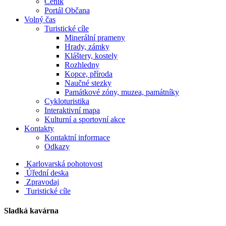
Ceník
Portál Občana
Volný čas
Turistické cíle
Minerální prameny
Hrady, zámky
Kláštery, kostely
Rozhledny
Kopce, příroda
Naučné stezky
Památkové zóny, muzea, památníky
Cykloturistika
Interaktivní mapa
Kulturní a sportovní akce
Kontakty
Kontaktní informace
Odkazy
Karlovarská pohotovost
Úřední deska
Zpravodaj
Turistické cíle
Sladká kavárna