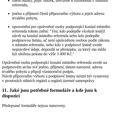
znění otázky, popř. otázek, navržené k rozhodnutí v místním
referendu,
jména a příjmení členů přípravného výboru a jejich adresu
trvalého pobytu,
upozornění pro oprávněné osoby podporující konání místního
referenda tohoto znění: "Ten, kdo podepíše vícekrát tentýž
návrh na konání místního referenda nebo kdo podepíše
podpisovou listinu, ač není oprávněnou osobou podle zákona
o místním referendu, nebo kdo v podpisové listině uvede
nepravdivé údaje, dopouští se přestupku, za který mu může
být uložena pokuta do výše 3 000 Kč."
Oprávněná osoba podporující konání místního referenda uvede na
podpisovém archu své jméno, příjmení, datum narození, adresu
trvalého pobytu a připojí vlastnoruční podpis.
Návrh přípravného výboru a podpisové listiny nesmí být vystaveny
v prostorách státních orgánů a orgánů územní samosprávy.
11. Jaké jsou potřebné formuláře a kde jsou k
dispozici
Předepsané formuláře nejsou stanoveny.