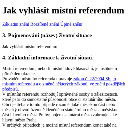
Jak vyhlásit místní referendum
Základní znění
Rozšířené znění
Úplné znění
3. Pojmenování (název) životní situace
Jak vyhlásit místní referendum
4. Základní informace k životní situaci
Místní referendum, nebo-li místní lidové hlasování, je institutem
přímé demokracie.
Provádění místního referenda upravuje
zákon č. 22/2004 Sb., o
místním referendu a o změně některých zákonů, ve znění pozdějších
předpisů
.
V místním referendu rozhodují oprávněné osoby o záležitostech,
které patří do samostatné působnosti obce či statutárního města.
Obcí je třeba v tomto případě rozumět také městskou část nebo
městský obvod územně členěného statutárního města a městskou
část hlavního města Prahy; pojem statutární město zahrnuje také
hlavní město Praha.
V určitých případech je možné místní referendum konat také na