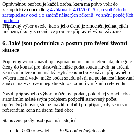
Oprávněnou osobou je každá osoba, která má právo volit do
zastupitelstva obce dle
§ 4 zákona č. 491/2001 Sb., o volbách do
zastupitelstev obcí a o změně některých zákonů, ve znění pozdějších
předpisů
.
Přípravný výbor uvede, kdo z jeho členů je zmocněn jednat jejich
jménem; úkony zmocněnce jsou pro přípravný výbor závazné.
6. Jaké jsou podmínky a postup pro řešení životní
situace
Přípravný výbor - navrhuje uspořádání místního referenda; deleguje
členy do komisí pro hlasování; může podat soudu návrh na určení,
že místní referendum má být vyhlášeno nebo že návrh přípravného
výboru nemá vady; může podat soudu návrh na neplatnost hlasování
a návrh na vyslovení neplatnosti rozhodnutí v místním referendu.
Návrh přípravného výboru může být podán, pokud jej v obci nebo
statutárním městě svým podpisem podpořil stanovený počet
oprávněných osob; stejné pravidlo platí i pro případ, kdy se místní
referendum koná na území části obce.
Stanovené počty osob jsou následující:
do 3 000 obyvatel ...... 30 % oprávněných osob,