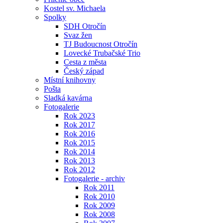
Kostel sv. Michaela
Spolky
SDH Otročín
Svaz žen
TJ Budoucnost Otročín
Lovecké Trubačské Trio
Cesta z města
Český západ
Místní knihovny
Pošta
Sladká kavárna
Fotogalerie
Rok 2023
Rok 2017
Rok 2016
Rok 2015
Rok 2014
Rok 2013
Rok 2012
Fotogalerie - archiv
Rok 2011
Rok 2010
Rok 2009
Rok 2008