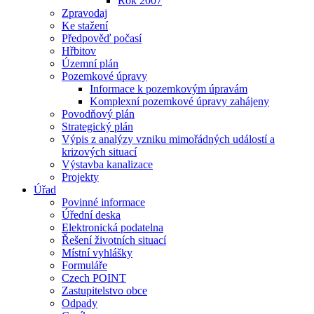
Rok 2007
Zpravodaj
Ke stažení
Předpověď počasí
Hřbitov
Územní plán
Pozemkové úpravy
Informace k pozemkovým úpravám
Komplexní pozemkové úpravy zahájeny
Povodňový plán
Strategický plán
Výpis z analýzy vzniku mimořádných událostí a
krizových situací
Výstavba kanalizace
Projekty
Úřad
Povinné informace
Úřední deska
Elektronická podatelna
Řešení životních situací
Místní vyhlášky
Formuláře
Czech POINT
Zastupitelstvo obce
Odpady