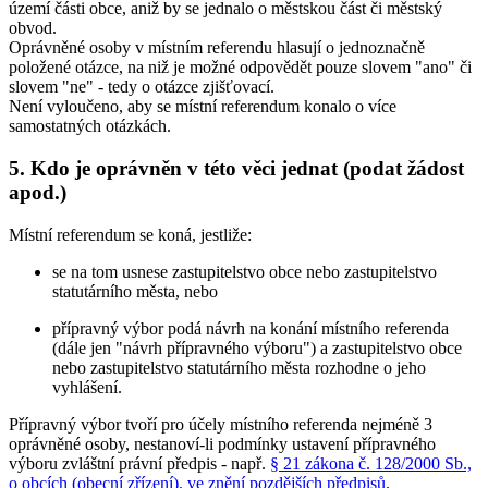
území části obce, aniž by se jednalo o městskou část či městský
obvod.
Oprávněné osoby v místním referendu hlasují o jednoznačně
položené otázce, na niž je možné odpovědět pouze slovem "ano" či
slovem "ne" - tedy o otázce zjišťovací.
Není vyloučeno, aby se místní referendum konalo o více
samostatných otázkách.
5. Kdo je oprávněn v této věci jednat (podat žádost
apod.)
Místní referendum se koná, jestliže:
se na tom usnese zastupitelstvo obce nebo zastupitelstvo
statutárního města, nebo
přípravný výbor podá návrh na konání místního referenda
(dále jen "návrh přípravného výboru") a zastupitelstvo obce
nebo zastupitelstvo statutárního města rozhodne o jeho
vyhlášení.
Přípravný výbor tvoří pro účely místního referenda nejméně 3
oprávněné osoby, nestanoví-li podmínky ustavení přípravného
výboru zvláštní právní předpis - např.
§ 21 zákona č. 128/2000 Sb.,
o obcích (obecní zřízení), ve znění pozdějších předpisů
.