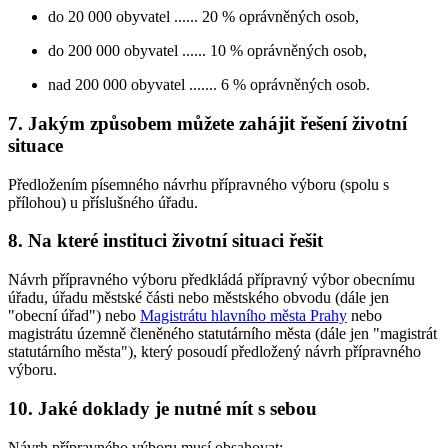
do 20 000 obyvatel ...... 20 % oprávněných osob,
do 200 000 obyvatel ...... 10 % oprávněných osob,
nad 200 000 obyvatel ....... 6 % oprávněných osob.
7. Jakým způsobem můžete zahájit řešení životní
situace
Předložením písemného návrhu přípravného výboru (spolu s
přílohou) u příslušného úřadu.
8. Na které instituci životní situaci řešit
Návrh přípravného výboru předkládá přípravný výbor obecnímu
úřadu, úřadu městské části nebo městského obvodu (dále jen
"obecní úřad") nebo
Magistrátu hlavního města Prahy
nebo
magistrátu územně členěného statutárního města (dále jen "magistrát
statutárního města"), který posoudí předložený návrh přípravného
výboru.
10. Jaké doklady je nutné mít s sebou
Návrh přípravného výboru musí obsahovat: