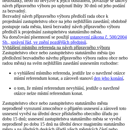
nedostatky, nebo ho nevyzve k jejich odstranění, považuje se takový
návrh přípravného výboru po uplynutí lhůty 30 dnů od jeho podání
za bezvadný.
Bezvadný návrh přípravného výboru předloží rada obce k
projednání zastupitelstvu obce na jeho nejbližším zasedání; obdobně
postupuje rada města, která bezvadný návrh přípravného výboru
předloží k projednání zastupitelstvu statutárního města.
Na doručování písemností se použijí
ustanovení zákona č. 500/2004
Sb., správní řád, ve znění pozdějších předpisů
.
Vyhlášení místního referenda na návrh přípravného výboru
Zastupitelstvo obce nebo zastupitelstvo statutárního města (po
předložení bezvadného návrhu přípravného výboru radou obce nebo
radou města) na svém nejbližším zasedání usnesením rozhodne:
o vyhlášení místního referenda, jestliže lze o navržené otázce
místní referendum konat, a zároveň stanoví
den jeho konání
,
o tom, že místní referendum nevyhlásí, jestliže o navržené
otázce nelze místní referendum konat.
Zastupitelstvo obce nebo zastupitelstvo statutárního města
neprodleně vyrozumí zmocněnce o přijatém usnesení a zároveň toto
usnesení vyvěsí na úřední desce příslušného obecního úřadu po
dobu 15 dnů; usnesení zastupitelstva statutárního města se vyvěsí
neprodleně po dobu 15 dnů na úřední desce magistrátu statutárního
města a na úředních deskách úřadů všech městských částí nebo