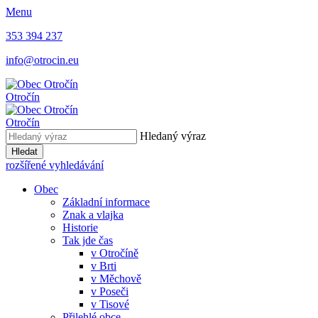
Menu
353 394 237
info@otrocin.eu
Otročín
Otročín
Hledaný výraz
Hledat
rozšířené vyhledávání
Obec
Základní informace
Znak a vlajka
Historie
Tak jde čas
v Otročíně
v Brti
v Měchově
v Poseči
v Tisové
Přilehlé obce