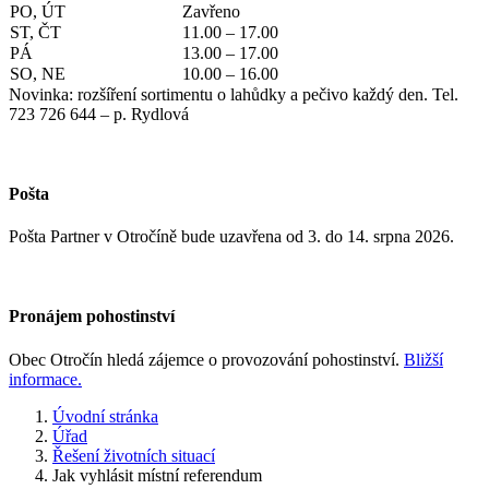
PO, ÚT
Zavřeno
ST, ČT
11.00 – 17.00
PÁ
13.00 – 17.00
SO, NE
10.00 – 16.00
Novinka: rozšíření sortimentu o lahůdky a pečivo každý den. Tel.
723 726 644 – p. Rydlová
Pošta
Pošta Partner v Otročíně bude uzavřena od 3. do 14. srpna 2026.
Pronájem pohostinství
Obec Otročín hledá zájemce o provozování pohostinství.
Bližší
informace.
Úvodní stránka
Úřad
Řešení životních situací
Jak vyhlásit místní referendum