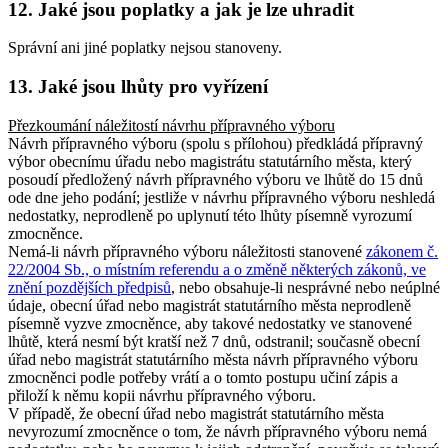
12. Jaké jsou poplatky a jak je lze uhradit
Správní ani jiné poplatky nejsou stanoveny.
13. Jaké jsou lhůty pro vyřízení
Přezkoumání náležitostí návrhu přípravného výboru
Návrh přípravného výboru (spolu s přílohou) předkládá přípravný
výbor obecnímu úřadu nebo magistrátu statutárního města, který
posoudí předložený návrh přípravného výboru ve lhůtě do 15 dnů
ode dne jeho podání; jestliže v návrhu přípravného výboru neshledá
nedostatky, neprodleně po uplynutí této lhůty písemně vyrozumí
zmocněnce.
Nemá-li návrh přípravného výboru náležitosti stanovené
zákonem č.
22/2004 Sb., o místním referendu a o změně některých zákonů, ve
znění pozdějších předpisů
, nebo obsahuje-li nesprávné nebo neúplné
údaje, obecní úřad nebo magistrát statutárního města neprodleně
písemně vyzve zmocněnce, aby takové nedostatky ve stanovené
lhůtě, která nesmí být kratší než 7 dnů, odstranil; současně obecní
úřad nebo magistrát statutárního města návrh přípravného výboru
zmocněnci podle potřeby vrátí a o tomto postupu učiní zápis a
přiloží k němu kopii návrhu přípravného výboru.
V případě, že obecní úřad nebo magistrát statutárního města
nevyrozumí zmocněnce o tom, že návrh přípravného výboru nemá