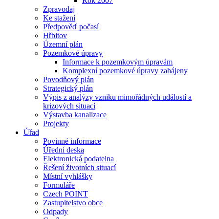
Rok 2007
Zpravodaj
Ke stažení
Předpověď počasí
Hřbitov
Územní plán
Pozemkové úpravy
Informace k pozemkovým úpravám
Komplexní pozemkové úpravy zahájeny
Povodňový plán
Strategický plán
Výpis z analýzy vzniku mimořádných událostí a
krizových situací
Výstavba kanalizace
Projekty
Úřad
Povinné informace
Úřední deska
Elektronická podatelna
Řešení životních situací
Místní vyhlášky
Formuláře
Czech POINT
Zastupitelstvo obce
Odpady