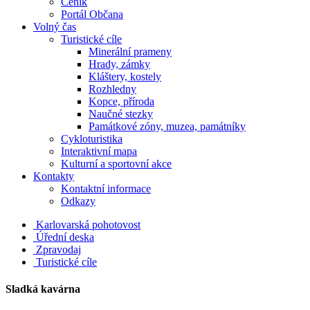
Ceník
Portál Občana
Volný čas
Turistické cíle
Minerální prameny
Hrady, zámky
Kláštery, kostely
Rozhledny
Kopce, příroda
Naučné stezky
Památkové zóny, muzea, památníky
Cykloturistika
Interaktivní mapa
Kulturní a sportovní akce
Kontakty
Kontaktní informace
Odkazy
Karlovarská pohotovost
Úřední deska
Zpravodaj
Turistické cíle
Sladká kavárna