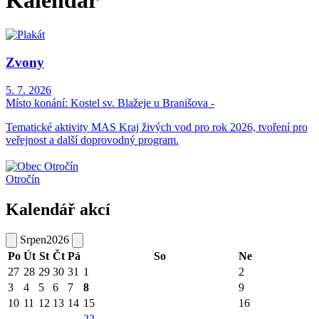
Kalendář
Zvony
5. 7. 2026
Místo konání:
Kostel sv. Blažeje u Branišova -
Tematické aktivity MAS Kraj živých vod pro rok 2026, tvoření pro
veřejnost a další doprovodný program.
Otročín
Kalendář akcí
Srpen
2026
Po
Út
St
Čt
Pá
So
Ne
27
28
29
30
31
1
2
3
4
5
6
7
8
9
10
11
12
13
14
15
16
22