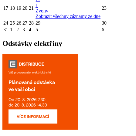
1
17
18
19
20
21
23
Zvony
Zobrazit všechny záznamy ze dne
24
25
26
27
28
29
30
31
1
2
3
4
5
6
Odstávky elektřiny