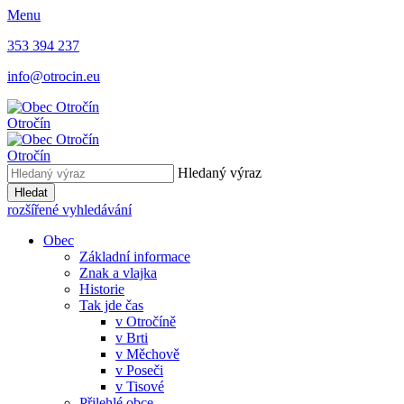
Menu
353 394 237
info@otrocin.eu
Otročín
Otročín
Hledaný výraz
Hledat
rozšířené vyhledávání
Obec
Základní informace
Znak a vlajka
Historie
Tak jde čas
v Otročíně
v Brti
v Měchově
v Poseči
v Tisové
Přilehlé obce