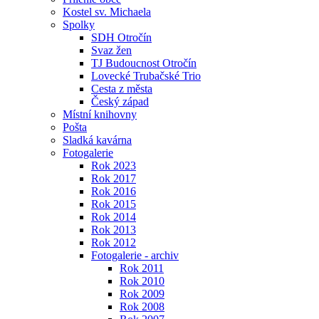
Kostel sv. Michaela
Spolky
SDH Otročín
Svaz žen
TJ Budoucnost Otročín
Lovecké Trubačské Trio
Cesta z města
Český západ
Místní knihovny
Pošta
Sladká kavárna
Fotogalerie
Rok 2023
Rok 2017
Rok 2016
Rok 2015
Rok 2014
Rok 2013
Rok 2012
Fotogalerie - archiv
Rok 2011
Rok 2010
Rok 2009
Rok 2008